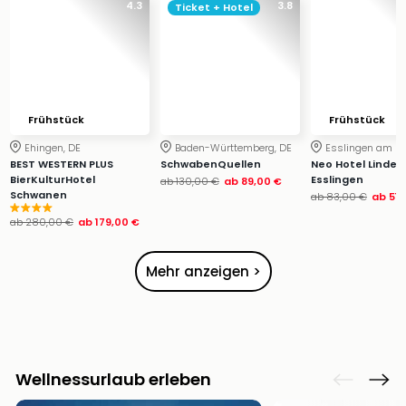
4.3
3.8
Ticket + Hotel
Frühstück
Frühstück
Ehingen, DE
Baden-Württemberg, DE
Esslingen am Ne
BEST WESTERN PLUS
SchwabenQuellen
Neo Hotel Linde
BierKulturHotel
Esslingen
ab
130,00 €
ab
89,00 €
Schwanen
ab
83,00 €
ab
51,
ab
280,00 €
ab
179,00 €
Mehr anzeigen >
Wellnessurlaub erleben