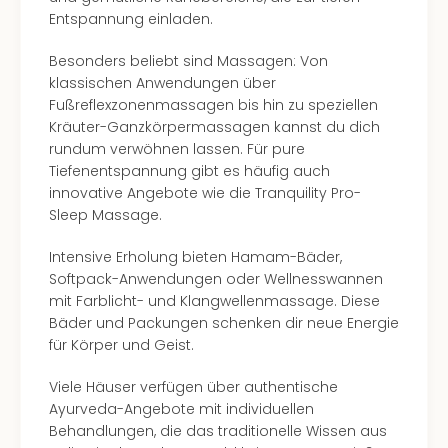
Mer
Entspannung einladen.
Ben
Mus
Besonders beliebt sind Massagen: Von
Stut
klassischen Anwendungen über
Pors
Fußreflexzonenmassagen bis hin zu speziellen
Mus
Kräuter-Ganzkörpermassagen kannst du dich
Auto
rundum verwöhnen lassen. Für pure
Wolf
Tiefenentspannung gibt es häufig auch
BM
innovative Angebote wie die Tranquility Pro-
Mus
Sleep Massage.
in
Mün
Intensive Erholung bieten Hamam-Bäder,
Barb
Softpack-Anwendungen oder Wellnesswannen
Mus
mit Farblicht- und Klangwellenmassage. Diese
Tec
Bäder und Packungen schenken dir neue Energie
Spey
für Körper und Geist.
alle
Ang
Viele Häuser verfügen über authentische
Auss
Ayurveda-Angebote mit individuellen
Ga
Behandlungen, die das traditionelle Wissen aus