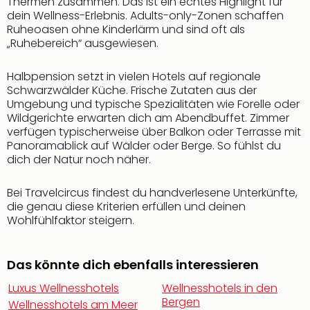
Thermen zusammen. Das ist ein echtes Highlight für
Qua
dein Wellness-Erlebnis. Adults-only-Zonen schaffen
Com
Ruheoasen ohne Kinderlärm und sind oft als
Club
„Ruhebereich“ ausgewiesen.
Pret
Wo
Halbpension setzt in vielen Hotels auf regionale
alle
Schwarzwälder Küche. Frische Zutaten aus der
Ang
Umgebung und typische Spezialitäten wie Forelle oder
TV
Wildgerichte erwarten dich am Abendbuffet. Zimmer
Sho
verfügen typischerweise über Balkon oder Terrasse mit
ZDF
Panoramablick auf Wälder oder Berge. So fühlst du
Fern
dich der Natur noch näher.
in
Main
Bei Travelcircus findest du handverlesene Unterkünfte,
Stef
die genau diese Kriterien erfüllen und deinen
Raa
Wohlfühlfaktor steigern.
Sho
alle
Das könnte dich ebenfalls interessieren
Ang
Fest
Luxus Wellnesshotels
Wellnesshotels in den
Dom
Bergen
Wellnesshotels am Meer