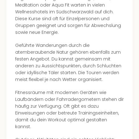
Well
Meditation oder Aqua Fit warten in vielen
Eur
Wellnesshotels im Südschwarzwald auf dich.
Deu
Diese Kurse sind oft für Einzelpersonen und
Itali
Gruppen geeignet und sorgen für Abwechslung
Nied
sowie neue Energie.
Öste
Pole
Geführte Wanderungen durch die
Südt
atemberaubende Natur gehören ebenfalls zum
Mar
festen Angebot. Du kannst gemeinsam mit
Karl
anderen zu Aussichtspunkten, durch Schluchten
alle
oder idyllische Täler starten. Die Touren werden
Ang
meist flexibel je nach Wetter organisiert.
The
The
Fitnessräume mit modernen Geräten wie
Erdi
Laufbändern oder Fahrradergometern stehen dir
Trop
häufig zur Verfügung. Oft gibt es dazu
Isla
Einweisungen oder betreute Trainingseinheiten,
The
damit du dein Workout optimal gestalten
Bad
kannst.
Wöri