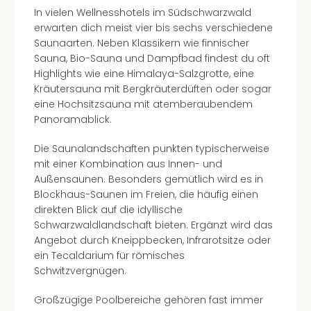
In vielen Wellnesshotels im Südschwarzwald
Even
erwarten dich meist vier bis sechs verschiedene
at
Saunaarten. Neben Klassikern wie finnischer
War
Sauna, Bio-Sauna und Dampfbad findest du oft
Bros.
Highlights wie eine Himalaya-Salzgrotte, eine
Stud
Kräutersauna mit Bergkräuterdüften oder sogar
Tour
eine Hochsitzsauna mit atemberaubendem
Lon
Panoramablick.
–
The
Die Saunalandschaften punkten typischerweise
Mak
mit einer Kombination aus Innen- und
of
Außensaunen. Besonders gemütlich wird es in
Harr
Blockhaus-Saunen im Freien, die häufig einen
Pott
direkten Blick auf die idyllische
Form
Schwarzwaldlandschaft bieten. Ergänzt wird das
1
Angebot durch Kneippbecken, Infrarotsitze oder
Die
ein Tecaldarium für römisches
Auss
Schwitzvergnügen.
Imme
Auss
Großzügige Poolbereiche gehören fast immer
alle