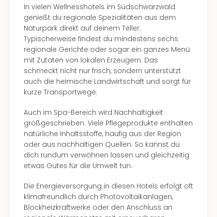
Lon
In vielen Wellnesshotels im Südschwarzwald
Paris
genießt du regionale Spezialitäten aus dem
Brüs
Naturpark direkt auf deinem Teller.
Prag
Typischerweise findest du mindestens sechs
Bud
regionale Gerichte oder sogar ein ganzes Menü
Wie
mit Zutaten von lokalen Erzeugern. Das
alle
schmeckt nicht nur frisch, sondern unterstützt
Ang
auch die heimische Landwirtschaft und sorgt für
Deu
kurze Transportwege.
Köln
Ham
Auch im Spa-Bereich wird Nachhaltigkeit
Berli
großgeschrieben: Viele Pflegeprodukte enthalten
Leip
natürliche Inhaltsstoffe, häufig aus der Region
Dre
oder aus nachhaltigen Quellen. So kannst du
Fran
dich rundum verwöhnen lassen und gleichzeitig
Mün
etwas Gutes für die Umwelt tun.
alle
Ang
Die Energieversorgung in diesen Hotels erfolgt oft
Nied
klimafreundlich durch Photovoltaikanlagen,
Ams
Blockheizkraftwerke oder den Anschluss an
Den