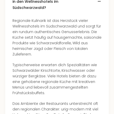
Con
in den Wellnesshotels im
Schl
Südschwarzwald?
Sch
Konz
Regionale Kulinarik ist das Herzstück vieler
alle
Wellnesshotels im Südschwarzwald und sorgt für
Ang
ein rundum authentisches Genusserlebnis. Die
Fest
Küche setzt häufig auf hausgemachte, saisonale
Glüc
Produkte wie Schwarzwaldforelle, Wild aus
Insel
heimischer Jagd oder Fleisch von lokalen
Mer
Zulieferern.
Lun
Black
Typischerweise erwarten dich Spezialitäten wie
Festi
Schwarzwälder Kirschtorte, Kirschwasser oder
Nibiri
würziger Bergkäse. Viele Hotels bieten dir dazu
Festi
eine gehobene regionale Küche mit kreativen
Ikar
Menüs und liebevoll zusammengestellten
Festi
Frühstücksbuffets.
alle
Ang
Das Ambiente der Restaurants unterstreicht oft
Loca
den regionalen Charakter: urig-modern mit viel
Konz