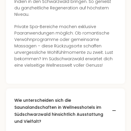
Of
Indien in den Schwarzwald bringen. So genießt
Thro
du ganzheitliche Regeneration auf höchstem
Stud
Niveau.
Tour
Private Spa-Bereiche machen exklusive
Swar
Paaranwendungen möglich: Ob romantische
Krist
Verwöhnprogramme oder gemeinsame
Mini
Massagen – diese Rückzugsorte schaffen
Wun
unvergessliche Wohlfühlmomente zu zweit. Lust
Ham
bekommen? Im Südschwarzwald erwartet dich
War
eine vielseitige Wellnesswelt voller Genuss!
Bros.
Stud
Tour
Lon
–
The
Wie unterscheiden sich die
Mak
Saunalandschaften in Wellnesshotels im
of
Südschwarzwald hinsichtlich Ausstattung
Harr
und Vielfalt?
Pott
An