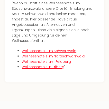
am
"Wenn du statt eines Wellnesshotels im
Bod
Südschwarzwald andere Orte für Erholung und
Urla
Spa im Schwarzwald entdecken möchtest,
in
findest du hier passende Travelcircus-
den
Angebotsseiten als Alternativen und
Ber
Ergänzungen. Diese Ziele eignen sich je nach
Urla
Lage und Umgebung für deinen
am
Wellnessaufenthalt:
Mee
Urla
Wellnesshotels im Schwarzwald
mit
Wellnesshotels im Nordschwarzwald
Hun
Wellnesshotels am Feldberg
Wint
Wellnesshotels in Triberg
"
alle
Ang
Reis
Woc
Wan
The
Fami
Skiu