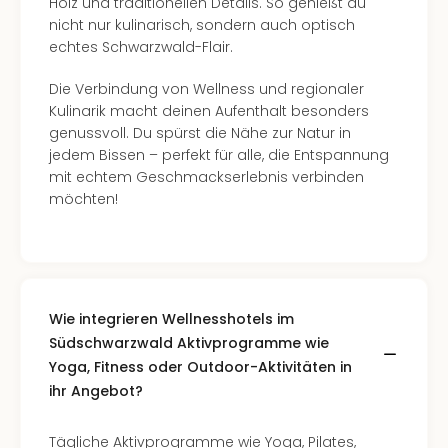
Holz und traditionellen Details. So genießt du
in
nicht nur kulinarisch, sondern auch optisch
Köln
echtes Schwarzwald-Flair.
Konz
in
Die Verbindung von Wellness und regionaler
Düss
Kulinarik macht deinen Aufenthalt besonders
Well
genussvoll. Du spürst die Nähe zur Natur in
Well
jedem Bissen – perfekt für alle, die Entspannung
Deu
mit echtem Geschmackserlebnis verbinden
Allg
möchten!
Baye
Wal
Baye
Bod
Harz
Wie integrieren Wellnesshotels im
Nor
Südschwarzwald Aktivprogramme wie
NRW
Yoga, Fitness oder Outdoor-Aktivitäten in
Ost
Sch
ihr Angebot?
alle
Ang
Tägliche Aktivprogramme wie Yoga, Pilates,