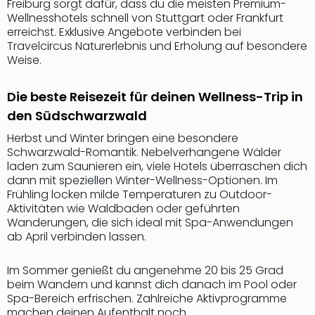
Sch
Freiburg sorgt dafür, dass du die meisten Premium-
und
Wellnesshotels schnell von Stuttgart oder Frankfurt
erreichst. Exklusive Angebote verbinden bei
das
Travelcircus Naturerlebnis und Erholung auf besondere
Biest
Weise.
Wie
Mari
Ther
Die beste Reisezeit für deinen Wellness-Trip in
Sta
den Südschwarzwald
Ente
Herbst und Winter bringen eine besondere
Das
Schwarzwald-Romantik. Nebelverhangene Wälder
Pha
laden zum Saunieren ein, viele Hotels überraschen dich
der
dann mit speziellen Winter-Wellness-Optionen. Im
Ope
Frühling locken milde Temperaturen zu Outdoor-
Köln
Aktivitäten wie Waldbaden oder geführten
Tan
Wanderungen, die sich ideal mit Spa-Anwendungen
der
ab April verbinden lassen.
Vam
alle
Im Sommer genießt du angenehme 20 bis 25 Grad
Ang
beim Wandern und kannst dich danach im Pool oder
Sho
Spa-Bereich erfrischen. Zahlreiche Aktivprogramme
&
machen deinen Aufenthalt noch