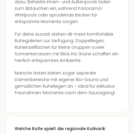
dazu: Beheizte Innen- und Außenpools laden
Ang
zum Abtauchen ein, während Panorama-
Spor
Whirlpools oder sprudelnde Becken für
Skiu
entspannte Momente sorgen.
in
Deu
Für deine Auszeit stehen dir meist komfortable
Skiu
Ruhegalerien zur Verfügung. Doppelliegen,
in
Ruheinselflächen für kleine Gruppen sowie
Öste
Sonnenterrassen mit Blick ins Grüne schaffen ein
Form
herrlich entspanntes Ambiente.
1
Reis
Manche Hotels bieten sogar separate
Konz
Damenbereiche mit eigener Bio-Sauna und
Konz
gemütlichen Ruheliegen an – ideal für exklusive
Pitbu
Freundinnen-Momente nach dem Saunagang!
Karo
G
Back
Boy
Disn
in
Welche Rolle spielt die regionale Kulinarik