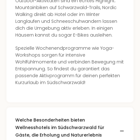
The
Outdoor-Aktivitäten sind ein echtes Highlight:
Sins
Mountainbiken auf Schwarzwald-Trails, Nordic
Bad
Walking direkt ab Hotel oder im Winter
Sch
Langlaufen und Schneeschuhwandern lassen
Tau
dich die Umgebung aktiv erleben. In einigen
The
Häusern kannst du sogar E-Bikes ausleihen.
The
Spezielle Wochenendprogramme wie Yoga-
Eusk
Workshops sorgen für intensive
Caro
Wohlfühlmomente und verbinden Bewegung mit
The
Entspannung. So findest du garantiert das
Aqu
passende Aktivprogramm für deinen perfekten
Prag
Kurzurlaub im Südschwarzwald!
Bali
The
The
Bad
Wöri
Rula
Welche Besonderheiten bieten
Eur
Wellnesshotels im Südschwarzwald für
Karl
Gäste, die Erholung und Naturerlebnis
alle