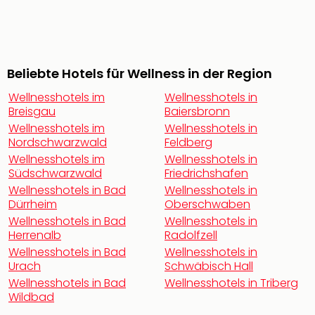
noc
meh
Frei
Frei
Beliebte Hotels für Wellness in der Region
Eur
Frei
Wellnesshotels im
Wellnesshotels in
Deu
Breisgau
Baiersbronn
Frei
Wellnesshotels im
Wellnesshotels in
Nied
Nordschwarzwald
Feldberg
Frei
Wellnesshotels im
Wellnesshotels in
Öste
Südschwarzwald
Friedrichshafen
Frei
Wellnesshotels in Bad
Wellnesshotels in
Fran
Dürrheim
Oberschwaben
Musi
Wellnesshotels in Bad
Wellnesshotels in
&
Herrenalb
Radolfzell
Sho
Wellnesshotels in Bad
Wellnesshotels in
Musi
Urach
Schwäbisch Hall
Starl
Wellnesshotels in Bad
Wellnesshotels in Triberg
Expr
Wildbad
Moul