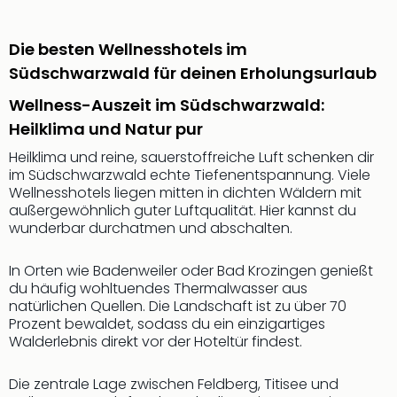
Rou
Das
Musi
Die besten Wellnesshotels im
Köni
Südschwarzwald für deinen Erholungsurlaub
der
Wellness-Auszeit im Südschwarzwald:
Löw
Die
Heilklima und Natur pur
Eisk
Heilklima und reine, sauerstoffreiche Luft schenken dir
Tarz
im Südschwarzwald echte Tiefenentspannung. Viele
MJ
Wellnesshotels liegen mitten in dichten Wäldern mit
–
außergewöhnlich guter Luftqualität. Hier kannst du
Das
wunderbar durchatmen und abschalten.
Mich
Jac
In Orten wie Badenweiler oder Bad Krozingen genießt
Musi
du häufig wohltuendes Thermalwasser aus
Der
natürlichen Quellen. Die Landschaft ist zu über 70
Teuf
Prozent bewaldet, sodass du ein einzigartiges
träg
Walderlebnis direkt vor der Hoteltür findest.
Pra
Die
Die zentrale Lage zwischen Feldberg, Titisee und