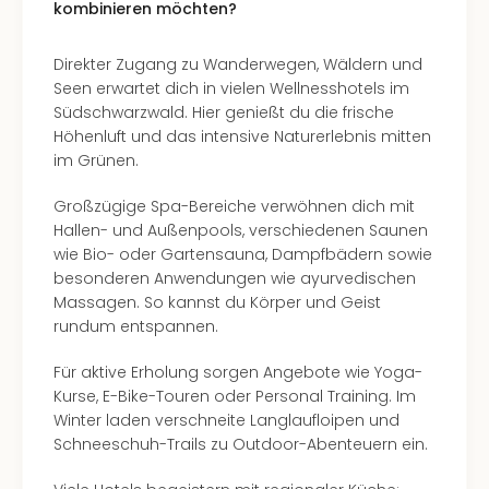
kombinieren möchten?
Ang
Kurz
Kurz
Direkter Zugang zu Wanderwegen, Wäldern und
Deu
Seen erwartet dich in vielen Wellnesshotels im
Kurz
Südschwarzwald. Hier genießt du die frische
Ost
Höhenluft und das intensive Naturerlebnis mitten
Kurz
im Grünen.
Nor
Großzügige Spa-Bereiche verwöhnen dich mit
Kurz
Hallen- und Außenpools, verschiedenen Saunen
Baye
wie Bio- oder Gartensauna, Dampfbädern sowie
Kurz
besonderen Anwendungen wie ayurvedischen
Harz
Massagen. So kannst du Körper und Geist
Kurz
rundum entspannen.
Sch
Kurz
Für aktive Erholung sorgen Angebote wie Yoga-
Bod
Kurse, E-Bike-Touren oder Personal Training. Im
Kurz
Winter laden verschneite Langlaufloipen und
Allg
Schneeschuh-Trails zu Outdoor-Abenteuern ein.
alle
Ang