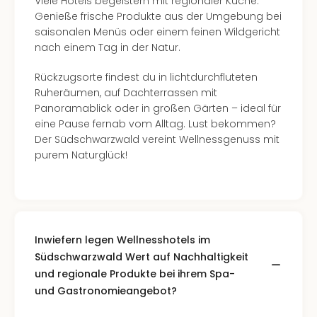
Viele Hotels begeistern mit regionaler Küche:
Kurz
Genieße frische Produkte aus der Umgebung bei
Eur
saisonalen Menüs oder einem feinen Wildgericht
Kurz
nach einem Tag in der Natur.
Belg
Kurz
Rückzugsorte findest du in lichtdurchfluteten
Deu
Ruheräumen, auf Dachterrassen mit
Kurz
Panoramablick oder in großen Gärten – ideal für
Itali
eine Pause fernab vom Alltag. Lust bekommen?
Kurz
Der Südschwarzwald vereint Wellnessgenuss mit
Holl
purem Naturglück!
Kurz
Öste
Kurz
Pole
Kurz
Schw
Inwiefern legen Wellnesshotels im
alle
Südschwarzwald Wert auf Nachhaltigkeit
Ang
und regionale Produkte bei ihrem Spa-
Städ
und Gastronomieangebot?
Eur