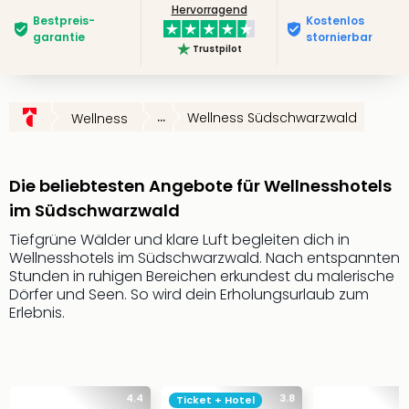
Hervorragend
Slag
Bestpreis­
Kostenlos
Eftel
garantie
stornierbar
Trustpilot
LEG
Deu
Parc
Astér
...
Wellness Südschwarzwald
Wellness
Rast
Lan
Baye
Die beliebtesten Angebote für Wellnesshotels
Park
im Südschwarzwald
Plop
Deu
Tiefgrüne Wälder und klare Luft begleiten dich in
Wellnesshotels im Südschwarzwald. Nach entspannten
(eh
Stunden in ruhigen Bereichen erkundest du malerische
Holi
Dörfer und Seen. So wird dein Erholungsurlaub zum
Park
Erlebnis.
Tivol
Kop
Futu
Bela
alle
4.4
3.8
Ticket + Hotel