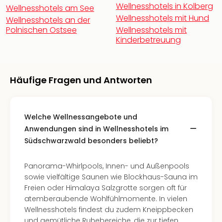
Fest
Wellnesshotels in Kolberg
Wellnesshotels am See
Stör
Wellnesshotels mit Hund
Wellnesshotels an der
Fest
Polnischen Ostsee
Wellnesshotels mit
Mus
Kinderbetreuung
Fuld
Are
di
Ver
Häufige Fragen und Antworten
alle
Ang
Musi
Welche Wellnessangebote und
Musi
Anwendungen sind in Wellnesshotels im
Ham
Südschwarzwald besonders beliebt?
alle
Ang
Kultu
Panorama-Whirlpools, Innen- und Außenpools
&
sowie vielfältige Saunen wie Blockhaus-Sauna im
Spor
Freien oder Himalaya Salzgrotte sorgen oft für
Mus
atemberaubende Wohlfühlmomente. In vielen
Tec
Wellnesshotels findest du zudem Kneippbecken
Sins
und gemütliche Ruhebereiche, die zur tiefen