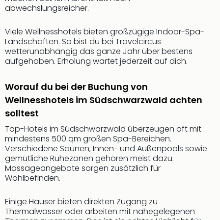
Thea
abwechslungsreicher.
ABB
Voy
Viele Wellnesshotels bieten großzügige Indoor-Spa-
in
Landschaften. So bist du bei Travelcircus
Lon
wetterunabhängig das ganze Jahr über bestens
aufgehoben. Erholung wartet jederzeit auf dich.
Harr
Pott
Thea
Worauf du bei der Buchung von
Lon
Wellnesshotels im Südschwarzwald achten
GOP
solltest
Vari
Thea
Top-Hotels im Südschwarzwald überzeugen oft mit
Frie
mindestens 500 qm großen Spa-Bereichen.
Pala
Verschiedene Saunen, Innen- und Außenpools sowie
gemütliche Ruhezonen gehören meist dazu.
Berli
Massageangebote sorgen zusätzlich für
Fest
Wohlbefinden.
Neu
Fest
Einige Häuser bieten direkten Zugang zu
Bad
Thermalwasser oder arbeiten mit nahegelegenen
Bad