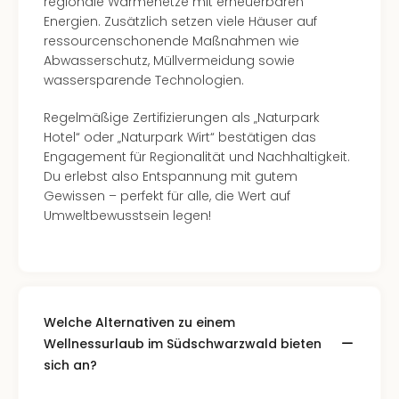
regionale Wärmenetze mit erneuerbaren
Haa
Energien. Zusätzlich setzen viele Häuser auf
Rot
ressourcenschonende Maßnahmen wie
alle
Abwasserschutz, Müllvermeidung sowie
Ang
wassersparende Technologien.
Itali
Rom
Regelmäßige Zertifizierungen als „Naturpark
alle
Hotel“ oder „Naturpark Wirt“ bestätigen das
Ang
Engagement für Regionalität und Nachhaltigkeit.
Urla
Du erlebst also Entspannung mit gutem
Urla
Gewissen – perfekt für alle, die Wert auf
Urla
Umweltbewusstsein legen!
in
Itali
Urla
am
See
Welche Alternativen zu einem
Urla
Wellnessurlaub im Südschwarzwald bieten
am
Gar
sich an?
Urla