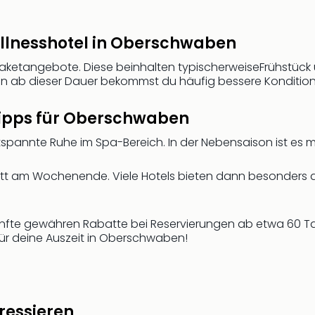
ellnesshotel in Oberschwaben
e Paketangebote. Diese beinhalten typischerweiseFrühstüc
nn ab dieser Dauer bekommst du häufig bessere Konditio
tipps für Oberschwaben
tspannte Ruhe im Spa-Bereich. In der Nebensaison ist es me
tt am Wochenende. Viele Hotels bieten dann besonders at
künfte gewähren Rabatte bei Reservierungen ab etwa 60 Tag
ür deine Auszeit in Oberschwaben!
ressieren