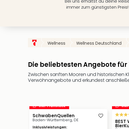
Bei uns erhältst du deine Reis
immer zum günstigsten Preis!
Wellness
Wellness Deutschland
Die beliebtesten Angebote fü
Zwischen sanften Mooren und historischen K
Verwöhnangebote und erkundest anschließen
inkl. Frühstück
inkl
SchwabenQuellen
Baden-Württemberg, DE
BEST 
BierK
Inklusivleistungen
: