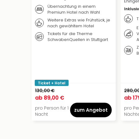
Ehingen
Übernachtung in einem
Inklusi
Premium Hotel nach Wahl
T
Weitere Extras wie Frühstück, je
nach gewähltem Hotel
E
Tickets für die Therme
SchwabenQuellen in Stuttgart
Z
B
Ticket + Hotel
130,00 €
280,0
ab
89,00 €
ab
17
pro Person für 1
pro Pe
zum Angebot
Nacht
Nächt