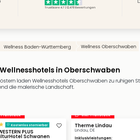
e
D
TrustScore 4.7 | 12,478
Bewertungen
Wellness Oberschwaben
Wellness Baden-Württemberg
r Wellnesshotels in Oberschwaben
löstern laden Wellnesshotels Oberschwaben zu ruhigen St
d die malerische Landschaft.
. Frühstück
inkl. Frühstück
Therme Lindau
Kostenlos stornierbar
Lindau, DE
WESTERN PLUS
ulturHotel Schwanen
Inklusivleistungen
: