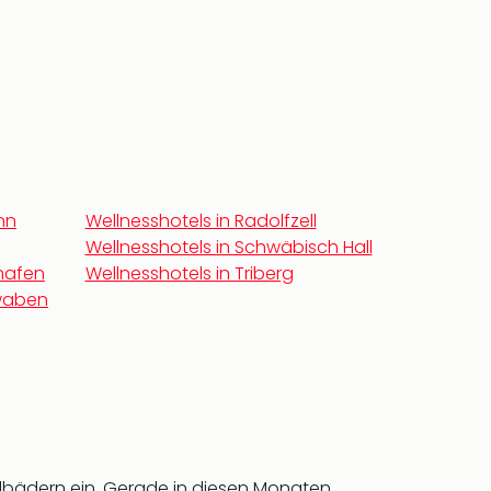
nn
Wellnesshotels in Radolfzell
Wellnesshotels in Schwäbisch Hall
shafen
Wellnesshotels in Triberg
hwaben
bädern ein. Gerade in diesen Monaten