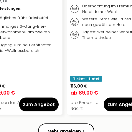
, DE
Übernachtung im Premiu
vleistungen
:
Hotel deiner Wahl
ägliches Frühstücksbuffet
Weitere Extras wie Frühstü
nach gewähltem Hotel
inmaliges 3-Gang-Bier-
Verwöhnmenü am zweiten
Tagesticket deiner Wahl f
Abend
Therme Lindau
ugang zum neu eröffneten
ier-Wellnessbereich
Ticket + Hotel
0 €
116,00 €
9,00 €
ab
89,00 €
rson für 2
pro Person für 1
zum Angebot
zum Ange
e
Nacht
Mehr anzeigen >