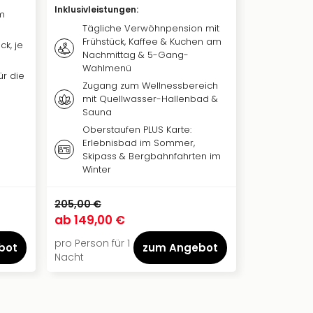
Inklusivleis
Inklusivleistungen
:
m
Täglic
Tägliche Verwöhnpension mit
abwec
Frühstück, Kaffee & Kuchen am
ck, je
Frühst
Nachmittag & 5-Gang-
Wahlmenü
Nutzu
ür die
mit Au
Zugang zum Wellnessbereich
Sauna
mit Quellwasser-Hallenbad &
Sauna
Frisch
im Wel
Oberstaufen PLUS Karte:
Erlebnisbad im Sommer,
Skipass & Bergbahnfahrten im
Winter
205,00 €
ab
149,00 €
ab
85,00
pro Person für 1
pro Person f
bot
zum Angebot
Nacht
Nacht