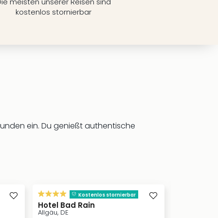
ie meisten unserer Reisen sind
kostenlos stornierbar
unden ein. Du genießt authentische
inkl. Frü
Kostenlos s
Kostenlos stornierbar
Landgasth
Hotel Bad Rain
Allgäu, DE
Allgäu, DE