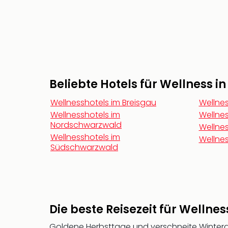
Beliebte Hotels für Wellness i
Wellnesshotels im Breisgau
Wellnes
Wellnesshotels im
Wellnes
Nordschwarzwald
Wellnes
Wellnesshotels im
Wellnes
Südschwarzwald
Die beste Reisezeit für Welln
Goldene Herbsttage und verschneite Winter