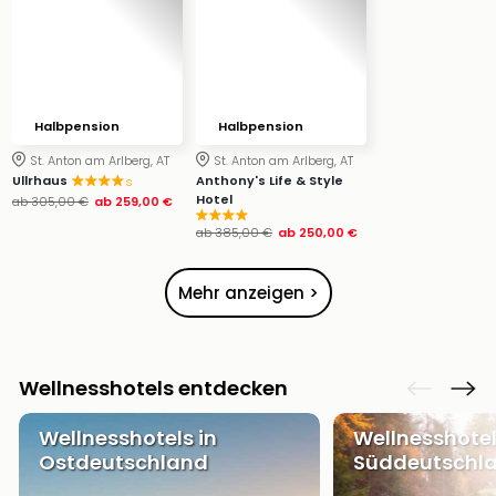
Ang
Wass
Trop
Isla
The
Halbpension
Halbpension
Erdi
Rula
St. Anton am Arlberg, AT
St. Anton am Arlberg, AT
Bad
Ullrhaus
Anthony's Life & Style
s
Hotel
ab
305,00 €
ab
259,00 €
Sch
aqu
ab
385,00 €
ab
250,00 €
The
Sins
Mehr anzeigen >
alle
Ang
Zoo
&
Wellnesshotels entdecken
Safa
Erle
Wellnesshotels in
Wellnesshotel
Zoo
Ostdeutschland
Süddeutschl
Han