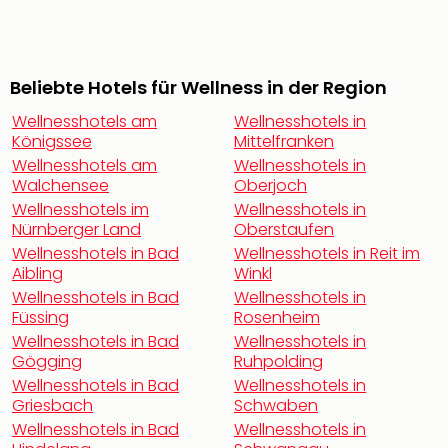
noc
meh
Frei
Frei
Beliebte Hotels für Wellness in der Region
Eur
Wellnesshotels am
Wellnesshotels in
Frei
Königssee
Mittelfranken
Deu
Wellnesshotels am
Wellnesshotels in
Frei
Walchensee
Oberjoch
Nied
Wellnesshotels im
Wellnesshotels in
Frei
Nürnberger Land
Oberstaufen
Öste
Wellnesshotels in Bad
Wellnesshotels in Reit im
Frei
Aibling
Winkl
Fran
Wellnesshotels in Bad
Wellnesshotels in
Musi
Füssing
Rosenheim
&
Wellnesshotels in Bad
Wellnesshotels in
Sho
Gögging
Ruhpolding
Musi
Wellnesshotels in Bad
Wellnesshotels in
Starl
Griesbach
Schwaben
Expr
Wellnesshotels in Bad
Wellnesshotels in
Moul