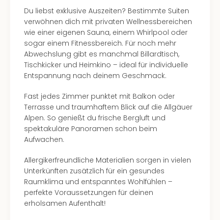
Kurz
Du liebst exklusive Auszeiten? Bestimmte Suiten
Eur
verwöhnen dich mit privaten Wellnessbereichen
Kurz
wie einer eigenen Sauna, einem Whirlpool oder
Belg
sogar einem Fitnessbereich. Für noch mehr
Kurz
Abwechslung gibt es manchmal Billardtisch,
Deu
Tischkicker und Heimkino – ideal für individuelle
Kurz
Entspannung nach deinem Geschmack.
Itali
Kurz
Fast jedes Zimmer punktet mit Balkon oder
Holl
Terrasse und traumhaftem Blick auf die Allgäuer
Kurz
Alpen. So genießt du frische Bergluft und
Öste
spektakuläre Panoramen schon beim
Kurz
Aufwachen.
Pole
Kurz
Allergikerfreundliche Materialien sorgen in vielen
Schw
Unterkünften zusätzlich für ein gesundes
alle
Raumklima und entspanntes Wohlfühlen –
Ang
perfekte Voraussetzungen für deinen
Städ
erholsamen Aufenthalt!
Eur