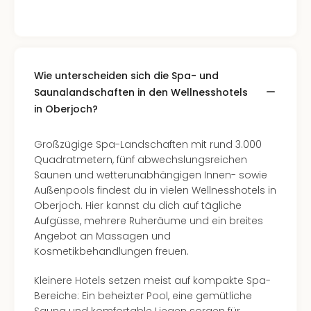
Of
Thro
Stud
Tour
Swar
Wie unterscheiden sich die Spa- und
Krist
Saunalandschaften in den Wellnesshotels
Mini
in Oberjoch?
Wun
Ham
War
Großzügige Spa-Landschaften mit rund 3.000
Bros.
Quadratmetern, fünf abwechslungsreichen
Stud
Saunen und wetterunabhängigen Innen- sowie
Tour
Außenpools findest du in vielen Wellnesshotels in
Lon
Oberjoch. Hier kannst du dich auf tägliche
–
Aufgüsse, mehrere Ruheräume und ein breites
The
Angebot an Massagen und
Mak
Kosmetikbehandlungen freuen.
of
Harr
Kleinere Hotels setzen meist auf kompakte Spa-
Pott
Bereiche: Ein beheizter Pool, eine gemütliche
An