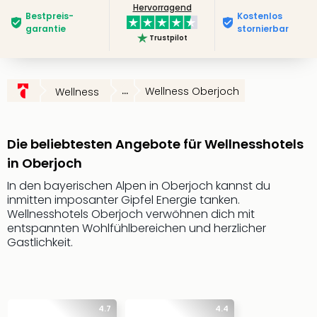
Hervorragend
Slag
Bestpreis­
Kostenlos
Eftel
garantie
stornierbar
Trustpilot
LEG
Deu
Parc
Astér
...
Wellness Oberjoch
Wellness
Rast
Lan
Baye
Die beliebtesten Angebote für Wellnesshotels
Park
in Oberjoch
Plop
Deu
In den bayerischen Alpen in Oberjoch kannst du
inmitten imposanter Gipfel Energie tanken.
(eh
Wellnesshotels Oberjoch verwöhnen dich mit
Holi
entspannten Wohlfühlbereichen und herzlicher
Park
Gastlichkeit.
Tivol
Kop
Futu
Bela
alle
4.7
4.4