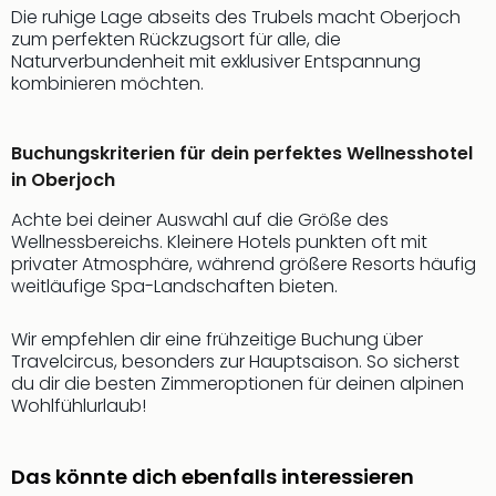
Qua
Die ruhige Lage abseits des Trubels macht Oberjoch
Com
zum perfekten Rückzugsort für alle, die
Club
Naturverbundenheit mit exklusiver Entspannung
Pret
kombinieren möchten.
Wo
alle
Buchungskriterien für dein perfektes Wellnesshotel
Ang
TV
in Oberjoch
Sho
Achte bei deiner Auswahl auf die Größe des
ZDF
Wellnessbereichs. Kleinere Hotels punkten oft mit
Fern
privater Atmosphäre, während größere Resorts häufig
in
weitläufige Spa-Landschaften bieten.
Main
Stef
Wir empfehlen dir eine frühzeitige Buchung über
Raa
Travelcircus, besonders zur Hauptsaison. So sicherst
Sho
du dir die besten Zimmeroptionen für deinen alpinen
alle
Wohlfühlurlaub!
Ang
Fest
Dom
Das könnte dich ebenfalls interessieren