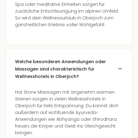
Well
Spa oder meditative Einheiten sorgen für
Eur
zusätzliche Entschleunigung im alpinen Umfeld.
Deu
So wird dein Wellnessurlaub in Oberjoch zum
Itali
ganzheitlichen Erlebnis voller Wohlgefühl!
Nied
Öste
Pole
Südt
Mar
Welche besonderen Anwendungen oder
Karl
Massagen sind charakteristisch für
alle
Wellnesshotels in Oberjoch?
Ang
The
The
Hot Stone Massagen mit angenehm warmen
Erdi
Steinen sorgen in vielen Wellnesshotels in
Trop
Oberjoch für tiefe Entspannung. Du kannst dich
Isla
außerdem auf wohltuende Ayurveda-
The
Anwendungen wie Abhyanga oder Shirodhara
Bad
freuen, die Körper und Geist ins Gleichgewicht
Wöri
bringen.