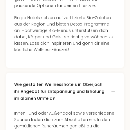
Con
passende Optionen für deinen Lifestyle.
Schl
Sch
Einige Hotels setzen auf zertifizierte Bio-Zutaten
Konz
aus der Region und bieten Detox-Programme
alle
an. Hochwertige Bio-Menüs unterstützen dich
Ang
dabei, Körper und Geist so richtig verwöhnen zu
Fest
lassen. Lass dich inspirieren und gönn dir eine
Glüc
köstliche Wellness-Auszeit!
Insel
Mer
Lun
Black
Festi
Nibiri
Wie gestalten Wellnesshotels in Oberjoch
Festi
ihr Angebot für Entspannung und Erholung
Ikar
im alpinen Umfeld?
Festi
alle
Innen- und oder Außenpool sowie verschiedene
Ang
Saunen laden dich zum Abschalten ein. In den
Loca
gemütlichen Ruheräumen genießt du die
Konz