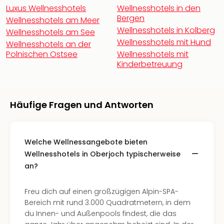
Fest
Luxus Wellnesshotels
Wellnesshotels in den
Stör
Bergen
Wellnesshotels am Meer
Fest
Wellnesshotels in Kolberg
Wellnesshotels am See
Mus
Wellnesshotels mit Hund
Fuld
Wellnesshotels an der
Polnischen Ostsee
Wellnesshotels mit
Are
Kinderbetreuung
di
Ver
alle
Ang
Häufige Fragen und Antworten
Musi
Musi
Ham
Welche Wellnessangebote bieten
alle
Ang
Wellnesshotels in Oberjoch typischerweise
Kultu
an?
&
Spor
Freu dich auf einen großzügigen Alpin-SPA-
Mus
Bereich mit rund 3.000 Quadratmetern, in dem
Tec
du Innen- und Außenpools findest, die das
Sins