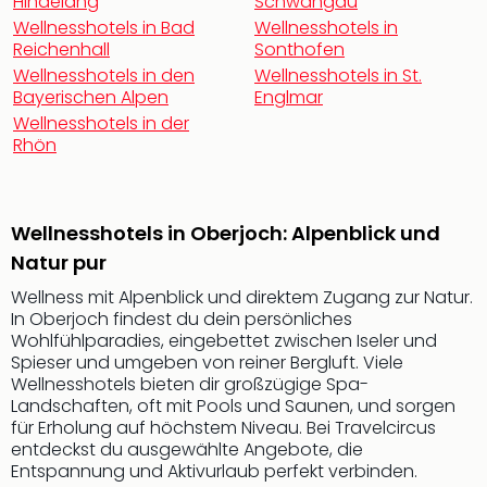
Hindelang
Schwangau
Rou
Wellnesshotels in Bad
Wellnesshotels in
Das
Reichenhall
Sonthofen
Musi
Wellnesshotels in den
Wellnesshotels in St.
Köni
Bayerischen Alpen
Englmar
der
Wellnesshotels in der
Löw
Rhön
Die
Eisk
Tarz
MJ
Wellnesshotels in Oberjoch: Alpenblick und
–
Natur pur
Das
Wellness mit Alpenblick und direktem Zugang zur Natur.
Mich
In Oberjoch findest du dein persönliches
Jac
Wohlfühlparadies, eingebettet zwischen Iseler und
Musi
Spieser und umgeben von reiner Bergluft. Viele
Der
Wellnesshotels bieten dir großzügige Spa-
Teuf
Landschaften, oft mit Pools und Saunen, und sorgen
träg
für Erholung auf höchstem Niveau. Bei Travelcircus
Pra
entdeckst du ausgewählte Angebote, die
Die
Entspannung und Aktivurlaub perfekt verbinden.