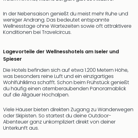
Thea
ABB
In der Nebensaison genießt du meist mehr Ruhe und
Voy
weniger Andrang. Das bedeutet entspannte
in
Wellnesstage ohne Wartezeiten sowie oft attraktivere
Lon
Konditionen bei Travelcircus.
Harr
Pott
Lagevorteile der Wellnesshotels am Iseler und
Thea
Spieser
Lon
GOP
Die Hotels befinden sich auf etwa 1.200 Metern Höhe,
Vari
was besonders reine Luft und ein einzigartiges
Thea
Wohlfühlklima schafft. Schon beim Frühstück genießt
Frie
du häufig einen atemberaubenden Panoramablick
Pala
auf die Allgäuer Hochalpen.
Berli
Fest
Viele Häuser bieten direkten Zugang zu Wanderwegen
Neu
oder Skipisten. So startest du deine Outdoor-
Fest
Abenteuer ganz unkompliziert direkt von deiner
Bad
Unterkunft aus.
Bad