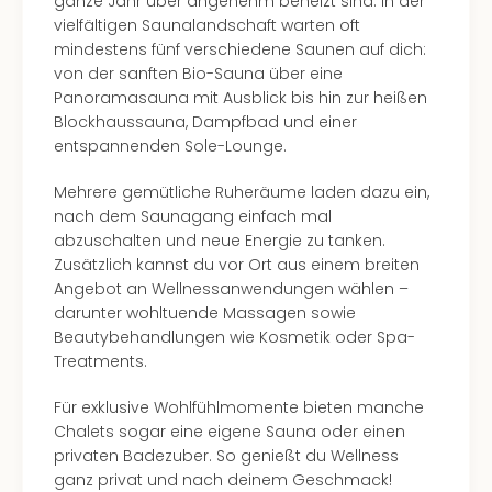
ganze Jahr über angenehm beheizt sind. In der
Mer
vielfältigen Saunalandschaft warten oft
Ben
mindestens fünf verschiedene Saunen auf dich:
Mus
von der sanften Bio-Sauna über eine
Stut
Panoramasauna mit Ausblick bis hin zur heißen
Pors
Blockhaussauna, Dampfbad und einer
Mus
entspannenden Sole-Lounge.
Auto
Wolf
Mehrere gemütliche Ruheräume laden dazu ein,
BM
nach dem Saunagang einfach mal
Mus
abzuschalten und neue Energie zu tanken.
in
Zusätzlich kannst du vor Ort aus einem breiten
Mün
Angebot an Wellnessanwendungen wählen –
Barb
darunter wohltuende Massagen sowie
Mus
Beautybehandlungen wie Kosmetik oder Spa-
Tec
Treatments.
Spey
alle
Für exklusive Wohlfühlmomente bieten manche
Ang
Chalets sogar eine eigene Sauna oder einen
Auss
privaten Badezuber. So genießt du Wellness
Ga
ganz privat und nach deinem Geschmack!