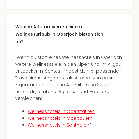
Lon
Paris
Brüs
Prag
Welche Alternativen zu einem
Bud
Wie
Wellnessurlaub in Oberjoch bieten sich
alle
an?
Ang
Deu
"Wenn du statt eines Wellnesshotels in Oberjoch
Köln
weitere Wellnessziele in den Alpen und im Allgäu
Ham
entdecken möchtest, findest du hier passende
Berli
Travelcircus-Angebote als Alternativen oder
Leip
Ergänzungen für deine Auszeit. Diese Seiten
Dre
helfen dir, ähnliche Regionen und Hotels zu
Fran
vergleichen:
Mün
alle
Wellnesshotels in Oberstaufen
Ang
Wellnesshotels in Obertauern
Nied
Wellnesshotels in Sonthofen
"
Ams
Den