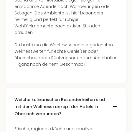
Sauna und komfortable Liegen sorgen für
Even
entspannte Abende nach Wanderungen oder
at
Skitagen. Das Ambiente ist hier besonders
War
heimelig und perfekt für ruhige
Bros.
Wohlfühlmomente nach aktiven Stunden
Stud
draußen.
Tour
Lon
Du hast also die Wahl zwischen ausgedehnten
–
Wellnesswelten für echte Genießer oder
The
überschaubaren Rückzugsorten zum Abschalten
Mak
– ganz nach deinem Geschmack!
of
Harr
Pott
Form
1
Welche kulinarischen Besonderheiten sind
Die
mit dem Wellnesskonzept der Hotels in
Auss
Oberjoch verbunden?
Imme
Auss
alle
Frische, regionale Küche und kreative