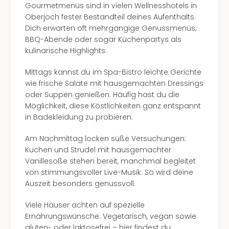
Ang
Gourmetmenüs sind in vielen Wellnesshotels in
Spor
Oberjoch fester Bestandteil deines Aufenthalts.
Skiu
Dich erwarten oft mehrgängige Genussmenüs,
in
BBQ-Abende oder sogar Küchenpartys als
Deu
kulinarische Highlights.
Skiu
Mittags kannst du im Spa-Bistro leichte Gerichte
in
wie frische Salate mit hausgemachten Dressings
Öste
oder Suppen genießen. Häufig hast du die
Form
Möglichkeit, diese Köstlichkeiten ganz entspannt
1
in Badekleidung zu probieren.
Reis
Konz
Am Nachmittag locken süße Versuchungen:
Konz
Kuchen und Strudel mit hausgemachter
Pitbu
Vanillesoße stehen bereit, manchmal begleitet
Karo
von stimmungsvoller Live-Musik. So wird deine
G
Auszeit besonders genussvoll.
Back
Boy
Viele Häuser achten auf spezielle
Disn
Ernährungswünsche. Vegetarisch, vegan sowie
in
gluten- oder laktosefrei – hier findest du