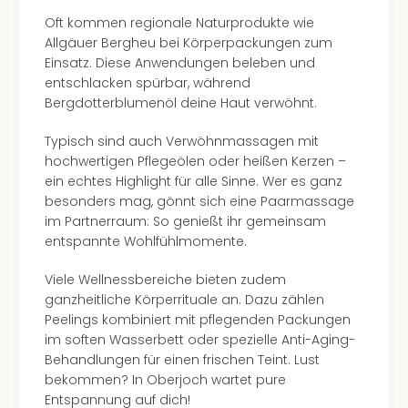
The
Sins
Oft kommen regionale Naturprodukte wie
Bad
Allgäuer Bergheu bei Körperpackungen zum
Sch
Einsatz. Diese Anwendungen beleben und
Tau
entschlacken spürbar, während
The
Bergdotterblumenöl deine Haut verwöhnt.
The
Eusk
Typisch sind auch Verwöhnmassagen mit
Caro
hochwertigen Pflegeölen oder heißen Kerzen –
The
ein echtes Highlight für alle Sinne. Wer es ganz
Aqu
besonders mag, gönnt sich eine Paarmassage
Prag
im Partnerraum: So genießt ihr gemeinsam
Bali
entspannte Wohlfühlmomente.
The
Viele Wellnessbereiche bieten zudem
The
ganzheitliche Körperrituale an. Dazu zählen
Bad
Peelings kombiniert mit pflegenden Packungen
Wöri
im soften Wasserbett oder spezielle Anti-Aging-
Rula
Behandlungen für einen frischen Teint. Lust
Eur
bekommen? In Oberjoch wartet pure
Karl
Entspannung auf dich!
alle