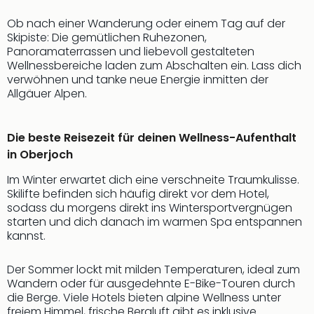
Sch
und
Ob nach einer Wanderung oder einem Tag auf der
das
Skipiste: Die gemütlichen Ruhezonen,
Biest
Panoramaterrassen und liebevoll gestalteten
Wie
Wellnessbereiche laden zum Abschalten ein. Lass dich
Mari
verwöhnen und tanke neue Energie inmitten der
Allgäuer Alpen.
Ther
Sta
Ente
Die beste Reisezeit für deinen Wellness-Aufenthalt
Das
in Oberjoch
Pha
der
Im Winter erwartet dich eine verschneite Traumkulisse.
Ope
Skilifte befinden sich häufig direkt vor dem Hotel,
Köln
sodass du morgens direkt ins Wintersportvergnügen
Tan
starten und dich danach im warmen Spa entspannen
der
kannst.
Vam
alle
Der Sommer lockt mit milden Temperaturen, ideal zum
Ang
Wandern oder für ausgedehnte E-Bike-Touren durch
Sho
die Berge. Viele Hotels bieten alpine Wellness unter
&
freiem Himmel, frische Bergluft gibt es inklusive.