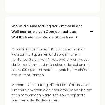
Ang
Kurz
Kurz
Deu
Kurz
Wie ist die Ausstattung der Zimmer in den
Ost
Wellnesshotels von Oberjoch auf das
Kurz
Wohlbefinden der Gäste abgestimmt?
Nor
Kurz
Großzügige Zimmergrößen schenken dir viel
Baye
Platz zum Entspannen und sorgen für ein
Kurz
herrliches Gefühl von Privatsphäre. Hier findest
Harz
du Doppelzimmer, Juniorsuiten oder Suiten mit
Kurz
bis zu 100 Quadratmetern – perfekt, um einfach
Sch
mal durchzuatmen.
Kurz
Bod
Moderne Ausstattung trifft auf Komfort: In vielen
Kurz
Zimmern erwarten dich bequeme Doppelbetten
Allg
mit hochwertigen Matratzen sowie separate
alle
Duschen oder Badewannen.
Ang