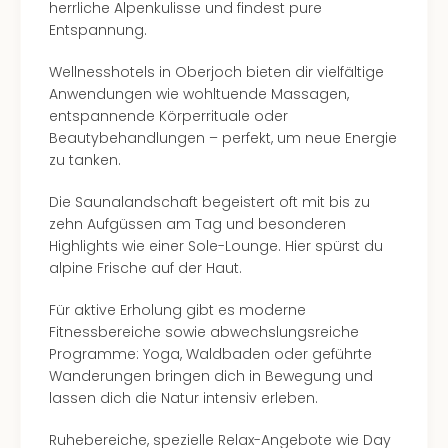
herrliche Alpenkulisse und findest pure
in
Entspannung.
Köln
Konz
Wellnesshotels in Oberjoch bieten dir vielfältige
in
Anwendungen wie wohltuende Massagen,
Düss
entspannende Körperrituale oder
Well
Beautybehandlungen – perfekt, um neue Energie
Well
zu tanken.
Deu
Allg
Die Saunalandschaft begeistert oft mit bis zu
Baye
zehn Aufgüssen am Tag und besonderen
Wal
Highlights wie einer Sole-Lounge. Hier spürst du
Baye
alpine Frische auf der Haut.
Bod
Harz
Für aktive Erholung gibt es moderne
Nor
Fitnessbereiche sowie abwechslungsreiche
NRW
Programme: Yoga, Waldbaden oder geführte
Ost
Wanderungen bringen dich in Bewegung und
Sch
lassen dich die Natur intensiv erleben.
alle
Ang
Ruhebereiche, spezielle Relax-Angebote wie Day