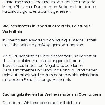
Gäste, maximale Erholung im Spa-Bereich und jede
Thea
Menge Platz zum Durchatmen. So kannst du deinen
ABB
Kurzurlaub ganz entspannt genießen.
Voy
in
Lon
Wellnesshotels in Obertauern: Preis-Leistungs-
Harr
Verhältnis
Pott
Thea
In Obertauern erwarten dich häufig 4-Sterne-Hotels
mit Frühstück und großzügigem Spa-Bereich.
Lon
GOP
Vari
Viele Häuser bieten Frühbuchervorteile. So kannst du
Thea
dir oft attraktive Zusatzleistungen sichern. Bei
Travelcircus findest du Angebote, bei denen
Frie
Genussmomente und Erholung Hand in Hand gehen.
Pala
Dein Aufenthalt wird so zum echten Wohlfühlerlebnis
Berli
mit bestem Preis-Leistungs-Verhältnis.
Fest
Neu
Fest
Buchungskriterien für Wellnesshotels in Obertauern
Bad
Bad
Gerade zur Wintersaison empfiehlt sich ein