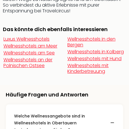
Fest
So verbindest du aktive Erlebnisse mit purer
Stör
Entspannung bei Travelcircus!
Fest
Mus
Fuld
Das könnte dich ebenfalls interessieren
Are
di
Luxus Wellnesshotels
Wellnesshotels in den
Ver
Bergen
Wellnesshotels am Meer
alle
Wellnesshotels in Kolberg
Wellnesshotels am See
Ang
Wellnesshotels mit Hund
Wellnesshotels an der
Musi
Polnischen Ostsee
Wellnesshotels mit
Musi
Kinderbetreuung
Ham
alle
Ang
Häufige Fragen und Antworten
Kultu
&
Spor
Mus
Welche Wellnessangebote sind in
Tec
Wellnesshotels in Obertauern
Sins