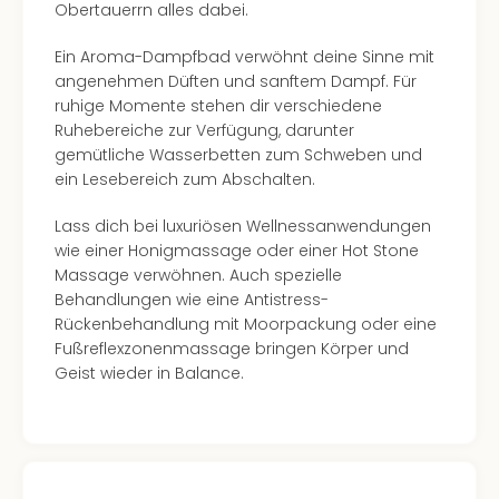
Well
Obertauerrn alles dabei.
Eur
Ein Aroma-Dampfbad verwöhnt deine Sinne mit
Deu
angenehmen Düften und sanftem Dampf. Für
Itali
ruhige Momente stehen dir verschiedene
Nied
Ruhebereiche zur Verfügung, darunter
Öste
gemütliche Wasserbetten zum Schweben und
Pole
ein Lesebereich zum Abschalten.
Südt
Mar
Lass dich bei luxuriösen Wellnessanwendungen
Karl
wie einer Honigmassage oder einer Hot Stone
alle
Massage verwöhnen. Auch spezielle
Ang
Behandlungen wie eine Antistress-
The
Rückenbehandlung mit Moorpackung oder eine
The
Fußreflexzonenmassage bringen Körper und
Erdi
Geist wieder in Balance.
Trop
Isla
The
Bad
Wöri