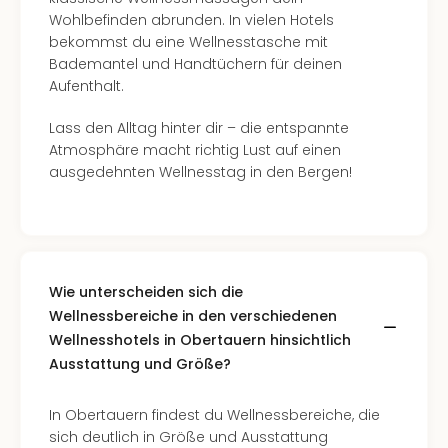
Of
Wohlbefinden abrunden. In vielen Hotels
Thro
bekommst du eine Wellnesstasche mit
Stud
Bademantel und Handtüchern für deinen
Tour
Aufenthalt.
Swar
Krist
Lass den Alltag hinter dir – die entspannte
Mini
Atmosphäre macht richtig Lust auf einen
Wun
ausgedehnten Wellnesstag in den Bergen!
Ham
War
Bros.
Stud
Tour
Lon
Wie unterscheiden sich die
–
Wellnessbereiche in den verschiedenen
The
Wellnesshotels in Obertauern hinsichtlich
Mak
Ausstattung und Größe?
of
Harr
In Obertauern findest du Wellnessbereiche, die
Pott
sich deutlich in Größe und Ausstattung
An