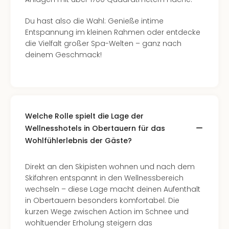
Ang
Spor
Du hast also die Wahl: Genieße intime
Skiu
Entspannung im kleinen Rahmen oder entdecke
in
die Vielfalt großer Spa-Welten – ganz nach
Deu
deinem Geschmack!
Skiu
in
Öste
Form
1
Welche Rolle spielt die Lage der
Reis
Wellnesshotels in Obertauern für das
Konz
Konz
Wohlfühlerlebnis der Gäste?
Pitbu
Karo
Direkt an den Skipisten wohnen und nach dem
G
Skifahren entspannt in den Wellnessbereich
Back
wechseln – diese Lage macht deinen Aufenthalt
Boy
in Obertauern besonders komfortabel. Die
Disn
kurzen Wege zwischen Action im Schnee und
in
wohltuender Erholung steigern das