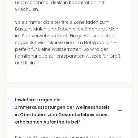
und manchmal direkt in Kooperation mit
Ang
Skischulen.
Kurz
Kurz
Spielzimmer als elternfreie Zone laden zum
Deu
Basteln, Malen und Toben ein, während du dich
Kurz
im Spa verwöhnen lässt. Einige Häuser bieten
Ost
sogar Schwimmkurse direkt im Hotelpool an –
Kurz
perfekt für kleine Wasserratten! So wird der
Nor
Familienurlaub zur entspannten Auszeit für Groß
Kurz
und Klein.
Baye
Kurz
Harz
Kurz
Sch
Kurz
Inwiefern tragen die
Bod
Zimmerausstattungen der Wellnesshotels
Kurz
in Obertauern zum Gesamterlebnis eines
Allg
erholsamen Aufenthalts bei?
alle
Ang
Privater Wellnesskomfort erwartet dich oft schon