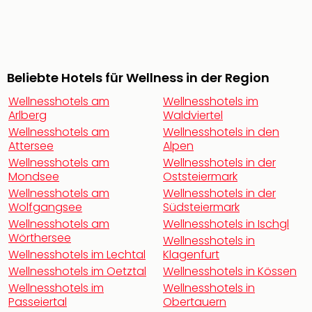
noc
meh
Frei
Frei
Eur
Beliebte Hotels für Wellness in der Region
Frei
Wellnesshotels am
Wellnesshotels im
Deu
Arlberg
Waldviertel
Frei
Wellnesshotels am
Wellnesshotels in den
Nied
Attersee
Alpen
Frei
Wellnesshotels am
Wellnesshotels in der
Öste
Mondsee
Oststeiermark
Frei
Wellnesshotels am
Wellnesshotels in der
Fran
Wolfgangsee
Südsteiermark
Musi
Wellnesshotels am
Wellnesshotels in Ischgl
&
Wörthersee
Wellnesshotels in
Sho
Wellnesshotels im Lechtal
Klagenfurt
Musi
Wellnesshotels im Oetztal
Wellnesshotels in Kössen
Starl
Wellnesshotels im
Wellnesshotels in
Expr
Passeiertal
Obertauern
Moul