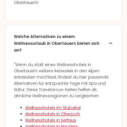
Lon
Obertauern!
Paris
Brüs
Prag
Bud
Wie
Welche Alternativen zu einem
alle
Ang
Wellnessurlaub in Obertauern bieten sich
Deu
an?
Köln
Ham
"Wenn du statt eines Wellnesshotels in
Berli
Obertauern weitere Reiseziele in den Alpen
Leip
entdecken möchtest, findest du hier passende
Dre
Alternativen für entspannte Tage mit Spa und
Fran
Natur. Diese Travelcircus-Seiten helfen dir,
Mün
ähnliche Wellnessregionen zu vergleichen:
alle
Ang
Wellnesshotels im Stubaital
Nied
Wellnesshotels in Oberjoch
Ams
Wellnesshotels in Serfaus
Den
Wellnesshotels in Nauders