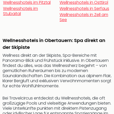
Wellnesshotels im Pitztal
Wellnesshotels in Osttirol
Rou
Das
Wellnesshotels im
Wellnesshotels in Serfaus
Stubaital
Musi
Wellnesshotels in Zell am
Köni
See
der
Löw
Die
Wellnesshotels in Obertauern: Spa direkt an
Eisk
der Skipiste
Tarz
MJ
Wellness direkt an der Skipiste, Spa-Bereiche mit
–
Panorama-Blick und Frühstück inklusive. In Obertauern
Das
findest du alles, was das Wellnessherz begehrt – von
Mich
gemütlichen Ruheräumen bis zu modernen
Jac
Saunalandschaften. Die Kombination aus alpinem Flair,
klarer Bergluft und exklusiven Verwöhnmomenten sorgt
Musi
für echte Wohlfühlmomente.
Der
Teuf
träg
Bei Travelcircus entdeckst du Wellnesshotels, die oft
großzügige Pools und vielseitige Anwendungen bieten.
Pra
Viele Unterkünfte punkten mit direktem Pistenzugang
Die
oder idyllischer Lage für entspannte Spaziergänge im