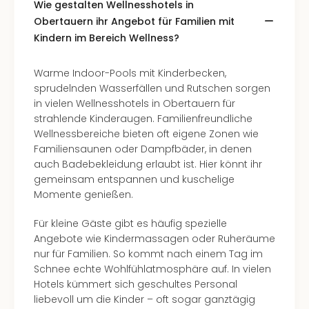
The
Wie gestalten Wellnesshotels in
Sins
Obertauern ihr Angebot für Familien mit
Bad
Kindern im Bereich Wellness?
Sch
Tau
Warme Indoor-Pools mit Kinderbecken,
The
sprudelnden Wasserfällen und Rutschen sorgen
The
in vielen Wellnesshotels in Obertauern für
Eusk
strahlende Kinderaugen. Familienfreundliche
Caro
Wellnessbereiche bieten oft eigene Zonen wie
The
Familiensaunen oder Dampfbäder, in denen
Aqu
auch Badebekleidung erlaubt ist. Hier könnt ihr
Prag
gemeinsam entspannen und kuschelige
Bali
Momente genießen.
The
The
Für kleine Gäste gibt es häufig spezielle
Bad
Angebote wie Kindermassagen oder Ruheräume
Wöri
nur für Familien. So kommt nach einem Tag im
Rula
Schnee echte Wohlfühlatmosphäre auf. In vielen
Eur
Hotels kümmert sich geschultes Personal
Karl
liebevoll um die Kinder – oft sogar ganztägig
alle