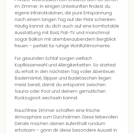
Kurz
im Zimmer: In einigen Unterkünften findest du
Eur
eigene Infrarotkabinen, die pure Entspannung
Kurz
nach einem langen Tag auf der Piste schenken.
Belg
Häufig kannst du dich auch auf eine komfortable
Kurz
Ausstattung mit Bad, Flat-TV und manchmal
Deu
sogar Balkon mit atemberaubendem Bergblick
Kurz
freuen – perfekt für ruhige Wohlfühlmomente.
Itali
Kurz
Für gesunden Schlaf sorgen vielfach
Holl
Kopfkissenwahl und Allergikerbetten. So startest
Kurz
du erholt in den nächsten Tag voller Abenteuer.
Öste
Bademäntel, Slipper und Badetaschen liegen
Kurz
meist bereit, damit du entspannt zwischen
Pole
Sauna oder Pool und deinem gemütlichen
Kurz
Rückzugsort wechseln kannst.
Schw
alle
Rauchfreie Zimmer schaffen eine frische
Ang
Atmosphäre zum Durchatmen. Diese liebevollen
Städ
Details machen deinen Aufenthalt rundum
Eur
erholsam – gönn dir diese besondere Auszeit in