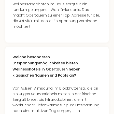
Wellnessangeboten im Haus sorgt für ein
in
rundum gelungenes Wohlfühlerlebnis. Das
Köln
macht Obertauern zu einer Top-Adresse für alle,
Konz
die Aktivität mit echter Entspannung verbinden
in
möchten!
Düss
Well
Well
Deu
Allg
Baye
Welche besonderen
Wal
Entspannungsmöglichkeiten bieten
Baye
Wellnesshotels in Obertauern neben
Bod
klassischen Saunen und Pools an?
Harz
Nor
NRW
Von Außen-Almsauna im Blockhüttenstil, die dir
Ost
ein uriges Saunaerlebnis mitten in der frischen
Sch
Bergluft bietet bis Infrarotkabinen, die mit
alle
wohltuender Tiefenwärme für pure Entspannung
Ang
nach einem aktiven Tag sorgen, ist in