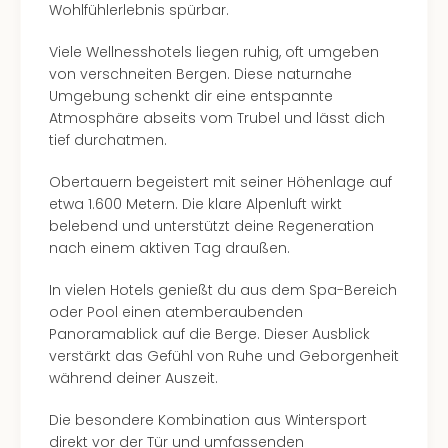
Con
Wohlfühlerlebnis spürbar.
Schl
Sch
Viele Wellnesshotels liegen ruhig, oft umgeben
Konz
von verschneiten Bergen. Diese naturnahe
alle
Umgebung schenkt dir eine entspannte
Ang
Atmosphäre abseits vom Trubel und lässt dich
Fest
tief durchatmen.
Glüc
Insel
Obertauern begeistert mit seiner Höhenlage auf
Mer
etwa 1.600 Metern. Die klare Alpenluft wirkt
Lun
belebend und unterstützt deine Regeneration
Black
nach einem aktiven Tag draußen.
Festi
Nibiri
In vielen Hotels genießt du aus dem Spa-Bereich
Festi
oder Pool einen atemberaubenden
Ikar
Panoramablick auf die Berge. Dieser Ausblick
Festi
verstärkt das Gefühl von Ruhe und Geborgenheit
alle
während deiner Auszeit.
Ang
Die besondere Kombination aus Wintersport
Loca
direkt vor der Tür und umfassenden
Konz