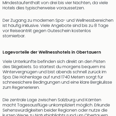
Qua
Mindestaufenthalt von drei bis vier Nächten, da viele
Com
Hotels dies typischerweise voraussetzen.
Club
Pret
Der Zugang zu modernen Spa- und Wellnessbereichen
Wo
ist häufig inklusive. Viele Angebote sind bis zu 8 Tage
alle
vor Reiseantriit gegen Guteschein kostenlos
stornierbar.
Ang
TV
Sho
Lagevorteile der Wellnesshotels in Obertauern
ZDF
Fern
Viele Unterkünfte befinden sich direkt an den Pisten
in
des Skigebiets. So startest du morgens bequem ins
Main
Wintervergnügen und bist abends schnell zurück im
Stef
Spa. Die Höhenlage auf rund 1740 Metern sorgt für
Raa
schneesichere Bedingungen und eine klare Bergkulisse
zum Regenerieren.
Sho
alle
Ang
Die zentrale Lage zwischen Salzburg und Kärnten
Fest
macht Tagesausflüge unkompliziert möglich. Erkunde
Sehenswürdigkeiten beider Regionen oder nutze die
Dom
kurzen Wege zu Naturhighlights rund um Obertauern.