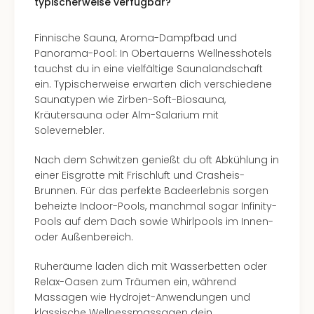
typischerweise verfügbar?
Mer
Ben
Finnische Sauna, Aroma-Dampfbad und
Mus
Panorama-Pool: In Obertauerns Wellnesshotels
Stut
tauchst du in eine vielfältige Saunalandschaft
Pors
ein. Typischerweise erwarten dich verschiedene
Mus
Saunatypen wie Zirben-Soft-Biosauna,
Auto
Kräutersauna oder Alm-Salarium mit
Wolf
Solevernebler.
BM
Mus
Nach dem Schwitzen genießt du oft Abkühlung in
in
einer Eisgrotte mit Frischluft und Crasheis-
Mün
Brunnen. Für das perfekte Badeerlebnis sorgen
Barb
beheizte Indoor-Pools, manchmal sogar Infinity-
Mus
Pools auf dem Dach sowie Whirlpools im Innen-
Tec
oder Außenbereich.
Spey
alle
Ruheräume laden dich mit Wasserbetten oder
Ang
Relax-Oasen zum Träumen ein, während
Auss
Massagen wie Hydrojet-Anwendungen und
Ga
klassische Wellnessmassagen dein