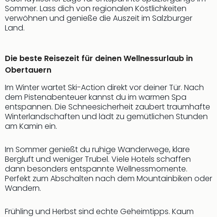
Sch
Sommer. Lass dich von regionalen Köstlichkeiten
und
verwöhnen und genieße die Auszeit im Salzburger
das
Land.
Biest
Wie
Mari
Die beste Reisezeit für deinen Wellnessurlaub in
Ther
Obertauern
Sta
Ente
Im Winter wartet Ski-Action direkt vor deiner Tür. Nach
Das
dem Pistenabenteuer kannst du im warmen Spa
entspannen. Die Schneesicherheit zaubert traumhafte
Pha
Winterlandschaften und lädt zu gemütlichen Stunden
der
am Kamin ein.
Ope
Köln
Im Sommer genießt du ruhige Wanderwege, klare
Tan
Bergluft und weniger Trubel. Viele Hotels schaffen
der
dann besonders entspannte Wellnessmomente.
Vam
Perfekt zum Abschalten nach dem Mountainbiken oder
alle
Wandern.
Ang
Sho
Frühling und Herbst sind echte Geheimtipps. Kaum
&