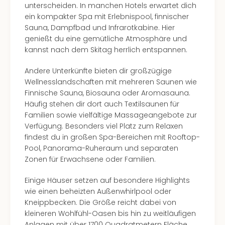
unterscheiden. In manchen Hotels erwartet dich
Even
ein kompakter Spa mit Erlebnispool, finnischer
at
Sauna, Dampfbad und Infrarotkabine. Hier
War
genießt du eine gemütliche Atmosphäre und
Bros.
kannst nach dem Skitag herrlich entspannen.
Stud
Tour
Andere Unterkünfte bieten dir großzügige
Lon
Wellnesslandschaften mit mehreren Saunen wie
–
Finnische Sauna, Biosauna oder Aromasauna.
The
Häufig stehen dir dort auch Textilsaunen für
Mak
Familien sowie vielfältige Massageangebote zur
of
Verfügung. Besonders viel Platz zum Relaxen
Harr
findest du in großen Spa-Bereichen mit Rooftop-
Pott
Pool, Panorama-Ruheraum und separaten
Form
Zonen für Erwachsene oder Familien.
1
Die
Einige Häuser setzen auf besondere Highlights
Auss
wie einen beheizten Außenwhirlpool oder
Imme
Kneippbecken. Die Größe reicht dabei von
Auss
kleineren Wohlfühl-Oasen bis hin zu weitläufigen
alle
Anlagen mit über 1700 Quadratmetern Fläche.