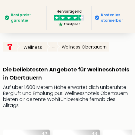
Slag
Hervorragend
Eftel
Bestpreis­
Kostenlos
LEG
garantie
stornierbar
Trustpilot
Deu
Parc
Astér
Rast
...
Wellness Obertauern
Wellness
Lan
Baye
Park
Die beliebtesten Angebote für Wellnesshotels
Plop
in Obertauern
Deu
(eh
Auf über 1.600 Metern Höhe erwartet dich unberührte
Holi
Bergluft und Erholung pur. Wellnesshotels Obertauern
Park
bieten dir dezente Wohlfühlbereiche fernab des
Alltags.
Tivol
Kop
Futu
Bela
alle
4.7
4.6