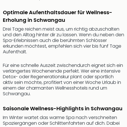
Thea
ABB
Optimale Aufenthaltsdauer für Wellness-
Voy
Erholung in Schwangau
in
Drei Tage reichen meist aus, um richtig abzuschalten
Lon
und den Alltag hinter dir zu lassen. Wenn du neben den
Harr
Spa-Erlebnissen auch die berühmten Schlösser
Pott
erkunden möchtest, empfehlen sich vier bis fünf Tage
Thea
Aufenthalt.
Lon
GOP
Für eine schnelle Auszeit zwischendurch eignet sich ein
Vari
verlängertes Wochenende perfekt. Wer eine intensive
Thea
Detox- oder Regenerationskur plant oder sportlich
Frie
aktiv sein möchte, profitiert von einer Woche Urlaub in
Pala
einem der charmanten Wellnesshotels rund um
Berli
Schwangau.
Fest
Neu
Saisonale Wellness-Highlights in Schwangau
Fest
Bad
Im Winter wartet das warme Spa nach verschneiten
Bad
Spaziergängen oder Schlittenfahrten auf dich. Dabei