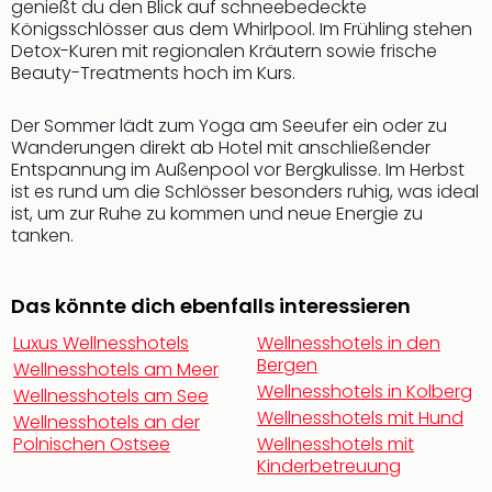
genießt du den Blick auf schneebedeckte
Qua
Königsschlösser aus dem Whirlpool. Im Frühling stehen
Com
Detox-Kuren mit regionalen Kräutern sowie frische
Club
Beauty-Treatments hoch im Kurs.
Pret
Wo
Der Sommer lädt zum Yoga am Seeufer ein oder zu
alle
Wanderungen direkt ab Hotel mit anschließender
Ang
Entspannung im Außenpool vor Bergkulisse. Im Herbst
TV
ist es rund um die Schlösser besonders ruhig, was ideal
Sho
ist, um zur Ruhe zu kommen und neue Energie zu
ZDF
tanken.
Fern
in
Main
Das könnte dich ebenfalls interessieren
Stef
Luxus Wellnesshotels
Wellnesshotels in den
Raa
Bergen
Wellnesshotels am Meer
Sho
Wellnesshotels in Kolberg
alle
Wellnesshotels am See
Wellnesshotels mit Hund
Ang
Wellnesshotels an der
Fest
Polnischen Ostsee
Wellnesshotels mit
Kinderbetreuung
Dom