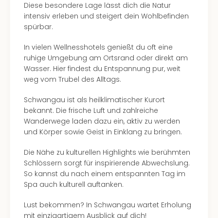
Ang
Diese besondere Lage lässt dich die Natur
Spor
intensiv erleben und steigert dein Wohlbefinden
Skiu
spürbar.
in
In vielen Wellnesshotels genießt du oft eine
Deu
ruhige Umgebung am Ortsrand oder direkt am
Skiu
Wasser. Hier findest du Entspannung pur, weit
in
weg vom Trubel des Alltags.
Öste
Form
Schwangau ist als heilklimatischer Kurort
1
bekannt. Die frische Luft und zahlreiche
Reis
Wanderwege laden dazu ein, aktiv zu werden
Konz
und Körper sowie Geist in Einklang zu bringen.
Konz
Pitbu
Die Nähe zu kulturellen Highlights wie berühmten
Karo
Schlössern sorgt für inspirierende Abwechslung.
G
So kannst du nach einem entspannten Tag im
Back
Spa auch kulturell auftanken.
Boy
Disn
Lust bekommen? In Schwangau wartet Erholung
in
mit einzigartigem Ausblick auf dich!