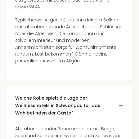
ausgestattet mit Dusche oder Badewanne
Even
sowie WLAN.
at
War
Typischerweise genießt du von deinem Balkon
Bros.
aus atemberaubende Aussichten auf Schlösser
Stud
oder die Alpenwelt. Die Kombination aus
Tour
stilvollem Interieur und modernen
Lon
Annehmlichkeiten sorgt für Wohlfühlmomente
–
rundum. Lust bekommen? Gönn dir deine
The
persönliche Auszeit im Allgäu!
Mak
of
Harr
Pott
Form
Welche Rolle spielt die Lage der
1
Wellnesshotels in Schwangau für das
Die
Wohlbefinden der Gäste?
Auss
Imme
Auss
Atemberaubender Panoramablick auf Berge,
alle
Seen und Schlösser erwartet dich in Schwangau.