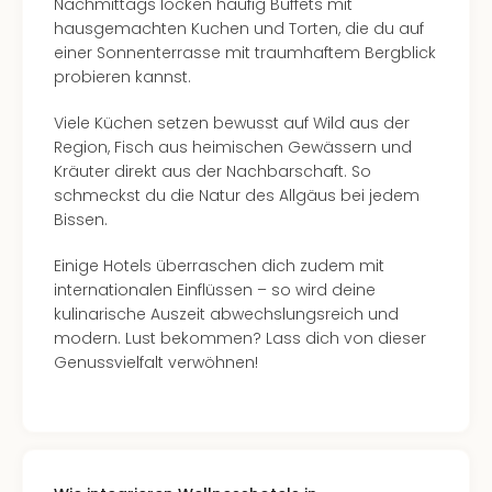
Nachmittags locken häufig Buffets mit
in
hausgemachten Kuchen und Torten, die du auf
Köln
einer Sonnenterrasse mit traumhaftem Bergblick
Konz
probieren kannst.
in
Düss
Viele Küchen setzen bewusst auf Wild aus der
Well
Region, Fisch aus heimischen Gewässern und
Well
Kräuter direkt aus der Nachbarschaft. So
Deu
schmeckst du die Natur des Allgäus bei jedem
Allg
Bissen.
Baye
Wal
Einige Hotels überraschen dich zudem mit
Baye
internationalen Einflüssen – so wird deine
Bod
kulinarische Auszeit abwechslungsreich und
Harz
modern. Lust bekommen? Lass dich von dieser
Nor
Genussvielfalt verwöhnen!
NRW
Ost
Sch
alle
Ang