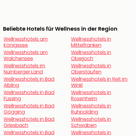
noc
meh
Frei
Frei
Beliebte Hotels für Wellness in der Region
Eur
Frei
Wellnesshotels am
Wellnesshotels in
Königssee
Mittelfranken
Deu
Frei
Wellnesshotels am
Wellnesshotels in
Walchensee
Oberjoch
Nied
Frei
Wellnesshotels im
Wellnesshotels in
Nürnberger Land
Oberstaufen
Öste
Frei
Wellnesshotels in Bad
Wellnesshotels in Reit im
Aibling
Winkl
Fran
Musi
Wellnesshotels in Bad
Wellnesshotels in
Füssing
Rosenheim
&
Sho
Wellnesshotels in Bad
Wellnesshotels in
Gögging
Ruhpolding
Musi
Starl
Wellnesshotels in Bad
Wellnesshotels in
Griesbach
Schwaben
Expr
Moul
Wellnesshotels in Bad
Wellnesshotels in