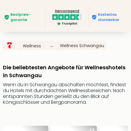
Slag
Hervorragend
Eftel
Bestpreis­
Kostenlos
LEG
garantie
stornierbar
Trustpilot
Deu
Parc
Astér
Rast
...
Wellness Schwangau
Wellness
Lan
Baye
Park
Die beliebtesten Angebote für Wellnesshotels
Plop
in Schwangau
Deu
(eh
Wenn du in Schwangau abschalten möchtest, findest
Holi
du Hotels mit durchdachten Wellnessbereichen. Nach
Park
entspannten Stunden genießt du den Blick auf
Königsschlösser und Bergpanorama.
Tivol
Kop
Futu
Bela
alle
4.6