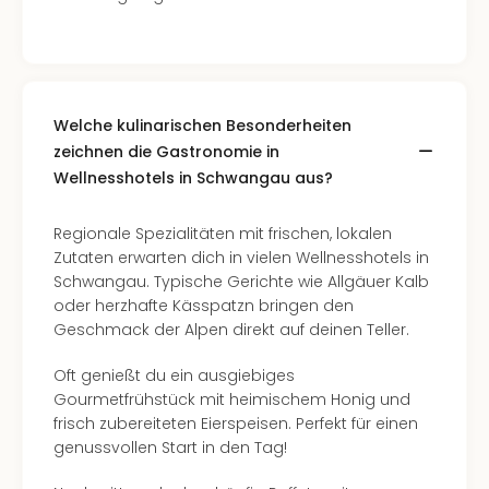
Con
Schl
Sch
Konz
alle
Ang
Welche kulinarischen Besonderheiten
Fest
zeichnen die Gastronomie in
Glüc
Wellnesshotels in Schwangau aus?
Insel
Mer
Regionale Spezialitäten mit frischen, lokalen
Lun
Zutaten erwarten dich in vielen Wellnesshotels in
Black
Schwangau. Typische Gerichte wie Allgäuer Kalb
Festi
oder herzhafte Kässpatzn bringen den
Nibiri
Geschmack der Alpen direkt auf deinen Teller.
Festi
Ikar
Oft genießt du ein ausgiebiges
Festi
Gourmetfrühstück mit heimischem Honig und
alle
frisch zubereiteten Eierspeisen. Perfekt für einen
Ang
genussvollen Start in den Tag!
Loca
Konz