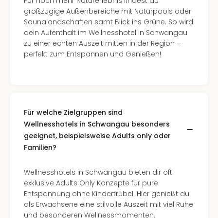
The
Für noch mehr Naturerlebnis findest du
Sins
großzügige Außenbereiche mit Naturpools oder
Bad
Saunalandschaften samt Blick ins Grüne. So wird
Sch
dein Aufenthalt im Wellnesshotel in Schwangau
Tau
zu einer echten Auszeit mitten in der Region –
The
perfekt zum Entspannen und Genießen!
The
Eusk
Caro
The
Aqu
Für welche Zielgruppen sind
Prag
Wellnesshotels in Schwangau besonders
Bali
geeignet, beispielsweise Adults only oder
The
Familien?
The
Bad
Wöri
Wellnesshotels in Schwangau bieten dir oft
Rula
exklusive Adults Only Konzepte für pure
Eur
Entspannung ohne Kindertrubel. Hier genießt du
Karl
als Erwachsene eine stilvolle Auszeit mit viel Ruhe
alle
und besonderen Wellnessmomenten.