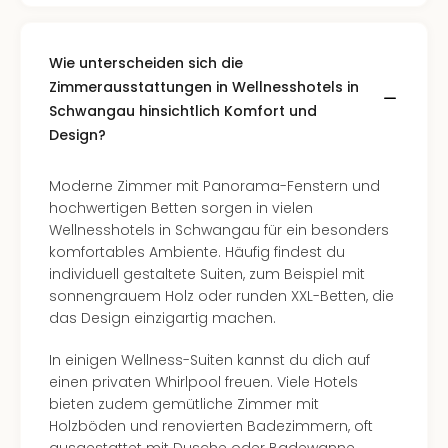
Of
Thro
Stud
Wie unterscheiden sich die
Tour
Zimmerausstattungen in Wellnesshotels in
Swar
Schwangau hinsichtlich Komfort und
Krist
Design?
Mini
Wun
Ham
Moderne Zimmer mit Panorama-Fenstern und
War
hochwertigen Betten sorgen in vielen
Bros.
Wellnesshotels in Schwangau für ein besonders
Stud
komfortables Ambiente. Häufig findest du
Tour
individuell gestaltete Suiten, zum Beispiel mit
Lon
sonnengrauem Holz oder runden XXL-Betten, die
–
das Design einzigartig machen.
The
Mak
In einigen Wellness-Suiten kannst du dich auf
of
einen privaten Whirlpool freuen. Viele Hotels
Harr
bieten zudem gemütliche Zimmer mit
Pott
Holzböden und renovierten Badezimmern, oft
An