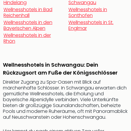
Hindelang
Schwangau
Rou
Das
Wellnesshotels in Bad
Wellnesshotels in
Reichenhall
Sonthofen
Musi
Köni
Wellnesshotels in den
Wellnesshotels in St.
Bayerischen Alpen
Englmar
der
Löw
Wellnesshotels in der
Rhön
Die
Eisk
Tarz
MJ
Wellnesshotels in Schwangau: Dein
–
Rückzugsort am Fuße der Königsschlösser
Das
Mich
Direkter Zugang zu Spa-Oasen mit Blick auf
Jac
märchenhafte Schlösser. In Schwangau erwarten dich
Musi
gemütliche Wellnesshotels, die Erholung und
Der
bayerische Alpenidylle verbinden. Viele Unterkünfte
bieten dir großzügige Saunalandschaften, beheizte
Teuf
Pools und moderne Ruheräume, oft mit Panoramablick
träg
auf Neuschwanstein oder Hohenschwangau.
Pra
Die