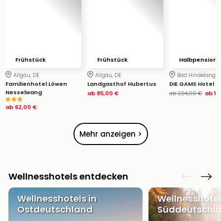
Ang
Wass
Trop
Isla
The
Erdi
Frühstück
Frühstück
Halbpension
Rula
Allgäu, DE
Allgäu, DE
Bad Hindelang, 
Bad
Familienhotel Löwen
Landgasthof Hubertus
DIE GAMS Hotel
Sch
Nesselwang
ab
85,00 €
ab
224,00 €
ab
18
aqu
ab
62,00 €
The
Sins
Mehr anzeigen >
alle
Ang
Zoo
&
Wellnesshotels entdecken
Safa
Erle
Wellnesshotels in
Wellnesshotel
Zoo
Ostdeutschland
Süddeutschl
Han