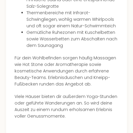
Mer
Salz-Solegrotte
Ben
Thermenbereiche mit Infrarot-
Mus
Schwingliegen, wohlig warmen Whirlpools
Stut
und oft sogar einem Natur-Schwimmteich
Pors
Gemütliche Ruhezonen mit Kuschelbetten
Mus
sowie Wasserbetten zum Abschalten nach
Auto
dem Saunagang
Wolf
BM
Für dein Wohlbefinden sorgen häufig Massagen
Mus
wie Hot Stone oder Aromatherapie sowie
in
kosmetische Anwendungen durch erfahrene
Mün
Beauty-Teams. Erlebnisduschen und Kneipp-
Barb
Fußbecken runden das Angebot ab.
Mus
Tec
Viele Häuser bieten dir außerdem Yoga-Stunden
Spey
oder geführte Wanderungen an. So wird deine
alle
Auszeit zu einem rundum erholsamen Erlebnis
Ang
voller Genussmomente.
Auss
Ga