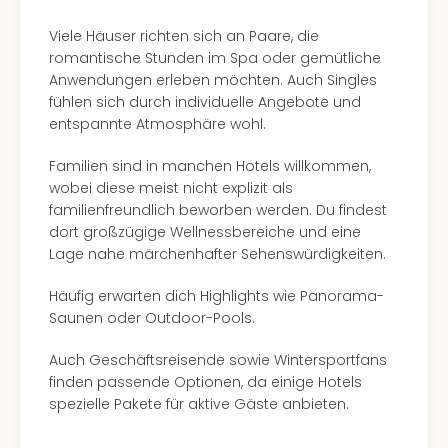
Ang
Viele Häuser richten sich an Paare, die
Kurz
romantische Stunden im Spa oder gemütliche
Kurz
Anwendungen erleben möchten. Auch Singles
Deu
fühlen sich durch individuelle Angebote und
Kurz
entspannte Atmosphäre wohl.
Ost
Kurz
Familien sind in manchen Hotels willkommen,
Nor
wobei diese meist nicht explizit als
Kurz
familienfreundlich beworben werden. Du findest
Baye
dort großzügige Wellnessbereiche und eine
Kurz
Lage nahe märchenhafter Sehenswürdigkeiten.
Harz
Kurz
Häufig erwarten dich Highlights wie Panorama-
Sch
Saunen oder Outdoor-Pools.
Kurz
Bod
Auch Geschäftsreisende sowie Wintersportfans
Kurz
finden passende Optionen, da einige Hotels
Allg
spezielle Pakete für aktive Gäste anbieten.
alle
Ang