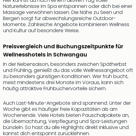
Hier kannst du nach einem aktiven Tag voller
Sch
Naturerlebnisse im Spa entspannen oder dich bei einer
und
Massage verwöhnen lassen. Die Nähe zu Seen und
das
Bergen sorgt für abwechslungsreiche Outdoor-
Biest
Momente. Zahlreiche Angebote kombinieren Wellness
Wie
und Kultur auf besondere Weise.
Mari
Ther
Preisvergleich und Buchungszeitpunkte für
Sta
Ente
Wellnesshotels in Schwangau
Das
In der Nebensaison, besonders zwischen Spätherbst
Pha
und Frühling, genießt du das volle Wellnessangebot oft
der
zu besonders günstigen Konditionen. Wer früh bucht,
Ope
meist mindestens drei Monate im Voraus, kann sich
Köln
häufig attraktive Frühbuchervorteile sichern.
Tan
der
Auch Last-Minute-Angebote sind spannend. Unter der
Vam
Woche gibt es häufiger freie Kapazitäten als am
alle
Wochenende. Viele Hotels bieten Pauschalpakete an,
Ang
die Übernachtung, Verpflegung und Spa-Leistungen
bündeln. So hast du alle Highlights direkt inklusive und
Sho
kannst dich entspannt zurücklehnen.
&