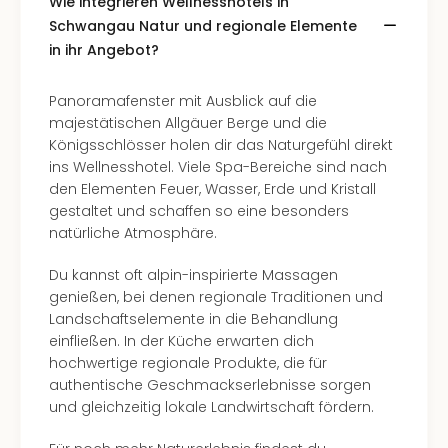
Wie integrieren Wellnesshotels in
Well
Schwangau Natur und regionale Elemente
Eur
in ihr Angebot?
Deu
Itali
Nied
Panoramafenster mit Ausblick auf die
Öste
majestätischen Allgäuer Berge und die
Pole
Königsschlösser holen dir das Naturgefühl direkt
Südt
ins Wellnesshotel. Viele Spa-Bereiche sind nach
Mar
den Elementen Feuer, Wasser, Erde und Kristall
Karl
gestaltet und schaffen so eine besonders
alle
natürliche Atmosphäre.
Ang
The
Du kannst oft alpin-inspirierte Massagen
The
genießen, bei denen regionale Traditionen und
Erdi
Landschaftselemente in die Behandlung
Trop
einfließen. In der Küche erwarten dich
Isla
hochwertige regionale Produkte, die für
The
authentische Geschmackserlebnisse sorgen
Bad
und gleichzeitig lokale Landwirtschaft fördern.
Wöri