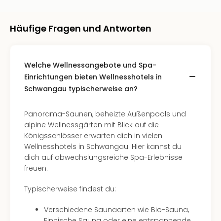
Fest
Stör
Fest
Häufige Fragen und Antworten
Mus
Fuld
Are
di
Welche Wellnessangebote und Spa-
Ver
Einrichtungen bieten Wellnesshotels in
alle
Schwangau typischerweise an?
Ang
Musi
Panorama-Saunen, beheizte Außenpools und
Musi
alpine Wellnessgärten mit Blick auf die
Ham
Königsschlösser erwarten dich in vielen
alle
Wellnesshotels in Schwangau. Hier kannst du
Ang
dich auf abwechslungsreiche Spa-Erlebnisse
Kultu
freuen.
&
Spor
Typischerweise findest du:
Mus
Tec
Verschiedene Saunaarten wie Bio-Sauna,
Sins
Finnische Sauna oder eine entspannende