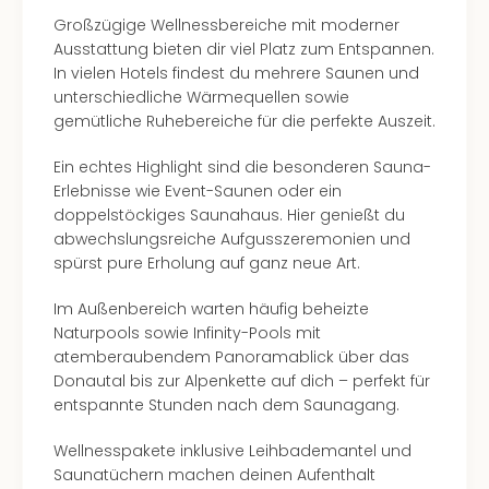
Ang
Großzügige Wellnessbereiche mit moderner
Spor
Ausstattung bieten dir viel Platz zum Entspannen.
Skiu
In vielen Hotels findest du mehrere Saunen und
in
unterschiedliche Wärmequellen sowie
Deu
gemütliche Ruhebereiche für die perfekte Auszeit.
Skiu
in
Ein echtes Highlight sind die besonderen Sauna-
Öste
Erlebnisse wie Event-Saunen oder ein
Form
doppelstöckiges Saunahaus. Hier genießt du
1
abwechslungsreiche Aufgusszeremonien und
Reis
spürst pure Erholung auf ganz neue Art.
Konz
Konz
Im Außenbereich warten häufig beheizte
Pitbu
Naturpools sowie Infinity-Pools mit
Karo
atemberaubendem Panoramablick über das
G
Donautal bis zur Alpenkette auf dich – perfekt für
Back
entspannte Stunden nach dem Saunagang.
Boy
Disn
Wellnesspakete inklusive Leihbademantel und
in
Saunatüchern machen deinen Aufenthalt