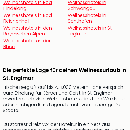
Wellnesshotels in Bad
Wellnesshotels in
Rou
Hindelang
Schwangau
Das
Wellnesshotels in Bad
Wellnesshotels in
Musi
Reichenhall
Sonthofen
Köni
Wellnesshotels in den
Wellnesshotels in St.
der
Bayerischen Alpen
Englmar
Löw
Wellnesshotels in der
Die
Rhön
Eisk
Tarz
MJ
–
Die perfekte Lage für deinen Wellnessurlaub in
Das
St. Englmar
Mich
Jac
Frische Bergluft auf bis zu 1.000 Metern Höhe verspricht
Musi
pure Erholung für Körper und Geist. In St. Englmar
Der
erwarten dich viele Wellnesshotels direkt am Waldrand
oder in ruhigen Randlagen, fernab vom Trubel großer
Teuf
Städte.
träg
Pra
Die
Du startest direkt vor der Hoteltür in ein Netz aus