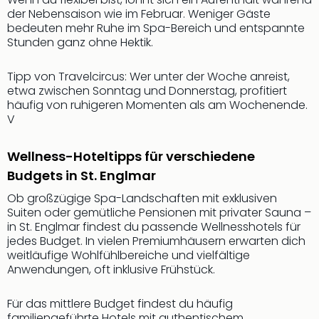
Thea
der Nebensaison wie im Februar. Weniger Gäste
ABB
bedeuten mehr Ruhe im Spa-Bereich und entspannte
Stunden ganz ohne Hektik.
Voy
in
Lon
Tipp von Travelcircus: Wer unter der Woche anreist,
Harr
etwa zwischen Sonntag und Donnerstag, profitiert
häufig von ruhigeren Momenten als am Wochenende.
Pott
V
Thea
Lon
GOP
Wellness-Hoteltipps für verschiedene
Vari
Budgets in St. Englmar
Thea
Ob großzügige Spa-Landschaften mit exklusiven
Frie
Suiten oder gemütliche Pensionen mit privater Sauna –
Pala
in St. Englmar findest du passende Wellnesshotels für
Berli
jedes Budget. In vielen Premiumhäusern erwarten dich
Fest
weitläufige Wohlfühlbereiche und vielfältige
Neu
Anwendungen, oft inklusive Frühstück.
Fest
Bad
Für das mittlere Budget findest du häufig
Bad
familiengeführte Hotels mit authentischem