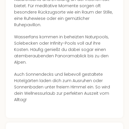
in
bietet. Für meditative Momente sorgen oft
Köln
besondere Rückzugsorte wie ein Raum der Stille,
Konz
eine Ruhewiese oder ein gemütlicher
in
Ruhepavillon.
Düss
Well
Wasserfans kommen in beheizten Naturpools,
Well
Solebecken oder Infinity-Pools voll auf ihre
Deu
Kosten. Häufig genießt du dabei sogar einen
Allg
atemberaubenden Panoramablick bis zu den
Baye
Alpen.
Wal
Auch Sonnendecks und liebevoll gestaltete
Baye
Hotelgärten laden dich zum Ausruhen oder
Bod
Sonnenbaden unter freiem Himmel ein. So wird
Harz
dein Wellnessurlaub zur perfekten Auszeit vom
Nor
Alltag!
NRW
Ost
Sch
alle
Ang