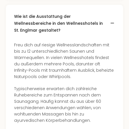
Of
Thro
Stud
Wie ist die Ausstattung der
Tour
Wellnessbereiche in den Wellnesshotels in
Swar
St. Englmar gestaltet?
Krist
Mini
Freu dich auf riesige Wellnesslandschaften mit
Wun
bis zu 12 unterschiedlichen Saunen und
Ham
Wärmequellen. In vielen Wellnesshotels findest
War
du außerdem mehrere Pools, darunter oft
Bros.
Infinity-Pools mit traumhaftem Ausblick, beheizte
Stud
Naturpools oder Whirlpools.
Tour
Lon
Typischerweise erwarten dich zahlreiche
–
Ruhebereiche zum Entspannen nach dem
The
Saunagang. Häufig kannst du aus über 60
Mak
verschiedenen Anwendungen wählen, von
of
wohltuenden Massagen bis hin zu
Harr
ayurvedischen Körperbehandlungen.
Pott
An