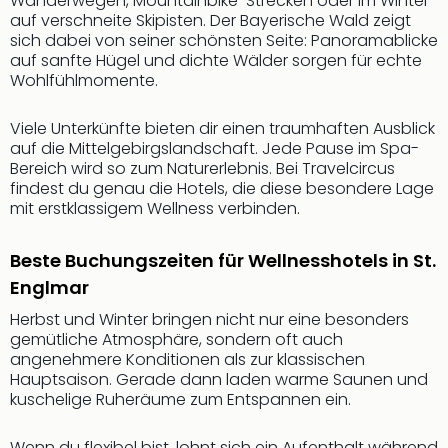
Wanderwegen, Mountainbike-Strecken oder im Winter
Sch
auf verschneite Skipisten. Der Bayerische Wald zeigt
und
sich dabei von seiner schönsten Seite: Panoramablicke
das
auf sanfte Hügel und dichte Wälder sorgen für echte
Biest
Wohlfühlmomente.
Wie
Mari
Viele Unterkünfte bieten dir einen traumhaften Ausblick
Ther
auf die Mittelgebirgslandschaft. Jede Pause im Spa-
Sta
Bereich wird so zum Naturerlebnis. Bei Travelcircus
Ente
findest du genau die Hotels, die diese besondere Lage
Das
mit erstklassigem Wellness verbinden.
Pha
der
Beste Buchungszeiten für Wellnesshotels in St.
Ope
Englmar
Köln
Tan
Herbst und Winter bringen nicht nur eine besonders
der
gemütliche Atmosphäre, sondern oft auch
Vam
angenehmere Konditionen als zur klassischen
alle
Hauptsaison. Gerade dann laden warme Saunen und
Ang
kuschelige Ruheräume zum Entspannen ein.
Sho
&
Wenn du flexibel bist, lohnt sich ein Aufenthalt während