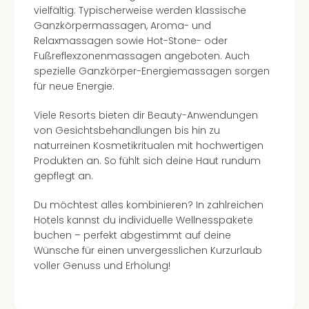
Mer
vielfältig: Typischerweise werden klassische
Ben
Ganzkörpermassagen, Aroma- und
Mus
Relaxmassagen sowie Hot-Stone- oder
Stut
Fußreflexzonenmassagen angeboten. Auch
Pors
spezielle Ganzkörper-Energiemassagen sorgen
Mus
für neue Energie.
Auto
Wolf
Viele Resorts bieten dir Beauty-Anwendungen
BM
von Gesichtsbehandlungen bis hin zu
Mus
naturreinen Kosmetikritualen mit hochwertigen
in
Produkten an. So fühlt sich deine Haut rundum
Mün
gepflegt an.
Barb
Du möchtest alles kombinieren? In zahlreichen
Mus
Hotels kannst du individuelle Wellnesspakete
Tec
buchen – perfekt abgestimmt auf deine
Spey
Wünsche für einen unvergesslichen Kurzurlaub
alle
voller Genuss und Erholung!
Ang
Auss
Ga