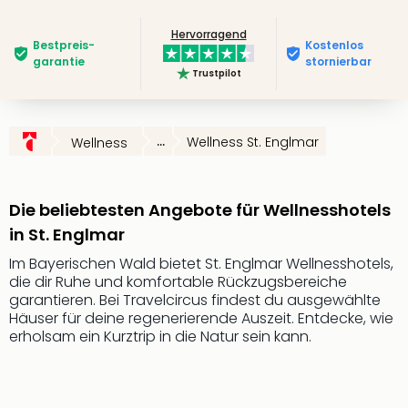
Slag
Hervorragend
Eftel
Bestpreis­
Kostenlos
LEG
garantie
stornierbar
Trustpilot
Deu
Parc
Astér
Rast
...
Wellness St. Englmar
Wellness
Lan
Baye
Park
Die beliebtesten Angebote für Wellnesshotels
Plop
in St. Englmar
Deu
(eh
Im Bayerischen Wald bietet St. Englmar Wellnesshotels,
Holi
die dir Ruhe und komfortable Rückzugsbereiche
Park
garantieren. Bei Travelcircus findest du ausgewählte
Häuser für deine regenerierende Auszeit. Entdecke, wie
Tivol
erholsam ein Kurztrip in die Natur sein kann.
Kop
Futu
Bela
alle