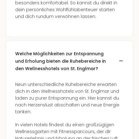
Con
besonders komfortabel. So kannst du direkt in
Schl
dein persönliches Wohlfühlabenteuer starten
Sch
und dich rundum verwöhnen lassen.
Konz
alle
Ang
Fest
Glüc
Welche Möglichkeiten zur Entspannung
Insel
und Erholung bieten die Ruhebereiche in
Mer
den Wellnesshotels von St. Englmar?
Lun
Black
Festi
Neun unterschiedliche Ruhebereiche erwarten
Nibiri
dich in den Wellnesshotels von St. Englmar und
Festi
laden zu purer Entspannung ein. Hier kannst du
Ikar
nach Herzenslust abschalten und neue Energie
Festi
tanken.
alle
Ang
In vielen Hotels findest du einen großzügigen
Loca
Wellnessgarten mit Fitnessparcours, der dir
Konz
Naturerlebnis und Erholung an der frischen Luft