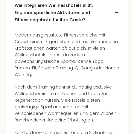
Well
Wie integrieren Wellnesshotels in St.
Eur
Englmar sportliche Aktivitäten und
Deu
Fitnessangebote für ihre Gäste?
Itali
Nied
Modern ausgestattete Fitnessbereiche mit
Öste
Crosstrainern, Ergometern und multifunktionalen
Pole
Kraftstationen warten oft auf dich. In vielen
Südt
Wellnesshotels findest du zudem
Mar
abwechslungsreiche Sportkurse wie Yoga,
Karl
Rücken-Fit, Faszien-Training, Qi Gong oder Nordic
alle
Walking.
Ang
The
Nach dem Training kannst du häufig exklusive
The
Wellnessbereiche mit Saunen und Pools zur
Erdi
Regeneration nutzen. Viele Hotels bieten
Trop
großzügige Spa-Landschaften mit
Isla
verschiedenen Wärmequellen und gemütlichen
The
Ruhebereichen für deine Erholung an.
Bad
Wöri
Für Outdoor-Fans gibt es rund um St. Englmar