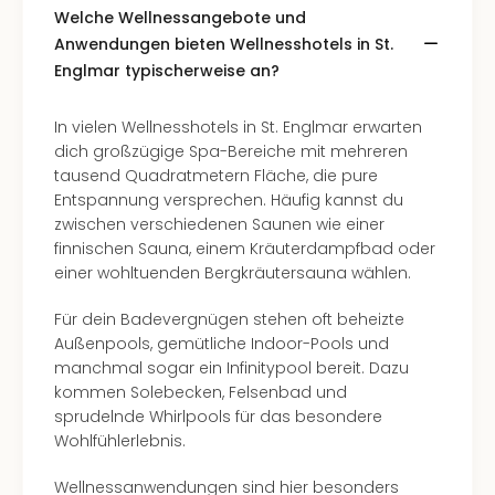
Fest
Welche Wellnessangebote und
Stör
Anwendungen bieten Wellnesshotels in St.
Fest
Englmar typischerweise an?
Mus
Fuld
Are
In vielen Wellnesshotels in St. Englmar erwarten
di
dich großzügige Spa-Bereiche mit mehreren
Ver
tausend Quadratmetern Fläche, die pure
alle
Entspannung versprechen. Häufig kannst du
Ang
zwischen verschiedenen Saunen wie einer
Musi
finnischen Sauna, einem Kräuterdampfbad oder
Musi
einer wohltuenden Bergkräutersauna wählen.
Ham
alle
Für dein Badevergnügen stehen oft beheizte
Ang
Außenpools, gemütliche Indoor-Pools und
Kultu
manchmal sogar ein Infinitypool bereit. Dazu
&
kommen Solebecken, Felsenbad und
Spor
sprudelnde Whirlpools für das besondere
Mus
Wohlfühlerlebnis.
Tec
Sins
Wellnessanwendungen sind hier besonders