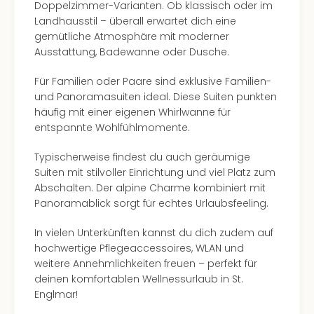
Doppelzimmer-Varianten. Ob klassisch oder im
Ang
Landhausstil – überall erwartet dich eine
Kurz
gemütliche Atmosphäre mit moderner
Kurz
Ausstattung, Badewanne oder Dusche.
Deu
Kurz
Für Familien oder Paare sind exklusive Familien-
Ost
und Panoramasuiten ideal. Diese Suiten punkten
Kurz
häufig mit einer eigenen Whirlwanne für
Nor
entspannte Wohlfühlmomente.
Kurz
Baye
Typischerweise findest du auch geräumige
Kurz
Suiten mit stilvoller Einrichtung und viel Platz zum
Harz
Abschalten. Der alpine Charme kombiniert mit
Kurz
Panoramablick sorgt für echtes Urlaubsfeeling.
Sch
Kurz
In vielen Unterkünften kannst du dich zudem auf
Bod
hochwertige Pflegeaccessoires, WLAN und
Kurz
weitere Annehmlichkeiten freuen – perfekt für
Allg
deinen komfortablen Wellnessurlaub in St.
alle
Englmar!
Ang