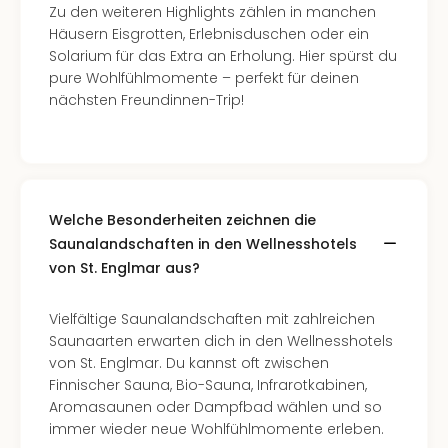
Zu den weiteren Highlights zählen in manchen
Even
Häusern Eisgrotten, Erlebnisduschen oder ein
at
Solarium für das Extra an Erholung. Hier spürst du
War
pure Wohlfühlmomente – perfekt für deinen
Bros.
nächsten Freundinnen-Trip!
Stud
Tour
Lon
–
The
Mak
Welche Besonderheiten zeichnen die
of
Saunalandschaften in den Wellnesshotels
Harr
von St. Englmar aus?
Pott
Form
Vielfältige Saunalandschaften mit zahlreichen
1
Saunaarten erwarten dich in den Wellnesshotels
Die
von St. Englmar. Du kannst oft zwischen
Auss
Finnischer Sauna, Bio-Sauna, Infrarotkabinen,
Imme
Aromasaunen oder Dampfbad wählen und so
Auss
immer wieder neue Wohlfühlmomente erleben.
alle