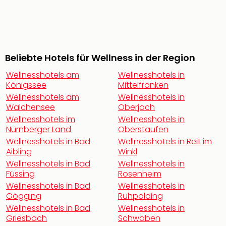
noc
meh
Frei
Frei
Eur
Beliebte Hotels für Wellness in der Region
Frei
Wellnesshotels am
Wellnesshotels in
Deu
Königssee
Mittelfranken
Frei
Wellnesshotels am
Wellnesshotels in
Nied
Walchensee
Oberjoch
Frei
Wellnesshotels im
Wellnesshotels in
Öste
Nürnberger Land
Oberstaufen
Frei
Wellnesshotels in Bad
Wellnesshotels in Reit im
Fran
Aibling
Winkl
Musi
Wellnesshotels in Bad
Wellnesshotels in
&
Füssing
Rosenheim
Sho
Wellnesshotels in Bad
Wellnesshotels in
Musi
Gögging
Ruhpolding
Starl
Wellnesshotels in Bad
Wellnesshotels in
Expr
Griesbach
Schwaben
Moul