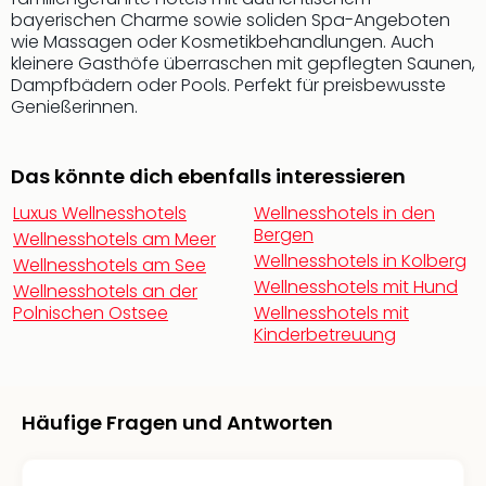
Qua
bayerischen Charme sowie soliden Spa-Angeboten
Com
wie Massagen oder Kosmetikbehandlungen. Auch
Club
kleinere Gasthöfe überraschen mit gepflegten Saunen,
Pret
Dampfbädern oder Pools. Perfekt für preisbewusste
Wo
Genießerinnen.
alle
Ang
Das könnte dich ebenfalls interessieren
TV
Sho
Luxus Wellnesshotels
Wellnesshotels in den
ZDF
Bergen
Wellnesshotels am Meer
Fern
Wellnesshotels in Kolberg
Wellnesshotels am See
in
Wellnesshotels mit Hund
Wellnesshotels an der
Main
Polnischen Ostsee
Wellnesshotels mit
Stef
Kinderbetreuung
Raa
Sho
alle
Ang
Häufige Fragen und Antworten
Fest
Dom