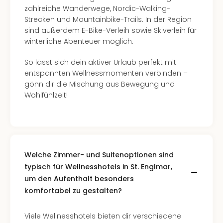
The
zahlreiche Wanderwege, Nordic-Walking-
Sins
Strecken und Mountainbike-Trails. In der Region
Bad
sind außerdem E-Bike-Verleih sowie Skiverleih für
Sch
winterliche Abenteuer möglich.
Tau
The
So lässt sich dein aktiver Urlaub perfekt mit
The
entspannten Wellnessmomenten verbinden –
Eusk
gönn dir die Mischung aus Bewegung und
Caro
Wohlfühlzeit!
The
Aqu
Prag
Bali
The
The
Welche Zimmer- und Suitenoptionen sind
Bad
typisch für Wellnesshotels in St. Englmar,
Wöri
um den Aufenthalt besonders
Rula
komfortabel zu gestalten?
Eur
Karl
Viele Wellnesshotels bieten dir verschiedene
alle