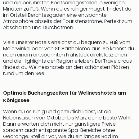
Sch
und die berühmten Bootsanlegestellen in wenigen
und
Minuten zu Fuß. Wenn du es ruhiger magst, findest du
das
im Ortsteil Berchtesgaden eine entspannte
Biest
Atmosphäre abseits der Touristenströme. Perfekt zum
Abschalten und Durchatmen.
Wie
Mari
Ther
Viele unserer Hotels erreichst du bequem zu Fuß vom
Sta
Malerwinkel oder von St. Bartholomä aus. So kannst du
nach einem entspannten Frühstück direkt losziehen
Ente
und die Highlights der Region erleben. Bei Travelcircus
Das
findest du Wellnesshotels an den schönsten Plätzen
Pha
rund um den See.
der
Ope
Köln
Optimale Buchungszeiten für Wellnesshotels am
Tan
Königssee
der
Vam
Wenn du es ruhig und gemütlich liebst, ist die
alle
Nebensaison von Oktober bis März deine beste Wahl.
Ang
Dann erwarten dich nicht nur günstigere Preise,
sondern auch entspannte Spa-Bereiche ohne
Sho
Gedränge. Stell dir vor, wie du ein langes Bad im
&