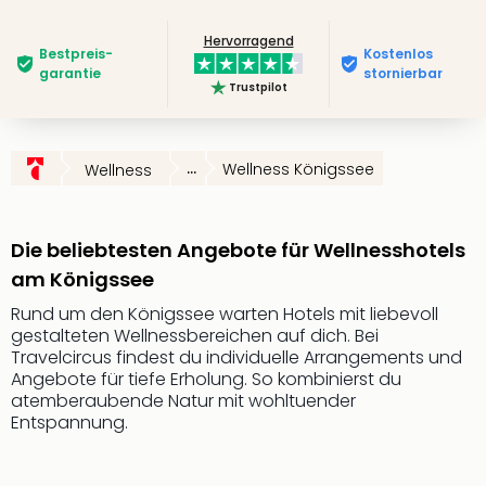
Slag
Hervorragend
Eftel
Bestpreis­
Kostenlos
LEG
garantie
stornierbar
Trustpilot
Deu
Parc
Astér
Rast
...
Wellness Königssee
Wellness
Lan
Baye
Park
Die beliebtesten Angebote für Wellnesshotels
Plop
am Königssee
Deu
(eh
Rund um den Königssee warten Hotels mit liebevoll
Holi
gestalteten Wellnessbereichen auf dich. Bei
Park
Travelcircus findest du individuelle Arrangements und
Angebote für tiefe Erholung. So kombinierst du
Tivol
atemberaubende Natur mit wohltuender
Kop
Entspannung.
Futu
Bela
alle