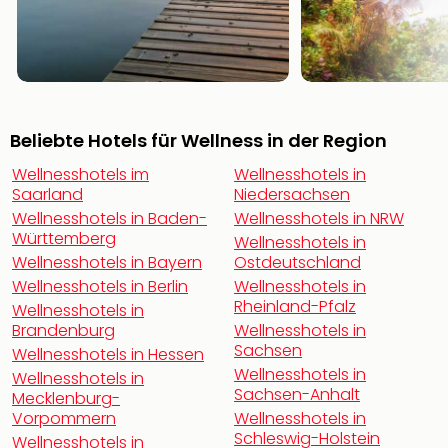
noc
meh
Frei
Frei
Eur
Frei
Beliebte Hotels für Wellness in der Region
Deu
Frei
Wellnesshotels im
Wellnesshotels in
Nied
Saarland
Niedersachsen
Frei
Wellnesshotels in Baden-
Wellnesshotels in NRW
Öste
Württemberg
Wellnesshotels in
Frei
Wellnesshotels in Bayern
Ostdeutschland
Fran
Wellnesshotels in Berlin
Wellnesshotels in
Musi
Rheinland-Pfalz
Wellnesshotels in
&
Brandenburg
Wellnesshotels in
Sho
Sachsen
Wellnesshotels in Hessen
Musi
Wellnesshotels in
Wellnesshotels in
Starl
Sachsen-Anhalt
Mecklenburg-
Expr
Vorpommern
Wellnesshotels in
Moul
Schleswig-Holstein
Wellnesshotels in