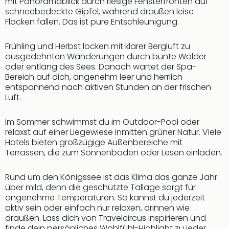
mit Panoramablick durch riesige Fensterfronten auf
Qua
schneebedeckte Gipfel, während draußen leise
Com
Flocken fallen. Das ist pure Entschleunigung.
Club
Pret
Frühling und Herbst locken mit klarer Bergluft zu
Wo
ausgedehnten Wanderungen durch bunte Wälder
alle
oder entlang des Sees. Danach wartet der Spa-
Ang
Bereich auf dich, angenehm leer und herrlich
TV
entspannend nach aktiven Stunden an der frischen
Sho
Luft.
ZDF
Fern
Im Sommer schwimmst du im Outdoor-Pool oder
in
relaxst auf einer Liegewiese inmitten grüner Natur. Viele
Main
Hotels bieten großzügige Außenbereiche mit
Stef
Terrassen, die zum Sonnenbaden oder Lesen einladen.
Raa
Sho
Rund um den Königssee ist das Klima das ganze Jahr
alle
über mild, denn die geschützte Tallage sorgt für
Ang
angenehme Temperaturen. So kannst du jederzeit
Fest
aktiv sein oder einfach nur relaxen, drinnen wie
Dom
draußen. Lass dich von Travelcircus inspirieren und
finde dein persönliches Wohlfühl-Highlight zu jeder