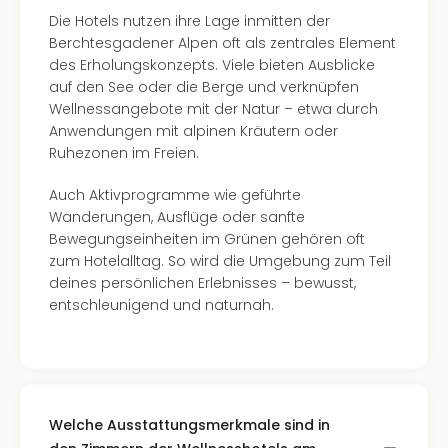
Of
Die Hotels nutzen ihre Lage inmitten der
Thro
Berchtesgadener Alpen oft als zentrales Element
Stud
des Erholungskonzepts. Viele bieten Ausblicke
Tour
auf den See oder die Berge und verknüpfen
Swar
Wellnessangebote mit der Natur – etwa durch
Krist
Anwendungen mit alpinen Kräutern oder
Mini
Ruhezonen im Freien.
Wun
Ham
Auch Aktivprogramme wie geführte
War
Wanderungen, Ausflüge oder sanfte
Bros.
Bewegungseinheiten im Grünen gehören oft
Stud
zum Hotelalltag. So wird die Umgebung zum Teil
Tour
deines persönlichen Erlebnisses – bewusst,
Lon
entschleunigend und naturnah.
–
The
Mak
of
Harr
Pott
Welche Ausstattungsmerkmale sind in
An