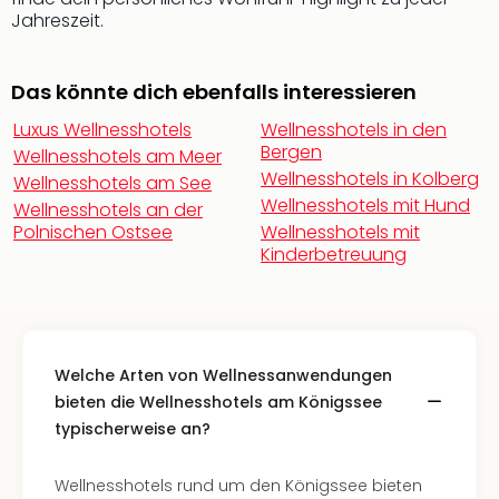
Fest
Jahreszeit.
Stör
Fest
Mus
Das könnte dich ebenfalls interessieren
Fuld
Are
Luxus Wellnesshotels
Wellnesshotels in den
di
Bergen
Wellnesshotels am Meer
Ver
Wellnesshotels in Kolberg
Wellnesshotels am See
alle
Wellnesshotels mit Hund
Wellnesshotels an der
Ang
Polnischen Ostsee
Wellnesshotels mit
Musi
Kinderbetreuung
Musi
Ham
alle
Ang
Kultu
Welche Arten von Wellnessanwendungen
&
bieten die Wellnesshotels am Königssee
Spor
typischerweise an?
Mus
Tec
Wellnesshotels rund um den Königssee bieten
Sins