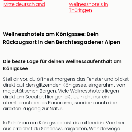
Rou
Mitteldeutschland
Wellnesshotels in
Das
Thüringen
Musi
Köni
der
Wellnesshotels am Königssee: Dein
Löw
Rückzugsort in den Berchtesgadener Alpen
Die
Eisk
Tarz
MJ
Die beste Lage für deinen Wellnessaufenthalt am
–
Königssee
Das
Stell dir vor, du öffnest morgens das Fenster und blickst
Mich
direkt auf den glitzernden Königssee, eingerahmt von
Jac
majestätischen Bergen. Viele Wellnesshotels liegen
Musi
direkt am Seeufer. Hier genießt du nicht nur ein
Der
atemberaubendes Panorama, sondern auch den
Teuf
direkten Zugang zur Natur.
träg
Pra
In Schönau am Königssee bist du mittendrin. Von hier
Die
aus erreichst du Sehenswürdigkeiten, Wanderwege