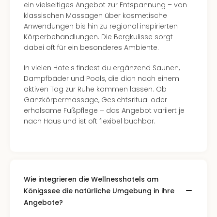
ein vielseitiges Angebot zur Entspannung – von
Mer
klassischen Massagen über kosmetische
Ben
Anwendungen bis hin zu regional inspirierten
Mus
Körperbehandlungen. Die Bergkulisse sorgt
Stut
dabei oft für ein besonderes Ambiente.
Pors
Mus
In vielen Hotels findest du ergänzend Saunen,
Auto
Dampfbäder und Pools, die dich nach einem
Wolf
aktiven Tag zur Ruhe kommen lassen. Ob
BM
Ganzkörpermassage, Gesichtsritual oder
Mus
erholsame Fußpflege – das Angebot variiert je
in
nach Haus und ist oft flexibel buchbar.
Mün
Barb
Mus
Tec
Spey
alle
Wie integrieren die Wellnesshotels am
Ang
Königssee die natürliche Umgebung in ihre
Auss
Angebote?
Ga