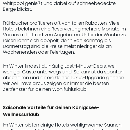
Whirlpool genießt und dabei auf schneebedeckte
Thea
Berge blickst.
ABB
Voy
Frühbucher profitieren oft von tollen Rabatten. Viele
in
Hotels belohnen eine Reservierung mehrere Monate im
Lon
Voraus mit attraktiven Angeboten. Unter der Woche zu
Harr
reisen lohnt sich doppelt, denn von Sonntag bis
Pott
Donnerstag sind die Preise meist niedriger als an
Thea
Wochenenden oder Feiertagen.
Lon
GOP
Im Winter findest du häufig Last-Minute-Deals, weil
Vari
weniger Gäste unterwegs sind. So kannst du spontan
Thea
abschalten und dir ein kleines Luxus-Upgrade gönnen.
Frie
Wir bei Travelcircus zeigen dir immer die besten
Pala
Zeitfenster für deinen Wohlfühlurlaub.
Berli
Fest
Neu
Saisonale Vorteile für deinen Königssee-
Fest
Wellnessurlaub
Bad
Im Winter bieten einige Hotels wohlig-warme Saunen
Bad