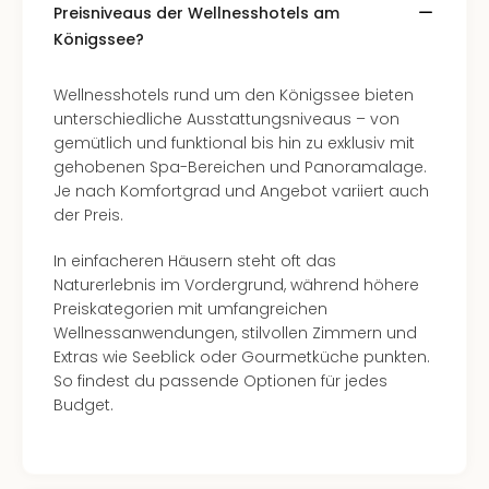
Ang
Preisniveaus der Wellnesshotels am
Spor
Königssee?
Skiu
in
Wellnesshotels rund um den Königssee bieten
Deu
unterschiedliche Ausstattungsniveaus – von
Skiu
gemütlich und funktional bis hin zu exklusiv mit
in
gehobenen Spa-Bereichen und Panoramalage.
Öste
Je nach Komfortgrad und Angebot variiert auch
Form
der Preis.
1
Reis
In einfacheren Häusern steht oft das
Konz
Naturerlebnis im Vordergrund, während höhere
Konz
Preiskategorien mit umfangreichen
Pitbu
Wellnessanwendungen, stilvollen Zimmern und
Karo
Extras wie Seeblick oder Gourmetküche punkten.
G
So findest du passende Optionen für jedes
Back
Budget.
Boy
Disn
in