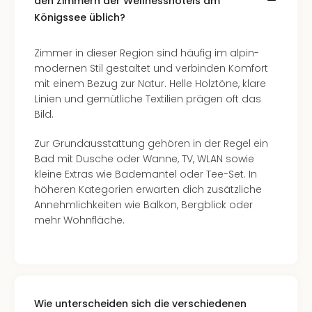
den Zimmern der Wellnesshotels am
Even
Königssee üblich?
at
War
Zimmer in dieser Region sind häufig im alpin-
Bros.
modernen Stil gestaltet und verbinden Komfort
Stud
mit einem Bezug zur Natur. Helle Holztöne, klare
Tour
Linien und gemütliche Textilien prägen oft das
Lon
Bild.
–
The
Zur Grundausstattung gehören in der Regel ein
Mak
Bad mit Dusche oder Wanne, TV, WLAN sowie
of
kleine Extras wie Bademantel oder Tee-Set. In
Harr
höheren Kategorien erwarten dich zusätzliche
Pott
Annehmlichkeiten wie Balkon, Bergblick oder
Form
mehr Wohnfläche.
1
Die
Auss
Imme
Auss
Wie unterscheiden sich die verschiedenen
alle