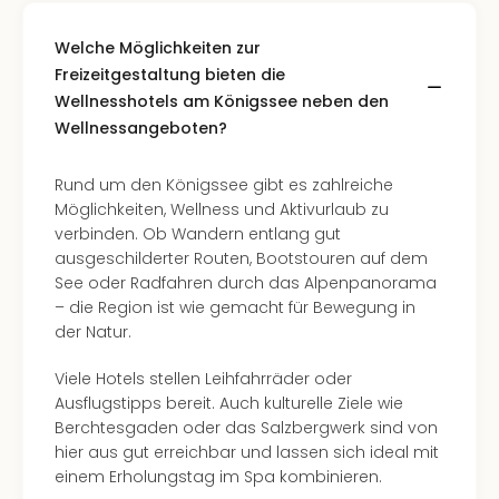
Con
Schl
Welche Möglichkeiten zur
Sch
Freizeitgestaltung bieten die
Konz
alle
Wellnesshotels am Königssee neben den
Ang
Wellnessangeboten?
Fest
Glüc
Rund um den Königssee gibt es zahlreiche
Insel
Möglichkeiten, Wellness und Aktivurlaub zu
Mer
verbinden. Ob Wandern entlang gut
Lun
ausgeschilderter Routen, Bootstouren auf dem
Black
See oder Radfahren durch das Alpenpanorama
Festi
– die Region ist wie gemacht für Bewegung in
Nibiri
der Natur.
Festi
Ikar
Viele Hotels stellen Leihfahrräder oder
Festi
Ausflugstipps bereit. Auch kulturelle Ziele wie
alle
Berchtesgaden oder das Salzbergwerk sind von
Ang
hier aus gut erreichbar und lassen sich ideal mit
Loca
einem Erholungstag im Spa kombinieren.
Konz