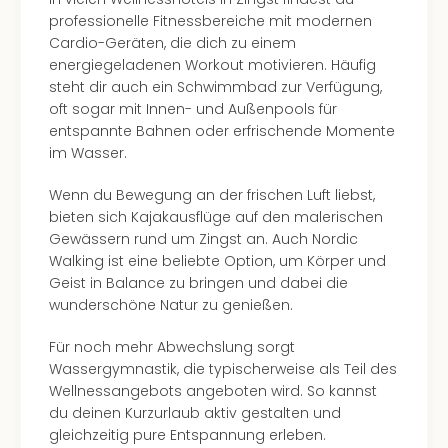
in
professionelle Fitnessbereiche mit modernen
Köln
Cardio-Geräten, die dich zu einem
Konz
energiegeladenen Workout motivieren. Häufig
in
steht dir auch ein Schwimmbad zur Verfügung,
Düss
oft sogar mit Innen- und Außenpools für
Well
entspannte Bahnen oder erfrischende Momente
Well
im Wasser.
Deu
Allg
Wenn du Bewegung an der frischen Luft liebst,
Baye
bieten sich Kajakausflüge auf den malerischen
Wal
Gewässern rund um Zingst an. Auch Nordic
Baye
Walking ist eine beliebte Option, um Körper und
Bod
Geist in Balance zu bringen und dabei die
Harz
wunderschöne Natur zu genießen.
Nor
NRW
Für noch mehr Abwechslung sorgt
Ost
Wassergymnastik, die typischerweise als Teil des
Sch
Wellnessangebots angeboten wird. So kannst
alle
du deinen Kurzurlaub aktiv gestalten und
Ang
gleichzeitig pure Entspannung erleben.