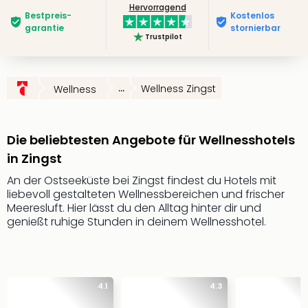
Hervorragend
Slag
Bestpreis­
Kostenlos
Eftel
garantie
stornierbar
Trustpilot
LEG
Deu
Parc
Astér
...
Wellness Zingst
Wellness
Rast
Lan
Baye
Die beliebtesten Angebote für Wellnesshotels
Park
in Zingst
Plop
Deu
An der Ostseeküste bei Zingst findest du Hotels mit
liebevoll gestalteten Wellnessbereichen und frischer
(eh
Meeresluft. Hier lässt du den Alltag hinter dir und
Holi
genießt ruhige Stunden in deinem Wellnesshotel.
Park
Tivol
Kop
Futu
Bela
4.1
4.3
alle