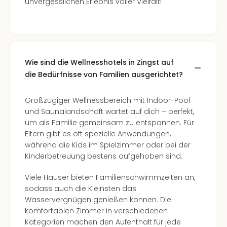
unvergesslichen Erlebnis voller Vielfalt!
Ang
Spor
Skiu
in
Deu
Skiu
Wie sind die Wellnesshotels in Zingst auf
in
die Bedürfnisse von Familien ausgerichtet?
Öste
Form
Großzügiger Wellnessbereich mit Indoor-Pool
1
und Saunalandschaft wartet auf dich – perfekt,
Reis
um als Familie gemeinsam zu entspannen. Für
Konz
Eltern gibt es oft spezielle Anwendungen,
Konz
während die Kids im Spielzimmer oder bei der
Pitbu
Kinderbetreuung bestens aufgehoben sind.
Karo
G
Viele Häuser bieten Familienschwimmzeiten an,
Back
sodass auch die Kleinsten das
Boy
Wasservergnügen genießen können. Die
Disn
komfortablen Zimmer in verschiedenen
in
Kategorien machen den Aufenthalt für jede