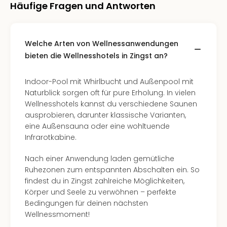
Fest
Häufige Fragen und Antworten
Stör
Fest
Mus
Welche Arten von Wellnessanwendungen
Fuld
Are
bieten die Wellnesshotels in Zingst an?
di
Ver
Indoor-Pool mit Whirlbucht und Außenpool mit
alle
Naturblick sorgen oft für pure Erholung. In vielen
Ang
Wellnesshotels kannst du verschiedene Saunen
Musi
ausprobieren, darunter klassische Varianten,
Musi
eine Außensauna oder eine wohltuende
Ham
Infrarotkabine.
alle
Ang
Nach einer Anwendung laden gemütliche
Kultu
Ruhezonen zum entspannten Abschalten ein. So
&
findest du in Zingst zahlreiche Möglichkeiten,
Spor
Körper und Seele zu verwöhnen – perfekte
Mus
Bedingungen für deinen nächsten
Tec
Wellnessmoment!
Sins