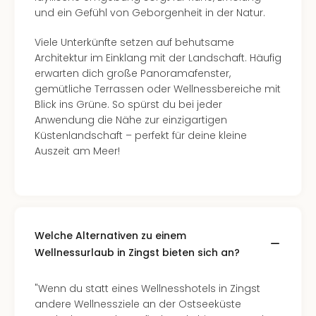
The
und ein Gefühl von Geborgenheit in der Natur.
Sins
Bad
Viele Unterkünfte setzen auf behutsame
Sch
Architektur im Einklang mit der Landschaft. Häufig
Tau
erwarten dich große Panoramafenster,
The
gemütliche Terrassen oder Wellnessbereiche mit
The
Blick ins Grüne. So spürst du bei jeder
Eusk
Anwendung die Nähe zur einzigartigen
Caro
Küstenlandschaft – perfekt für deine kleine
The
Auszeit am Meer!
Aqu
Prag
Bali
The
The
Bad
Welche Alternativen zu einem
Wöri
Wellnessurlaub in Zingst bieten sich an?
Rula
Eur
"Wenn du statt eines Wellnesshotels in Zingst
Karl
andere Wellnessziele an der Ostseeküste
alle