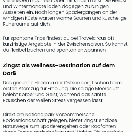
viel erleben möchtest oder mit Kindern reist. Die Herbst-
Thea
und Wintermonate laden dagegen zu ruhigen
ABB
Auszeiten ein. Nach langen Spaziergängen an der
Voy
windigen Küste warten warme Saunen und kuschelige
Ruheräume auf dich.
in
Lon
Harr
Für spontane Trips findest du bei Travelcircus oft
Pott
kurzfristige Angebote in der Zwischensaison. So kannst
du flexibel buchen und spontan entspannen.
Thea
Lon
GOP
Zingst als Wellness-Destination auf dem
Vari
Darß
Thea
Frie
Das gesunde Heilklima der Ostsee sorgt schon beim
ersten Atemzug für Erholung. Die salzige Meeresluft
Pala
belebt Körper und Geist, während das sanfte
Berli
Rauschen der Wellen Stress vergessen lässt.
Fest
Neu
Direkt am Nationalpark Vorpommersche
Fest
Boddenlandschaft gelegen, bietet Zingst endlose
Bad
Naturwege zum Spazierengehen oder Radfahren
Bad