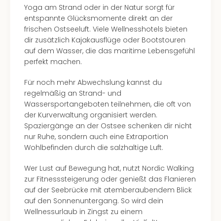
Yoga am Strand oder in der Natur sorgt für
Even
entspannte Glücksmomente direkt an der
at
frischen Ostseeluft. Viele Wellnesshotels bieten
War
dir zusätzlich Kajakausflüge oder Bootstouren
Bros.
auf dem Wasser, die das maritime Lebensgefühl
Stud
perfekt machen.
Tour
Lon
Für noch mehr Abwechslung kannst du
–
regelmäßig an Strand- und
The
Wassersportangeboten teilnehmen, die oft von
Mak
der Kurverwaltung organisiert werden.
of
Spaziergänge an der Ostsee schenken dir nicht
Harr
nur Ruhe, sondern auch eine Extraportion
Pott
Wohlbefinden durch die salzhaltige Luft.
Form
1
Wer Lust auf Bewegung hat, nutzt Nordic Walking
Die
zur Fitnesssteigerung oder genießt das Flanieren
Auss
auf der Seebrücke mit atemberaubendem Blick
Imme
auf den Sonnenuntergang. So wird dein
Auss
Wellnessurlaub in Zingst zu einem
alle