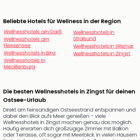
noc
meh
Frei
Beliebte Hotels für Wellness in der Region
Frei
Wellnesshotels am Darß
Wellnesshotels in
Eur
Stralsund
Wellnesshotels am
Frei
Fleesensee
Wellnesshotels in Wismar
Deu
Wellnesshotels in Binz
Wellnesshotels in Zingst
Frei
Wellnesshotels in
Nied
Mecklenburg
Frei
Öste
Frei
Fran
Die besten Wellnesshotels in Zingst für deinen
Musi
Ostsee-Urlaub
&
Sho
Direkt am feinsandigen Ostseestrand entspannen und
Musi
dabei den Blick aufs Meer genießen – viele
Wellnesshotels in Zingst machen genau das möglich.
Starl
Häufig erwarten dich großzügige Zimmer mit Balkon
Expr
oder Terrasse, oft sogar mit Meerblick. In vielen Häusern
Moul