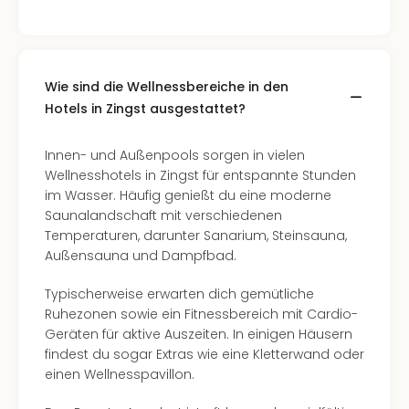
Mer
Ben
Mus
Stut
Wie sind die Wellnessbereiche in den
Pors
Hotels in Zingst ausgestattet?
Mus
Auto
Wolf
Innen- und Außenpools sorgen in vielen
BM
Wellnesshotels in Zingst für entspannte Stunden
Mus
im Wasser. Häufig genießt du eine moderne
in
Saunalandschaft mit verschiedenen
Mün
Temperaturen, darunter Sanarium, Steinsauna,
Barb
Außensauna und Dampfbad.
Mus
Tec
Typischerweise erwarten dich gemütliche
Spey
Ruhezonen sowie ein Fitnessbereich mit Cardio-
alle
Geräten für aktive Auszeiten. In einigen Häusern
Ang
findest du sogar Extras wie eine Kletterwand oder
Auss
einen Wellnesspavillon.
Ga