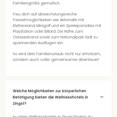
Con
Familiengröße gemütlich.
Schl
Sch
Freu dich auf abwechslungsreiche
Konz
Freizeitmöglichkeiten wie Aktivhalle mit
alle
Kletterwand, Minigolf und ein Spieleparadies mit
Ang
PlayStation oder Billard. Die Nähe zum
Fest
Ostseestrand sowie zum Nationalpark lädt zu
Glüc
spannenden Ausflügen ein.
Insel
Mer
So wird dein Familienurlaub nicht nur erholsam,
Lun
sondern auch voller gemeinsamer Abenteuer!
Black
Festi
Nibiri
Festi
Ikar
Welche Möglichkeiten zur körperlichen
Festi
Betätigung bieten die Wellnesshotels in
alle
Zingst?
Ang
Loca
Konz
In vielen Wellnesshotels in Zingst findest du