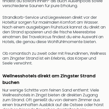
findest du sowohl Innen- als auch Außenpools sowie
Rou
verschiedene Saunen für pure Erholung.
Das
Musi
Strandkorb-Service und Liegewiesen direkt vor der
Köni
Hoteltür sorgen für maximalen Komfort am Wasser.
der
Nach einem ausgiebigen Frühstück kannst du direkt an
Löw
den Strand spazieren und die frische Meeresbrise
Die
einatmen. Bei Travelcircus findest du eine Auswahl an
Eisk
Hotels, die genau diese Wohlfühlmomente bieten.
Tarz
MJ
Ob romantisch zu zweit oder mit Freundinnen, Wellness
–
am Zingster Strand ist ein Erlebnis, das Körper und
Das
Seele verwöhnt.
Mich
Jac
Wellnesshotels direkt am Zingster Strand
Musi
buchen
Der
Teuf
Nur wenige Schritte vom feinen Sand entfernt: Viele
träg
Wellnesshotels in Zingst bieten dir direkten Zugang
Pra
zum Strand. Oft genießt du von deinem Zimmer aus
Die
einen traumhaften Ausblick auf die Ostsee oder hörst