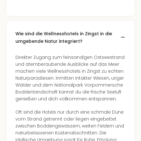
Well
Eur
Deu
Itali
Nied
Wie sind die Wellnesshotels in Zingst in die
Öste
umgebende Natur integriert?
Pole
Südt
Direkter Zugang zum feinsandigen Ostseestrand
Mar
und atemberaubende Ausblicke auf das Meer
Karl
machen viele Wellnesshotels in Zingst zu echten
alle
Naturparadiesen. Inmitten intakter Wiesen, uriger
Ang
Wälder und dem Nationalpark Vorpommersche
The
Boddenlandschaft kannst du die frische Seeluft
The
genießen und dich vollkommen entspannen.
Erdi
Trop
Oft sind die Hotels nur durch eine schmale Düne
Isla
vom Strand getrennt oder liegen eingebettet
The
zwischen Boddengewässern, weiten Feldern und
Bad
naturbelassenen Küstenabschnitten. Die
Wöri
idyllische Umgebung sorgt für Ruhe, Erholung