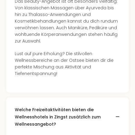
Das Beauty-Angebot ist oft besonders vielfältig:
Of
Von klassischen Massagen über Ayurveda bis
Thro
hin zu Thalasso-Anwendungen und
Stud
Kosmetikbehandlungen kannst du dich rundum
Tour
verwöhnen lassen. Auch Maniküre, Pediküre und
Swar
wohltuende Körperanwendungen stehen häufig
Krist
zur Auswahl.
Mini
Wun
Lust auf pure Erholung? Die stilvollen
Ham
Wellnessbereiche an der Ostsee bieten dir die
War
perfekte Mischung aus Aktivität und
Bros.
Tiefenentspannung!
Stud
Tour
Lon
–
The
Mak
Welche Freizeitaktivitäten bieten die
of
Wellnesshotels in Zingst zusätzlich zum
Harr
Wellnessangebot?
Pott
An