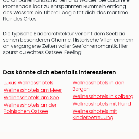
durch Dünenlandschaften und Wälder. Die autofreie
Qua
Promenade lädt zu entspannten Bummeln entlang
Com
des Wassers ein. Überall begleitet dich das maritime
Club
Flair des Ortes.
Pret
Wo
Die typische Bäderarchitektur verleiht dem Seebad
alle
seinen besonderen Charme. Historische Villen erinnern
Ang
an vergangene Zeiten voller Seefahrerromantik. Hier
TV
spürst du echtes Ostsee-Feeling!
Sho
ZDF
Fern
Das könnte dich ebenfalls interessieren
in
Luxus Wellnesshotels
Wellnesshotels in den
Main
Bergen
Wellnesshotels am Meer
Stef
Wellnesshotels in Kolberg
Wellnesshotels am See
Raa
Wellnesshotels mit Hund
Sho
Wellnesshotels an der
Polnischen Ostsee
Wellnesshotels mit
alle
Kinderbetreuung
Ang
Fest
Dom