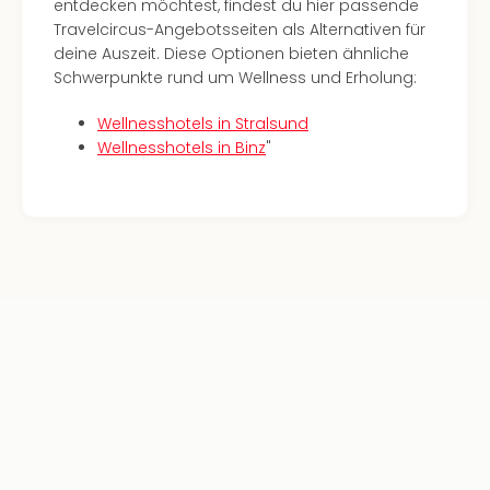
entdecken möchtest, findest du hier passende
Ang
Travelcircus-Angebotsseiten als Alternativen für
Kurz
deine Auszeit. Diese Optionen bieten ähnliche
Kurz
Schwerpunkte rund um Wellness und Erholung:
Deu
Kurz
Wellnesshotels in Stralsund
Ost
Wellnesshotels in Binz
"
Kurz
Nor
Kurz
Baye
Kurz
Harz
Kurz
Sch
Kurz
Bod
Kurz
Allg
alle
Ang