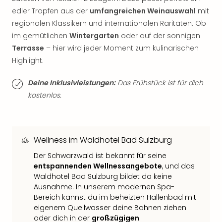
Thea
edler Tropfen aus der
umfangreichen Weinauswahl
mit
ABB
regionalen Klassikern und internationalen Raritäten. Ob
Voy
im gemütlichen
Wintergarten
oder auf der sonnigen
in
Terrasse
– hier wird jeder Moment zum kulinarischen
Lon
Highlight.​
Harr
Pott
Deine Inklusivleistungen:
Das Frühstück ist für dich
Thea
Lon
kostenlos.
GOP
Vari
Thea
Frie
Wellness im Waldhotel Bad Sulzburg
Pala
​Der Schwarzwald ist bekannt für seine
Berli
entspannenden Wellnessangebote
, und das
Fest
Waldhotel Bad Sulzburg bildet da keine
Neu
Ausnahme. In unserem modernen Spa-
Fest
Bereich kannst du im beheizten Hallenbad mit
Bad
eigenem Quellwasser deine Bahnen ziehen
Bad
oder dich in der
großzügigen