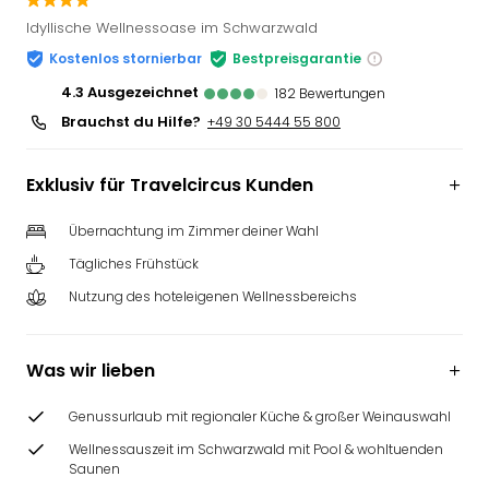
Slag
Idyllische Wellnessoase im Schwarzwald
Eftel
Kostenlos stornierbar
Bestpreisgarantie
LEG
Deu
4.3
ausgezeichnet
182
Bewertungen
Parc
Brauchst du Hilfe?
+49 30 5444 55 800
Astér
Rast
Exklusiv für Travelcircus Kunden
Lan
Baye
Übernachtung im Zimmer deiner Wahl
Park
Plop
Tägliches Frühstück
Deu
Nutzung des hoteleigenen Wellnessbereichs
(eh
Holi
Park
Was wir lieben
Tivol
Kop
Genussurlaub mit regionaler Küche & großer Weinauswahl
Futu
Wellnessauszeit im Schwarzwald mit Pool & wohltuenden
Bela
Saunen
alle