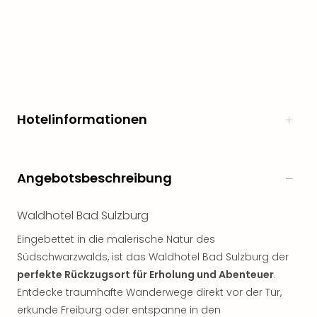
noc
meh
Frei
Frei
Eur
Frei
Deu
Hotelinformationen
Frei
Nied
Frei
Öste
Angebotsbeschreibung
Frei
Fran
Musi
Waldhotel Bad Sulzburg
&
Eingebettet in die malerische Natur des
Sho
Südschwarzwalds, ist das Waldhotel Bad Sulzburg der
Musi
perfekte Rückzugsort für Erholung und Abenteuer
.
Starl
Expr
Entdecke traumhafte Wanderwege direkt vor der Tür,
Moul
erkunde Freiburg oder entspanne in den