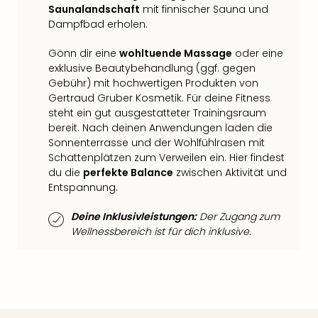
Qua
Saunalandschaft
mit finnischer Sauna und
Com
Dampfbad erholen.
Club
Pret
Gönn dir eine
wohltuende Massage
oder eine
Wo
exklusive Beautybehandlung (ggf. gegen
alle
Gebühr) mit hochwertigen Produkten von
Gertraud Gruber Kosmetik. Für deine Fitness
Ang
steht ein gut ausgestatteter Trainingsraum
TV
bereit. Nach deinen Anwendungen laden die
Sho
Sonnenterrasse und der Wohlfühlrasen mit
ZDF
Schattenplätzen zum Verweilen ein. Hier findest
Fern
du die
perfekte Balance
zwischen Aktivität und
in
Entspannung.
Main
Stef
Deine Inklusivleistungen:
Der Zugang zum
Raa
Wellnessbereich ist für dich inklusive.
Sho
alle
Ang
Fest
Dom