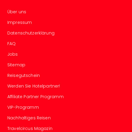
Of
Thro
Über uns
Stud
Tour
Impressum
Swar
Datenschutzerklärung
Krist
Mini
FAQ
Wun
Ham
Jobs
War
Sitemap
Bros.
Stud
Reisegutschein
Tour
Lon
Werden Sie Hotelpartner!
–
Affiliate Partner Programm
The
Mak
VIP-Programm
of
Nachhaltiges Reisen
Harr
Pott
Travelcircus Magazin
An