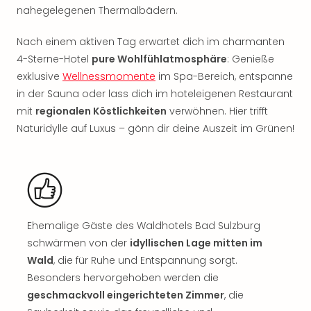
Rou
nahegelegenen Thermalbädern.
Das
Musi
Nach einem aktiven Tag erwartet dich im charmanten
Köni
4-Sterne-Hotel
pure Wohlfühlatmosphäre
: Genieße
der
exklusive
Wellnessmomente
im Spa-Bereich, entspanne
Löw
in der Sauna oder lass dich im hoteleigenen Restaurant
Die
mit
regionalen Köstlichkeiten
verwöhnen. Hier trifft
Eisk
Tarz
Naturidylle auf Luxus – gönn dir deine Auszeit im Grünen!
MJ
–
Das
Mich
Jac
Musi
Ehemalige Gäste des Waldhotels Bad Sulzburg
Der
schwärmen von der
idyllischen Lage mitten im
Teuf
Wald
, die für Ruhe und Entspannung sorgt.
träg
Besonders hervorgehoben werden die
Pra
geschmackvoll eingerichteten Zimmer
, die
Die