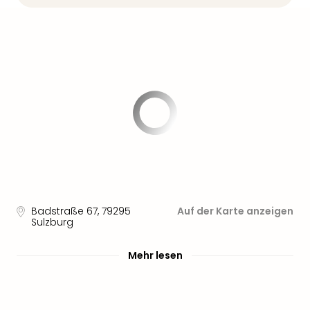
Sere
Park
Allw
Müns
Zoo
Leip
Safa
Beek
Ber
ZOO
Erle
Gels
Welt
Wal
Badstraße 67
,
79295
Auf der Karte anzeigen
Nau
Sulzburg
Aqu
Zool
Mehr lesen
Gar
Berli
alle
Ang