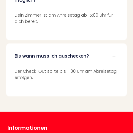
möglich?
Mer
Ben
Dein Zimmer ist am Anreisetag ab 15:00 Uhr für
Mus
dich bereit.
Stut
Pors
Mus
Auto
Wolf
Bis wann muss ich auschecken?
BM
Mus
in
Der Check-Out sollte bis 11:00 Uhr am Abreisetag
Mün
erfolgen.
Barb
Mus
Tec
Spey
alle
Ang
Auss
Informationen
Ga