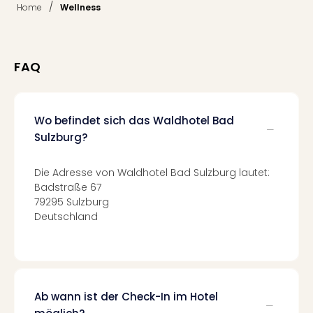
Fest
/
Home
Wellness
Stör
Fest
Mus
Fuld
FAQ
Are
di
Ver
Wo befindet sich das Waldhotel Bad
alle
Sulzburg?
Ang
Musi
Musi
Die Adresse von Waldhotel Bad Sulzburg lautet:
Ham
Badstraße 67
alle
79295 Sulzburg
Ang
Deutschland
Kultu
&
Spor
Mus
Tec
Ab wann ist der Check-In im Hotel
Sins