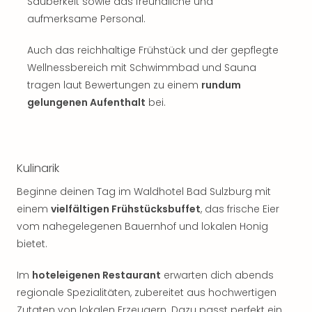
Sch
Sauberkeit sowie das freundliche und
und
aufmerksame Personal.
das
Biest
Auch das reichhaltige Frühstück und der gepflegte
Wie
Wellnessbereich mit Schwimmbad und Sauna
Mari
tragen laut Bewertungen zu einem
rundum
Ther
gelungenen Aufenthalt
bei.
Sta
Ente
Das
Pha
Kulinarik
der
Ope
​Beginne deinen Tag im Waldhotel Bad Sulzburg mit
Köln
einem
vielfältigen Frühstücksbuffet
, das frische Eier
Tan
vom nahegelegenen Bauernhof und lokalen Honig
der
bietet.
Vam
alle
Im
hoteleigenen Restaurant
erwarten dich abends
Ang
Sho
regionale Spezialitäten, zubereitet aus hochwertigen
&
Zutaten von lokalen Erzeugern. Dazu passt perfekt ein