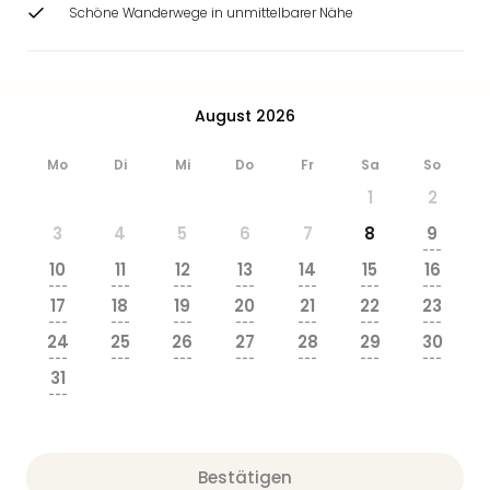
Ang
Schöne Wanderwege in unmittelbarer Nähe
Wass
Trop
Isla
The
August 2026
Erdi
Rula
Mo
Di
Mi
Do
Fr
Sa
So
Bad
1
2
Sch
aqu
3
4
5
6
7
8
9
The
---
10
11
12
13
14
15
16
Sins
---
---
---
---
---
---
---
alle
17
18
19
20
21
22
23
Ang
---
---
---
---
---
---
---
24
25
26
27
28
29
30
Zoo
---
---
---
---
---
---
---
&
31
Safa
---
Erle
Zoo
Han
Bestätigen