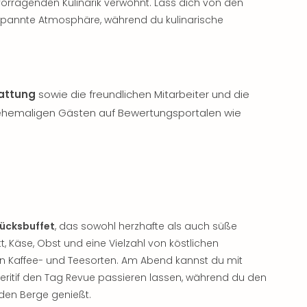
vorragenden Kulinarik verwöhnt. Lass dich von den
spannte Atmosphäre, während du kulinarische
attung
sowie die freundlichen Mitarbeiter und die
 ehemaligen Gästen auf Bewertungsportalen wie
tücksbuffet
, das sowohl herzhafte als auch süße
tt, Käse, Obst und eine Vielzahl von köstlichen
n Kaffee- und Teesorten. Am Abend kannst du mit
ritif den Tag Revue passieren lassen, während du den
den Berge genießt.