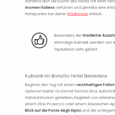
während dich die Küche des Hotels mit einer her
Aromen Italiens
verführen und genieße eine ent
Höhepunkte bei deiner
Städtereise
erlebst.
Besonders die
moderne Ausst
einmalige Kulinarik werden von
TripAdvisor sehr gelobt.
Kulinarik im Bonotto Hotel Belvedere
Beginne den Tag mit einem
reichhaltigen Frühs
Optionen bietet. Du kannst frisches Brot, Aufschni
Gebäckstücken genießen, begleitet von erlesene
einem Glas Prosecco oder einem klassischen Ape
Blick auf die Ponte degli Alpini
und die umliegen