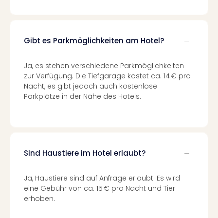
Fest
Stör
Fest
Mus
Gibt es Parkmöglichkeiten am Hotel?
Fuld
Are
di
Ja, es stehen verschiedene Parkmöglichkeiten
Ver
zur Verfügung. Die Tiefgarage kostet ca. 14 € pro
alle
Nacht, es gibt jedoch auch kostenlose
Ang
Parkplätze in der Nähe des Hotels.
Musi
Musi
Ham
alle
Ang
Sind Haustiere im Hotel erlaubt?
Kultu
&
Ja, Haustiere sind auf Anfrage erlaubt. Es wird
Spor
eine Gebühr von ca. 15 € pro Nacht und Tier
Mus
erhoben.
Tec
Sins