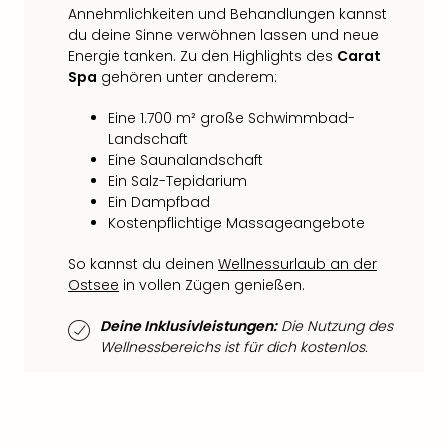
Annehmlichkeiten und Behandlungen kannst
Thea
du deine Sinne verwöhnen lassen und neue
ABB
Energie tanken. Zu den Highlights des
Carat
Voy
Spa
gehören unter anderem:
in
Lon
Eine 1.700 m² große Schwimmbad-
Harr
Landschaft
Pott
Eine Saunalandschaft
Thea
Ein Salz-Tepidarium
Lon
Ein Dampfbad
GOP
Kostenpflichtige Massageangebote
Vari
Thea
So kannst du deinen
Wellnessurlaub an der
Frie
Ostsee
in vollen Zügen genießen.
Pala
Berli
Deine Inklusivleistungen:
Die Nutzung des
Fest
Wellnessbereichs ist für dich kostenlos.
Neu
Fest
Bad
Bad