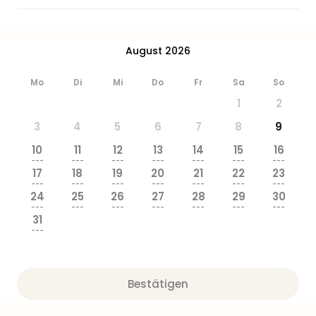
Ang
Wass
Trop
August 2026
Isla
The
Mo
Di
Mi
Do
Fr
Sa
So
Erdi
Rula
1
2
Bad
3
4
5
6
7
8
9
Sch
aqu
10
11
12
13
14
15
16
---
---
---
---
---
---
---
The
17
18
19
20
21
22
23
Sins
---
---
---
---
---
---
---
alle
24
25
26
27
28
29
30
---
---
---
---
---
---
---
Ang
31
Zoo
---
&
Safa
Erle
Bestätigen
Zoo
Han