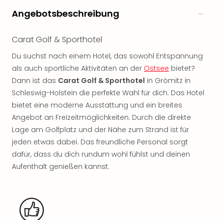
noc
Angebotsbeschreibung
meh
Frei
Carat Golf & Sporthotel
Frei
Eur
Du suchst nach einem Hotel, das sowohl Entspannung
Frei
als auch sportliche Aktivitäten an der
Ostsee
bietet?
Deu
Dann ist das
Carat Golf & Sporthotel
in Grömitz in
Frei
Schleswig-Holstein die perfekte Wahl für dich. Das Hotel
Nied
bietet eine moderne Ausstattung und ein breites
Frei
Öste
Angebot an Freizeitmöglichkeiten. Durch die direkte
Frei
Lage am Golfplatz und der Nähe zum Strand ist für
Fran
jeden etwas dabei. Das freundliche Personal sorgt
Musi
dafür, dass du dich rundum wohl fühlst und deinen
&
Aufenthalt genießen kannst.
Sho
Musi
Starl
Expr
Moul