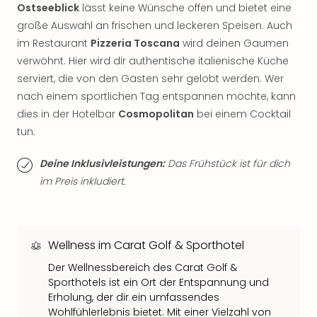
Sch
Ostseeblick
lässt keine Wünsche offen und bietet eine
und
große Auswahl an frischen und leckeren Speisen. Auch
das
im Restaurant
Pizzeria Toscana
wird deinen Gaumen
Biest
verwöhnt. Hier wird dir authentische italienische Küche
Wie
Mari
serviert, die von den Gästen sehr gelobt werden. Wer
Ther
nach einem sportlichen Tag entspannen möchte, kann
Sta
dies in der Hotelbar
Cosmopolitan
bei einem Cocktail
Ente
tun.
Das
Pha
Deine Inklusivleistungen:
Das Frühstück ist für dich
der
im Preis inkludiert.
Ope
Köln
Tan
der
Wellness im Carat Golf & Sporthotel
Vam
alle
Der Wellnessbereich des Carat Golf &
Ang
Sporthotels ist ein Ort der Entspannung und
Sho
Erholung, der dir ein umfassendes
&
Wohlfühlerlebnis bietet. Mit einer Vielzahl von