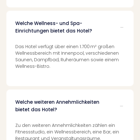
Mer
Ben
Mus
Welche Wellness- und Spa-
Stut
Einrichtungen bietet das Hotel?
Pors
Mus
Auto
Das Hotel verfügt über einen 1.700 m² großen
Wolf
Wellnessbereich mit Innenpool, verschiedenen
BM
Saunen, Dampfbad, Ruheräumen sowie einem
Mus
Wellness-Bistro.
in
Mün
Barb
Mus
Tec
Welche weiteren Annehmlichkeiten
Spey
bietet das Hotel?
alle
Ang
Zu den weiteren Annehmlichkeiten zählen ein
Auss
Fitnessstudio, ein Wellnessbereich, eine Bar, ein
Ga
Restaurant und Veranstaltungsräume.