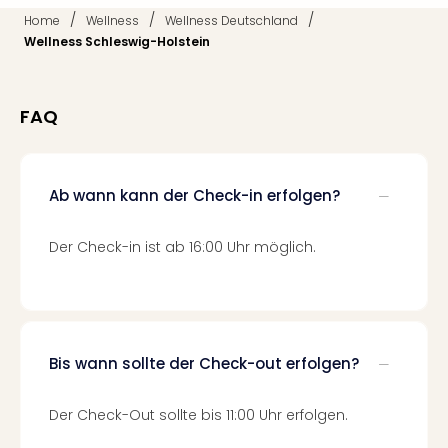
Qua
/
/
/
Home
Wellness
Wellness Deutschland
Com
Wellness Schleswig-Holstein
Club
Pret
Wo
FAQ
alle
Ang
TV
Sho
Ab wann kann der Check-in erfolgen?
ZDF
Fern
Der Check-in ist ab 16:00 Uhr möglich.
in
Main
Stef
Raa
Sho
alle
Bis wann sollte der Check-out erfolgen?
Ang
Fest
Der Check-Out sollte bis 11:00 Uhr erfolgen.
Dom