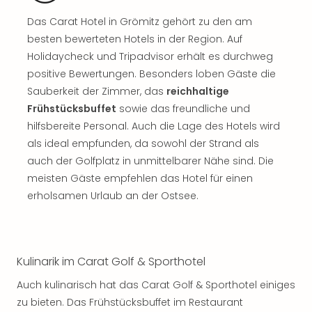
Rou
Das
Das Carat Hotel in Grömitz gehört zu den am
Musi
besten bewerteten Hotels in der Region. Auf
Köni
Holidaycheck und Tripadvisor erhält es durchweg
der
positive Bewertungen. Besonders loben Gäste die
Löw
Sauberkeit der Zimmer, das
reichhaltige
Die
Frühstücksbuffet
sowie das freundliche und
Eisk
hilfsbereite Personal. Auch die Lage des Hotels wird
Tarz
als ideal empfunden, da sowohl der Strand als
MJ
–
auch der Golfplatz in unmittelbarer Nähe sind. Die
Das
meisten Gäste empfehlen das Hotel für einen
Mich
erholsamen Urlaub an der Ostsee.
Jac
Musi
Der
Teuf
Kulinarik im Carat Golf & Sporthotel
träg
Pra
Auch kulinarisch hat das Carat Golf & Sporthotel einiges
Die
zu bieten. Das Frühstücksbuffet im Restaurant