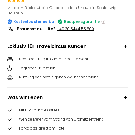
Slag
Mit dem Blick auf die Ostsee – dein Urlaub in Schleswig-
Eftel
Holstein
LEG
Kostenlos stornierbar
Bestpreisgarantie
Deu
Brauchst du Hilfe?
+49 30 5444 55 800
Parc
Astér
Rast
Exklusiv für Travelcircus Kunden
Lan
Baye
Übernachtung im Zimmer deiner Wahl
Park
Tägliches Frühstück
Plop
Nutzung des hoteleigenen Wellnessbereichs
Deu
(eh
Holi
Was wir lieben
Park
Tivol
Mit Blick auf die Ostsee
Kop
Futu
Wenige Meter vom Strand von Grömitz entfernt
Bela
Parkplätze direkt am Hotel
alle