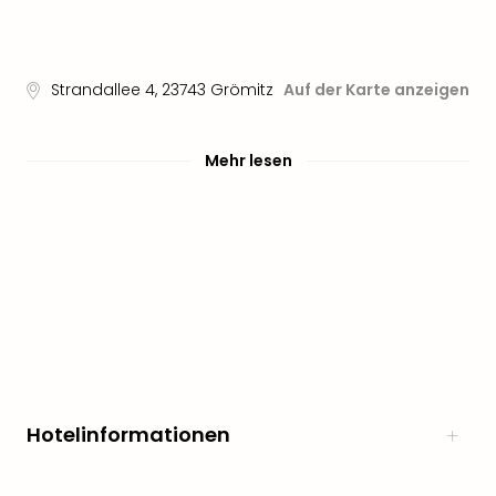
Sere
Park
Allw
Müns
Strandallee 4
,
23743
Grömitz
Auf der Karte anzeigen
Zoo
Leip
Safa
Mehr lesen
Beek
Ber
ZOO
Erle
Gels
Welt
Wal
Nau
Aqu
Zool
Gar
Hotelinformationen
Berli
alle
Ang