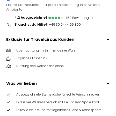
Slag
Erlebe Sterneküche und pure Entspannung in stilvollem
Ambiente
Eftel
LEG
4.2
ausgezeichnet
462
Bewertungen
Deu
Brauchst du Hilfe?
+49 30 5444 55 800
Parc
Astér
Rast
Exklusiv für Travelcircus Kunden
Lan
Baye
Übernachtung im Zimmer deiner Wahl
Park
Tägliches Frühstück
Plop
Nutzung des Wellnessbereichs
Deu
(eh
Holi
Was wir lieben
Park
Tivol
Ausgezeichnete Sterneküche für echte Feinschmecker
Kop
Futu
Exklusiver Wellnessbereich mit luxuriösem Spa & Pool
Bela
Stilvolle Weinstube mit regionaler Küche & Atmosphäre
alle