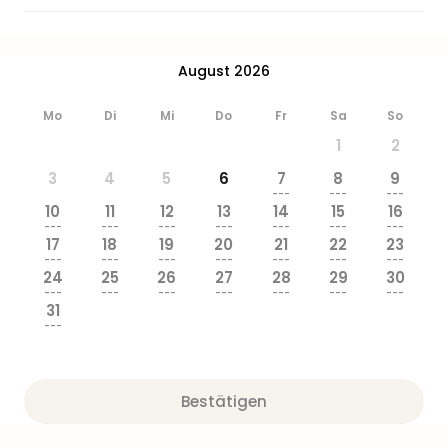
Ang
Wass
Trop
August 2026
Isla
The
Mo
Di
Mi
Do
Fr
Sa
So
Erdi
Rula
1
2
Bad
3
4
5
6
7
8
9
Sch
---
---
---
aqu
10
11
12
13
14
15
16
---
---
---
---
---
---
---
The
17
18
19
20
21
22
23
Sins
---
---
---
---
---
---
---
alle
24
25
26
27
28
29
30
---
---
---
---
---
---
---
Ang
31
Zoo
---
&
Safa
Erle
Bestätigen
Zoo
Han