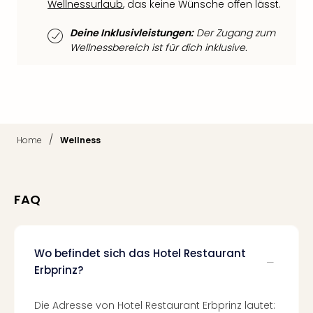
Fest
Wellnessurlaub
, das keine Wünsche offen lässt.
Stör
Fest
Deine Inklusivleistungen:
Der Zugang zum
Mus
Wellnessbereich ist für dich inklusive.
Fuld
Are
di
Ver
alle
Ang
/
Home
Wellness
Musi
Musi
Ham
FAQ
alle
Ang
Kultu
&
Wo befindet sich das Hotel Restaurant
Spor
Erbprinz?
Mus
Tec
Die Adresse von Hotel Restaurant Erbprinz lautet:
Sins