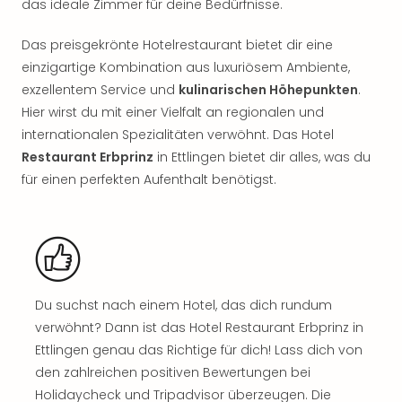
das ideale Zimmer für deine Bedürfnisse.
Rou
Das
Das preisgekrönte Hotelrestaurant bietet dir eine
Musi
Köni
einzigartige Kombination aus luxuriösem Ambiente,
der
exzellentem Service und
kulinarischen Höhepunkten
.
Löw
Hier wirst du mit einer Vielfalt an regionalen und
Die
internationalen Spezialitäten verwöhnt. Das Hotel
Eisk
Restaurant Erbprinz
in Ettlingen bietet dir alles, was du
Tarz
für einen perfekten Aufenthalt benötigst.
MJ
–
Das
Mich
Jac
Musi
Der
Du suchst nach einem Hotel, das dich rundum
Teuf
verwöhnt? Dann ist das Hotel Restaurant Erbprinz in
träg
Ettlingen genau das Richtige für dich! Lass dich von
Pra
den zahlreichen positiven Bewertungen bei
Die
Holidaycheck und Tripadvisor überzeugen. Die