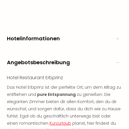
noc
meh
Frei
Frei
Eur
Frei
Hotelinformationen
Deu
Frei
Nied
Angebotsbeschreibung
Frei
Öste
Frei
Hotel Restaurant Erbprinz
Fran
Musi
Das Hotel Erbprinz ist der perfekte Ort, um dem Alltag zu
&
entfliehen und
pure Entspannung
zu genießen. Die
Sho
eleganten Zimmer bieten dir allen Komfort, den du dir
Musi
wünschst, und sorgen dafür, dass du dich wie zu Hause
Starl
fühlst. Egal ob du geschäftlich unterwegs bist oder
Expr
einen romantischen
Kurzurlaub
planst, hier findest du
Moul