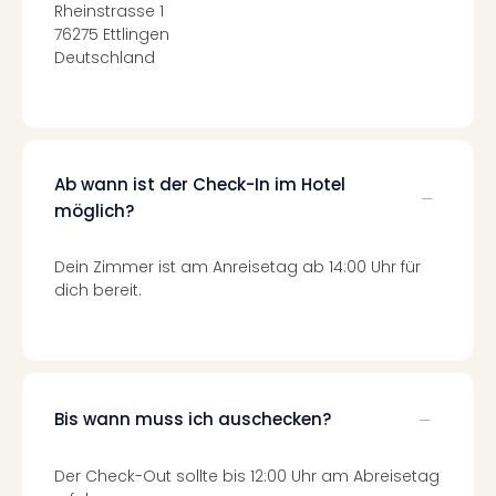
Rheinstrasse 1
Mer
76275 Ettlingen
Ben
Deutschland
Mus
Stut
Pors
Mus
Auto
Ab wann ist der Check-In im Hotel
Wolf
BM
möglich?
Mus
in
Dein Zimmer ist am Anreisetag ab 14:00 Uhr für
Mün
dich bereit.
Barb
Mus
Tec
Spey
alle
Bis wann muss ich auschecken?
Ang
Auss
Der Check-Out sollte bis 12:00 Uhr am Abreisetag
Ga