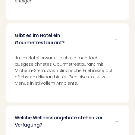
erfolgen.
Of
Thro
Stud
Tour
Swar
Krist
Gibt es im Hotel ein
Mini
Gourmetrestaurant?
Wun
Ham
Ja, im Hotel erwartet dich ein mehrfach
War
ausgezeichnetes Gourmetrestaurant mit
Bros.
Michelin-Stern, das kulinarische Erlebnisse auf
Stud
höchstem Niveau bietet. Genieße exklusive
Tour
Menüs in stilvollem Ambiente.
Lon
–
The
Mak
of
Welche Wellnessangebote stehen zur
Harr
Verfügung?
Pott
An