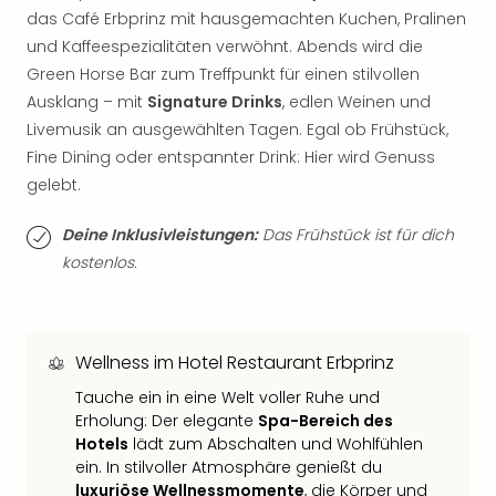
Thea
das Café Erbprinz mit hausgemachten Kuchen, Pralinen
ABB
und Kaffeespezialitäten verwöhnt. Abends wird die
Voy
Green Horse Bar zum Treffpunkt für einen stilvollen
in
Ausklang – mit
Signature Drinks
, edlen Weinen und
Lon
Livemusik an ausgewählten Tagen. Egal ob Frühstück,
Harr
Fine Dining oder entspannter Drink: Hier wird Genuss
Pott
gelebt.
Thea
Lon
Deine Inklusivleistungen:
Das Frühstück ist für dich
GOP
Vari
kostenlos.
Thea
Frie
Pala
Berli
Wellness im Hotel Restaurant Erbprinz
Fest
Tauche ein in eine Welt voller Ruhe und
Neu
Erholung: Der elegante
Spa-Bereich des
Fest
Hotels
lädt zum Abschalten und Wohlfühlen
Bad
ein. In stilvoller Atmosphäre genießt du
Bad
luxuriöse Wellnessmomente
, die Körper und