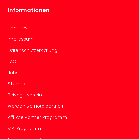
Ang
Informationen
Spor
Skiu
in
Über uns
Deu
Skiu
Impressum
in
Datenschutzerklärung
Öste
Form
FAQ
1
Reis
Jobs
Konz
Sitemap
Konz
Pitbu
Reisegutschein
Karo
G
Werden Sie Hotelpartner!
Back
Affiliate Partner Programm
Boy
Disn
VIP-Programm
in