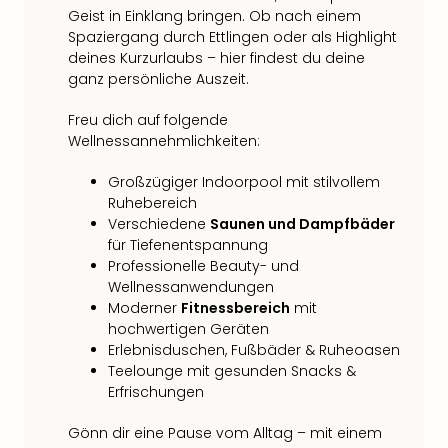
Qua
Geist in Einklang bringen. Ob nach einem
Com
Spaziergang durch Ettlingen oder als Highlight
Club
deines Kurzurlaubs – hier findest du deine
Pret
ganz persönliche Auszeit.
Wo
alle
Freu dich auf folgende
Ang
Wellnessannehmlichkeiten:
TV
Großzügiger Indoorpool mit stilvollem
Sho
Ruhebereich
ZDF
Verschiedene
Saunen und Dampfbäder
Fern
für Tiefenentspannung
in
Professionelle Beauty- und
Main
Wellnessanwendungen
Stef
Moderner
Fitnessbereich
mit
Raa
hochwertigen Geräten
Sho
Erlebnisduschen, Fußbäder & Ruheoasen
alle
Teelounge mit gesunden Snacks &
Ang
Erfrischungen
Fest
Dom
Gönn dir eine Pause vom Alltag – mit einem