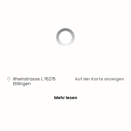
Sere
Park
Allw
Müns
Zoo
Leip
Safa
Beek
Ber
ZOO
Erle
Gels
Welt
Rheinstrasse 1
,
76275
Auf der Karte anzeigen
Ettlingen
Wal
Nau
Aqu
Mehr lesen
Zool
Gar
Berli
alle
Ang