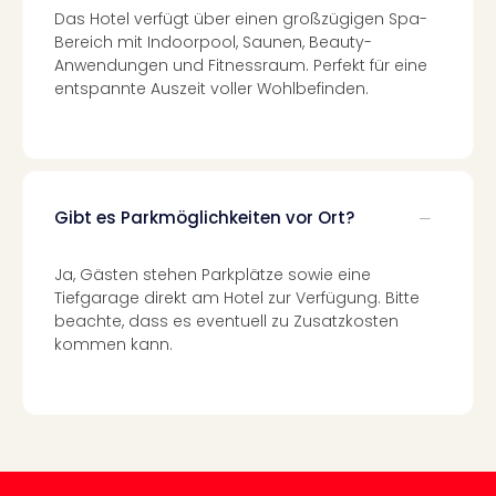
Das Hotel verfügt über einen großzügigen Spa-
Even
Bereich mit Indoorpool, Saunen, Beauty-
at
Anwendungen und Fitnessraum. Perfekt für eine
War
entspannte Auszeit voller Wohlbefinden.
Bros.
Stud
Tour
Lon
–
The
Gibt es Parkmöglichkeiten vor Ort?
Mak
of
Ja, Gästen stehen Parkplätze sowie eine
Harr
Tiefgarage direkt am Hotel zur Verfügung. Bitte
Pott
beachte, dass es eventuell zu Zusatzkosten
Form
kommen kann.
1
Die
Auss
Imme
Auss
alle