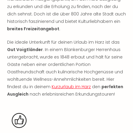
Rou
zu erkunden und die Erholung zu finden, nach der du
Das
dich sehnst. Doch ist die über 800 Jahre alte Stadt auch
Musi
historisch faszinierend und bietet Kulturliebhabern ein
Köni
breites Freizeitangebot
.
der
Löw
Die
Die ideale Unterkunft für deinen Urlaub im Harz ist das
Eisk
Gut Voigtländer
. In einem Blankenburger Herrenhaus
Tarz
untergebracht, wurde es 1848 erbaut und hält für seine
MJ
Gäste neben einer ordentlichen Portion
–
Gastfreundschaft auch kulinarische Hochgenüsse und
Das
wohltuende Wellness-Annehmlichkeiten bereit. Hier
Mich
findest du in deinem
Kurzurlaub im Harz
den
perfekten
Jac
Ausgleich
nach erlebnisreichen Erkundungstouren!
Musi
Der
Teuf
träg
Pra
Die