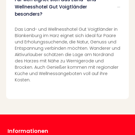
Ang
Wellnesshotel Gut Voigtländer
Spor
besonders?
Skiu
in
Das Land- und Wellnesshotel Gut Voigtländer in
Deu
Blankenburg im Harz eignet sich ideal für Paare
Skiu
und Erholungssuchende, die Natur, Genuss und
in
Entspannung verbinden möchten. Wanderer und
Öste
Aktivurlauber schätzen die Lage am Nordrand
Form
des Harzes mit Nähe zu Wernigerode und
1
Brocken. Auch Genießer kommen mit regionaler
Reis
Küche und Wellnessangeboten voll auf ihre
Konz
Kosten.
Konz
Pitbu
Karo
G
Back
Boy
Disn
in
Informationen