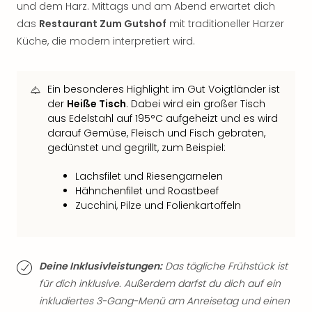
und dem Harz. Mittags und am Abend erwartet dich
Thea
das
Restaurant Zum Gutshof
mit traditioneller Harzer
ABB
Küche, die modern interpretiert wird.
Voy
in
Lon
Harr
Ein besonderes Highlight im Gut Voigtländer ist
Pott
der
Heiße Tisch
. Dabei wird ein großer Tisch
Thea
aus Edelstahl auf 195°C aufgeheizt und es wird
darauf Gemüse, Fleisch und Fisch gebraten,
Lon
gedünstet und gegrillt, zum Beispiel:
GOP
Vari
Lachsfilet und Riesengarnelen
Thea
Hähnchenfilet und Roastbeef
Frie
Zucchini, Pilze und Folienkartoffeln
Pala
Berli
Fest
Neu
Deine Inklusivleistungen:
Das tägliche Frühstück ist
Fest
für dich inklusive. Außerdem darfst du dich auf ein
Bad
inkludiertes 3-Gang-Menü am Anreisetag und einen
Bad