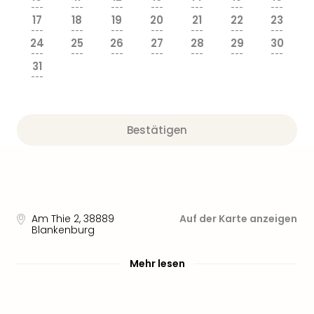
Sere
---
---
---
---
---
---
---
Park
17
18
19
20
21
22
23
---
---
---
---
---
---
---
Allw
24
25
26
27
28
29
30
Müns
---
---
---
---
---
---
---
Zoo
31
---
Leip
Safa
Beek
Ber
Bestätigen
ZOO
Erle
Gels
Welt
Wal
Nau
Am Thie 2
,
38889
Auf der Karte anzeigen
Blankenburg
Aqu
Zool
Mehr lesen
Gar
Berli
alle
Ang