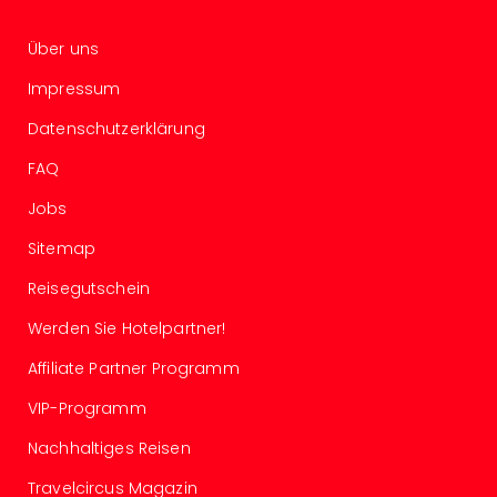
Con
Schl
Über uns
Sch
Konz
Impressum
alle
Ang
Datenschutzerklärung
Fest
FAQ
Glüc
Insel
Jobs
Mer
Lun
Sitemap
Black
Reisegutschein
Festi
Nibiri
Werden Sie Hotelpartner!
Festi
Affiliate Partner Programm
Ikar
Festi
VIP-Programm
alle
Ang
Nachhaltiges Reisen
Loca
Travelcircus Magazin
Konz