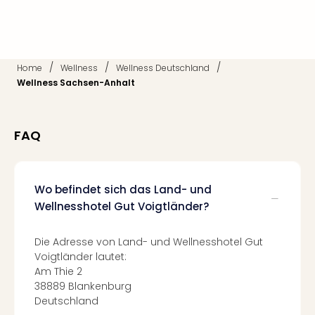
Fest
Stör
Fest
Mus
Fuld
/
/
/
Home
Wellness
Wellness Deutschland
Are
Wellness Sachsen-Anhalt
di
Ver
alle
FAQ
Ang
Musi
Musi
Ham
Wo befindet sich das Land- und
alle
Wellnesshotel Gut Voigtländer?
Ang
Kultu
Die Adresse von Land- und Wellnesshotel Gut
&
Voigtländer lautet:
Spor
Am Thie 2
Mus
38889 Blankenburg
Tec
Deutschland
Sins