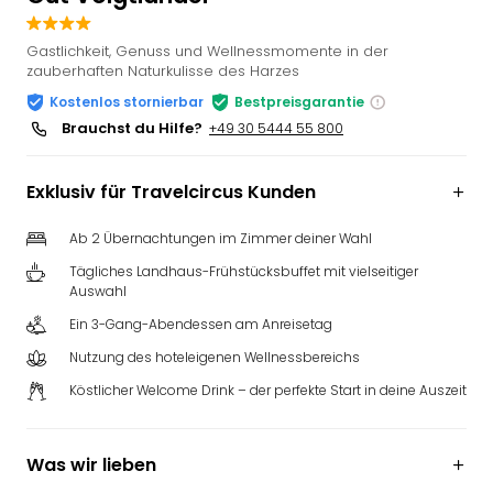
Slag
Eftel
Gastlichkeit, Genuss und Wellnessmomente in der
LEG
zauberhaften Naturkulisse des Harzes
Deu
Kostenlos stornierbar
Bestpreisgarantie
Parc
Brauchst du Hilfe?
+49 30 5444 55 800
Astér
Rast
Exklusiv für Travelcircus Kunden
Lan
Baye
Park
Ab 2 Übernachtungen im Zimmer deiner Wahl
Plop
Tägliches Landhaus-Frühstücksbuffet mit vielseitiger
Deu
Auswahl
(eh
Ein 3-Gang-Abendessen am Anreisetag
Holi
Nutzung des hoteleigenen Wellnessbereichs
Park
Tivol
Köstlicher Welcome Drink – der perfekte Start in deine Auszeit
Kop
Futu
Bela
Was wir lieben
alle