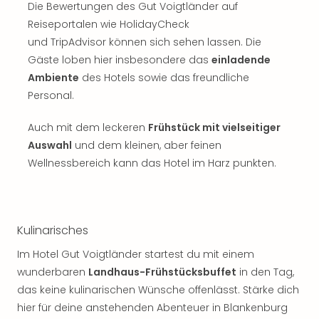
Sch
Die Bewertungen des Gut Voigtländer auf
und
Reiseportalen wie HolidayCheck
das
und TripAdvisor können sich sehen lassen. Die
Biest
Gäste loben hier insbesondere das
einladende
Wie
Ambiente
des Hotels sowie das freundliche
Mari
Ther
Personal.
Sta
Ente
Auch mit dem leckeren
Frühstück mit vielseitiger
Das
Auswahl
und dem kleinen, aber feinen
Pha
Wellnessbereich kann das Hotel im Harz punkten.
der
Ope
Köln
Tan
Kulinarisches
der
Vam
Im Hotel Gut Voigtländer startest du mit einem
alle
wunderbaren
Landhaus-Frühstücksbuffet
in den Tag,
Ang
das keine kulinarischen Wünsche offenlässt. Stärke dich
Sho
hier für deine anstehenden Abenteuer in Blankenburg
&