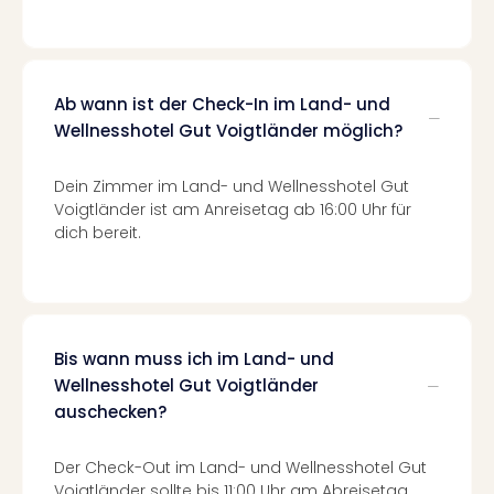
Mer
Ben
Mus
Stut
Ab wann ist der Check-In im Land- und
Pors
Wellnesshotel Gut Voigtländer möglich?
Mus
Auto
Wolf
Dein Zimmer im Land- und Wellnesshotel Gut
BM
Voigtländer ist am Anreisetag ab 16:00 Uhr für
dich bereit.
Mus
in
Mün
Barb
Mus
Tec
Bis wann muss ich im Land- und
Spey
Wellnesshotel Gut Voigtländer
alle
auschecken?
Ang
Auss
Der Check-Out im Land- und Wellnesshotel Gut
Ga
Voigtländer sollte bis 11:00 Uhr am Abreisetag