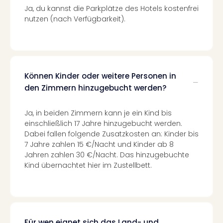
Ja, du kannst die Parkplätze des Hotels kostenfrei
Even
nutzen (nach Verfügbarkeit).
at
War
Bros.
Stud
Tour
Lon
Können Kinder oder weitere Personen in
–
den Zimmern hinzugebucht werden?
The
Mak
Ja, in beiden Zimmern kann je ein Kind bis
of
einschließlich 17 Jahre hinzugebucht werden.
Harr
Dabei fallen folgende Zusatzkosten an: Kinder bis
Pott
7 Jahre zahlen 15 €/Nacht und Kinder ab 8
Form
Jahren zahlen 30 €/Nacht. Das hinzugebuchte
1
Kind übernachtet hier im Zustellbett.
Die
Auss
Imme
Auss
alle
Für wen eignet sich das Land- und