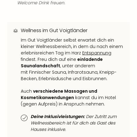
Qua
Welcome Drink freuen.
Com
Club
Pret
Wo
Wellness im Gut Voigtländer
alle
Im Gut Voigtländer selbst erwartet dich ein
Ang
kleiner Wellnessbereich, in dem du nach einem
TV
erlebnisreichen Tag im Harz
Entspannung
Sho
findest. Freu dich auf eine
einladende
ZDF
Saunalandschaft
, unter anderem
Fern
mit Finnischer Sauna, Infrarotsauna, Kneipp-
in
Becken, Erlebnisdusche und Eisbrunnen.
Main
Stef
Auch
verschiedene Massagen und
Raa
Kosmetikanwendungen
kannst du im Hotel
Sho
(gegen Aufpreis) in Anspruch nehmen.
alle
Deine Inklusivleistungen:
Der Zutritt zum
Ang
Wellnessbereich ist für dich als Gast des
Fest
Hauses inklusive.
Dom