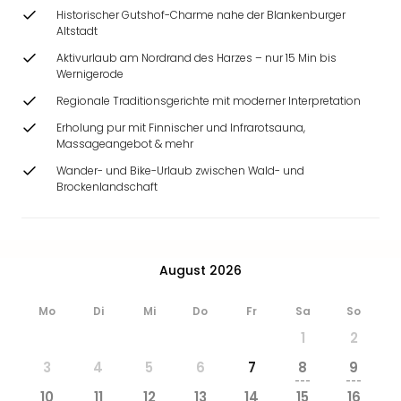
Ang
Historischer Gutshof-Charme nahe der Blankenburger
Wass
Altstadt
Trop
Aktivurlaub am Nordrand des Harzes – nur 15 Min bis
Isla
Wernigerode
The
Regionale Traditionsgerichte mit moderner Interpretation
Erdi
Rula
Erholung pur mit Finnischer und Infrarotsauna,
Massageangebot & mehr
Bad
Sch
Wander- und Bike-Urlaub zwischen Wald- und
aqu
Brockenlandschaft
The
Sins
alle
Ang
August 2026
Zoo
&
Mo
Di
Mi
Do
Fr
Sa
So
Safa
1
2
Erle
Zoo
3
4
5
6
7
8
9
---
---
Han
10
11
12
13
14
15
16