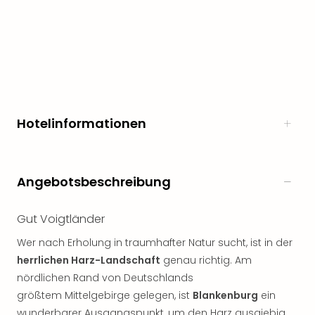
noc
meh
Frei
Frei
Eur
Frei
Deu
Frei
Hotelinformationen
Nied
Frei
Öste
Angebotsbeschreibung
Frei
Fran
Musi
Gut Voigtländer
&
Wer nach Erholung in traumhafter Natur sucht, ist in der
Sho
Musi
herrlichen Harz-Landschaft
genau richtig. Am
Starl
nördlichen Rand von Deutschlands
Expr
größtem Mittelgebirge gelegen, ist
Blankenburg
ein
Moul
wunderbarer Ausgangspunkt, um den Harz ausgiebig