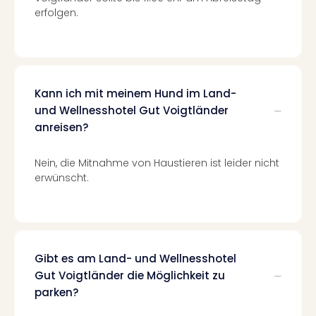
Of
erfolgen.
Thro
Stud
Tour
Swar
Krist
Kann ich mit meinem Hund im Land-
Mini
und Wellnesshotel Gut Voigtländer
Wun
anreisen?
Ham
War
Bros.
Nein, die Mitnahme von Haustieren ist leider nicht
Stud
erwünscht.
Tour
Lon
–
The
Mak
Gibt es am Land- und Wellnesshotel
of
Gut Voigtländer die Möglichkeit zu
Harr
parken?
Pott
An