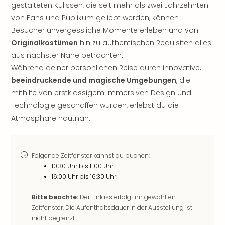
Rou
gestalteten Kulissen, die seit mehr als zwei Jahrzehnten
Das
von Fans und Publikum geliebt werden, können
Musi
Besucher unvergessliche Momente erleben und von
Köni
Originalkostümen
hin zu authentischen Requisiten alles
der
aus nächster Nähe betrachten.
Löw
Während deiner persönlichen Reise durch innovative,
Die
beeindruckende und magische Umgebungen
, die
Eisk
mithilfe von erstklassigem immersiven Design und
Tarz
MJ
Technologie geschaffen wurden, erlebst du die
–
Atmosphäre hautnah.
Das
Mich
Jac
Folgende Zeitfenster kannst du buchen:
Musi
10:30 Uhr bis 11:00 Uhr
Der
16:00 Uhr bis 16:30 Uhr
Teuf
träg
Bitte beachte:
Der Einlass erfolgt im gewählten
Pra
Zeitfenster. Die Aufenthaltsdauer in der Ausstellung ist
Die
nicht begrenzt.