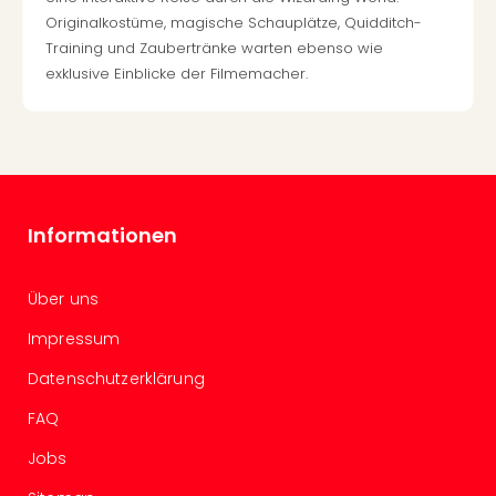
Ang
Originalkostüme, magische Schauplätze, Quidditch-
Spor
Training und Zaubertränke warten ebenso wie
Skiu
exklusive Einblicke der Filmemacher.
in
Deu
Skiu
in
Öste
Form
1
Informationen
Reis
Konz
Über uns
Konz
Pitbu
Impressum
Karo
G
Datenschutzerklärung
Back
FAQ
Boy
Disn
Jobs
in