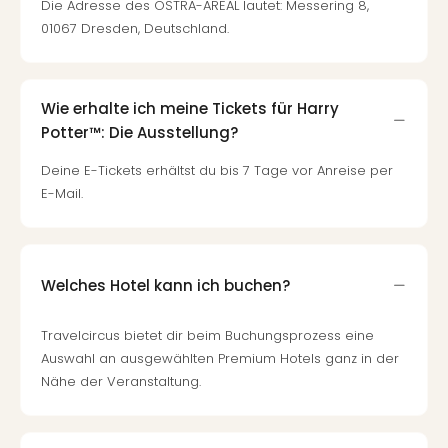
Fest
Die Adresse des OSTRA-AREAL lautet: Messering 8,
Stör
01067 Dresden, Deutschland.
Fest
Mus
Fuld
Wie erhalte ich meine Tickets für Harry
Are
di
Potter™: Die Ausstellung?
Ver
Deine E-Tickets erhältst du bis 7 Tage vor Anreise per
alle
E-Mail.
Ang
Musi
Musi
Ham
alle
Welches Hotel kann ich buchen?
Ang
Kultu
Travelcircus bietet dir beim Buchungsprozess eine
&
Auswahl an ausgewählten Premium Hotels ganz in der
Spor
Nähe der Veranstaltung.
Mus
Tec
Sins