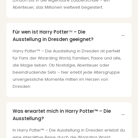
London bis in die legendäre Zauberschule – ein
Even
Abenteuer, das Millionen weltweit begeistert.
at
War
Bros.
Für wen ist Harry Potterᵀᴹ – Die
Stud
Ausstellung in Dresden geeignet?
Tour
Lon
Harry Potterᵀᴹ – Die Ausstellung in Dresden ist perfekt
–
für Fans der Wizarding World, Familien, Paare und alle,
The
die Magie lieben. Ob Nostalgie, Abenteuer oder
Mak
beeindruckende Sets – hier erlebt jede Altersgruppe
of
unvergessliche Momente mitten im Herzen von
Harr
Dresden.
Pott
Form
1
Die
Was erwartet mich in Harry Potter™ – Die
Auss
Ausstellung?
Imme
Auss
In Harry Potter™ – Die Ausstellung in Dresden erlebst du
alle
eine interaktive Reise durch die Wizarding World.