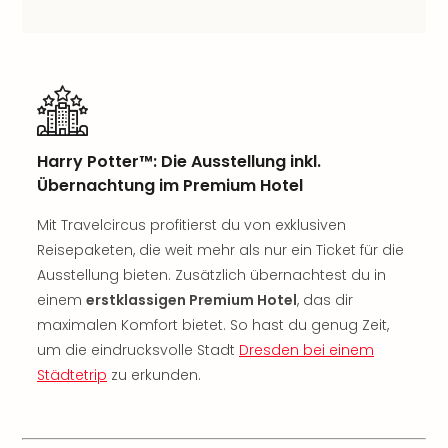
Sch
und
das
Biest
Wie
Mari
Ther
Sta
Harry Potter™: Die Ausstellung inkl.
Ente
Übernachtung im Premium Hotel
Das
Pha
Mit Travelcircus profitierst du von exklusiven
der
Reisepaketen, die weit mehr als nur ein Ticket für die
Ope
Ausstellung bieten. Zusätzlich übernachtest du in
Köln
einem
erstklassigen Premium Hotel
, das dir
Tan
maximalen Komfort bietet. So hast du genug Zeit,
der
um die eindrucksvolle Stadt
Dresden bei einem
Vam
Städtetrip
zu erkunden.
alle
Ang
Sho
&