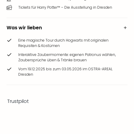
Ang
Tickets für Harry Potter™ – Die Ausstellung in Dresden
Wass
Trop
Isla
Was wir lieben
The
Erdi
Eine magische Tour durch Hogwarts mit originalen
Rula
Requisiten & Kostümen
Bad
Interaktive Zaubermomente: eigenen Patronus wählen,
Sch
Zaubersprüche üben & Tränke brauen
aqu
The
Vom 19.12.2025 bis zum 03.05.2026 im OSTRA-AREAL
Dresden
Sins
alle
Ang
Zoo
Trustpilot
&
Safa
Erle
Zoo
Han