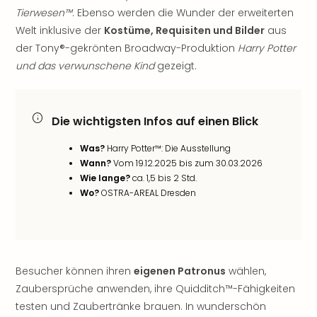
noc
Tierwesen™
. Ebenso werden die Wunder der erweiterten
meh
Welt inklusive der
Kostüme, Requisiten und Bilder
aus
Frei
der Tony®-gekrönten Broadway-Produktion
Harry Potter
Frei
und das verwunschene Kind
gezeigt.
Eur
Frei
Deu
Die wichtigsten Infos auf einen Blick
Frei
Nied
Was?
Harry Potter™: Die Ausstellung
Frei
Wann?
Vom 19.12.2025 bis zum 30.03.2026
Öste
Wie lange?
ca. 1,5 bis 2 Std.
Frei
Wo?
OSTRA-AREAL Dresden
Fran
Musi
&
Sho
Musi
Besucher können ihren
eigenen Patronus
wählen,
Starl
Zaubersprüche anwenden, ihre Quidditch™-Fähigkeiten
Expr
testen und Zaubertränke brauen. In wunderschön
Moul