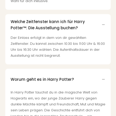
Wahl für dich inklusive.
Of
Thro
Stud
Tour
Welche Zeitfenster kann ich für Harry
Swar
Potter™: Die Ausstellung buchen?
Krist
Mini
Der Einlass erfolgt in dem von dir gewählten
Wun
Zeitfenster. Du kannst zwischen 10:30 bis 11:00 Uhr & 16:00
Ham
Uhr bis 16:30 Uhr wählen. Die Aufenthaltsdauer in der
War
Ausstellung ist nicht begrenzt.
Bros.
Stud
Tour
Lon
Worum geht es in Harry Potter?
–
The
In Harry Potter tauchst du in die magische Welt von
Mak
of
Hogwarts ein, wo der junge Zauberer Harry gegen
Harr
dunkle Mächte kämpft und Freundschaft, Mut und Magie
Pott
sein Leben prägen. Die Geschichte entführt dich von
An