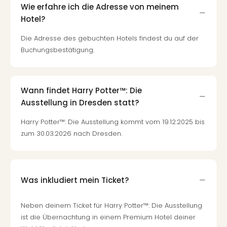
Mer
Wie erfahre ich die Adresse von meinem
Ben
Hotel?
Mus
Die Adresse des gebuchten Hotels findest du auf der
Stut
Buchungsbestätigung.
Pors
Mus
Auto
Wolf
Wann findet Harry Potter™: Die
BM
Ausstellung in Dresden statt?
Mus
in
Harry Potter™: Die Ausstellung kommt vom 19.12.2025 bis
Mün
zum 30.03.2026 nach Dresden.
Barb
Mus
Tec
Spey
Was inkludiert mein Ticket?
alle
Ang
Neben deinem Ticket für Harry Potter™: Die Ausstellung
Auss
ist die Übernachtung in einem Premium Hotel deiner
Ga