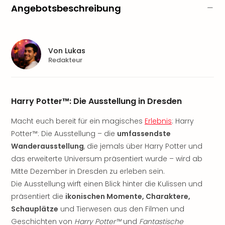
Sere
Angebotsbeschreibung
Park
Allw
Müns
Zoo
Von
Lukas
Leip
Redakteur
Safa
Beek
Ber
Harry Potter™: Die Ausstellung in Dresden
ZOO
Erle
Macht euch bereit für ein magisches
Erlebnis
: Harry
Gels
Potter™: Die Ausstellung – die
umfassendste
Welt
Wal
Wanderausstellung
, die jemals über Harry Potter und
Nau
das erweiterte Universum präsentiert wurde – wird ab
Aqu
Mitte Dezember in Dresden zu erleben sein.
Zool
Die Ausstellung wirft einen Blick hinter die Kulissen und
Gar
präsentiert die
ikonischen Momente, Charaktere,
Berli
Schauplätze
und Tierwesen aus den Filmen und
alle
Geschichten von
Harry Potter™
und
Fantastische
Ang