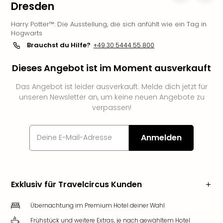
Dresden
Slag
Eftel
Harry Potter™: Die Ausstellung, die sich anfühlt wie ein Tag in
LEG
Hogwarts
Deu
Brauchst du Hilfe?
+49 30 5444 55 800
Parc
Astér
Dieses Angebot ist im Moment ausverkauft
Rast
Lan
Das Angebot ist leider ausverkauft. Melde dich jetzt für
unseren Newsletter an, um keine neuen Angebote zu
Baye
verpassen!
Park
Plop
Deu
Anmelden
(eh
Holi
Park
Tivol
Exklusiv für Travelcircus Kunden
Kop
Futu
Übernachtung im Premium Hotel deiner Wahl
Bela
alle
Frühstück und weitere Extras, je nach gewähltem Hotel