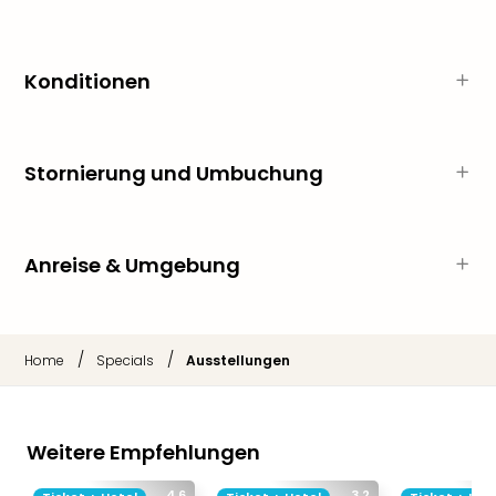
Thea
ABB
Voy
Konditionen
in
Lon
Harr
Pott
Stornierung und Umbuchung
Thea
Lon
GOP
Vari
Anreise & Umgebung
Thea
Frie
Pala
Berli
/
/
Home
Specials
Ausstellungen
Fest
Neu
Fest
Weitere Empfehlungen
Bad
Bad
4.6
3.2