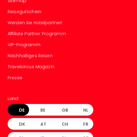
Sitemap
Con
Schl
Reisegutschein
Sch
Konz
Werden Sie Hotelpartner!
alle
Affiliate Partner Programm
Ang
Fest
VIP-Programm
Glüc
Insel
Nachhaltiges Reisen
Mer
Travelcircus Magazin
Lun
Black
Presse
Festi
Nibiri
Festi
Land
Ikar
Festi
DE
BE
GB
NL
alle
Ang
DK
AT
CH
FR
Loca
Konz