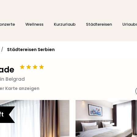
onzerte
Wellness
Kurzurlaub
Städtereisen
Urlaub
/
Städtereisen Serbien
rade
in Belgrad
er Karte anzeigen
ft