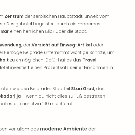
 im
Zentrum
der serbischen Hauptstadt, unweit vom
iöse Designhotel begeistert durch ein modernes
 Bar
einen herrlichen Blick über die Stadt.
chwendung
, der
Verzicht auf Einweg-Artikel
oder
l Heritage Belgrade unternimmt wichtige Schritte, um
halt
zu ermöglichen. Dafür hat es das
Travel
otel investiert einen Prozentsatz seiner Einnahmen in
täten wie den Belgrader Stadtteil
Stari Grad
, das
Skadarlija
– wenn du nicht alles zu Fuß bestreiten
ltestelle nur etwa 100 m entfernt.
ben vor allem das
moderne Ambiente
der