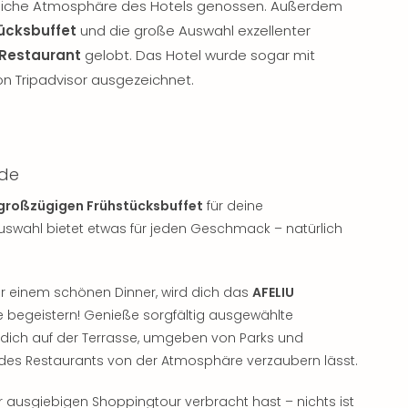
ndliche Atmosphäre des Hotels genossen. Außerdem
tücksbuffet
und die große Auswahl exzellenter
 Restaurant
gelobt. Das Hotel wurde sogar mit
n Tripadvisor ausgezeichnet.
ade
großzügigen Frühstücksbuffet
für deine
Auswahl bietet etwas für jeden Geschmack – natürlich
er einem schönen Dinner, wird dich das
AFELIU
e begeistern! Genieße sorgfältig ausgewählte
 dich auf der Terrasse, umgeben von Parks und
des Restaurants von der Atmosphäre verzaubern lässt.
r ausgiebigen Shoppingtour verbracht hast – nichts ist