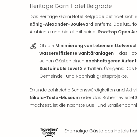
Heritage Garni Hotel Belgrade
Das Heritage Garni Hotel Belgrade befindet sich
König-Alexander-Boulevard
entfernt. Das luxur
Ambiente und bietet mit seiner
Rooftop Open Air
Ob die
Minimierung von Lebensmittelvers
wassereffiziente Sanitäranlagen
– das Hote
seinen Gästen einen
nachhaltigeren Aufent
Sustainable Level 2
erhalten. Übrigens: Das H
Gemeinde- und Nachhaltigkeitsprojekte.
Erkunde zahlreiche Sehenswürdigkeiten und Aktivi
Nikola-Tesla-Museum
oder das Bohèmeviertel
möchtest, ist die nächste Bus- und Straßenbahnha
Ehemalige Gäste des Hotels ha