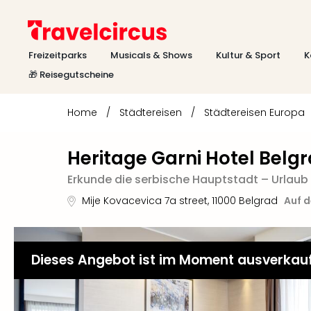
Freizeitparks
Musicals & Shows
Kultur & Sport
K
🎁 Reisegutscheine
Home
/
Städtereisen
/
Städtereisen Europa
Heritage Garni Hotel Belg
Erkunde die serbische Hauptstadt – Urlaub 
Mije Kovacevica 7a street
,
11000
Belgrad
Auf d
Dieses Angebot ist im Moment ausverkau