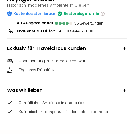
Historisch-modernes Ambiente in Gießen
Slag
Eftel
Kostenlos stornierbar
Bestpreisgarantie
LEG
4.1
ausgezeichnet
35
Bewertungen
Deu
Brauchst du Hilfe?
+49 30 5444 55 800
Parc
Astér
Rast
Exklusiv für Travelcircus Kunden
Lan
Baye
Übernachtung im Zimmer deiner Wahl
Park
Tägliches Frühstück
Plop
Deu
(eh
Was wir lieben
Holi
Park
Gemütliches Ambiente im Industriestil
Tivol
Kop
Kulinarischer Hochgenuss in den Hotelrestaurants
Futu
Bela
alle