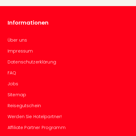
Fest
Stör
Fest
Mus
Informationen
Fuld
Are
di
Über uns
Ver
Impressum
alle
Ang
Datenschutzerklärung
Musi
FAQ
Musi
Ham
Jobs
alle
Ang
Sitemap
Kultu
Reisegutschein
&
Spor
Werden Sie Hotelpartner!
Mus
Tec
Affiliate Partner Programm
Sins