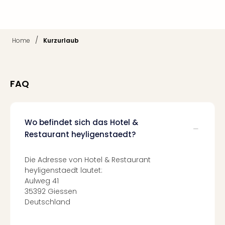
Thea
ABB
Voy
/
in
Home
Kurzurlaub
Lon
Harr
Pott
FAQ
Thea
Lon
GOP
Vari
Wo befindet sich das Hotel &
Thea
Restaurant heyligenstaedt?
Frie
Pala
Die Adresse von Hotel & Restaurant
Berli
heyligenstaedt lautet:
Fest
Aulweg 41
Neu
35392 Giessen
Fest
Deutschland
Bad
Bad