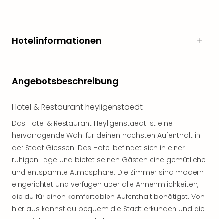
noc
meh
Frei
Hotelinformationen
Frei
Eur
Frei
Deu
Angebotsbeschreibung
Frei
Nied
Frei
Hotel & Restaurant heyligenstaedt
Öste
Das Hotel & Restaurant Heyligenstaedt ist eine
Frei
hervorragende Wahl für deinen nächsten Aufenthalt in
Fran
der Stadt Giessen. Das Hotel befindet sich in einer
Musi
&
ruhigen Lage und bietet seinen Gästen eine gemütliche
Sho
und entspannte Atmosphäre. Die Zimmer sind modern
Musi
eingerichtet und verfügen über alle Annehmlichkeiten,
Starl
die du für einen komfortablen Aufenthalt benötigst. Von
Expr
hier aus kannst du bequem die Stadt erkunden und die
Moul