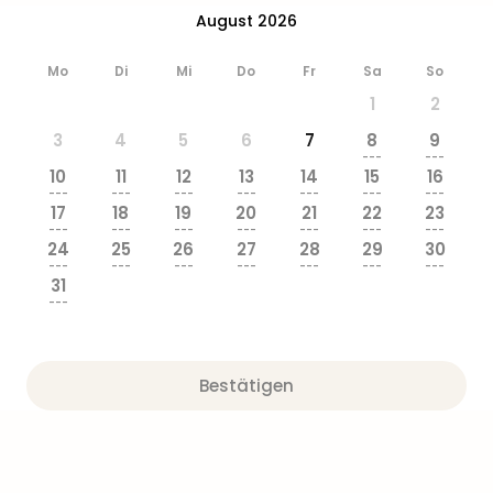
Ang
August 2026
Wass
Trop
Mo
Di
Mi
Do
Fr
Sa
So
Isla
1
2
The
Erdi
3
4
5
6
7
8
9
Rula
---
---
10
11
12
13
14
15
16
Bad
---
---
---
---
---
---
---
Sch
17
18
19
20
21
22
23
aqu
---
---
---
---
---
---
---
24
25
26
27
28
29
30
The
---
---
---
---
---
---
---
Sins
31
alle
---
Ang
Zoo
&
Bestätigen
Safa
Erle
Zoo
Han