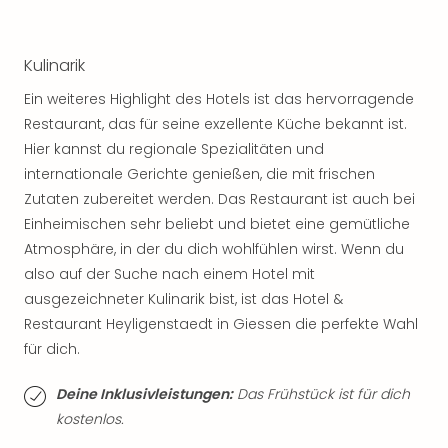
Sch
und
das
Kulinarik
Biest
Wie
Ein weiteres Highlight des Hotels ist das hervorragende
Mari
Restaurant, das für seine exzellente Küche bekannt ist.
Ther
Hier kannst du regionale Spezialitäten und
Sta
internationale Gerichte genießen, die mit frischen
Ente
Zutaten zubereitet werden. Das Restaurant ist auch bei
Das
Pha
Einheimischen sehr beliebt und bietet eine gemütliche
der
Atmosphäre, in der du dich wohlfühlen wirst. Wenn du
Ope
also auf der Suche nach einem Hotel mit
Köln
ausgezeichneter Kulinarik bist, ist das Hotel &
Tan
Restaurant Heyligenstaedt in Giessen die perfekte Wahl
der
für dich.
Vam
alle
Deine Inklusivleistungen:
Das Frühstück ist für dich
Ang
kostenlos.
Sho
&