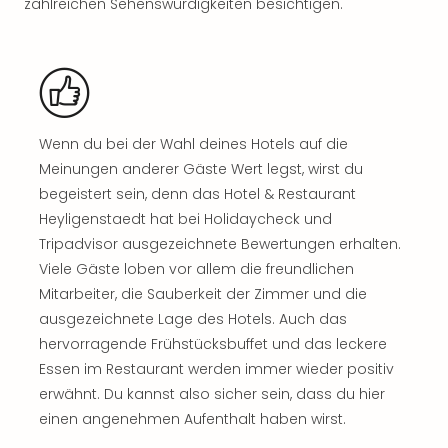
zahlreichen Sehenswürdigkeiten besichtigen.
Rou
Das
Musi
Köni
der
Löw
Die
Wenn du bei der Wahl deines Hotels auf die
Eisk
Meinungen anderer Gäste Wert legst, wirst du
Tarz
begeistert sein, denn das Hotel & Restaurant
MJ
Heyligenstaedt hat bei Holidaycheck und
–
Tripadvisor ausgezeichnete Bewertungen erhalten.
Das
Viele Gäste loben vor allem die freundlichen
Mich
Mitarbeiter, die Sauberkeit der Zimmer und die
Jac
Musi
ausgezeichnete Lage des Hotels. Auch das
Der
hervorragende Frühstücksbuffet und das leckere
Teuf
Essen im Restaurant werden immer wieder positiv
träg
erwähnt. Du kannst also sicher sein, dass du hier
Pra
einen angenehmen Aufenthalt haben wirst.
Die