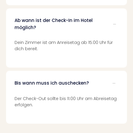
Qua
Com
Club
Ab wann ist der Check-In im Hotel
Pret
möglich?
Wo
alle
Ang
Dein Zimmer ist am Anreisetag ab 15:00 Uhr für
TV
dich bereit.
Sho
ZDF
Fern
in
Main
Bis wann muss ich auschecken?
Stef
Raa
Der Check-Out sollte bis 11:00 Uhr am Abreisetag
Sho
erfolgen.
alle
Ang
Fest
Dom