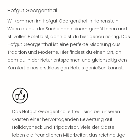
noc
Hofgut Georgenthal
meh
Frei
Willkommen im Hofgut Georgenthal in Hohenstein!
Frei
Wenn du auf der Suche nach einem gemütlichen und
Eur
stilvollen Hotel bist, dann bist du hier genau richtig. Das
Frei
Hofgut Georgenthal ist eine perfekte Mischung aus
Deu
Tradition und Moderne. Hier findest du einen Ort, an
Frei
dem du in der Natur entspannen und gleichzeitig den
Nied
Frei
Komfort eines erstklassigen Hotels genießen kannst.
Öste
Frei
Fran
Musi
&
Sho
Das Hofgut Georgenthal erfreut sich bei unseren
Musi
Gästen einer hervorragenden Bewertung auf
Starl
Holidaycheck und Tripadvisor. Viele der Gäste
Expr
loben die freundlichen Mitarbeiter, das reichhaltige
Moul