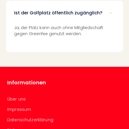
Mer
Ben
Ist der Golfplatz öffentlich zugänglich?
Mus
Stut
Ja, der Platz kann auch ohne Mitgliedschaft
Pors
gegen Greenfee genutzt werden.
Mus
Auto
Wolf
BM
Mus
in
Mün
Barb
Informationen
Mus
Tec
Spey
Über uns
alle
Impressum
Ang
Auss
Datenschutzerklärung
Ga