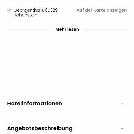
Sere
Park
Georgenthal 1
,
65329
Auf der Karte anzeigen
Allw
Hohenstein
Müns
Zoo
Mehr lesen
Leip
Safa
Beek
Ber
ZOO
Erle
Gels
Welt
Wal
Nau
Aqu
Hotelinformationen
Zool
Gar
Berli
alle
Angebotsbeschreibung
Ang