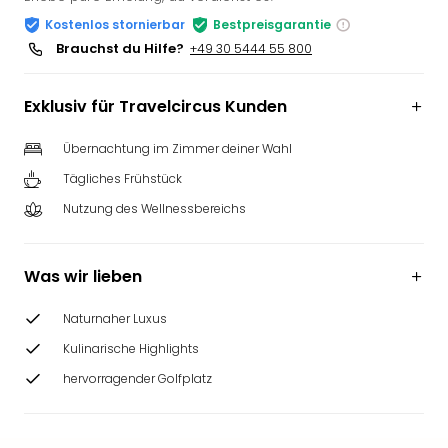
Slag
Kostenlos stornierbar
Bestpreisgarantie
Eftel
Brauchst du Hilfe?
+49 30 5444 55 800
LEG
Deu
Exklusiv für Travelcircus Kunden
Parc
Astér
Übernachtung im Zimmer deiner Wahl
Rast
Lan
Tägliches Frühstück
Baye
Nutzung des Wellnessbereichs
Park
Plop
Deu
Was wir lieben
(eh
Holi
Naturnaher Luxus
Park
Tivol
Kulinarische Highlights
Kop
hervorragender Golfplatz
Futu
Bela
alle