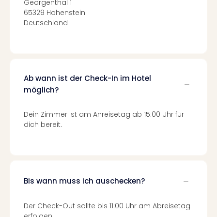
Georgenthal 1
Qua
65329 Hohenstein
Com
Deutschland
Club
Pret
Wo
alle
Ang
TV
Ab wann ist der Check-In im Hotel
Sho
möglich?
ZDF
Fern
Dein Zimmer ist am Anreisetag ab 15:00 Uhr für
in
dich bereit.
Main
Stef
Raa
Sho
alle
Bis wann muss ich auschecken?
Ang
Fest
Dom
Der Check-Out sollte bis 11:00 Uhr am Abreisetag
erfolgen.