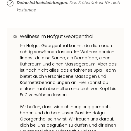
Sch
Deine Inklusivleistungen:
Das Frühstück ist für dich
und
kostenlos.
das
Biest
Wie
Mari
Wellness im Hofgut Georgenthal
Ther
Sta
Im Hofgut Georgenthal kannst du dich auch
Ente
richtig verwöhnen lassen. Im Wellnessbereich
findest du eine Sauna, ein Dampfbad, einen
Das
Ruheraum und einen Massageraum. Aber das
Pha
ist noch nicht alles, das erfahrenes Spa-Team
der
bietet auch verschiedene Massagen und
Ope
Kosmetikbehandlungen an. Hier kannst du
Köln
einfach mal abschalten und dich von Kopf bis
Tan
Fuß verwöhnen lassen.
der
Vam
Wir hoffen, dass wir dich neugierig gemacht
alle
haben und du bald unser Gast im Hofgut
Ang
Georgenthal sein wirst. Wir freuen uns darauf,
Sho
dich bei uns begrüßen zu dürfen und dir einen
&