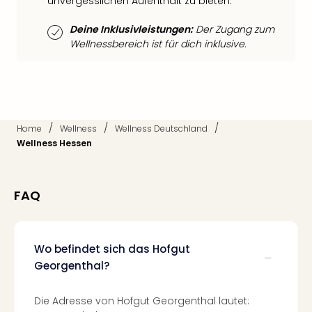
unvergesslichen Aufenthalt zu bieten.
Thea
ABB
Deine Inklusivleistungen:
Der Zugang zum
Voy
Wellnessbereich ist für dich inklusive.
in
Lon
Harr
Pott
Thea
/
/
/
Home
Wellness
Wellness Deutschland
Lon
Wellness Hessen
GOP
Vari
Thea
FAQ
Frie
Pala
Berli
Fest
Wo befindet sich das Hofgut
Neu
Georgenthal?
Fest
Bad
Die Adresse von Hofgut Georgenthal lautet:
Bad