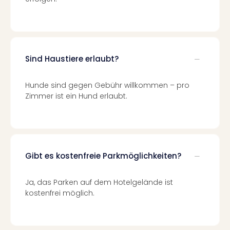
Fest
Stör
Fest
Mus
Fuld
Are
Sind Haustiere erlaubt?
di
Ver
Hunde sind gegen Gebühr willkommen – pro
alle
Zimmer ist ein Hund erlaubt.
Ang
Musi
Musi
Ham
alle
Gibt es kostenfreie Parkmöglichkeiten?
Ang
Kultu
&
Ja, das Parken auf dem Hotelgelände ist
Spor
kostenfrei möglich.
Mus
Tec
Sins