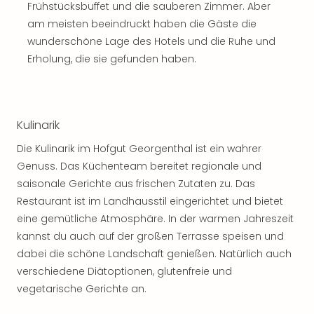
Rou
Frühstücksbuffet und die sauberen Zimmer. Aber
Das
am meisten beeindruckt haben die Gäste die
Musi
wunderschöne Lage des Hotels und die Ruhe und
Köni
Erholung, die sie gefunden haben.
der
Löw
Die
Eisk
Kulinarik
Tarz
MJ
Die Kulinarik im Hofgut Georgenthal ist ein wahrer
–
Genuss. Das Küchenteam bereitet regionale und
Das
saisonale Gerichte aus frischen Zutaten zu. Das
Mich
Restaurant ist im Landhausstil eingerichtet und bietet
Jac
eine gemütliche Atmosphäre. In der warmen Jahreszeit
Musi
kannst du auch auf der großen Terrasse speisen und
Der
Teuf
dabei die schöne Landschaft genießen. Natürlich auch
träg
verschiedene Diätoptionen, glutenfreie und
Pra
vegetarische Gerichte an.
Die