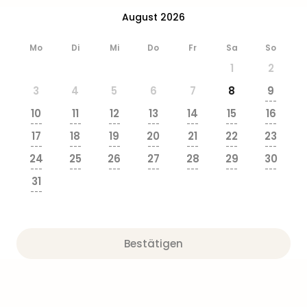
Ang
August 2026
Wass
Trop
Mo
Di
Mi
Do
Fr
Sa
So
Isla
The
1
2
Erdi
3
4
5
6
7
8
9
Rula
---
Bad
10
11
12
13
14
15
16
---
---
---
---
---
---
---
Sch
17
18
19
20
21
22
23
aqu
---
---
---
---
---
---
---
The
24
25
26
27
28
29
30
---
---
---
---
---
---
---
Sins
31
alle
---
Ang
Zoo
&
Bestätigen
Safa
Erle
Zoo
Han