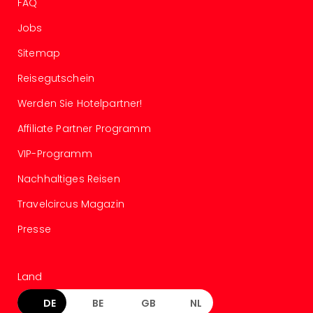
FAQ
Of
Thro
Jobs
Stud
Tour
Sitemap
Swar
Reisegutschein
Krist
Mini
Werden Sie Hotelpartner!
Wun
Ham
Affiliate Partner Programm
War
VIP-Programm
Bros.
Stud
Nachhaltiges Reisen
Tour
Lon
Travelcircus Magazin
–
Presse
The
Mak
of
Land
Harr
Pott
DE
BE
GB
NL
An