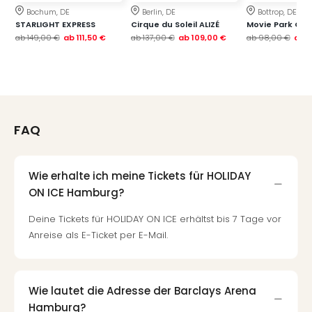
Fest
Bochum, DE
Berlin, DE
Bottrop, DE
Stör
STARLIGHT EXPRESS
Cirque du Soleil ALIZÉ
Movie Park Ge
Fest
ab
149,00 €
ab
111,50 €
ab
137,00 €
ab
109,00 €
ab
98,00 €
ab
7
Mus
Fuld
Are
di
Ver
alle
FAQ
Ang
Musi
Musi
Wie erhalte ich meine Tickets für HOLIDAY
Ham
ON ICE Hamburg?
alle
Ang
Deine Tickets für HOLIDAY ON ICE erhältst bis 7 Tage vor
Kultu
Anreise als E-Ticket per E-Mail.
&
Spor
Mus
Tec
Wie lautet die Adresse der Barclays Arena
Sins
Hamburg?