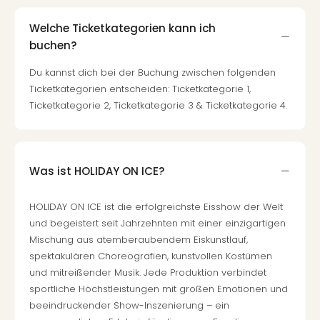
Of
Thro
Welche Ticketkategorien kann ich
Stud
buchen?
Tour
Swar
Du kannst dich bei der Buchung zwischen folgenden
Krist
Ticketkategorien entscheiden: Ticketkategorie 1,
Mini
Ticketkategorie 2, Ticketkategorie 3 & Ticketkategorie 4.
Wun
Ham
War
Bros.
Was ist HOLIDAY ON ICE?
Stud
Tour
HOLIDAY ON ICE ist die erfolgreichste Eisshow der Welt
Lon
und begeistert seit Jahrzehnten mit einer einzigartigen
–
The
Mischung aus atemberaubendem Eiskunstlauf,
Mak
spektakulären Choreografien, kunstvollen Kostümen
of
und mitreißender Musik. Jede Produktion verbindet
Harr
sportliche Höchstleistungen mit großen Emotionen und
Pott
beeindruckender Show-Inszenierung – ein
An