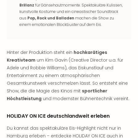
Rou
Brillanz
für Gänsehautmomente. Spektakuläre Kulissen,
Das
kunstvolle Kostüme und ein cineastischer Soundtrack
Musi
aus
Pop, Rock und Balladen
machen die Show zu
Köni
einem emotionalen Blockbuster auf dem Eis.
der
Löw
Die
Eisk
Hinter der Produktion steht ein
hochkarätiges
Tarz
Kreativteam
um Kim Gavin (Creative Director u.a. für
MJ
Adele und Robbie Williams), das Eiskunstlauf und
–
Entertainment zu einem atmosphärischen
Das
Gesamtkunstwerk verschmelzen lässt. So entsteht eine
Mich
Show, die die Magie des Kinos mit
sportlicher
Jac
Musi
Höchstleistung
und modernster Bühnentechnik vereint.
Der
Teuf
HOLIDAY ON ICE deutschlandweit erleben
träg
Pra
Du kannst das spektakuläre Eis-Highlight nicht nur in
Die
Hamburg erleben – entdecke HOLIDAY ON ICE auch in