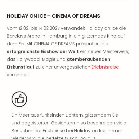
Sere
Park
Allw
HOLIDAY ON ICE – CINEMA OF DREAMS
Müns
Vom 12.02. bis 14.02.2027 verwandelt Holiday on Ice die
Zoo
Leip
Barclays Arena in Hamburg in ein glitzerndes Kino auf
Safa
dem Eis. Mit CINEMA OF DREAMS präsentiert die
Beek
erfolgreichste Eisshow der Welt
ein neues Meisterwerk,
Ber
das Hollywood-Magie und
atemberaubenden
ZOO
Eiskunstlauf
zu einer unvergesslichen
Erlebnisreise
Erle
verbindet.
Gels
Welt
Wal
Nau
Aqu
Zool
Ein Meer aus funkelnden Lichtern, glitzerndem Eis
Gar
und begeisterten Gesichtern – so beschreiben viele
Berli
Besucher ihre Erlebnisse bei Holiday on Ice. Immer
alle
Ang
wieder wird die perfekte Mischung aus