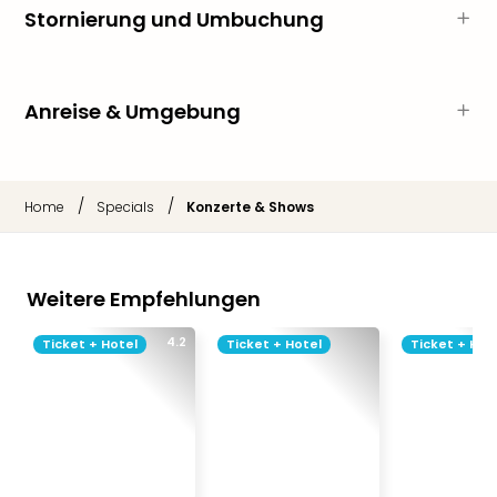
Qua
Stornierung und Umbuchung
Com
Club
Pret
Wo
Anreise & Umgebung
alle
Ang
TV
Sho
/
/
Home
Specials
Konzerte & Shows
ZDF
Fern
in
Weitere Empfehlungen
Main
Stef
4.2
Ticket + Hotel
Ticket + Hotel
Ticket + Hot
Raa
Sho
alle
Ang
Fest
Dom