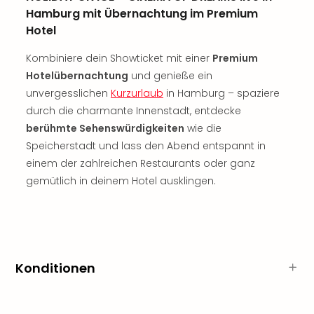
Thea
Hamburg mit Übernachtung im Premium
ABB
Hotel
Voy
in
Kombiniere dein Showticket mit einer
Premium
Lon
Hotelübernachtung
und genieße ein
Harr
unvergesslichen
Kurzurlaub
in Hamburg – spaziere
Pott
durch die charmante Innenstadt, entdecke
Thea
berühmte Sehenswürdigkeiten
wie die
Lon
Speicherstadt und lass den Abend entspannt in
GOP
einem der zahlreichen Restaurants oder ganz
Vari
Thea
gemütlich in deinem Hotel ausklingen.
Frie
Pala
Berli
Fest
Neu
Konditionen
Fest
Bad
Bad