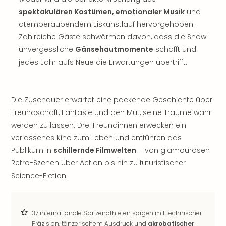
noc
spektakulären Kostümen, emotionaler Musik
und
meh
atemberaubendem Eiskunstlauf hervorgehoben.
Frei
Zahlreiche Gäste schwärmen davon, dass die Show
Frei
unvergessliche
Gänsehautmomente
schafft und
Eur
jedes Jahr aufs Neue die Erwartungen übertrifft.
Frei
Deu
Frei
Nied
Die Zuschauer erwartet eine packende Geschichte über
Frei
Freundschaft, Fantasie und den Mut, seine Träume wahr
Öste
werden zu lassen. Drei Freundinnen erwecken ein
Frei
verlassenes Kino zum Leben und entführen das
Fran
Publikum in
schillernde Filmwelten
– von glamourösen
Musi
Retro-Szenen über Action bis hin zu futuristischer
&
Sho
Science-Fiction.
Musi
Starl
Expr
37 internationale Spitzenathleten sorgen mit technischer
Moul
Präzision, tänzerischem Ausdruck und
akrobatischer