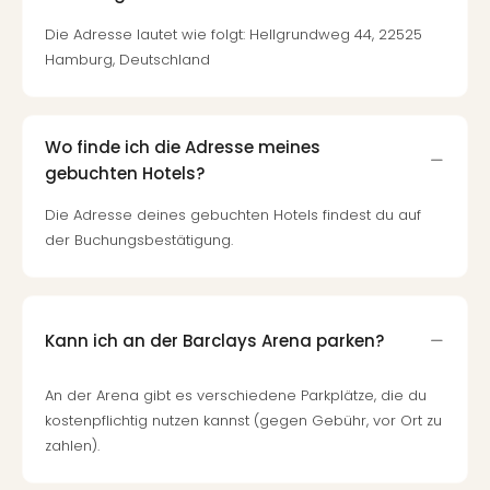
Mer
Die Adresse lautet wie folgt: Hellgrundweg 44, 22525
Ben
Hamburg, Deutschland
Mus
Stut
Pors
Mus
Wo finde ich die Adresse meines
Auto
gebuchten Hotels?
Wolf
BM
Die Adresse deines gebuchten Hotels findest du auf
Mus
der Buchungsbestätigung.
in
Mün
Barb
Mus
Kann ich an der Barclays Arena parken?
Tec
Spey
An der Arena gibt es verschiedene Parkplätze, die du
alle
kostenpflichtig nutzen kannst (gegen Gebühr, vor Ort zu
Ang
zahlen).
Auss
Ga