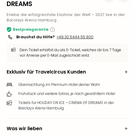
DREAMS
Slag
Eftel
Erlebe die erfolgreichste Eisshow der Welt – 2027 live in der
LEG
Barclays Arena Hamburg
Deu
Bestpreisgarantie
Parc
Brauchst du Hilfe?
+49 30 5444 55 800
Astér
Rast
Dein Ticket erhältst du als E-Ticket, welches dir bis 7 Tage
Lan
vor Anreise per E-Mail zugeschickt wird.
Baye
Park
Exklusiv für Travelcircus Kunden
Plop
Deu
Übernachtung im Premium Hotel deiner Wahl
(eh
Holi
Frühstück und weitere Extras, je nach gewähltem Hotel
Park
Tickets für HOLIDAY ON ICE – CINEMA OF DREAMS in der
Tivol
Barclays Arena Hamburg
Kop
Futu
Bela
Was wir lieben
alle