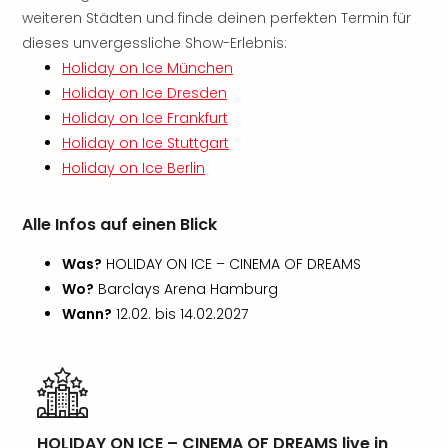
Sch
weiteren Städten und finde deinen perfekten Termin für
und
dieses unvergessliche Show-Erlebnis:
das
Biest
Holiday on Ice München
Wie
Holiday on Ice Dresden
Mari
Holiday on Ice Frankfurt
Ther
Holiday on Ice Stuttgart
Sta
Holiday on Ice Berlin
Ente
Das
Pha
Alle Infos auf einen Blick
der
Was?
HOLIDAY ON ICE – CINEMA OF DREAMS
Ope
Köln
Wo?
Barclays Arena Hamburg
Tan
Wann?
12.02. bis 14.02.2027
der
Vam
alle
Ang
Sho
&
HOLIDAY ON ICE – CINEMA OF DREAMS live in