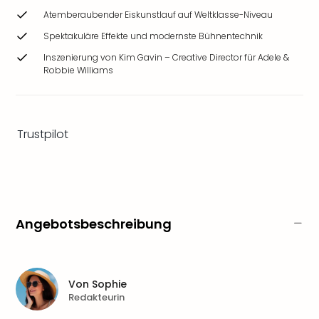
Ang
Atemberaubender Eiskunstlauf auf Weltklasse-Niveau
Wass
Spektakuläre Effekte und modernste Bühnentechnik
Trop
Isla
Inszenierung von Kim Gavin – Creative Director für Adele &
The
Robbie Williams
Erdi
Rula
Bad
Trustpilot
Sch
aqu
The
Sins
alle
Ang
Angebotsbeschreibung
Zoo
&
Safa
Erle
Von
Sophie
Zoo
Redakteurin
Han