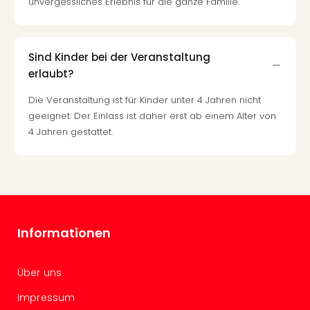
unvergessliches Erlebnis für die ganze Familie.
Even
at
War
Sind Kinder bei der Veranstaltung
Bros.
erlaubt?
Stud
Tour
Die Veranstaltung ist für Kinder unter 4 Jahren nicht
Lon
geeignet. Der Einlass ist daher erst ab einem Alter von
–
4 Jahren gestattet.
The
Mak
of
Harr
Pott
Form
1
Informationen
Die
Auss
Imme
Über uns
Auss
Impressum
alle