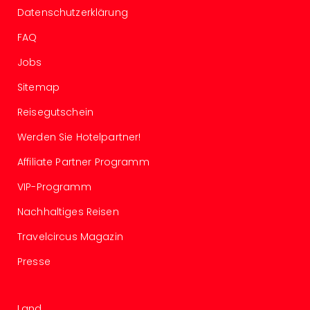
Ang
Datenschutzerklärung
Spor
FAQ
Skiu
in
Jobs
Deu
Skiu
Sitemap
in
Reisegutschein
Öste
Form
Werden Sie Hotelpartner!
1
Reis
Affiliate Partner Programm
Konz
VIP-Programm
Konz
Pitbu
Nachhaltiges Reisen
Karo
G
Travelcircus Magazin
Back
Presse
Boy
Disn
in
Land