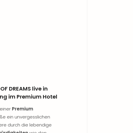
OF DREAMS live in
ng im Premium Hotel
 einer
Premium
ße ein unvergesslichen
re durch die lebendige
ürdigkeiten
wie den