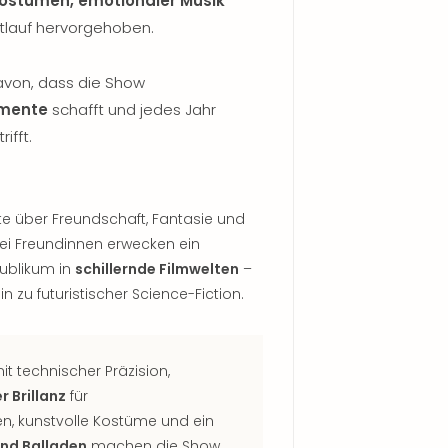
ostümen, emotionaler Musik
lauf hervorgehoben.
von, dass die Show
mente
schafft und jedes Jahr
ifft.
e über Freundschaft, Fantasie und
ei Freundinnen erwecken ein
ublikum in
schillernde Filmwelten
–
 zu futuristischer Science-Fiction.
it technischer Präzision,
 Brillanz
für
, kunstvolle Kostüme und ein
und Balladen
machen die Show