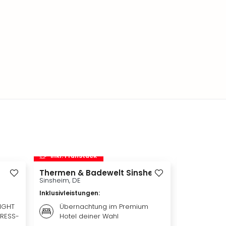
inkl. Frühstück
inkl. Frü
Thermen & Badewelt Sinsheim
Disneyland 
Disneylan
Sinsheim, DE
Adventure 
Inklusivleistungen
:
Hotelübe
Paris, FR
LIGHT
Übernachtung im Premium
PRESS-
Hotel deiner Wahl
Inklusivleis