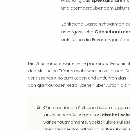
Mischung aus
spektakulären K
und atemberaubendem Eiskunst
Zahlreiche Gäste schwärmen da
unvergessliche
Gänsehautmo
aufs Neue die Erwartungen übertr
Die Zuschauer erwartet eine packende Geschicht
den Mut, seine Träume wahr werden zu lassen. Dr
verlassenes Kino zum Leben und entführen das P
von glamourösen Retro-Szenen über Action bis hin
37 internationale Spitzenathleten sorgen m
tänzerischem Ausdruck und
akrobatischer
Gänsehautmomente. Spektakuläre Kulissen
cineastischer Soundtrack aus
Pop, Rock 