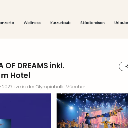
onzerte
Wellness
Kurzurlaub
Städtereisen
Urlaub
 OF DREAMS inkl.
um Hotel
 – 2027 live in der Olympiahalle München