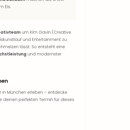
m Eis.
eativteam
um Kim Gavin (Creative
Eiskunstlauf und Entertainment zu
elzen lässt. So entsteht eine
chstleistung
und modernster
ben
ur in München erleben – entdecke
e deinen perfekten Termin für dieses