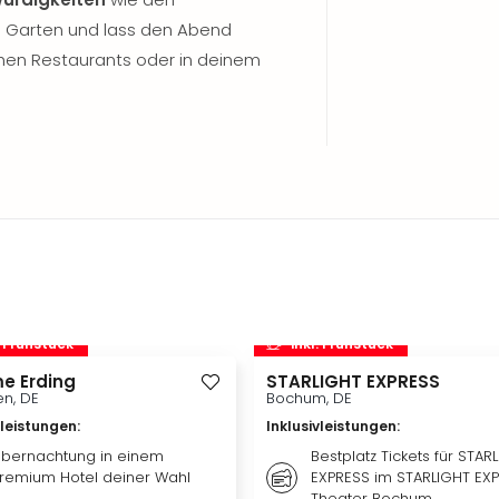
n Garten und lass den Abend
chen Restaurants oder in deinem
. Frühstück
inkl. Frühstück
e Erding
STARLIGHT EXPRESS
n, DE
Bochum, DE
vleistungen
:
Inklusivleistungen
:
bernachtung in einem
Bestplatz Tickets für STAR
remium Hotel deiner Wahl
EXPRESS im STARLIGHT EX
Theater Bochum