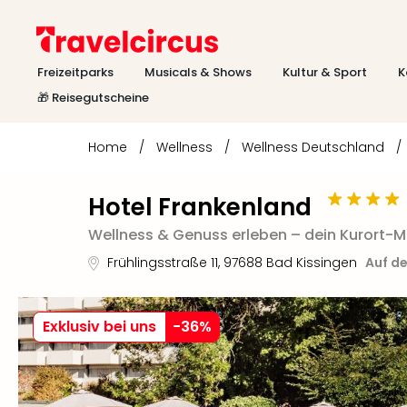
Freizeitparks
Musicals & Shows
Kultur & Sport
K
🎁 Reisegutscheine
Home
/
Wellness
/
Wellness Deutschland
/
Hotel Frankenland
Wellness & Genuss erleben – dein Kurort
Frühlingsstraße 11
,
97688
Bad Kissingen
Auf de
Exklusiv bei uns
-
36
%