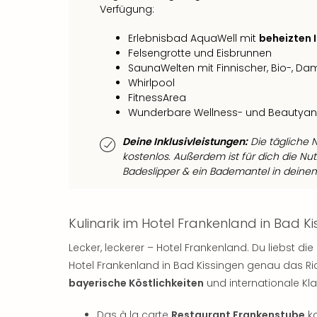
Verfügung:
Erlebnisbad AquaWell mit
beheizten 
Felsengrotte und Eisbrunnen
SaunaWelten mit Finnischer, Bio-, D
Whirlpool
FitnessArea
Wunderbare Wellness- und Beauty
Deine Inklusivleistungen:
Die tägliche 
kostenlos. Außerdem ist für dich die Nut
Badeslipper & ein Bademantel in deine
Kulinarik im Hotel Frankenland in Bad K
Lecker, leckerer – Hotel Frankenland. Du liebst d
Hotel Frankenland in Bad Kissingen genau das Ri
bayerische Köstlichkeiten
und internationale Kla
Das à la carte
Restaurant Frankenstube
ka