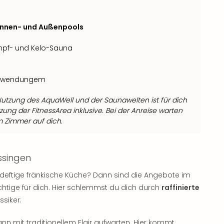
Innen- und Außenpools
ampf- und Kelo-Sauna
anwendungem
Nutzung des AquaWell und der Saunawelten ist für dich
zung der FitnessArea inklusive. Bei der Anreise warten
m Zimmer auf dich.
issingen
ie deftige fränkische Küche? Dann sind die Angebote im
chtige für dich. Hier schlemmst du dich durch
raffinierte
ssiker:
nn mit traditionellem Flair aufwarten. Hier kommt