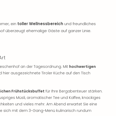
mmer, ein
toller Wellnessbereich
und freundliches
hof überzeugt ehemalige Gäste auf ganzer Linie.
Art
l Reschenhof an der Tagesordnung. Mit
hochwertigen
d hier ausgezeichnete Tiroler Küche auf den Tisch
lichen Frühstücksbuffet
für Ihre Bergabenteuer stärken.
nuspriges Müsli, aromatischer Tee und Kaffee, knackiges
ichkeiten und vieles mehr. Am Abend erwartet Sie eine
ie sich mit dem 3-Gang-Menü kulinarisch rundum