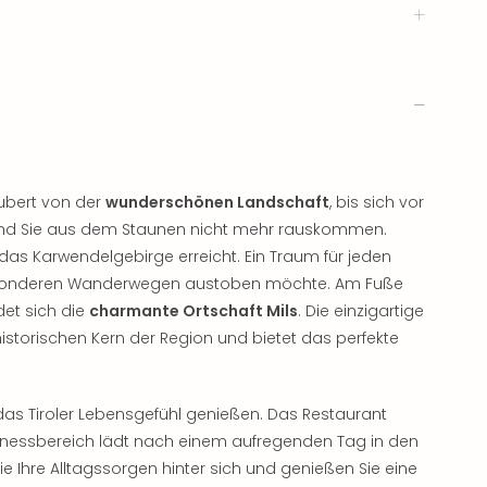
ubert von der
wunderschönen Landschaft
, bis sich vor
 und Sie aus dem Staunen nicht mehr rauskommen.
as Karwendelgebirge erreicht. Ein Traum für jeden
n besonderen Wanderwegen austoben möchte. Am Fuße
et sich die
charmante Ortschaft Mils
. Die einzigartige
n historischen Kern der Region und bietet das perfekte
s Tiroler Lebensgefühl genießen. Das Restaurant
ellnessbereich lädt nach einem aufregenden Tag in den
ie Ihre Alltagssorgen hinter sich und genießen Sie eine