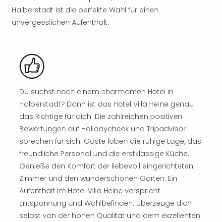
Rou
Halberstadt ist die perfekte Wahl für einen
Das
unvergesslichen Aufenthalt.
Musi
Köni
der
Löw
Die
Eisk
Tarz
Du suchst nach einem charmanten Hotel in
MJ
Halberstadt? Dann ist das Hotel Villa Heine genau
–
das Richtige für dich. Die zahlreichen positiven
Das
Bewertungen auf Holidaycheck und Tripadvisor
Mich
sprechen für sich. Gäste loben die ruhige Lage, das
Jac
freundliche Personal und die erstklassige Küche.
Musi
Genieße den Komfort der liebevoll eingerichteten
Der
Zimmer und den wunderschönen Garten. Ein
Teuf
träg
Aufenthalt im Hotel Villa Heine verspricht
Pra
Entspannung und Wohlbefinden. Überzeuge dich
Die
selbst von der hohen Qualität und dem exzellenten