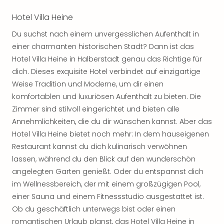
noc
Hotel Villa Heine
meh
Frei
Du suchst nach einem unvergesslichen Aufenthalt in
Frei
einer charmanten historischen Stadt? Dann ist das
Eur
Hotel Villa Heine in Halberstadt genau das Richtige für
Frei
dich. Dieses exquisite Hotel verbindet auf einzigartige
Deu
Weise Tradition und Moderne, um dir einen
Frei
Nied
komfortablen und luxuriösen Aufenthalt zu bieten. Die
Frei
Zimmer sind stilvoll eingerichtet und bieten alle
Öste
Annehmlichkeiten, die du dir wünschen kannst. Aber das
Frei
Hotel Villa Heine bietet noch mehr: In dem hauseigenen
Fran
Restaurant kannst du dich kulinarisch verwöhnen
Musi
lassen, während du den Blick auf den wunderschön
&
angelegten Garten genießt. Oder du entspannst dich
Sho
im Wellnessbereich, der mit einem großzügigen Pool,
Musi
Starl
einer Sauna und einem Fitnessstudio ausgestattet ist.
Expr
Ob du geschäftlich unterwegs bist oder einen
Moul
romantischen Urlaub planst, das Hotel Villa Heine in