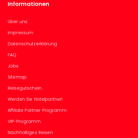
Informationen
Mer
Ben
Mus
Über uns
Stut
Pors
Impressum
Mus
Datenschutzerklärung
Auto
Wolf
FAQ
BM
Mus
Jobs
in
Sitemap
Mün
Barb
Reisegutschein
Mus
Tec
Werden Sie Hotelpartner!
Spey
Affiliate Partner Programm
alle
Ang
VIP-Programm
Auss
Nachhaltiges Reisen
Ga