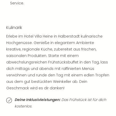
Sch
Service.
und
das
Biest
Wie
Kulinarik
Mari
Ther
Erlebe im Hotel Villa Heine in Halberstadt kulinarische
Sta
Hochgenüsse. Genieße in elegantem Ambiente
Ente
kreative, regionale Küche, zubereitet aus frischen,
Das
saisonalen Produkten. Starte mit einem
Pha
abwechslungsreichen Frühstücksbuffet in den Tag, lass
der
Ope
dich mittags und abends mit raffinierten Menüs
Köln
verwöhnen und runde den Tag mit einem edlen Tropfen
Tan
aus dem gut bestückten Weinkeller ab. Dein
der
Geschmack wird es dir danken!
Vam
alle
Deine Inklusivleistungen:
Das Frühstück ist für dich
Ang
kostenlos.
Sho
&