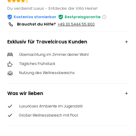
s
Slag
Du verdienst Luxus - Entdecke die Villa Heine!
Eftel
Kostenlos stornierbar
Bestpreisgarantie
LEG
Brauchst du Hilfe?
+49 30 5444 55 800
Deu
Parc
Astér
Exklusiv für Travelcircus Kunden
Rast
Lan
Übernachtung im Zimmer deiner Wahl
Baye
Tägliches Frühstück
Park
Plop
Nutzung des Wellnessbereichs
Deu
(eh
Holi
Was wir lieben
Park
Tivol
Luxuriöses Ambiente im Jugendstil
Kop
Großer Wellnessbereich mit Pool
Futu
Bela
alle