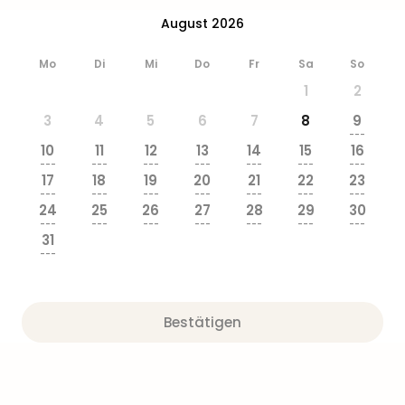
Ang
August 2026
Wass
Trop
Mo
Di
Mi
Do
Fr
Sa
So
Isla
The
1
2
Erdi
3
4
5
6
7
8
9
Rula
---
Bad
10
11
12
13
14
15
16
---
---
---
---
---
---
---
Sch
17
18
19
20
21
22
23
aqu
---
---
---
---
---
---
---
The
24
25
26
27
28
29
30
---
---
---
---
---
---
---
Sins
31
alle
---
Ang
Zoo
&
Bestätigen
Safa
Erle
Zoo
Han