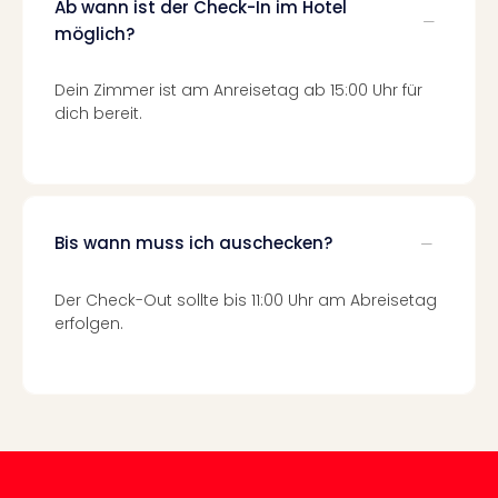
Fest
Ab wann ist der Check-In im Hotel
Stör
möglich?
Fest
Mus
Dein Zimmer ist am Anreisetag ab 15:00 Uhr für
Fuld
dich bereit.
Are
di
Ver
alle
Ang
Bis wann muss ich auschecken?
Musi
Musi
Ham
Der Check-Out sollte bis 11:00 Uhr am Abreisetag
alle
erfolgen.
Ang
Kultu
&
Spor
Mus
Tec
Sins