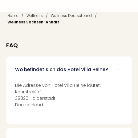
Qua
Com
/
/
/
Club
Home
Wellness
Wellness Deutschland
Pret
Wellness Sachsen-Anhalt
Wo
alle
Ang
FAQ
TV
Sho
ZDF
Wo befindet sich das Hotel Villa Heine?
Fern
in
Main
Die Adresse von Hotel Villa Heine lautet:
Stef
Kehrstraße 1
Raa
38820 Halberstadt
Sho
Deutschland
alle
Ang
Fest
Dom