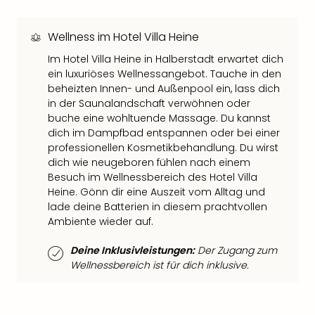
Thea
ABB
Wellness im Hotel Villa Heine
Voy
in
Im Hotel Villa Heine in Halberstadt erwartet dich
Lon
ein luxuriöses Wellnessangebot. Tauche in den
Harr
beheizten Innen- und Außenpool ein, lass dich
Pott
in der Saunalandschaft verwöhnen oder
buche eine wohltuende Massage. Du kannst
Thea
dich im Dampfbad entspannen oder bei einer
Lon
professionellen Kosmetikbehandlung. Du wirst
GOP
dich wie neugeboren fühlen nach einem
Vari
Besuch im Wellnessbereich des Hotel Villa
Thea
Heine. Gönn dir eine Auszeit vom Alltag und
Frie
lade deine Batterien in diesem prachtvollen
Pala
Ambiente wieder auf.
Berli
Fest
Deine Inklusivleistungen:
Der Zugang zum
Neu
Wellnessbereich ist für dich inklusive.
Fest
Bad
Bad