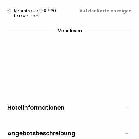
Sere
Park
Kehrstraße 1
,
38820
Auf der Karte anzeigen
Allw
Halberstadt
Müns
Zoo
Mehr lesen
Leip
Safa
Beek
Ber
ZOO
Erle
Gels
Welt
Wal
Nau
Aqu
Hotelinformationen
Zool
Gar
Berli
alle
Angebotsbeschreibung
Ang