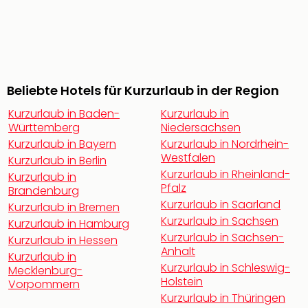
noc
meh
Frei
Frei
Eur
Frei
Beliebte Hotels für Kurzurlaub in der Region
Deu
Kurzurlaub in Baden-
Kurzurlaub in
Frei
Württemberg
Niedersachsen
Nied
Kurzurlaub in Bayern
Kurzurlaub in Nordrhein-
Frei
Westfalen
Kurzurlaub in Berlin
Öste
Kurzurlaub in Rheinland-
Kurzurlaub in
Frei
Pfalz
Brandenburg
Fran
Kurzurlaub in Saarland
Kurzurlaub in Bremen
Musi
Kurzurlaub in Sachsen
Kurzurlaub in Hamburg
&
Kurzurlaub in Sachsen-
Sho
Kurzurlaub in Hessen
Anhalt
Musi
Kurzurlaub in
Kurzurlaub in Schleswig-
Starl
Mecklenburg-
Holstein
Vorpommern
Expr
Kurzurlaub in Thüringen
Moul