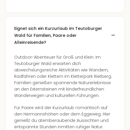
Of
Thro
Stud
Tour
Swar
Eignet sich ein Kurzurlaub im Teutoburger
Krist
Wald für Familien, Paare oder
Mini
Alleinreisende?
Wun
Ham
Outdoor-Abenteuer für Groß und Klein: Im
War
Teutoburger Wald erwarten dich
Bros.
abwechslungsreiche Aktivitäten wie Wandern,
Stud
Radfahren oder Klettern im Kletterpark Rietberg.
Tour
Familien genießen spannende Naturerlebnisse
Lon
an den Externsteinen mit kinderfreundlichen
–
Wanderwegen und kulturellen Führungen.
The
Mak
Für Paare wird der Kurzurlaub romantisch auf
of
den Hermannshöhen oder dem Eggeweg. Hier
Harr
genießt du atemberaubende Aussichten und
Pott
entspannte Stunden inmitten ruhiger Natur.
An