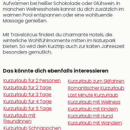
Qua
Aufwärmen bei heißer Schokolade oder Glühwein. In
Com
manchen Wellnesshotels kannst du dich zusätzlich im
warmen Pool entspannen oder eine wohltuende
Club
Massage genießen.
Pret
Wo
alle
Mit Travelcircus findest du charmante Hotels, die
winterliche Wohlfühlmomente mitten im Naturpark
Ang
bieten. So wird dein Kurztrip auch zur kalten Jahreszeit
TV
besonders gemütlich.
Sho
ZDF
Fern
Das könnte dich ebenfalls interessieren
in
Main
Kurzurlaub für 2 Personen
Kurzurlaub zum Skifahren
Stef
Kurzurlaub für 2 Tage
Romantischer Kurzurlaub
Raa
Kurzurlaub für 3 Tage
Last Minute Kurzurlaub
Sho
Kurzurlaub für 4 Tage
Kurzurlaub mit Wellness
alle
Kurzurlaub für 5 Tage
Kurzurlaub mit Kindern
Ang
Kurzurlaub mit
Kurzurlaub mit Hund
Fest
Freundinnen
Kurzurlaub mit Wandern
Dom
Kurzurlaub Schnäppchen