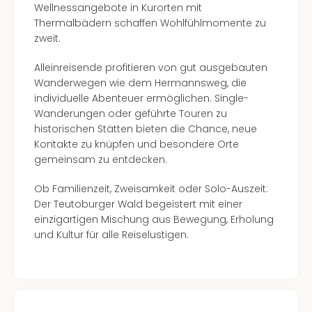
Wellnessangebote in Kurorten mit
Even
Thermalbädern schaffen Wohlfühlmomente zu
at
zweit.
War
Bros.
Alleinreisende profitieren von gut ausgebauten
Stud
Wanderwegen wie dem Hermannsweg, die
Tour
individuelle Abenteuer ermöglichen. Single-
Lon
Wanderungen oder geführte Touren zu
–
historischen Stätten bieten die Chance, neue
The
Kontakte zu knüpfen und besondere Orte
Mak
gemeinsam zu entdecken.
of
Harr
Ob Familienzeit, Zweisamkeit oder Solo-Auszeit:
Pott
Der Teutoburger Wald begeistert mit einer
Form
einzigartigen Mischung aus Bewegung, Erholung
1
und Kultur für alle Reiselustigen.
Die
Auss
Imme
Auss
alle