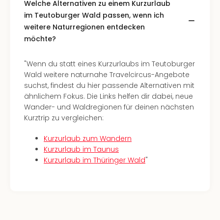
The
Welche Alternativen zu einem Kurzurlaub
Sins
im Teutoburger Wald passen, wenn ich
Bad
weitere Naturregionen entdecken
Sch
möchte?
Tau
The
"Wenn du statt eines Kurzurlaubs im Teutoburger
The
Wald weitere naturnahe Travelcircus-Angebote
Eusk
suchst, findest du hier passende Alternativen mit
Caro
ähnlichem Fokus. Die Links helfen dir dabei, neue
The
Wander- und Waldregionen für deinen nächsten
Aqu
Kurztrip zu vergleichen:
Prag
Bali
Kurzurlaub zum Wandern
The
Kurzurlaub im Taunus
The
Kurzurlaub im Thüringer Wald
"
Bad
Wöri
Rula
Eur
Karl
alle