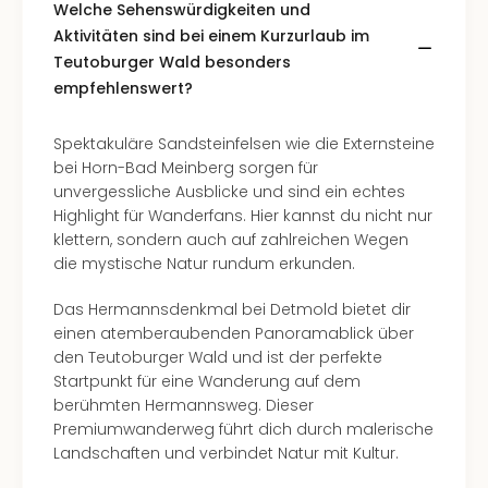
Welche Sehenswürdigkeiten und
Ang
Spor
Aktivitäten sind bei einem Kurzurlaub im
Skiu
Teutoburger Wald besonders
in
empfehlenswert?
Deu
Skiu
Spektakuläre Sandsteinfelsen wie die Externsteine
in
bei Horn-Bad Meinberg sorgen für
Öste
unvergessliche Ausblicke und sind ein echtes
Form
Highlight für Wanderfans. Hier kannst du nicht nur
1
klettern, sondern auch auf zahlreichen Wegen
Reis
die mystische Natur rundum erkunden.
Konz
Konz
Das Hermannsdenkmal bei Detmold bietet dir
Pitbu
einen atemberaubenden Panoramablick über
Karo
den Teutoburger Wald und ist der perfekte
G
Startpunkt für eine Wanderung auf dem
Back
berühmten Hermannsweg. Dieser
Boy
Premiumwanderweg führt dich durch malerische
Disn
Landschaften und verbindet Natur mit Kultur.
in