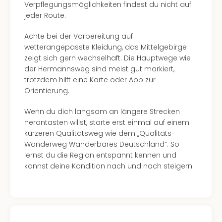
Well
Verpflegungsmöglichkeiten findest du nicht auf
Eur
jeder Route.
Deu
Achte bei der Vorbereitung auf
Itali
wetterangepasste Kleidung, das Mittelgebirge
Nied
zeigt sich gern wechselhaft. Die Hauptwege wie
Öste
der Hermannsweg sind meist gut markiert,
Pole
trotzdem hilft eine Karte oder App zur
Südt
Orientierung.
Mar
Karl
Wenn du dich langsam an längere Strecken
alle
herantasten willst, starte erst einmal auf einem
Ang
kürzeren Qualitätsweg wie dem „Qualitäts-
The
Wanderweg Wanderbares Deutschland“. So
The
lernst du die Region entspannt kennen und
Erdi
kannst deine Kondition nach und nach steigern.
Trop
Isla
The
Bad
Wöri