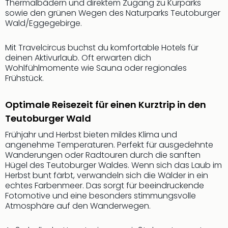
Sch
Thermalbädern und direktem Zugang zu Kurparks
und
sowie den grünen Wegen des Naturparks Teutoburger
Wald/Eggegebirge.
das
Biest
Wie
Mit Travelcircus buchst du komfortable Hotels für
Mari
deinen Aktivurlaub. Oft erwarten dich
Wohlfühlmomente wie Sauna oder regionales
Ther
Frühstück.
Sta
Ente
Das
Optimale Reisezeit für einen Kurztrip in den
Pha
Teutoburger Wald
der
Frühjahr und Herbst bieten mildes Klima und
Ope
angenehme Temperaturen. Perfekt für ausgedehnte
Köln
Wanderungen oder Radtouren durch die sanften
Tan
Hügel des Teutoburger Waldes. Wenn sich das Laub im
der
Herbst bunt färbt, verwandeln sich die Wälder in ein
Vam
echtes Farbenmeer. Das sorgt für beeindruckende
alle
Fotomotive und eine besonders stimmungsvolle
Ang
Atmosphäre auf den Wanderwegen.
Sho
&