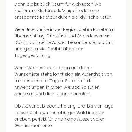
Mer
Dann bleibt auch Raum für Aktivitäten wie
Ben
Klettern im Kletterpark, Minigolf oder eine
Mus
entspannte Radtour durch die idyllische Natur.
Stut
Viele Unterkünfte in der Region bieten Pakete mit
Pors
Übernachtung, Frühstück und Abendessen an.
Mus
Das macht deine Auszeit besonders entspannt
Auto
und gibt dir viel Flexibilität bei der
Wolf
Tagesgestaltung.
BM
Mus
Wenn Wellness ganz oben auf deiner
in
Wunschliste steht, lohnt sich ein Aufenthalt von
Mün
mindestens drei Tagen. So kannst du
Barb
Anwendungen in Orten wie Bad Salzuflen
Mus
genießen und dich rundum erholen.
Tec
Spey
Ob Aktivurlaub oder Erholung: Drei bis vier Tage
alle
lassen dich den Teutoburger Wald intensiv
Ang
erleben, perfekt für eine kleine Auszeit voller
Auss
Genussmomente!
Ga