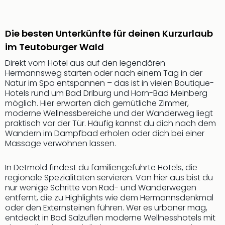
Rou
Das
Musi
Die besten Unterkünfte für deinen Kurzurlaub
Köni
im Teutoburger Wald
der
Löw
Direkt vom Hotel aus auf den legendären
Die
Hermannsweg starten oder nach einem Tag in der
Eisk
Natur im Spa entspannen – das ist in vielen Boutique-
Hotels rund um Bad Driburg und Horn-Bad Meinberg
Tarz
möglich. Hier erwarten dich gemütliche Zimmer,
MJ
moderne Wellnessbereiche und der Wanderweg liegt
–
praktisch vor der Tür. Häufig kannst du dich nach dem
Das
Wandern im Dampfbad erholen oder dich bei einer
Mich
Massage verwöhnen lassen.
Jac
Musi
In Detmold findest du familiengeführte Hotels, die
Der
regionale Spezialitäten servieren. Von hier aus bist du
Teuf
nur wenige Schritte von Rad- und Wanderwegen
träg
entfernt, die zu Highlights wie dem Hermannsdenkmal
Pra
oder den Externsteinen führen. Wer es urbaner mag,
Die
entdeckt in Bad Salzuflen moderne Wellnesshotels mit