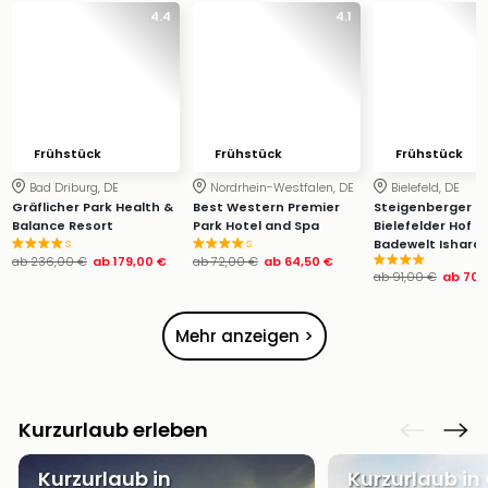
Ang
4.4
4.1
Wass
Trop
Isla
The
Erdi
Rula
Frühstück
Frühstück
Frühstück
Bad
Bad Driburg, DE
Nordrhein-Westfalen, DE
Bielefeld, DE
Sch
Gräflicher Park Health &
Best Western Premier
Steigenberger H
aqu
Balance Resort
Park Hotel and Spa
Bielefelder Hof in
s
s
Badewelt Ishara
The
ab
236,00 €
ab
179,00 €
ab
72,00 €
ab
64,50 €
Sins
ab
91,00 €
ab
70,
alle
Ang
Mehr anzeigen >
Zoo
&
Safa
Erle
Kurzurlaub erleben
Zoo
Han
Kurzurlaub in
Kurzurlaub in