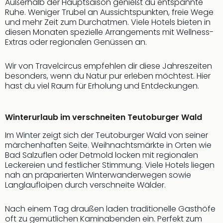
Außerhalb der Hauptsaison genießt du entspannte
Thea
Ruhe. Weniger Trubel an Aussichtspunkten, freie Wege
ABB
und mehr Zeit zum Durchatmen. Viele Hotels bieten in
Voy
diesen Monaten spezielle Arrangements mit Wellness-
in
Extras oder regionalen Genüssen an.
Lon
Harr
Wir von Travelcircus empfehlen dir diese Jahreszeiten
Pott
besonders, wenn du Natur pur erleben möchtest. Hier
Thea
hast du viel Raum für Erholung und Entdeckungen.
Lon
GOP
Winterurlaub im verschneiten Teutoburger Wald
Vari
Thea
Im Winter zeigt sich der Teutoburger Wald von seiner
Frie
märchenhaften Seite. Weihnachtsmärkte in Orten wie
Pala
Bad Salzuflen oder Detmold locken mit regionalen
Berli
Leckereien und festlicher Stimmung. Viele Hotels liegen
Fest
nah an präparierten Winterwanderwegen sowie
Neu
Langlaufloipen durch verschneite Wälder.
Fest
Bad
Nach einem Tag draußen laden traditionelle Gasthöfe
Bad
oft zu gemütlichen Kaminabenden ein. Perfekt zum