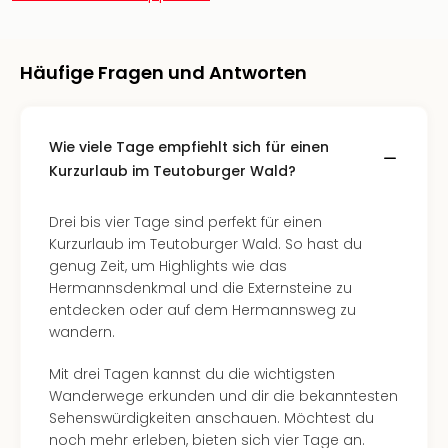
Fest
Stör
Fest
Mus
Häufige Fragen und Antworten
Fuld
Are
di
Wie viele Tage empfiehlt sich für einen
Ver
Kurzurlaub im Teutoburger Wald?
alle
Ang
Musi
Drei bis vier Tage sind perfekt für einen
Musi
Kurzurlaub im Teutoburger Wald. So hast du
Ham
genug Zeit, um Highlights wie das
alle
Hermannsdenkmal und die Externsteine zu
Ang
entdecken oder auf dem Hermannsweg zu
Kultu
wandern.
&
Spor
Mit drei Tagen kannst du die wichtigsten
Mus
Wanderwege erkunden und dir die bekanntesten
Tec
Sehenswürdigkeiten anschauen. Möchtest du
Sins
noch mehr erleben, bieten sich vier Tage an.