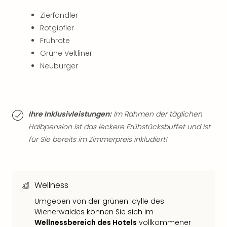
Qua
Com
Zierfandler
Club
Rotgipfler
Pret
Frührote
Wo
Grüne Veltliner
alle
Neuburger
Ang
TV
Sho
ZDF
Ihre Inklusivleistungen:
Im Rahmen der täglichen
Fern
in
Halbpension ist das leckere Frühstücksbuffet und ist
Main
für Sie bereits im Zimmerpreis inkludiert!
Stef
Raa
Sho
alle
Wellness
Ang
Umgeben von der grünen Idylle des
Fest
Wienerwaldes können Sie sich im
Dom
Wellnessbereich des Hotels
vollkommener