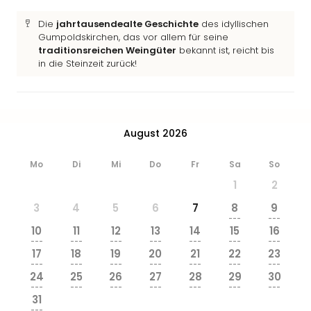
Ang
Wass
Die
jahrtausendealte Geschichte
des idyllischen
Gumpoldskirchen, das vor allem für seine
Trop
traditionsreichen Weingüter
bekannt ist, reicht bis
Isla
in die Steinzeit zurück!
The
Erdi
Rula
Bad
Sch
August 2026
aqu
The
Mo
Di
Mi
Do
Fr
Sa
So
Sins
1
2
alle
Ang
3
4
5
6
7
8
9
---
---
Zoo
10
11
12
13
14
15
16
&
---
---
---
---
---
---
---
Safa
17
18
19
20
21
22
23
---
---
---
---
---
---
---
Erle
24
25
26
27
28
29
30
Zoo
---
---
---
---
---
---
---
Han
31
---