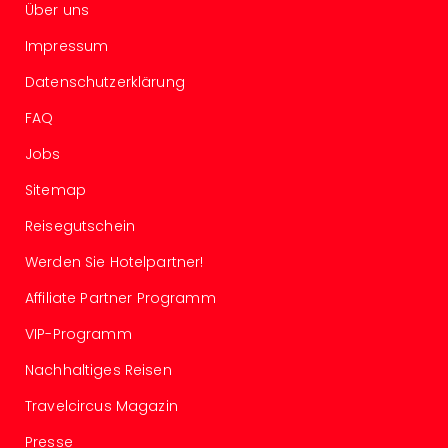
Über uns
Ang
Spor
Impressum
Skiu
in
Datenschutzerklärung
Deu
FAQ
Skiu
in
Jobs
Öste
Form
Sitemap
1
Reisegutschein
Reis
Konz
Werden Sie Hotelpartner!
Konz
Pitbu
Affiliate Partner Programm
Karo
VIP-Programm
G
Back
Nachhaltiges Reisen
Boy
Travelcircus Magazin
Disn
in
Presse