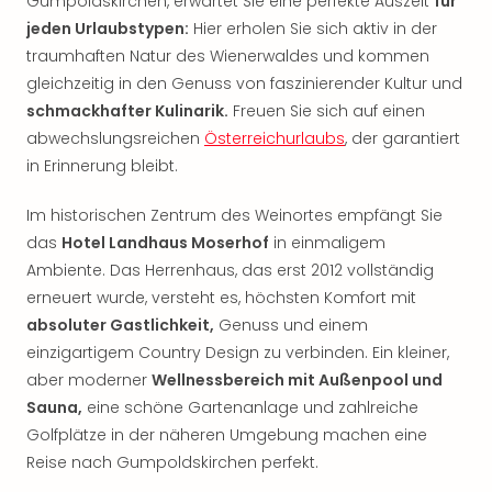
Gumpoldskirchen, erwartet Sie eine perfekte Auszeit
für
Rou
jeden Urlaubstypen:
Hier erholen Sie sich aktiv in der
Das
traumhaften Natur des Wienerwaldes und kommen
Musi
Köni
gleichzeitig in den Genuss von faszinierender Kultur und
der
schmackhafter Kulinarik.
Freuen Sie sich auf einen
Löw
abwechslungsreichen
Österreichurlaubs
, der garantiert
Die
in Erinnerung bleibt.
Eisk
Tarz
Im historischen Zentrum des Weinortes empfängt Sie
MJ
das
Hotel Landhaus Moserhof
in einmaligem
–
Ambiente. Das Herrenhaus, das erst 2012 vollständig
Das
erneuert wurde, versteht es, höchsten Komfort mit
Mich
Jac
absoluter Gastlichkeit,
Genuss und einem
Musi
einzigartigem Country Design zu verbinden. Ein kleiner,
Der
aber moderner
Wellnessbereich mit Außenpool und
Teuf
Sauna,
eine schöne Gartenanlage und zahlreiche
träg
Golfplätze in der näheren Umgebung machen eine
Pra
Reise nach Gumpoldskirchen perfekt.
Die