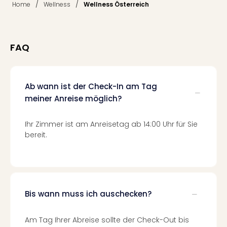
/
/
Home
Wellness
Wellness Österreich
Mer
Ben
Mus
Stut
FAQ
Pors
Mus
Auto
Wolf
Ab wann ist der Check-In am Tag
BM
meiner Anreise möglich?
Mus
in
Ihr Zimmer ist am Anreisetag ab 14:00 Uhr für Sie
Mün
bereit.
Barb
Mus
Tec
Spey
alle
Bis wann muss ich auschecken?
Ang
Auss
Ga
Am Tag Ihrer Abreise sollte der Check-Out bis