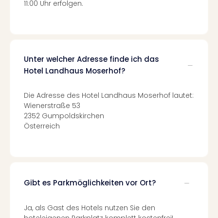
Of
11:00 Uhr erfolgen.
Thro
Stud
Tour
Swar
Krist
Unter welcher Adresse finde ich das
Mini
Hotel Landhaus Moserhof?
Wun
Ham
Die Adresse des Hotel Landhaus Moserhof lautet:
War
Wienerstraße 53
Bros.
2352 Gumpoldskirchen
Stud
Österreich
Tour
Lon
–
The
Mak
Gibt es Parkmöglichkeiten vor Ort?
of
Harr
Pott
Ja, als Gast des Hotels nutzen Sie den
An