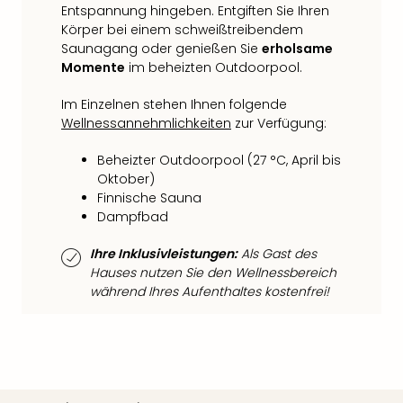
Fest
Entspannung hingeben. Entgiften Sie Ihren
Stör
Körper bei einem schweißtreibendem
Fest
Saunagang oder genießen Sie
erholsame
Mus
Momente
im beheizten Outdoorpool.
Fuld
Are
Im Einzelnen stehen Ihnen folgende
di
Wellnessannehmlichkeiten
zur Verfügung:
Ver
alle
Beheizter Outdoorpool (27 °C, April bis
Ang
Oktober)
Musi
Finnische Sauna
Musi
Dampfbad
Ham
Ihre Inklusivleistungen:
Als Gast des
alle
Hauses nutzen Sie den Wellnessbereich
Ang
während Ihres Aufenthaltes kostenfrei!
Kultu
&
Spor
Mus
Tec
Sins