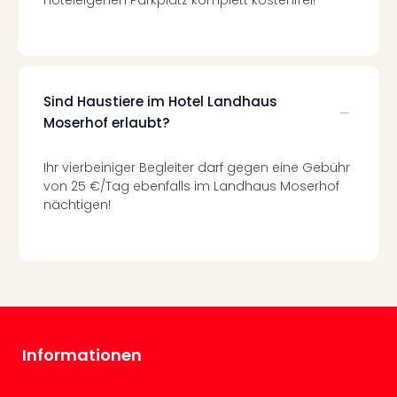
hoteleigenen Parkplatz komplett kostenfrei!
Even
at
War
Bros.
Stud
Sind Haustiere im Hotel Landhaus
Tour
Moserhof erlaubt?
Lon
–
Ihr vierbeiniger Begleiter darf gegen eine Gebühr
The
von 25 €/Tag ebenfalls im Landhaus Moserhof
Mak
nächtigen!
of
Harr
Pott
Form
1
Die
Auss
Imme
Informationen
Auss
alle