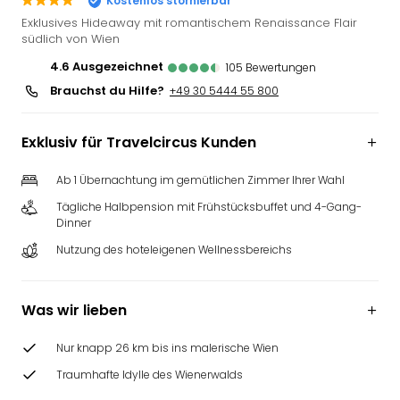
Kostenlos stornierbar
Slag
Exklusives Hideaway mit romantischem Renaissance Flair
Eftel
südlich von Wien
LEG
4.6
ausgezeichnet
105
Bewertungen
Deu
Brauchst du Hilfe?
+49 30 5444 55 800
Parc
Astér
Rast
Exklusiv für Travelcircus Kunden
Lan
Baye
Ab 1 Übernachtung im gemütlichen Zimmer Ihrer Wahl
Park
Tägliche Halbpension mit Frühstücksbuffet und 4-Gang-
Plop
Dinner
Deu
Nutzung des hoteleigenen Wellnessbereichs
(eh
Holi
Park
Was wir lieben
Tivol
Kop
Nur knapp 26 km bis ins malerische Wien
Futu
Bela
Traumhafte Idylle des Wienerwalds
alle