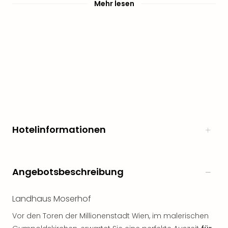
Mehr lesen
noc
meh
Frei
Frei
Eur
Frei
Deu
Frei
Nied
Frei
Öste
Hotelinformationen
Frei
Fran
Musi
&
Angebotsbeschreibung
Sho
Musi
Landhaus Moserhof
Starl
Expr
Vor den Toren der Millionenstadt Wien, im malerischen
Moul