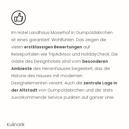
Sch
und
das
Biest
Wie
Mari
Im Hotel Landhaus Moserhof in Gumpoldskirchen
Ther
ist eines garantiert: Wohlfühlen. Das zeigen die
Sta
vielen
erstklassigen Bewertungen
auf
Ente
Reiseportalen wie TripAdvisor und HolidayCheck. Die
Das
Gäste des Designhotels sind vom
besonderen
Pha
Ambiente
des Herrenhauses begeistert, das die
der
Historie des Hauses mit modernen
Ope
Köln
Designelementen vereint. Auch die
zentrale Lage in
Tan
der Altstadt
von Gumpoldskirchen und der stets
der
zuvorkommende Service punkten auf ganzer Linie.
Vam
alle
Ang
Sho
Kulinarik
&