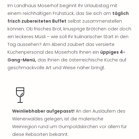
Thea
Im Landhaus Moserhof beginnt Ihr Urlaubstag mit
ABB
einem reichhaltigen Frühstück, das Sie sich am
täglich
Voy
frisch zubereiteten Buffet
selbst zusammenstellen
in
können. Ob frisches Brot, knusprige Brötchen oder doch
Lon
ein leckeres Müsli – wie soll Ihr kulinarischer Start in den
Harr
Tag aussehen? Am Abend zaubert das versierte
Pott
Küchenpersonal des Moserhofs Ihnen ein
üppiges 4-
Thea
Lon
Gang-Menü,
das Ihnen die österreichische Küche auf
GOP
geschmackvolle Art und Weise näher bringt.
Vari
Thea
Frie
Pala
Berli
Fest
Weinliebhaber aufgepasst!
An den Ausläufern des
Neu
Wienerwaldes gelegen, ist die malerische
Fest
Weinregion rund um Gumpoldskirchen vor allem für
Bad
Bad
diese Rebsorten bekannt: