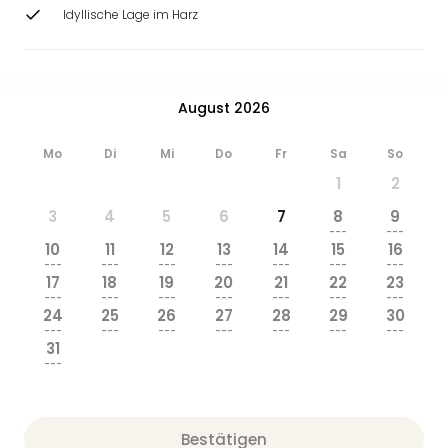
Ang
Idyllische Lage im Harz
Wass
Trop
Isla
The
August 2026
Erdi
Rula
Mo
Di
Mi
Do
Fr
Sa
So
Bad
1
2
Sch
aqu
3
4
5
6
7
8
9
The
---
---
10
11
12
13
14
15
16
Sins
---
---
---
---
---
---
---
alle
17
18
19
20
21
22
23
Ang
---
---
---
---
---
---
---
24
25
26
27
28
29
30
Zoo
---
---
---
---
---
---
---
&
31
Safa
---
Erle
Zoo
Han
Bestätigen