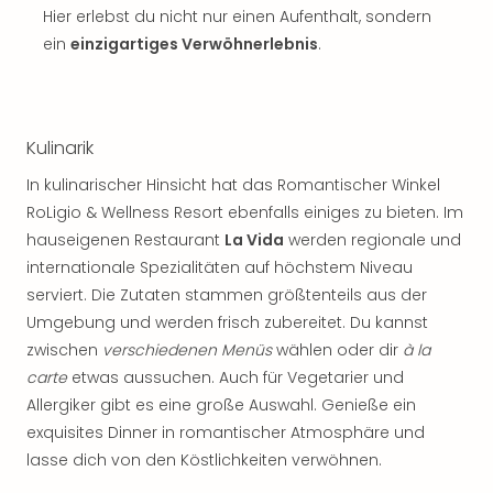
Sch
Hier erlebst du nicht nur einen Aufenthalt, sondern
und
ein
einzigartiges Verwöhnerlebnis
.
das
Biest
Wie
Mari
Kulinarik
Ther
Sta
In kulinarischer Hinsicht hat das Romantischer Winkel
Ente
RoLigio & Wellness Resort ebenfalls einiges zu bieten. Im
Das
hauseigenen Restaurant
La Vida
werden regionale und
Pha
internationale Spezialitäten auf höchstem Niveau
der
Ope
serviert. Die Zutaten stammen größtenteils aus der
Köln
Umgebung und werden frisch zubereitet. Du kannst
Tan
zwischen
verschiedenen Menüs
wählen oder dir
à la
der
carte
etwas aussuchen. Auch für Vegetarier und
Vam
Allergiker gibt es eine große Auswahl. Genieße ein
alle
exquisites Dinner in romantischer Atmosphäre und
Ang
lasse dich von den Köstlichkeiten verwöhnen.
Sho
&