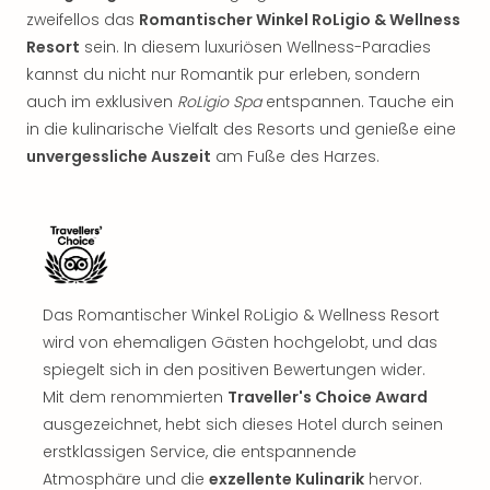
Rou
zweifellos das
Romantischer Winkel RoLigio & Wellness
Das
Resort
sein. In diesem luxuriösen Wellness-Paradies
Musi
kannst du nicht nur Romantik pur erleben, sondern
Köni
auch im exklusiven
RoLigio Spa
entspannen. Tauche ein
der
in die kulinarische Vielfalt des Resorts und genieße eine
Löw
Die
unvergessliche Auszeit
am Fuße des Harzes.
Eisk
Tarz
MJ
–
Das
Mich
Das Romantischer Winkel RoLigio & Wellness Resort
Jac
wird von ehemaligen Gästen hochgelobt, und das
Musi
spiegelt sich in den positiven Bewertungen wider.
Der
Teuf
Mit dem renommierten
Traveller's Choice Award
träg
ausgezeichnet, hebt sich dieses Hotel durch seinen
Pra
erstklassigen Service, die entspannende
Die
Atmosphäre und die
exzellente Kulinarik
hervor.