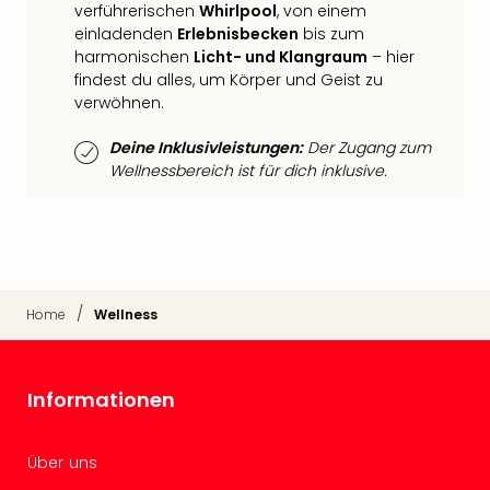
Qua
verführerischen
Whirlpool
, von einem
Com
einladenden
Erlebnisbecken
bis zum
Club
harmonischen
Licht- und Klangraum
– hier
findest du alles, um Körper und Geist zu
Pret
verwöhnen.
Wo
alle
Deine Inklusivleistungen:
Der Zugang zum
Ang
Wellnessbereich ist für dich inklusive.
TV
Sho
ZDF
Fern
in
Main
/
Home
Wellness
Stef
Raa
Sho
alle
Informationen
Ang
Fest
Über uns
Dom