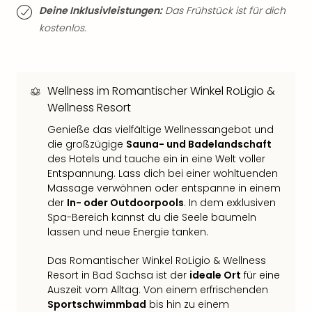
Deine Inklusivleistungen:
Das Frühstück ist für dich
Thea
ABB
kostenlos.
Voy
in
Lon
Harr
Wellness im Romantischer Winkel RoLigio &
Pott
Wellness Resort
Thea
Genieße das vielfältige Wellnessangebot und
Lon
die großzügige
Sauna- und Badelandschaft
GOP
des Hotels und tauche ein in eine Welt voller
Vari
Entspannung. Lass dich bei einer wohltuenden
Thea
Massage verwöhnen oder entspanne in einem
Frie
der
In- oder Outdoorpools
. In dem exklusiven
Pala
Spa-Bereich kannst du die Seele baumeln
Berli
lassen und neue Energie tanken.
Fest
Neu
Das Romantischer Winkel RoLigio & Wellness
Fest
Resort in Bad Sachsa ist der
ideale Ort
für eine
Bad
Auszeit vom Alltag. Von einem erfrischenden
Bad
Sportschwimmbad
bis hin zu einem