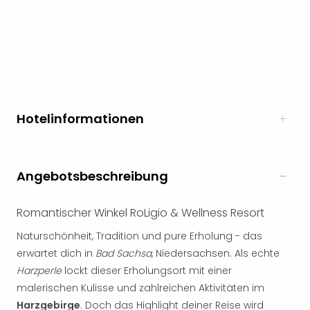
noc
meh
Frei
Frei
Eur
Frei
Deu
Hotelinformationen
Frei
Nied
Frei
Öste
Angebotsbeschreibung
Frei
Fran
Musi
Romantischer Winkel RoLigio & Wellness Resort
&
Naturschönheit, Tradition und pure Erholung - das
Sho
erwartet dich in
Bad Sachsa
, Niedersachsen. Als echte
Musi
Harzperle
lockt dieser Erholungsort mit einer
Starl
Expr
malerischen Kulisse und zahlreichen Aktivitäten im
Moul
Harzgebirge
. Doch das Highlight deiner Reise wird