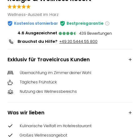
Slag
Eftel
Wellness-Auszeit im Harz
LEG
Kostenlos stornierbar
Bestpreisgarantie
Deu
4.6
ausgezeichnet
Parc
439
Bewertungen
Astér
Brauchst du Hilfe?
+49 30 5444 55 800
Rast
Lan
Exklusiv für Travelcircus Kunden
Baye
Park
Übernachtung im Zimmer deiner Wahl
Plop
Deu
Tägliches Frühstück
(eh
Nutzung des Wellnessbereichs
Holi
Park
Tivol
Was wir lieben
Kop
Futu
Kulinarische Vielfalt im Hotelrestaurant
Bela
Großes Wellnessangebot
alle