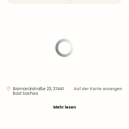
Sere
Park
Allw
Müns
Zoo
Leip
Safa
Beek
Ber
ZOO
Erle
Gels
Welt
Wal
Bismarckstraße 23
,
37441
Auf der Karte anzeigen
Nau
Bad Sachsa
Aqu
Zool
Mehr lesen
Gar
Berli
alle
Ang