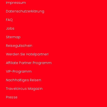
Fest
Impressum
Stör
Fest
Datenschutzerklärung
Mus
FAQ
Fuld
Are
Jobs
di
Ver
Sitemap
alle
Reisegutschein
Ang
Musi
Werden Sie Hotelpartner!
Musi
Affiliate Partner Programm
Ham
alle
VIP-Programm
Ang
Kultu
Nachhaltiges Reisen
&
Travelcircus Magazin
Spor
Mus
Presse
Tec
Sins