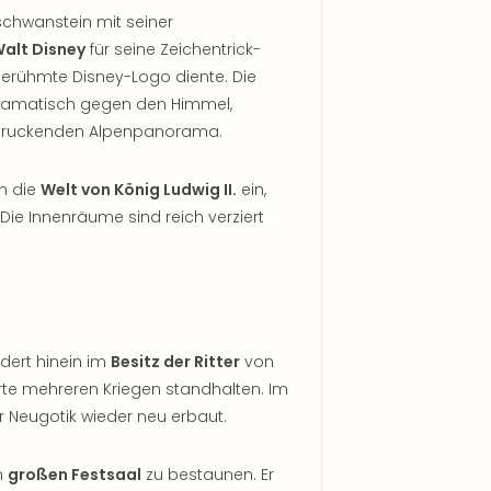
chwanstein mit seiner
alt Disney
für seine Zeichentrick-
 berühmte Disney-Logo diente. Die
dramatisch gegen den Himmel,
ruckenden Alpenpanorama.
n die
Welt von König Ludwig II.
ein,
Die Innenräume sind reich verziert
dert hinein im
Besitz der Ritter
von
e mehreren Kriegen standhalten. Im
er Neugotik wieder neu erbaut.
n
großen Festsaal
zu bestaunen. Er