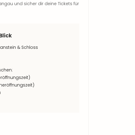
gau und sicher dir deine Tickets für
Blick
anstein & Schloss
schen:
eröffnungszeit)
meröffnungszeit)
u