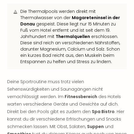
Fest
Stör
Die Thermalpools werden direkt mit
Fest
Thermalwasser von der
Magareteninsel in der
Mus
Donau
gespeist. Diese liegt nur 15 Minuten zu
Fuld
Fuß vom Hotel entfernt und ist seit dem 19.
Are
Jahrhundert mit
Thermalquellen
erschlossen.
di
Diese sind reich an verschiedenen Nährstoffen,
Ver
darunter Magnesium, Calcium und Salz. Schon
alle
ein kurzes Bad reicht aus, den Muskeln beim
Ang
Entspannen zu helfen und Stress zu lindern.
Musi
Musi
Ham
Deine Sportroutine muss trotz vielen
alle
Sehenswürdigkeiten und Saunagängen nicht
Ang
vernachlässigt werden. Im
Fitnessbereich
des Hotels
Kultu
warten verschiedene Geräte und Gewichte auf dich.
&
Spor
Direkt bei den Pools gibt es zudem den
Spa Bistro
. Hier
Mus
kannst du dir verschiedene Erfrischungen und Snacks
Tec
schmecken lassen. Mit Obst, Salaten,
Suppen
und
Sins