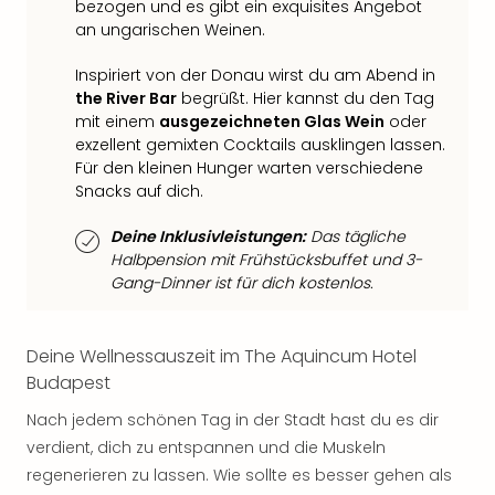
bezogen und es gibt ein exquisites Angebot
Thea
an ungarischen Weinen.
ABB
Voy
Inspiriert von der Donau wirst du am Abend in
in
the River Bar
begrüßt. Hier kannst du den Tag
Lon
mit einem
ausgezeichneten Glas Wein
oder
Harr
exzellent gemixten Cocktails ausklingen lassen.
Pott
Für den kleinen Hunger warten verschiedene
Thea
Snacks auf dich.
Lon
GOP
Deine Inklusivleistungen:
Das tägliche
Vari
Halbpension mit Frühstücksbuffet und 3-
Gang-Dinner ist für dich kostenlos.
Thea
Frie
Pala
Deine Wellnessauszeit im The Aquincum Hotel
Berli
Fest
Budapest
Neu
Nach jedem schönen Tag in der Stadt hast du es dir
Fest
verdient, dich zu entspannen und die Muskeln
Bad
regenerieren zu lassen. Wie sollte es besser gehen als
Bad