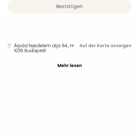
Sere
Bestätigen
Park
Allw
Müns
Zoo
Leip
Safa
Árpád fejedelem útja 94.
,
H-
Auf der Karte anzeigen
Beek
1036
Budapešť
Ber
ZOO
Mehr lesen
Erle
Gels
Welt
Wal
Nau
Aqu
Zool
Gar
Berli
alle
Ang