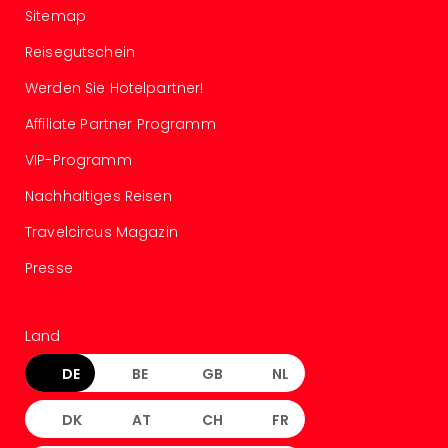
Well
Sitemap
Eur
Reisegutschein
Deu
Itali
Werden Sie Hotelpartner!
Nied
Öste
Affiliate Partner Programm
Pole
VIP-Programm
Südt
Mar
Nachhaltiges Reisen
Karl
alle
Travelcircus Magazin
Ang
Presse
The
The
Erdi
Land
Trop
Isla
DE
BE
GB
NL
The
Bad
DK
AT
CH
FR
Wöri