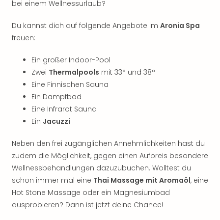
Qua
bei einem Wellnessurlaub?
Com
Club
Du kannst dich auf folgende Angebote im
Aronia Spa
Pret
freuen:
Wo
alle
Ein großer Indoor-Pool
Ang
Zwei
Thermalpools
mit 33° und 38°
TV
Eine Finnischen Sauna
Sho
Ein Dampfbad
ZDF
Eine Infrarot Sauna
Fern
Ein
Jacuzzi
in
Main
Neben den frei zugänglichen Annehmlichkeiten hast du
Stef
Raa
zudem die Möglichkeit, gegen einen Aufpreis besondere
Sho
Wellnessbehandlungen dazuzubuchen. Wolltest du
alle
schon immer mal eine
Thai Massage mit Aromaöl
, eine
Ang
Hot Stone Massage oder ein Magnesiumbad
Fest
ausprobieren? Dann ist jetzt deine Chance!
Dom