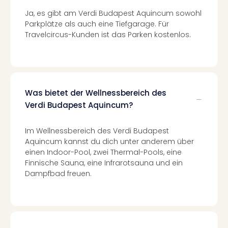
Ang
Ja, es gibt am Verdi Budapest Aquincum sowohl
Spor
Parkplätze als auch eine Tiefgarage. Für
Skiu
Travelcircus-Kunden ist das Parken kostenlos.
in
Deu
Skiu
in
Öste
Was bietet der Wellnessbereich des
Form
Verdi Budapest Aquincum?
1
Reis
Konz
Im Wellnessbereich des Verdi Budapest
Konz
Aquincum kannst du dich unter anderem über
Pitbu
einen Indoor-Pool, zwei Thermal-Pools, eine
Karo
Finnische Sauna, eine Infrarotsauna und ein
G
Dampfbad freuen.
Back
Boy
Disn
in