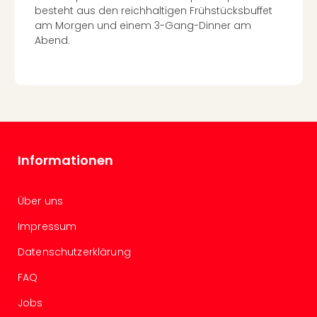
besteht aus den reichhaltigen Frühstücksbuffet
in
am Morgen und einem 3-Gang-Dinner am
Köln
Abend.
Konz
in
Düss
Well
Well
Deu
Allg
Baye
Informationen
Wal
Baye
Bod
Über uns
Harz
Impressum
Nor
NRW
Datenschutzerklärung
Ost
Sch
FAQ
alle
Jobs
Ang