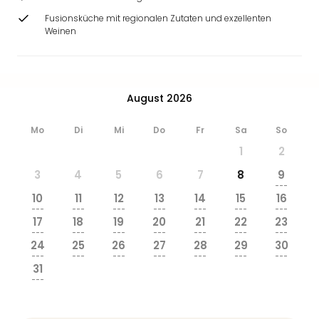
Ang
Fusionsküche mit regionalen Zutaten und exzellenten
Wass
Weinen
Trop
Isla
The
Erdi
August 2026
Rula
Bad
Mo
Di
Mi
Do
Fr
Sa
So
Sch
aqu
1
2
The
3
4
5
6
7
8
9
Sins
---
alle
10
11
12
13
14
15
16
---
---
---
---
---
---
---
Ang
17
18
19
20
21
22
23
Zoo
---
---
---
---
---
---
---
&
24
25
26
27
28
29
30
---
---
---
---
---
---
---
Safa
31
Erle
---
Zoo
Han