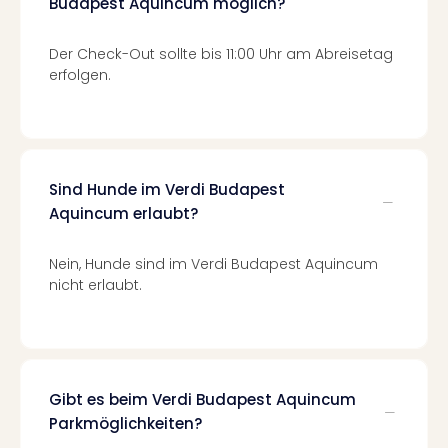
Budapest Aquincum möglich?
Even
at
Der Check-Out sollte bis 11:00 Uhr am Abreisetag
War
erfolgen.
Bros.
Stud
Tour
Lon
–
Sind Hunde im Verdi Budapest
The
Aquincum erlaubt?
Mak
of
Harr
Nein, Hunde sind im Verdi Budapest Aquincum
Pott
nicht erlaubt.
Form
1
Die
Auss
Imme
Gibt es beim Verdi Budapest Aquincum
Auss
Parkmöglichkeiten?
alle