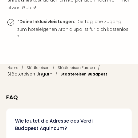
Smoothies
tust du deinem Körper auch noch von innen
Mer
etwas Gutes!
Ben
Mus
*
Deine Inklusivleistungen:
Der tägliche Zugang
Stut
zum hoteleigenen Aronia Spa ist für dich kostenlos.
Pors
*
Mus
Auto
Wolf
BM
Mus
/
/
/
Home
Städtereisen
Städtereisen Europa
in
Städtereisen Ungarn
/
Städtereisen Budapest
Mün
Barb
Mus
FAQ
Tec
Spey
alle
Ang
Wie lautet die Adresse des Verdi
Auss
Budapest Aquincum?
Ga