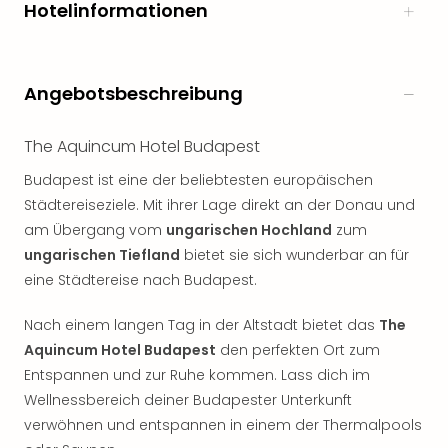
Hotelinformationen
noc
meh
Frei
Frei
Angebotsbeschreibung
Eur
Frei
The Aquincum Hotel Budapest
Deu
Frei
Budapest ist eine der beliebtesten europäischen
Nied
Städtereiseziele. Mit ihrer Lage direkt an der Donau und
Frei
am Übergang vom
ungarischen Hochland
zum
Öste
ungarischen Tiefland
bietet sie sich wunderbar an für
Frei
eine Städtereise nach Budapest.
Fran
Musi
&
Nach einem langen Tag in der Altstadt bietet das
The
Sho
Aquincum Hotel Budapest
den perfekten Ort zum
Musi
Entspannen und zur Ruhe kommen. Lass dich im
Starl
Wellnessbereich deiner Budapester Unterkunft
Expr
verwöhnen und entspannen in einem der Thermalpools
Moul