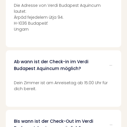
Of
Die Adresse von Verdi Budapest Aquincum
Thro
lautet:
Stud
Árpád fejedelem útja 94.
Tour
H-1036 Budapešť
Swar
Ungarn
Krist
Mini
Wun
Ham
War
Ab wann ist der Check-in im Verdi
Bros.
Budapest Aquincum möglich?
Stud
Tour
Lon
Dein Zimmer ist am Anreisetag ab 15:00 Uhr für
–
dich bereit.
The
Mak
of
Harr
Pott
Bis wann ist der Check-Out im Verdi
An