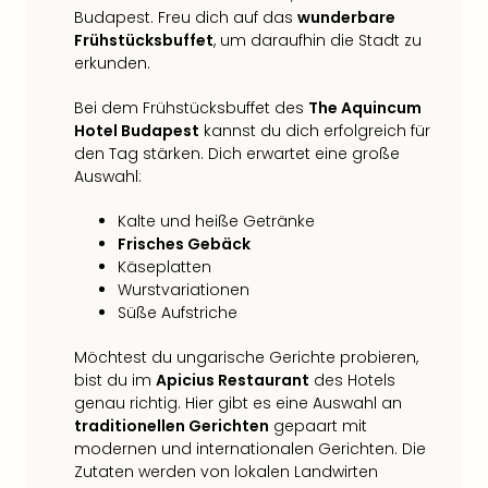
Sch
Budapest. Freu dich auf das
wunderbare
und
Frühstücksbuffet
, um daraufhin die Stadt zu
das
erkunden.
Biest
Wie
Bei dem Frühstücksbuffet des
The Aquincum
Mari
Hotel Budapest
kannst du dich erfolgreich für
Ther
den Tag stärken. Dich erwartet eine große
Sta
Auswahl:
Ente
Das
Kalte und heiße Getränke
Pha
Frisches Gebäck
der
Käseplatten
Ope
Wurstvariationen
Köln
Süße Aufstriche
Tan
Möchtest du ungarische Gerichte probieren,
der
bist du im
Apicius Restaurant
des Hotels
Vam
genau richtig. Hier gibt es eine Auswahl an
alle
traditionellen Gerichten
gepaart mit
Ang
modernen und internationalen Gerichten. Die
Sho
Zutaten werden von lokalen Landwirten
&