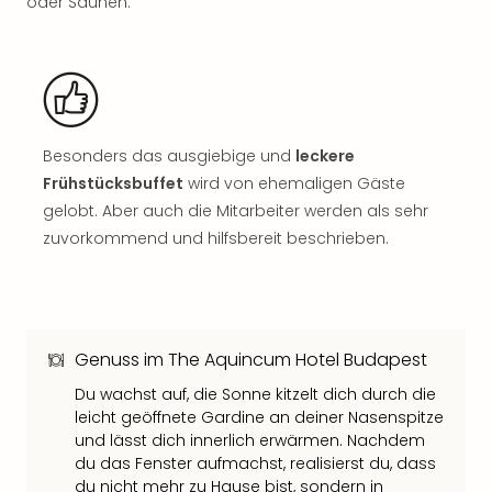
oder Saunen.
Rou
Das
Musi
Köni
der
Löw
Die
Besonders das ausgiebige und
leckere
Eisk
Frühstücksbuffet
wird von ehemaligen Gäste
Tarz
gelobt. Aber auch die Mitarbeiter werden als sehr
MJ
zuvorkommend und hilfsbereit beschrieben.
–
Das
Mich
Jac
Musi
Genuss im The Aquincum Hotel Budapest
Der
Du wachst auf, die Sonne kitzelt dich durch die
Teuf
leicht geöffnete Gardine an deiner Nasenspitze
träg
und lässt dich innerlich erwärmen. Nachdem
Pra
du das Fenster aufmachst, realisierst du, dass
Die
du nicht mehr zu Hause bist, sondern in