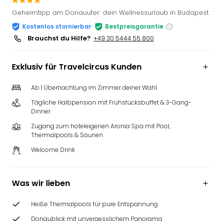
Slag
Geheimtipp am Donauufer: dein Wellnessurlaub in Budapest
Eftel
Kostenlos stornierbar
Bestpreisgarantie
LEG
Brauchst du Hilfe?
+49 30 5444 55 800
Deu
Parc
Astér
Exklusiv für Travelcircus Kunden
Rast
Lan
Ab 1 Übernachtung im Zimmer deiner Wahl
Baye
Tägliche Halbpension mit Frühstücksbuffet & 3-Gang-
Park
Dinner
Plop
Zugang zum hoteleigenen Aronia Spa mit Pool,
Deu
Thermalpools & Saunen
(eh
Holi
Welcome Drink
Park
Tivol
Was wir lieben
Kop
Futu
Bela
Heiße Thermalpools für pure Entspannung
alle
Donaublick mit unvergesslichem Panorama