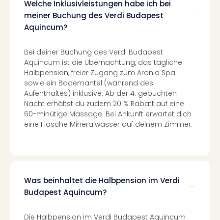
Con
Welche Inklusivleistungen habe ich bei
Schl
meiner Buchung des Verdi Budapest
Sch
Aquincum?
Konz
alle
Bei deiner Buchung des Verdi Budapest
Ang
Aquincum ist die Übernachtung, das tägliche
Fest
Halbpension, freier Zugang zum Aronia Spa
Glüc
sowie ein Bademantel (während des
Insel
Aufenthaltes) inklusive. Ab der 4. gebuchten
Mer
Nacht erhältst du zudem 20 % Rabatt auf eine
Lun
60-minütige Massage. Bei Ankunft erwartet dich
Black
eine Flasche Mineralwasser auf deinem Zimmer.
Festi
Nibiri
Festi
Ikar
Festi
Was beinhaltet die Halbpension im Verdi
alle
Budapest Aquincum?
Ang
Loca
Die Halbpension im Verdi Budapest Aquincum
Konz