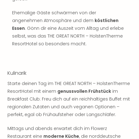
Sch
und
Ehemalige Gäste schwärmen von der
das
angenehmen Atmosphäre und dem
köstlichen
Biest
Wie
Essen
. Gönn dir eine Auszeit vom Alltag und erlebe
Mari
selbst, was das THE GREAT NORTH – HolstenTherme
Ther
ResortHotel so besonders macht.
Sta
Ente
Das
Pha
Kulinarik
der
Ope
Starte deinen Tag im THE GREAT NORTH – HolstenTherme
Köln
ResortHotel mit einem
genussvollen Frühstück
im
Tan
Breakfast Club: Freu dich auf ein reichhaltiges Buffet mit
der
regionalen Zutaten und auch veganen Optionen –
Vam
perfekt, egal ob Frühaufsteher oder Langschläfer.
alle
Ang
Mittags und abends erwartet dich im Flowerz
Sho
Restaurant eine
moderne Küche
, die norddeutsche
&