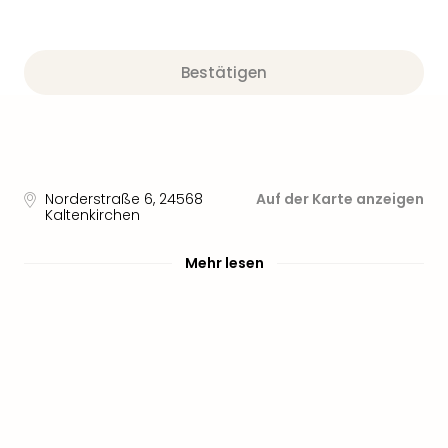
Sere
Park
Allw
Müns
Bestätigen
Zoo
Leip
Safa
Beek
Ber
Norderstraße 6
,
24568
Auf der Karte anzeigen
ZOO
Kaltenkirchen
Erle
Gels
Mehr lesen
Welt
Wal
Nau
Aqu
Zool
Gar
Berli
alle
Ang