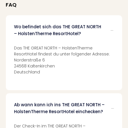
Mer
FAQ
Ben
Mus
Stut
Wo befindet sich das THE GREAT NORTH
Pors
– HolstenTherme ResortHotel?
Mus
Auto
Wolf
Das THE GREAT NORTH – HolstenTherme
ResortHotel findest du unter folgender Adresse:
BM
Norderstraße 6
Mus
24568 Kaltenkirchen
in
Deutschland
Mün
Barb
Mus
Tec
Spey
alle
Ab wann kann ich ins THE GREAT NORTH –
Ang
HolstenTherme ResortHotel einchecken?
Auss
Ga
Der Check-In im THE GREAT NORTH –