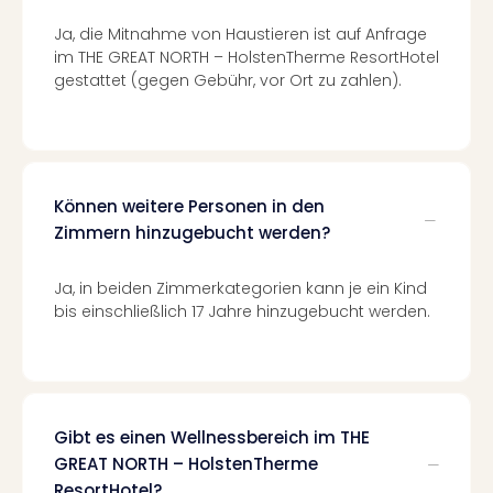
Even
Ja, die Mitnahme von Haustieren ist auf Anfrage
at
im THE GREAT NORTH – HolstenTherme ResortHotel
War
gestattet (gegen Gebühr, vor Ort zu zahlen).
Bros.
Stud
Tour
Lon
–
Können weitere Personen in den
The
Zimmern hinzugebucht werden?
Mak
of
Harr
Ja, in beiden Zimmerkategorien kann je ein Kind
bis einschließlich 17 Jahre hinzugebucht werden.
Pott
Form
1
Die
Auss
Imme
Gibt es einen Wellnessbereich im THE
Auss
GREAT NORTH – HolstenTherme
alle
ResortHotel?