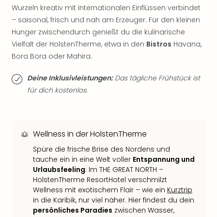
Thea
Wurzeln kreativ mit internationalen Einflüssen verbindet
ABB
– saisonal, frisch und nah am Erzeuger. Für den kleinen
Voy
Hunger zwischendurch genießt du die kulinarische
in
Vielfalt der HolstenTherme, etwa in den
Bistros
Havana,
Lon
Bora Bora oder Mahira.
Harr
Pott
Deine Inklusivleistungen:
Das tägliche Frühstück ist
Thea
für dich kostenlos.
Lon
GOP
Vari
Thea
Wellness in der HolstenTherme
Frie
Pala
Spüre die frische Brise des Nordens und
Berli
tauche ein in eine Welt voller
Entspannung und
Fest
Urlaubsfeeling
: Im THE GREAT NORTH –
Neu
HolstenTherme ResortHotel verschmilzt
Fest
Wellness mit exotischem Flair – wie ein
Kurztrip
Bad
in die Karibik, nur viel näher. Hier findest du dein
Bad
persönliches Paradies
zwischen Wasser,