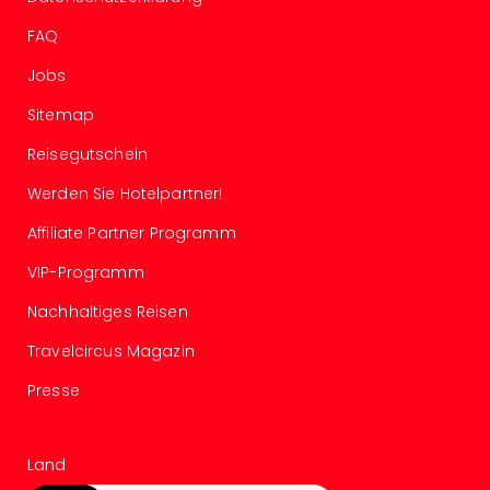
in
FAQ
Köln
Konz
Jobs
in
Sitemap
Düss
Well
Reisegutschein
Well
Deu
Werden Sie Hotelpartner!
Allg
Affiliate Partner Programm
Baye
Wal
VIP-Programm
Baye
Bod
Nachhaltiges Reisen
Harz
Travelcircus Magazin
Nor
NRW
Presse
Ost
Sch
alle
Land
Ang