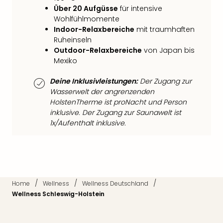
Fest
Über 20 Aufgüsse
für intensive
Stör
Wohlfühlmomente
Fest
Indoor-Relaxbereiche
mit traumhaften
Mus
Ruheinseln
Fuld
Outdoor-Relaxbereiche
von Japan bis
Are
Mexiko
di
Ver
Deine Inklusivleistungen:
Der Zugang zur
alle
Wasserwelt der angrenzenden
Ang
HolstenTherme ist proNacht und Person
Musi
inklusive. Der Zugang zur Saunawelt ist
Musi
1x/Aufenthalt inklusive.
Ham
alle
Ang
Kultu
&
/
/
/
Home
Wellness
Wellness Deutschland
Spor
Wellness Schleswig-Holstein
Mus
Tec
Sins