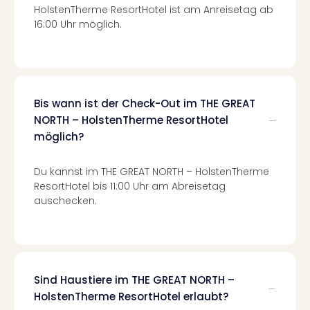
Of
HolstenTherme ResortHotel ist am Anreisetag ab
Thro
16:00 Uhr möglich.
Stud
Tour
Swar
Krist
Mini
Bis wann ist der Check-Out im THE GREAT
Wun
NORTH – HolstenTherme ResortHotel
Ham
möglich?
War
Bros.
Stud
Du kannst im THE GREAT NORTH – HolstenTherme
ResortHotel bis 11:00 Uhr am Abreisetag
Tour
auschecken.
Lon
–
The
Mak
of
Harr
Sind Haustiere im THE GREAT NORTH –
Pott
HolstenTherme ResortHotel erlaubt?
An