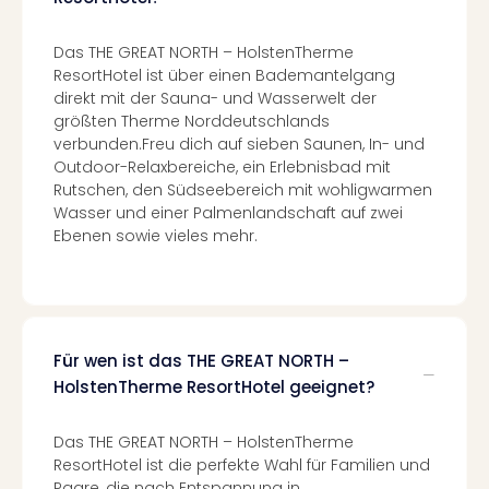
Ang
Spor
Das THE GREAT NORTH – HolstenTherme
Skiu
ResortHotel ist über einen Bademantelgang
in
direkt mit der Sauna- und Wasserwelt der
Deu
größten Therme Norddeutschlands
Skiu
verbunden.Freu dich auf sieben Saunen, In- und
in
Outdoor-Relaxbereiche, ein Erlebnisbad mit
Öste
Rutschen, den Südseebereich mit wohligwarmen
Form
Wasser und einer Palmenlandschaft auf zwei
1
Ebenen sowie vieles mehr.
Reis
Konz
Konz
Pitbu
Karo
Für wen ist das THE GREAT NORTH –
G
HolstenTherme ResortHotel geeignet?
Back
Boy
Das THE GREAT NORTH – HolstenTherme
Disn
ResortHotel ist die perfekte Wahl für Familien und
in
Paare, die nach Entspannung in