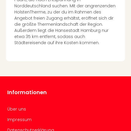
Con
Norddeutschland suchen. Mit der angrenzenden
Schl
HolstenTherme, zu der du im Rahmen des
Sch
Angebot freien Zugang erhältst, eröffnet sich dir
Konz
die größte Thermenlandschaft der Region.
alle
Außerdem liegt die Hansestadt Hamburg nur
Ang
etwa 35 km entfernt, sodass auch
Fest
Städtereisende auf ihre Kosten kommen.
Glüc
Insel
Mer
Lun
Black
Festi
Nibiri
Festi
Informationen
Ikar
Festi
Über uns
alle
Ang
Impressum
Loca
Konz
Datenschutzerklärung