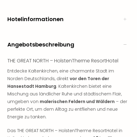
noc
meh
Hotelinformationen
Frei
Frei
Eur
Frei
Angebotsbeschreibung
Deu
Frei
Nied
THE GREAT NORTH – HolstenTherme ResortHotel
Frei
Entdecke Kaltenkirchen, eine charmante Stadt im
Öste
Norden Deutschlands, direkt
vor den Toren der
Frei
Fran
Hansestadt Hamburg
. Kaltenkirchen bietet eine
Musi
Mischung aus ländlicher Ruhe und städtischem Flair,
&
umgeben von
malerischen Feldern und Wäldern
– der
Sho
perfekte Ort, um dem Alltag zu entfliehen und neue
Musi
Energie zu tanken.
Starl
Expr
Das THE GREAT NORTH – HolstenTherme ResortHotel in
Moul