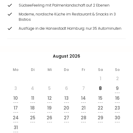
Ang
SüdseeFeeling mit Palmenlandschaft auf 2 Ebenen
Wass
Moderne, nordische Küche im Restaurant & Snacks in 3
Trop
Bistros
Isla
Ausflüge in die Hansestadt Hamburg: nur 35 Autominuten
The
Erdi
Rula
Bad
Sch
August 2026
aqu
The
Mo
Di
Mi
Do
Fr
Sa
So
Sins
1
2
alle
3
4
5
6
7
8
9
Ang
---
Zoo
10
11
12
13
14
15
16
&
---
---
---
---
---
---
---
17
18
19
20
21
22
23
Safa
---
---
---
---
---
---
---
Erle
24
25
26
27
28
29
30
Zoo
---
---
---
---
---
---
---
31
Han
---