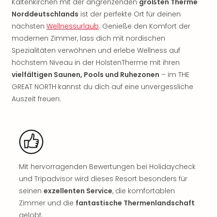
Kaltenkirchen mit der angrenzenden
größten Therme
Rou
Norddeutschlands
ist der perfekte Ort für deinen
Das
Musi
nächsten
Wellnessurlaub
. Genieße den Komfort der
Köni
modernen Zimmer, lass dich mit nordischen
der
Spezialitäten verwöhnen und erlebe Wellness auf
Löw
höchstem Niveau in der HolstenTherme mit ihren
Die
vielfältigen Saunen, Pools und Ruhezonen
– im THE
Eisk
GREAT NORTH kannst du dich auf eine unvergessliche
Tarz
Auszeit freuen.
MJ
–
Das
Mich
Jac
Musi
Der
Mit hervorragenden Bewertungen bei Holidaycheck
Teuf
und Tripadvisor wird dieses Resort besonders für
träg
seinen
exzellenten Service
, die komfortablen
Pra
Zimmer und die
fantastische Thermenlandschaft
Die
gelobt.