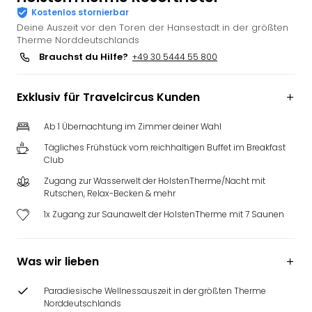
Kostenlos stornierbar
Slag
Deine Auszeit vor den Toren der Hansestadt in der größten
Eftel
Therme Norddeutschlands
LEG
Brauchst du Hilfe?
+49 30 5444 55 800
Deu
Parc
Astér
Exklusiv für Travelcircus Kunden
Rast
Lan
Ab 1 Übernachtung im Zimmer deiner Wahl
Baye
Tägliches Frühstück vom reichhaltigen Buffet im Breakfast
Park
Club
Plop
Zugang zur Wasserwelt der HolstenTherme/Nacht mit
Deu
Rutschen, Relax-Becken & mehr
(eh
Holi
1x Zugang zur Saunawelt der HolstenTherme mit 7 Saunen
Park
Tivol
Kop
Was wir lieben
Futu
Bela
Paradiesische Wellnessauszeit in der größten Therme
Norddeutschlands
alle