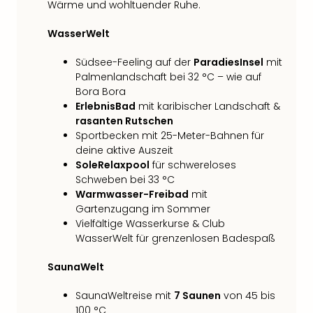
Wärme und wohltuender Ruhe.
Qua
Com
WasserWelt
Club
Pret
Südsee-Feeling auf der
ParadiesInsel
mit
Wo
Palmenlandschaft bei 32 °C – wie auf
alle
Bora Bora
Ang
ErlebnisBad
mit karibischer Landschaft &
TV
rasanten Rutschen
Sho
Sportbecken mit 25-Meter-Bahnen für
ZDF
deine aktive Auszeit
Fern
SoleRelaxpool
für schwereloses
in
Schweben bei 33 °C
Main
Warmwasser-Freibad
mit
Stef
Gartenzugang im Sommer
Raa
Vielfältige Wasserkurse & Club
Sho
WasserWelt für grenzenlosen Badespaß
alle
Ang
SaunaWelt
Fest
SaunaWeltreise mit
7 Saunen
von 45 bis
Dom
100 °C