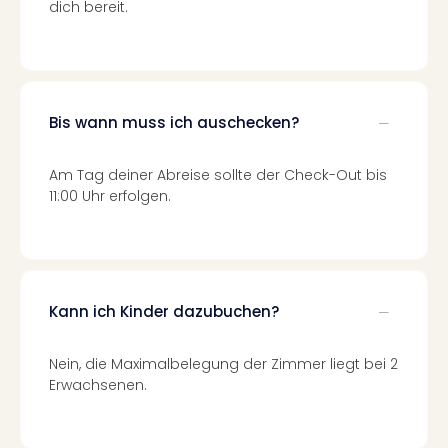
dich bereit.
Ang
Spor
Skiu
in
Deu
Skiu
Bis wann muss ich auschecken?
in
Öste
Am Tag deiner Abreise sollte der Check-Out bis
Form
11:00 Uhr erfolgen.
1
Reis
Konz
Konz
Pitbu
Kann ich Kinder dazubuchen?
Karo
G
Back
Nein, die Maximalbelegung der Zimmer liegt bei 2
Erwachsenen.
Boy
Disn
in