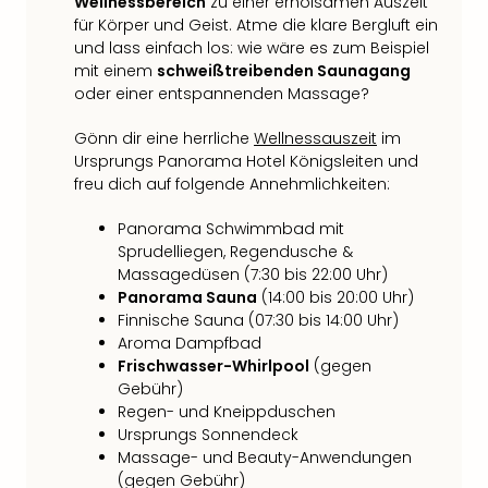
Fest
Wellnessbereich
zu einer erholsamen Auszeit
Stör
für Körper und Geist. Atme die klare Bergluft ein
Fest
und lass einfach los: wie wäre es zum Beispiel
mit einem
schweißtreibenden Saunagang
Mus
oder einer entspannenden Massage?
Fuld
Are
Gönn dir eine herrliche
Wellnessauszeit
im
di
Ursprungs Panorama Hotel Königsleiten und
Ver
freu dich auf folgende Annehmlichkeiten:
alle
Ang
Panorama Schwimmbad mit
Musi
Sprudelliegen, Regendusche &
Musi
Massagedüsen (7:30 bis 22:00 Uhr)
Ham
Panorama Sauna
(14:00 bis 20:00 Uhr)
alle
Finnische Sauna (07:30 bis 14:00 Uhr)
Ang
Aroma Dampfbad
Kultu
Frischwasser-Whirlpool
(gegen
&
Gebühr)
Spor
Regen- und Kneippduschen
Mus
Ursprungs Sonnendeck
Tec
Massage- und Beauty-Anwendungen
Sins
(gegen Gebühr)