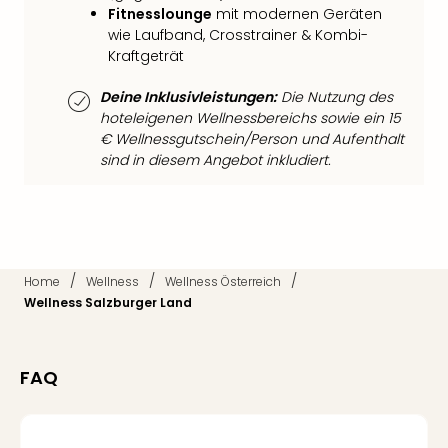
Mer
Fitnesslounge
mit modernen Geräten
wie Laufband, Crosstrainer & Kombi-
Ben
Kraftgeträt
Mus
Stut
Deine Inklusivleistungen:
Die Nutzung des
Pors
hoteleigenen Wellnessbereichs sowie ein 15
Mus
€ Wellnessgutschein/Person und Aufenthalt
Auto
sind in diesem Angebot inkludiert.
Wolf
BM
Mus
in
Mün
Barb
/
/
/
Home
Wellness
Wellness Österreich
Mus
Wellness Salzburger Land
Tec
Spey
alle
FAQ
Ang
Auss
Ga