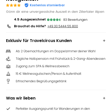
Slag
Kostenlos stornierbar
Eftel
Gönn dir eine unvergessliche Auszeit in den Zillertaler Alpen
LEG
4.5
ausgezeichnet
83
Bewertungen
Deu
Brauchst du Hilfe?
+49 30 5444 55 800
Parc
Astér
Rast
Exklusiv für Travelcircus Kunden
Lan
Baye
Ab 2 Übernachtungen im Doppelzimmer deiner Wahl
Park
Tägliche Halbpension mit Frühstück & 2-Gang-Abendessen
Plop
Deu
Zugang zum SPA & Wellnessbereich
(eh
15 € Wellnessgutschein/Person & Aufenthalt
Holi
Erfrischendes Begrüßungsgetränk
Park
Tivol
Kop
Was wir lieben
Futu
Bela
Perfekter Ausgangspunkt für Wanderungen in den
alle