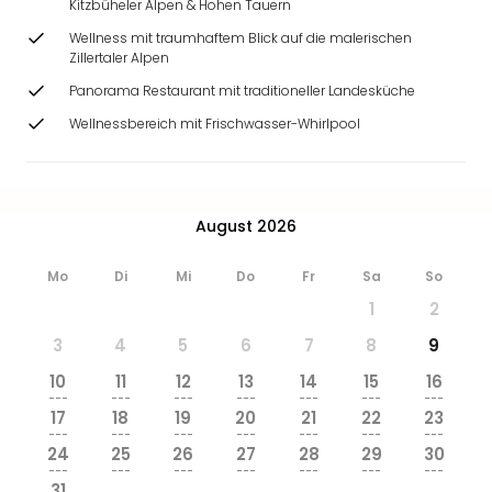
Kitzbüheler Alpen & Hohen Tauern
Ang
Wass
Wellness mit traumhaftem Blick auf die malerischen
Zillertaler Alpen
Trop
Isla
Panorama Restaurant mit traditioneller Landesküche
The
Wellnessbereich mit Frischwasser-Whirlpool
Erdi
Rula
Bad
Sch
August 2026
aqu
The
Mo
Di
Mi
Do
Fr
Sa
So
Sins
alle
1
2
Ang
3
4
5
6
7
8
9
Zoo
&
10
11
12
13
14
15
16
Safa
---
---
---
---
---
---
---
17
18
19
20
21
22
23
Erle
---
---
---
---
---
---
---
Zoo
24
25
26
27
28
29
30
Han
---
---
---
---
---
---
---
31