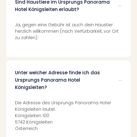
Of
Sind Haustiere im Ursprungs Panorama
Thro
Hotel Königsleiten erlaubt?
Stud
Tour
Ja, gegen eine Gebühr ist auch dein Haustier
Swar
herzlich willkommen (nach Verfürbarkeit, vor Ort
Krist
zu zahlen).
Mini
Wun
Ham
War
Bros.
Unter welcher Adresse finde ich das
Stud
Ursprungs Panorama Hotel
Tour
Königsleiten?
Lon
–
The
Die Adresse des Ursprungs Panorama Hotel
Königsleiten lautet:
Mak
Königsleiten 100
of
5742 Königsleiten
Harr
Österreich
Pott
An