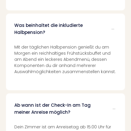
Even
at
War
Bros.
Was beinhaltet die inkludierte
Stud
Halbpension?
Tour
Lon
Mit der täglichen Halbpension genießt du am
–
Morgen ein reichhaltiges Frühstücksbuffet und
The
am Abend ein leckeres Abendmenü, dessen
Mak
Komponenten du dir anhand mehrerer
of
Auswahlmöglichkeiten zusammenstellen kannst.
Harr
Pott
Form
1
Die
Ab wann ist der Check-In am Tag
Auss
meiner Anreise möglich?
Imme
Auss
Dein Zimmer ist am Anreisetag ab 15:00 Uhr für
alle