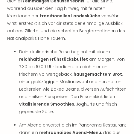
dich ein
einmaliges Genusserlebnis
für alle Sinne:
Thea
während du über den Tag hinweg mit feinsten
ABB
Kreationen der
traditionellen Landesküche
verwöhnt
Voy
wirst, erstreckt sich vor dir stets der einmalige Ausblick
in
auf das Zillertal und die schroffen Bergformationen des
Lon
Harr
Nationalparks Hohe Tauern.
Pott
Thea
Deine kulinarische Reise beginnt mit einem
Lon
reichhaltigen Frühstücksbuffet
am Morgen. Von
GOP
7:30 bis 10:00 Uhr bedienst du dich hier an
Vari
frischem Vollwertgebäck,
hausgemachtem Brot
,
Thea
einer großzügigen Müsliauswahl und herzhaften
Frie
Leckereien wie Baked Beans, diversen Aufschnitten
Pala
und heißen Eierspeisen. Den Frischekick liefern
Berli
Fest
vitalisierende Smoothies
, Joghurts und frisch
Neu
gepresste Säfte.
Fest
Bad
Am Abend erwartet dich im Panorama Restaurant
Bad
dann ein
mehrgängiges Abend-Menü
, das aus