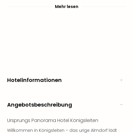
noc
Mehr lesen
meh
Frei
Frei
Eur
Frei
Deu
Frei
Nied
Frei
Öste
Frei
Hotelinformationen
Fran
Musi
&
Sho
Angebotsbeschreibung
Musi
Starl
Ursprungs Panorama Hotel Königsleiten
Expr
Moul
Willkommen in Königsleiten – das urige Almdorf lädt