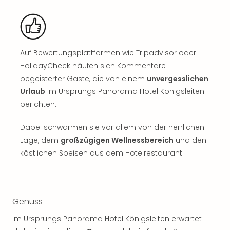
Sch
und
das
Biest
Wie
Auf Bewertungsplattformen wie Tripadvisor oder
Mari
HolidayCheck häufen sich Kommentare
Ther
begeisterter Gäste, die von einem
unvergesslichen
Sta
Ente
Urlaub
im Ursprungs Panorama Hotel Königsleiten
Das
berichten.
Pha
der
Dabei schwärmen sie vor allem von der herrlichen
Ope
Lage, dem
großzügigen Wellnessbereich
und den
Köln
köstlichen Speisen aus dem Hotelrestaurant.
Tan
der
Vam
alle
Genuss
Ang
Sho
Im Ursprungs Panorama Hotel Königsleiten erwartet
&