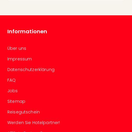
Con
Schl
Sch
Konz
alle
Informationen
Ang
Fest
Glüc
Über uns
Insel
Impressum
Mer
Lun
Datenschutzerklärung
Black
Festi
FAQ
Nibiri
Jobs
Festi
Ikar
Sitemap
Festi
alle
Reisegutschein
Ang
Werden Sie Hotelpartner!
Loca
Konz