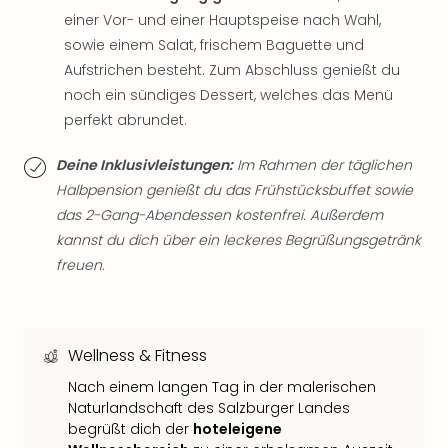
Qua
einer Vor- und einer Hauptspeise nach Wahl,
Com
sowie einem Salat, frischem Baguette und
Club
Aufstrichen besteht. Zum Abschluss genießt du
Pret
noch ein sündiges Dessert, welches das Menü
Wo
alle
perfekt abrundet.
Ang
TV
Deine Inklusivleistungen:
Im Rahmen der täglichen
Sho
Halbpension genießt du das Frühstücksbuffet sowie
ZDF
das 2-Gang-Abendessen kostenfrei. Außerdem
Fern
kannst du dich über ein leckeres Begrüßungsgetränk
in
freuen.
Main
Stef
Raa
Sho
Wellness & Fitness
alle
Ang
Nach einem langen Tag in der malerischen
Fest
Naturlandschaft des Salzburger Landes
Dom
begrüßt dich der
hoteleigene