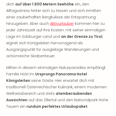
Rou
dich
auf über 1.600 Metern Seehöhe
ein, den
Das
Alltagsstress hinter sich zu lassen und sich inmitten
Musi
einer zauberhaften Bergkulisse der Entspannung
Köni
hinzugeben. Aber auch
Aktivurlauber
kommen hier zu
der
jeder Jahreszeit auf ihre Kosten: mit seiner einmaligen
Löw
Lage im Salzburger Land und
an der Grenze zu Tirol
,
Die
Eisk
eignet sich Königsleiten hervorragend als
Tarz
Ausgangspunkt für ausgiebige Wanderungen und
MJ
actionreiche Skiabenteuer.
–
Das
Mitten in diesem einmaligen Naturparadies empfängt
Mich
Familie Hölzl im
Ursprungs Panorama Hotel
Jac
Königsleiten
seine Gäste. Hier erwartet dich mit
Musi
traditionell Österreichischer Kulinarik, einem modernen
Der
Wellnessbereich und stets
atemberaubenden
Teuf
träg
Aussichten
auf das Zillertal und den Nationalpark Hohe
Pra
Tauern ein
rundum perfektes Urlaubspaket
.
Die