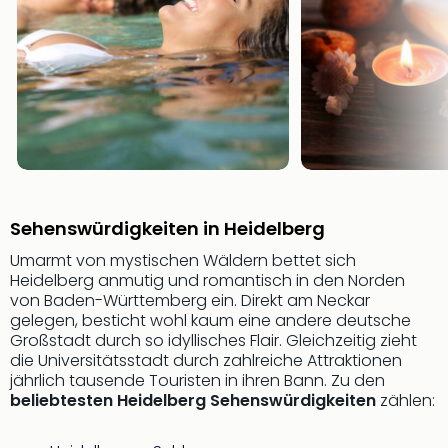
Even
at
War
Bros.
Stud
Tour
Lon
–
The
Mak
Sehenswürdigkeiten in Heidelberg
of
Umarmt von mystischen Wäldern bettet sich
Harr
Heidelberg anmutig und romantisch in den Norden
Pott
von Baden-Württemberg ein. Direkt am Neckar
Form
gelegen, besticht wohl kaum eine andere deutsche
1
Großstadt durch so idyllisches Flair. Gleichzeitig zieht
Die
die Universitätsstadt durch zahlreiche Attraktionen
Auss
jährlich tausende Touristen in ihren Bann. Zu den
Imme
beliebtesten Heidelberg Sehenswürdigkeiten
zählen:
Auss
alle