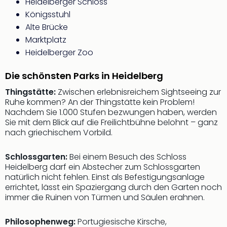
Heidelberger Schloss
Ang
Königsstuhl
Spor
Alte Brücke
Skiu
in
Marktplatz
Deu
Heidelberger Zoo
Skiu
in
Die schönsten Parks in Heidelberg
Öste
Thingstätte:
Zwischen erlebnisreichem Sightseeing zur
Form
Ruhe kommen? An der Thingstätte kein Problem!
1
Nachdem Sie 1.000 Stufen bezwungen haben, werden
Reis
Sie mit dem Blick auf die Freilichtbühne belohnt – ganz
Konz
nach griechischem Vorbild.
Konz
Pitbu
Schlossgarten:
Bei einem Besuch des Schloss
Karo
Heidelberg darf ein Abstecher zum Schlossgarten
G
natürlich nicht fehlen. Einst als Befestigungsanlage
Back
errichtet, lässt ein Spaziergang durch den Garten noch
Boy
immer die Ruinen von Türmen und Säulen erahnen.
Disn
in
Philosophenweg:
Portugiesische Kirsche,