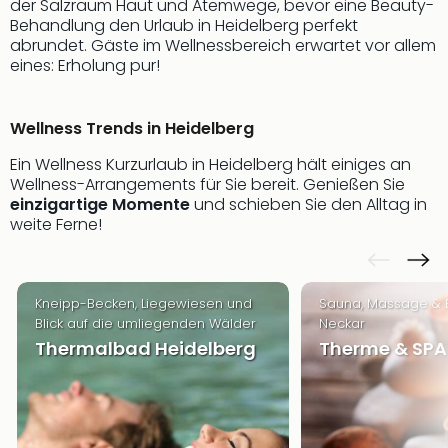
der Salzraum Haut und Atemwege, bevor eine Beauty-
Of
Behandlung den Urlaub in Heidelberg perfekt
Thro
abrundet. Gäste im Wellnessbereich erwartet vor allem
Stud
eines: Erholung pur!
Tour
Swar
Krist
Wellness Trends in Heidelberg
Mini
Wun
Ein Wellness Kurzurlaub in Heidelberg hält einiges an
Ham
Wellness-Arrangements für Sie bereit. Genießen Sie
War
einzigartige Momente
und schieben Sie den Alltag in
weite Ferne!
Bros.
Stud
Tour
Lon
Kneipp-Becken, Liegewiesen und
Sauna, Massage & 
–
Blick auf die umliegenden Wälder
Neckar
The
Thermalbad Heidelberg
Therme & SPA
Mak
of
Harr
Pott
An