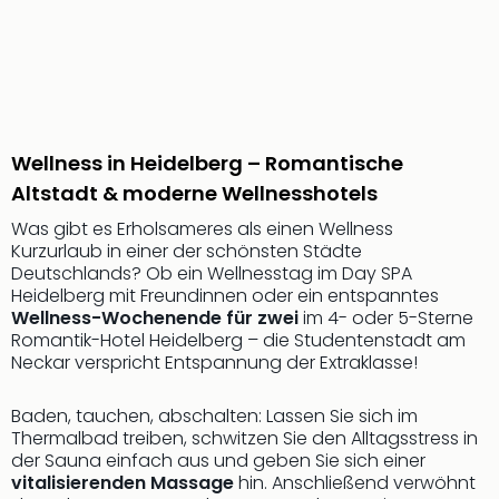
Mer
Ben
Mus
Stut
Pors
Mus
Wellness in Heidelberg – Romantische
Auto
Wolf
Altstadt & moderne Wellnesshotels
BM
Was gibt es Erholsameres als einen Wellness
Mus
Kurzurlaub in einer der schönsten Städte
in
Deutschlands? Ob ein Wellnesstag im Day SPA
Mün
Heidelberg mit Freundinnen oder ein entspanntes
Barb
Wellness-Wochenende für zwei
im 4- oder 5-Sterne
Mus
Romantik-Hotel Heidelberg – die Studentenstadt am
Tec
Neckar verspricht Entspannung der Extraklasse!
Spey
alle
Baden, tauchen, abschalten: Lassen Sie sich im
Ang
Thermalbad treiben, schwitzen Sie den Alltagsstress in
Auss
der Sauna einfach aus und geben Sie sich einer
Ga
vitalisierenden Massage
hin. Anschließend verwöhnt