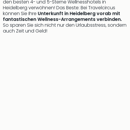
den besten 4- und 5-Sterne Wellnesshotels in
Ang
Heidelberg verwöhnen! Das Beste: Bei Travelcircus
Kurz
können Sie Ihre
Unterkunft in Heidelberg vorab mit
Kurz
fantastischen Wellness-Arrangements verbinden.
Deu
So sparen Sie sich nicht nur den Urlaubsstress, sondern
Kurz
auch Zeit und Geld!
Ost
Kurz
Nor
Kurz
Baye
Kurz
Harz
Kurz
Sch
Kurz
Bod
Kurz
Allg
alle
Ang