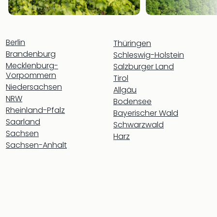
Fest
Stör
Fest
Mus
Berlin
Fuld
Thüringen
Are
Brandenburg
Schleswig-Holstein
di
Mecklenburg-
Salzburger Land
Ver
Vorpommern
Tirol
alle
Niedersachsen
Allgäu
Ang
NRW
Bodensee
Musi
Rheinland-Pfalz
Bayerischer Wald
Musi
Saarland
Schwarzwald
Ham
Sachsen
Harz
alle
Sachsen-Anhalt
Ang
Kultu
&
Spor
Mus
Tec
Sins