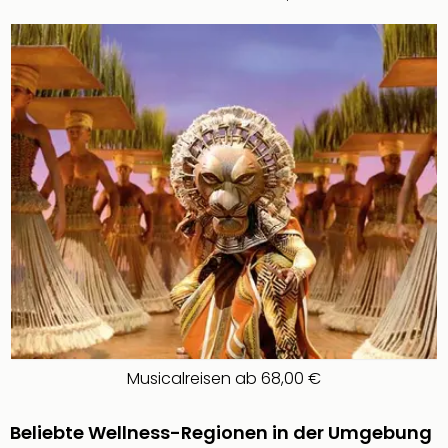
noc
meh
Frei
Frei
Eur
Frei
Deu
Frei
Nied
Frei
Öste
Frei
Fran
Musi
&
Sho
Musi
Musicalreisen ab 68,00 €
Starl
Expr
Beliebte Wellness-Regionen in der Umgebung
Moul