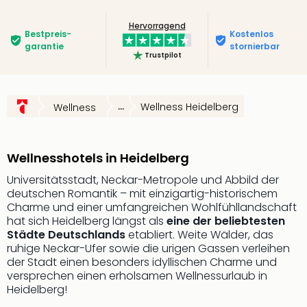
Slag
Hervorragend
Eftel
Bestpreis­
Kostenlos
LEG
garantie
stornierbar
Trustpilot
Deu
Parc
Astér
Rast
...
Wellness Heidelberg
Wellness
Lan
Baye
Park
Wellnesshotels in Heidelberg
Plop
Deu
Universitätsstadt, Neckar-Metropole und Abbild der
deutschen Romantik – mit einzigartig-historischem
(eh
Charme und einer umfangreichen Wohlfühllandschaft
Holi
hat sich Heidelberg längst als
eine der beliebtesten
Park
Städte Deutschlands
etabliert. Weite Wälder, das
Tivol
ruhige Neckar-Ufer sowie die urigen Gassen verleihen
Kop
der Stadt einen besonders idyllischen Charme und
Futu
versprechen einen erholsamen Wellnessurlaub in
Bela
Heidelberg!
alle