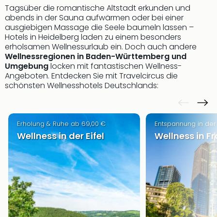
Rou
Tagsüber die romantische Altstadt erkunden und
Das
abends in der Sauna aufwärmen oder bei einer
Musi
ausgiebigen Massage die Seele baumeln lassen –
Köni
Hotels in Heidelberg laden zu einem besonders
erholsamen Wellnessurlaub ein. Doch auch andere
der
Wellnessregionen in Baden-Württemberg und
Löw
Umgebung
locken mit fantastischen Wellness-
Die
Angeboten. Entdecken Sie mit Travelcircus die
Eisk
schönsten Wellnesshotels Deutschlands:
Tarz
MJ
–
Das
Erholung & Ruhe ab 69,00 €
Entspannung in der
Mich
Wellness in der Eifel
Wellness in Fr
Jac
Musi
Der
Teuf
träg
Pra
Die