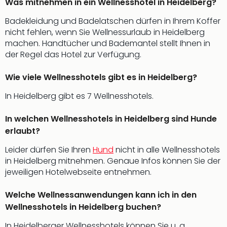
Was mitnehmen in ein Wellnesshotel in Heidelberg?
Well
Eur
Badekleidung und Badelatschen dürfen in Ihrem Koffer
Deu
nicht fehlen, wenn Sie Wellnessurlaub in Heidelberg
Itali
machen. Handtücher und Bademantel stellt Ihnen in
Nied
der Regel das Hotel zur Verfügung.
Öste
Pole
Wie viele Wellnesshotels gibt es in Heidelberg?
Südt
Mar
In Heidelberg gibt es 7 Wellnesshotels.
Karl
alle
In welchen Wellnesshotels in Heidelberg sind Hunde
Ang
erlaubt?
The
Leider dürfen Sie Ihren
Hund
nicht in alle Wellnesshotels
The
in Heidelberg mitnehmen. Genaue Infos können Sie der
Erdi
jeweiligen Hotelwebseite entnehmen.
Trop
Isla
The
Welche Wellnessanwendungen kann ich in den
Bad
Wellnesshotels in Heidelberg buchen?
Wöri
In Heidelberger Wellnesshotels können Sie u. a.