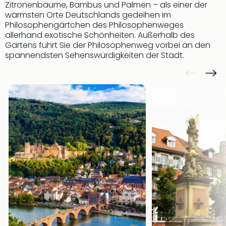
Con
Zitronenbäume, Bambus und Palmen – als einer der
Schl
wärmsten Orte Deutschlands gedeihen im
Sch
Philosophengärtchen des Philosophenweges
allerhand exotische Schönheiten. Außerhalb des
Konz
Gartens führt Sie der Philosophenweg vorbei an den
alle
spannendsten Sehenswürdigkeiten der Stadt.
Ang
Fest
Glüc
Insel
Mer
Lun
Black
Festi
Nibiri
Festi
Ikar
Festi
alle
Ang
Loca
Konz