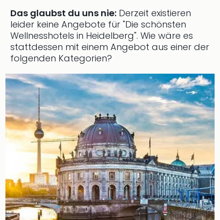
Ang
Das glaubst du uns nie:
Derzeit existieren
Wass
leider keine Angebote für "Die schönsten
Trop
Wellnesshotels in Heidelberg".
Wie wäre es
Isla
stattdessen mit einem Angebot aus einer der
The
folgenden Kategorien?
Erdi
Rula
Bad
Sch
aqu
The
Sins
alle
Ang
Zoo
&
Safa
Erle
Zoo
Han