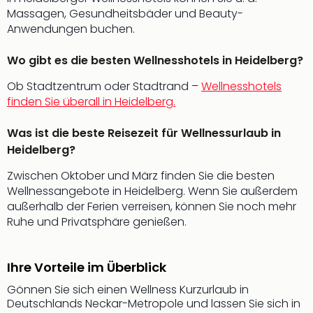
The
Massagen, Gesundheitsbäder und Beauty-
Sins
Anwendungen buchen.
Bad
Sch
Wo gibt es die besten Wellnesshotels in Heidelberg?
Tau
The
Ob Stadtzentrum oder Stadtrand –
Wellnesshotels
The
finden Sie überall in Heidelberg.
Eusk
Caro
Was ist die beste Reisezeit für Wellnessurlaub in
The
Heidelberg?
Aqu
Prag
Zwischen Oktober und März finden Sie die besten
Bali
Wellnessangebote in Heidelberg. Wenn Sie außerdem
The
außerhalb der Ferien verreisen, können Sie noch mehr
The
Ruhe und Privatsphäre genießen.
Bad
Wöri
Rula
Ihre Vorteile im Überblick
Eur
Gönnen Sie sich einen Wellness Kurzurlaub in
Karl
Deutschlands Neckar-Metropole und lassen Sie sich in
alle