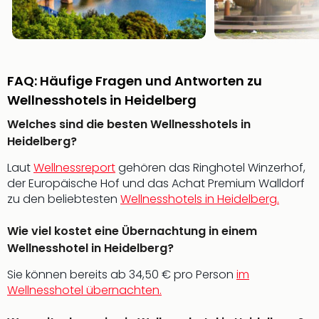
in
Köln
Konz
in
Düss
FAQ: Häufige Fragen und Antworten zu
Well
Wellnesshotels in Heidelberg
Well
Deu
Welches sind die besten Wellnesshotels in
Allg
Heidelberg?
Baye
Laut
Wellnessreport
gehören das Ringhotel Winzerhof,
Wal
der Europäische Hof und das Achat Premium Walldorf
Baye
zu den beliebtesten
Wellnesshotels in Heidelberg.
Bod
Harz
Wie viel kostet eine Übernachtung in einem
Nor
NRW
Wellnesshotel in Heidelberg?
Ost
Sie können bereits ab 34,50 € pro Person
im
Sch
Wellnesshotel übernachten.
alle
Ang