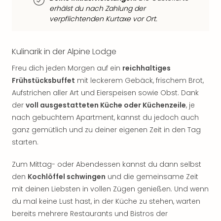
Qua
erhälst du nach Zahlung der
Com
verpflichtenden Kurtaxe vor Ort.
Club
Pret
Wo
Kulinarik in der Alpine Lodge
alle
Freu dich jeden Morgen auf ein
reichhaltiges
Ang
TV
Frühstücksbuffet
mit leckerem Gebäck, frischem Brot,
Sho
Aufstrichen aller Art und Eierspeisen sowie Obst. Dank
ZDF
der
voll ausgestatteten Küche oder Küchenzeile
, je
Fern
nach gebuchtem Apartment, kannst du jedoch auch
in
ganz gemütlich und zu deiner eigenen Zeit in den Tag
Main
starten.
Stef
Raa
Zum Mittag- oder Abendessen kannst du dann selbst
Sho
den
Kochlöffel schwingen
und die gemeinsame Zeit
alle
Ang
mit deinen Liebsten in vollen Zügen genießen. Und wenn
Fest
du mal keine Lust hast, in der Küche zu stehen, warten
Dom
bereits mehrere Restaurants und Bistros der