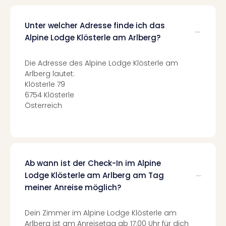
Of
Thro
Stud
Unter welcher Adresse finde ich das
Tour
Alpine Lodge Klösterle am Arlberg?
Swar
Krist
Die Adresse des Alpine Lodge Klösterle am
Mini
Arlberg lautet:
Wun
Klösterle 79
Ham
6754 Klösterle
War
Österreich
Bros.
Stud
Tour
Lon
–
Ab wann ist der Check-In im Alpine
The
Lodge Klösterle am Arlberg am Tag
Mak
meiner Anreise möglich?
of
Harr
Dein Zimmer im Alpine Lodge Klösterle am
Pott
Arlberg ist am Anreisetag ab 17:00 Uhr für dich
An