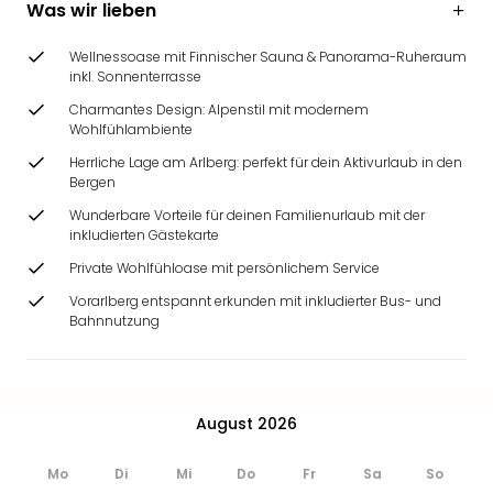
Was wir lieben
Ang
Wass
Wellnessoase mit Finnischer Sauna & Panorama-Ruheraum
Trop
inkl. Sonnenterrasse
Isla
The
Charmantes Design: Alpenstil mit modernem
Wohlfühlambiente
Erdi
Rula
Herrliche Lage am Arlberg: perfekt für dein Aktivurlaub in den
Bad
Bergen
Sch
Wunderbare Vorteile für deinen Familienurlaub mit der
aqu
inkludierten Gästekarte
The
Private Wohlfühloase mit persönlichem Service
Sins
Vorarlberg entspannt erkunden mit inkludierter Bus- und
alle
Bahnnutzung
Ang
Zoo
&
Safa
Erle
August 2026
Zoo
Han
Mo
Di
Mi
Do
Fr
Sa
So