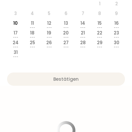
Sere
1
2
Park
3
4
5
6
7
8
9
Allw
Müns
10
11
12
13
14
15
16
Zoo
---
---
---
---
---
---
17
18
19
20
21
22
23
Leip
---
---
---
---
---
---
---
Safa
24
25
26
27
28
29
30
Beek
---
---
---
---
---
---
---
31
Ber
---
ZOO
Erle
Gels
Welt
Bestätigen
Wal
Nau
Aqu
Zool
Gar
Berli
alle
Ang