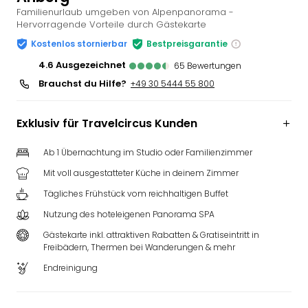
Familienurlaub umgeben von Alpenpanorama -
Slag
Hervorragende Vorteile durch Gästekarte
Eftel
LEG
Kostenlos stornierbar
Bestpreisgarantie
Deu
4.6
ausgezeichnet
65
Bewertungen
Parc
Brauchst du Hilfe?
+49 30 5444 55 800
Astér
Rast
Lan
Exklusiv für Travelcircus Kunden
Baye
Park
Ab 1 Übernachtung im Studio oder Familienzimmer
Plop
Mit voll ausgestatteter Küche in deinem Zimmer
Deu
Tägliches Frühstück vom reichhaltigen Buffet
(eh
Holi
Nutzung des hoteleigenen Panorama SPA
Park
Gästekarte inkl. attraktiven Rabatten & Gratiseintritt in
Tivol
Freibädern, Thermen bei Wanderungen & mehr
Kop
Endreinigung
Futu
Bela
alle