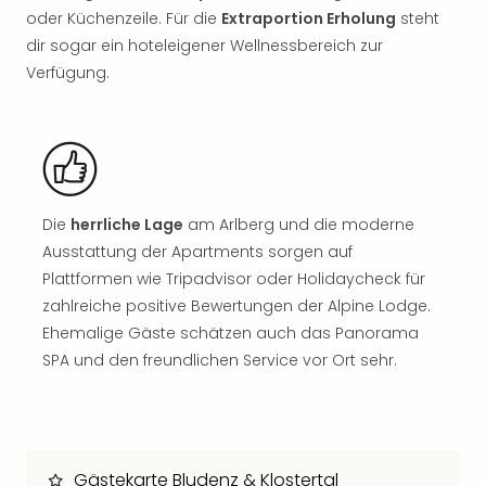
Sch
oder Küchenzeile. Für die
Extraportion Erholung
steht
und
dir sogar ein hoteleigener Wellnessbereich zur
das
Verfügung.
Biest
Wie
Mari
Ther
Sta
Ente
Das
Die
herrliche Lage
am Arlberg und die moderne
Pha
Ausstattung der Apartments sorgen auf
der
Plattformen wie Tripadvisor oder Holidaycheck für
Ope
zahlreiche positive Bewertungen der Alpine Lodge.
Köln
Ehemalige Gäste schätzen auch das Panorama
Tan
der
SPA und den freundlichen Service vor Ort sehr.
Vam
alle
Ang
Sho
Gästekarte Bludenz & Klostertal
&