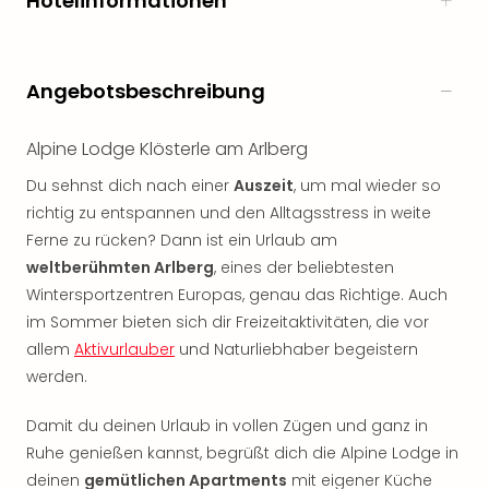
Hotelinformationen
Rou
Das
Musi
Köni
Angebotsbeschreibung
der
Löw
Alpine Lodge Klösterle am Arlberg
Die
Eisk
Du sehnst dich nach einer
Auszeit
, um mal wieder so
Tarz
richtig zu entspannen und den Alltagsstress in weite
MJ
Ferne zu rücken? Dann ist ein Urlaub am
–
weltberühmten Arlberg
, eines der beliebtesten
Das
Wintersportzentren Europas, genau das Richtige. Auch
Mich
im Sommer bieten sich dir Freizeitaktivitäten, die vor
Jac
Musi
allem
Aktivurlauber
und Naturliebhaber begeistern
Der
werden.
Teuf
träg
Damit du deinen Urlaub in vollen Zügen und ganz in
Pra
Ruhe genießen kannst, begrüßt dich die Alpine Lodge in
Die
deinen
gemütlichen Apartments
mit eigener Küche