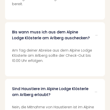
bereit.
Even
at
War
Bros.
Stud
Tour
Bis wann muss ich aus dem Alpine
Lon
Lodge Klösterle am Arlberg auschecken?
–
The
Am Tag deiner Abreise aus dem Alpine Lodge
Mak
Klösterle am Arlberg sollte der Check-Out bis
of
10:00 Uhr erfolgen.
Harr
Pott
Form
1
Die
Sind Haustiere im Alpine Lodge Klösterle
Auss
am Arlberg erlaubt?
Imme
Auss
Nein, die Mitnahme von Haustieren ist im Alpine
alle