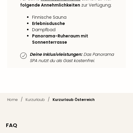
Mer
folgende Annehmlichkeiten
zur Verfügung:
Ben
Mus
Finnische Sauna
Erlebnisdusche
Stut
Dampfbad
Pors
Panorama-Ruheraum mit
Mus
Sonnenterrasse
Auto
Wolf
Deine Inklusivleistungen:
Das Panorama
BM
SPA nutzt du als Gast kostenfrei.
Mus
in
Mün
Barb
Mus
Tec
/
/
Home
Kurzurlaub
Kurzurlaub Österreich
Spey
alle
Ang
Auss
FAQ
Ga