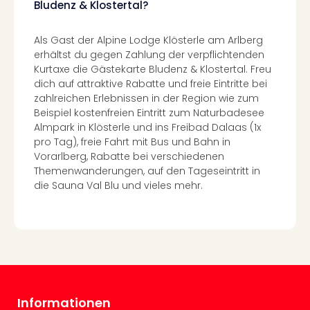
Bludenz & Klostertal?
in
Köln
Als Gast der Alpine Lodge Klösterle am Arlberg
Konz
erhältst du gegen Zahlung der verpflichtenden
in
Kurtaxe die Gästekarte Bludenz & Klostertal. Freu
Düss
dich auf attraktive Rabatte und freie Eintritte bei
Well
zahlreichen Erlebnissen in der Region wie zum
Well
Beispiel kostenfreien Eintritt zum Naturbadesee
Deu
Almpark in Klösterle und ins Freibad Dalaas (1x
Allg
pro Tag), freie Fahrt mit Bus und Bahn in
Baye
Vorarlberg, Rabatte bei verschiedenen
Wal
Themenwanderungen, auf den Tageseintritt in
Baye
die Sauna Val Blu und vieles mehr.
Bod
Harz
Nor
NRW
Ost
Sch
alle
Informationen
Ang