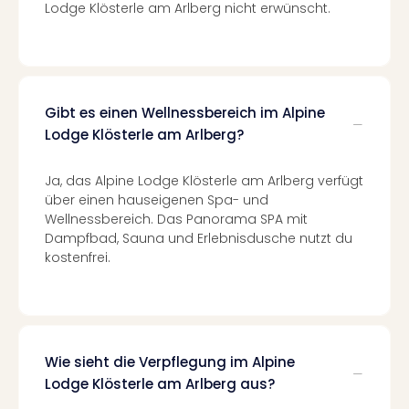
Lodge Klösterle am Arlberg nicht erwünscht.
Ang
Spor
Skiu
in
Deu
Skiu
Gibt es einen Wellnessbereich im Alpine
in
Lodge Klösterle am Arlberg?
Öste
Form
Ja, das Alpine Lodge Klösterle am Arlberg verfügt
1
über einen hauseigenen Spa- und
Reis
Wellnessbereich. Das Panorama SPA mit
Konz
Dampfbad, Sauna und Erlebnisdusche nutzt du
Konz
kostenfrei.
Pitbu
Karo
G
Back
Boy
Wie sieht die Verpflegung im Alpine
Disn
Lodge Klösterle am Arlberg aus?
in