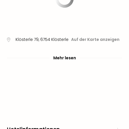
noc
meh
Frei
Frei
Eur
Frei
Klösterle 79
,
6754
Klösterle
Auf der Karte anzeigen
Deu
Frei
Nied
Mehr lesen
Frei
Öste
Frei
Fran
Musi
&
Sho
Musi
Starl
Expr
Moul