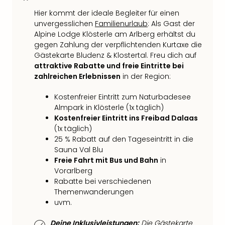
Thea
Hier kommt der ideale Begleiter für einen
ABB
unvergesslichen
Familienurlaub
: Als Gast der
Voy
Alpine Lodge Klösterle am Arlberg erhältst du
in
gegen Zahlung der verpflichtenden Kurtaxe die
Lon
Gästekarte Bludenz & Klostertal. Freu dich auf
Harr
attraktive Rabatte und freie Eintritte bei
Pott
zahlreichen Erlebnissen
in der Region:
Thea
Lon
Kostenfreier Eintritt zum Naturbadesee
GOP
Almpark in Klösterle (1x täglich)
Kostenfreier Eintritt ins Freibad Dalaas
Vari
(1x täglich)
Thea
25 % Rabatt auf den Tageseintritt in die
Frie
Sauna Val Blu
Pala
Freie Fahrt mit Bus und Bahn
in
Berli
Vorarlberg
Fest
Rabatte bei verschiedenen
Neu
Themenwanderungen
Fest
uvm.
Bad
Bad
Deine Inklusivleistungen:
Die Gästekarte