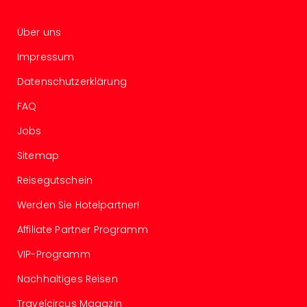
Well
Eur
Über uns
Deu
Itali
Impressum
Nied
Datenschutzerklärung
Öste
Pole
FAQ
Südt
Mar
Jobs
Karl
Sitemap
alle
Ang
Reisegutschein
The
The
Werden Sie Hotelpartner!
Erdi
Affiliate Partner Programm
Trop
Isla
VIP-Programm
The
Bad
Nachhaltiges Reisen
Wöri
Travelcircus Magazin