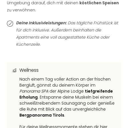
Fest
Umgebung darauf, dich mit deinen
köstlichen Speisen
Stör
zu verwöhnen.
Fest
Mus
Deine Inklusivleistungen:
Das tägliche Frühstück ist
Fuld
für dich inklusive. Außerdem beinhalten die
Are
Apartments eine voll ausgestattete Küche oder
di
Ver
Küchenzeile.
alle
Ang
Musi
Musi
Wellness
Ham
Nach einem Tag voller Action an der frischen
alle
Bergluft, gönnst du deinem Körper im
Ang
Panorama SPA
der Alpine Lodge
tiefgreifende
Kultu
Erholung
. Entspanne deine Muskeln bei einem
&
schweißtreibendem Saunagang oder genieße
Spor
die Ruhe mit Blick auf das unvergleichliche
Mus
Bergpanorama Tirols
.
Tec
Sins
Für deine
Wellnessmomente
stehen dir hier