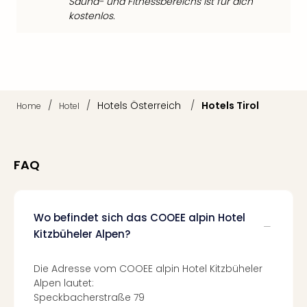
Fest
Sauna- und Fitnessbereichs ist für dich
Stör
kostenlos.
Fest
Mus
Fuld
Are
di
Ver
/
/
Hotels Österreich
/
Hotels Tirol
Home
Hotel
alle
Ang
Musi
FAQ
Musi
Ham
alle
Ang
Wo befindet sich das COOEE alpin Hotel
Kultu
Kitzbüheler Alpen?
&
Spor
Die Adresse vom COOEE alpin Hotel Kitzbüheler
Mus
Alpen lautet:
Tec
Speckbacherstraße 79
Sins