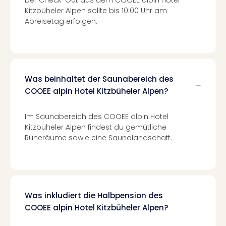
Of
Kitzbüheler Alpen sollte bis 10:00 Uhr am
Thro
Abreisetag erfolgen.
Stud
Tour
Swar
Krist
Mini
Was beinhaltet der Saunabereich des
Wun
COOEE alpin Hotel Kitzbüheler Alpen?
Ham
War
Bros.
Im Saunabereich des COOEE alpin Hotel
Stud
Kitzbüheler Alpen findest du gemütliche
Tour
Ruheräume sowie eine Saunalandschaft.
Lon
–
The
Mak
of
Was inkludiert die Halbpension des
Harr
COOEE alpin Hotel Kitzbüheler Alpen?
Pott
An