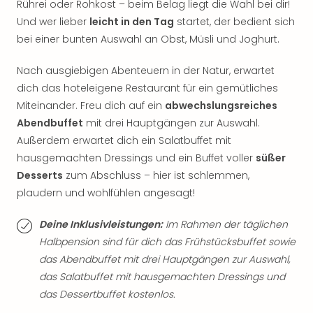
Rührei oder Rohkost – beim Belag liegt die Wahl bei dir!
Thea
Und wer lieber
leicht in den Tag
startet, der bedient sich
ABB
bei einer bunten Auswahl an Obst, Müsli und Joghurt.
Voy
in
Nach ausgiebigen Abenteuern in der Natur, erwartet
Lon
Harr
dich das hoteleigene Restaurant für ein gemütliches
Pott
Miteinander. Freu dich auf ein
abwechslungsreiches
Thea
Abendbuffet
mit drei Hauptgängen zur Auswahl.
Lon
Außerdem erwartet dich ein Salatbuffet mit
GOP
hausgemachten Dressings und ein Buffet voller
süßer
Vari
Desserts
zum Abschluss – hier ist schlemmen,
Thea
plaudern und wohlfühlen angesagt!
Frie
Pala
Deine Inklusivleistungen:
Im Rahmen der täglichen
Berli
Fest
Halbpension sind für dich das Frühstücksbuffet sowie
Neu
das Abendbuffet mit drei Hauptgängen zur Auswahl,
Fest
das Salatbuffet mit hausgemachten Dressings und
Bad
das Dessertbuffet kostenlos.
Bad