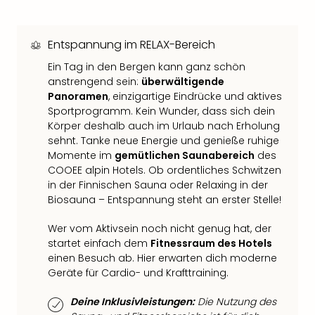
Qua
Com
Club
Entspannung im RELAX-Bereich
Pret
Ein Tag in den Bergen kann ganz schön
Wo
anstrengend sein:
überwältigende
alle
Panoramen
, einzigartige Eindrücke und aktives
Ang
Sportprogramm. Kein Wunder, dass sich dein
TV
Körper deshalb auch im Urlaub nach Erholung
Sho
sehnt. Tanke neue Energie und genieße ruhige
ZDF
Momente im
gemütlichen Saunabereich
des
Fern
COOEE alpin Hotels. Ob ordentliches Schwitzen
in
in der Finnischen Sauna oder Relaxing in der
Main
Biosauna – Entspannung steht an erster Stelle!
Stef
Raa
Wer vom Aktivsein noch nicht genug hat, der
Sho
startet einfach dem
Fitnessraum des Hotels
alle
einen Besuch ab. Hier erwarten dich moderne
Ang
Geräte für Cardio- und Krafttraining.
Fest
Dom
Deine Inklusivleistungen:
Die Nutzung des