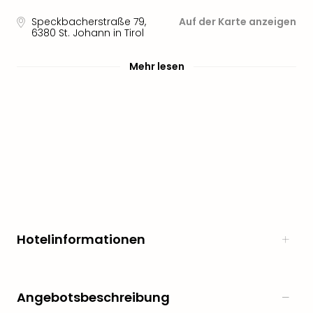
noc
Speckbacherstraße 79
,
Auf der Karte anzeigen
meh
6380
St. Johann in Tirol
Frei
Frei
Mehr lesen
Eur
Frei
Deu
Frei
Nied
Frei
Öste
Frei
Fran
Musi
&
Hotelinformationen
Sho
Musi
Starl
Expr
Angebotsbeschreibung
Moul