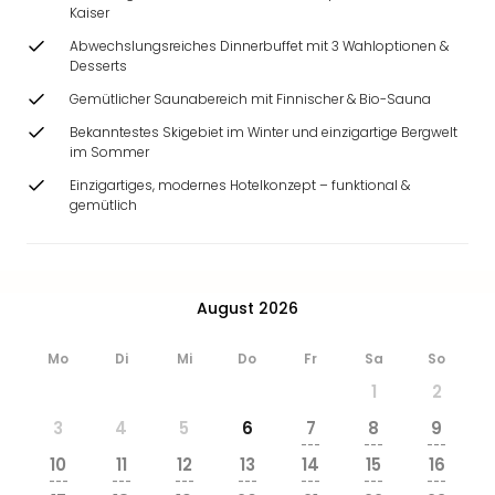
Ang
Kaiser
Wass
Abwechslungsreiches Dinnerbuffet mit 3 Wahloptionen &
Trop
Desserts
Isla
Gemütlicher Saunabereich mit Finnischer & Bio-Sauna
The
Bekanntestes Skigebiet im Winter und einzigartige Bergwelt
Erdi
im Sommer
Rula
Bad
Einzigartiges, modernes Hotelkonzept – funktional &
gemütlich
Sch
aqu
The
Sins
alle
August 2026
Ang
Zoo
Mo
Di
Mi
Do
Fr
Sa
So
&
1
2
Safa
Erle
3
4
5
6
7
8
9
---
---
---
Zoo
10
11
12
13
14
15
16
Han
---
---
---
---
---
---
---