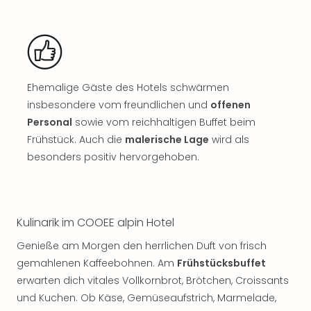
Sch
und
das
Biest
Wie
Mari
Ehemalige Gäste des Hotels schwärmen
Ther
insbesondere vom freundlichen und
offenen
Sta
Personal
sowie vom reichhaltigen Buffet beim
Ente
Das
Frühstück. Auch die
malerische Lage
wird als
Pha
besonders positiv hervorgehoben.
der
Ope
Köln
Tan
Kulinarik im COOEE alpin Hotel
der
Vam
Genieße am Morgen den herrlichen Duft von frisch
alle
gemahlenen Kaffeebohnen. Am
Frühstücksbuffet
Ang
erwarten dich vitales Vollkornbrot, Brötchen, Croissants
Sho
und Kuchen. Ob Käse, Gemüseaufstrich, Marmelade,
&