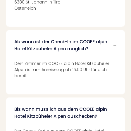
6380 St. Johann in Tirol
Mer
Österreich
Ben
Mus
Stut
Pors
Mus
Ab wann ist der Check-In im COOEE alpin
Auto
Hotel Kitzbüheler Alpen möglich?
Wolf
BM
Mus
Dein Zimmer im COOEE alpin Hotel Kitzbüheler
in
Alpen ist am Anreisetag ab 15:00 Uhr für dich
Mün
bereit.
Barb
Mus
Tec
Spey
alle
Bis wann muss ich aus dem COOEE alpin
Ang
Hotel Kitzbüheler Alpen auschecken?
Auss
Ga
Der Check-Out aus dem COOEE alpin Hotel