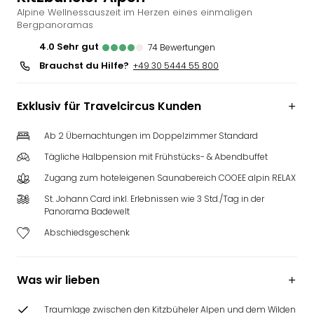
Alpine Wellnessauszeit im Herzen eines einmaligen
Slag
Bergpanoramas
Eftel
LEG
4.0
sehr gut
74
Bewertungen
Deu
Brauchst du Hilfe?
+49 30 5444 55 800
Parc
Astér
Exklusiv für Travelcircus Kunden
Rast
Lan
Ab 2 Übernachtungen im Doppelzimmer Standard
Baye
Park
Tägliche Halbpension mit Frühstücks- & Abendbuffet
Plop
Zugang zum hoteleigenen Saunabereich COOEE alpin RELAX
Deu
(eh
St. Johann Card inkl. Erlebnissen wie 3 Std./Tag in der
Panorama Badewelt
Holi
Park
Abschiedsgeschenk
Tivol
Kop
Futu
Was wir lieben
Bela
alle
Traumlage zwischen den Kitzbüheler Alpen und dem Wilden