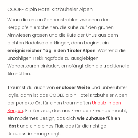
Rou
COOEE alpin Hotel Kitzbüheler Alpen
Das
Musi
Wenn die ersten Sonnenstrahlen zwischen den
Köni
Berggipfeln erscheinen, die Kühe auf den grünen
der
Almwiesen grasen und die Rufe der Uhus aus dem
Löw
dichten Nadelwald erklingen, dann beginnt ein
Die
Eisk
ereignisreicher Tag in den Tiroler Alpen
. Während die
Tarz
unzähligen Trekkingpfade zu ausgiebigen
MJ
Wandertouren einladen, empfängt dich die traditionelle
–
Almhütten.
Das
Mich
Träumst du auch von
endloser Weite
und unberührter
Jac
Idylle, dann ist das COOEE alpin Hotel Kitzbüheler Alpen
Musi
der perfekte Ort für einen traumhaften
Urlaub in den
Der
Bergen
. Ein Konzept, das aus Fremden Freunde macht,
Teuf
träg
ein modernes Design, das dich
wie Zuhause fühlen
Pra
lässt
und ein alpines Flair, das für die richtige
Die
Urlaubsstimmung sorgt.