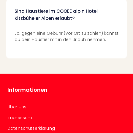
Ang
Spor
Sind Haustiere im COOEE alpin Hotel
Skiu
Kitzbüheler Alpen erlaubt?
in
Deu
Ja, gegen eine Gebühr (vor Ort zu zahlen) kannst
Skiu
du dein Haustier mit in den Urlaub nehmen.
in
Öste
Form
1
Reis
Konz
Konz
Pitbu
Informationen
Karo
G
Über uns
Back
Boy
Impressum
Disn
in
Datenschutzerklärung