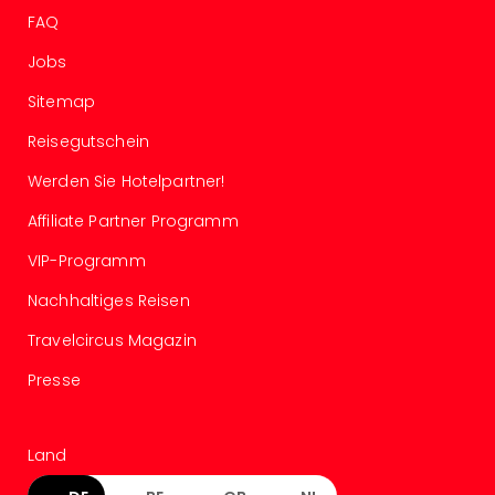
Con
FAQ
Schl
Sch
Jobs
Konz
alle
Sitemap
Ang
Reisegutschein
Fest
Glüc
Werden Sie Hotelpartner!
Insel
Affiliate Partner Programm
Mer
Lun
VIP-Programm
Black
Festi
Nachhaltiges Reisen
Nibiri
Travelcircus Magazin
Festi
Ikar
Presse
Festi
alle
Ang
Land
Loca
Konz