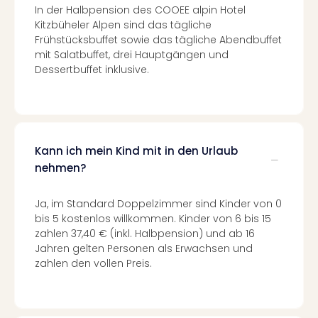
In der Halbpension des COOEE alpin Hotel
Even
Kitzbüheler Alpen sind das tägliche
at
Frühstücksbuffet sowie das tägliche Abendbuffet
War
mit Salatbuffet, drei Hauptgängen und
Bros.
Dessertbuffet inklusive.
Stud
Tour
Lon
–
The
Kann ich mein Kind mit in den Urlaub
Mak
nehmen?
of
Harr
Pott
Ja, im Standard Doppelzimmer sind Kinder von 0
Form
bis 5 kostenlos willkommen. Kinder von 6 bis 15
1
zahlen 37,40 € (inkl. Halbpension) und ab 16
Die
Jahren gelten Personen als Erwachsen und
zahlen den vollen Preis.
Auss
Imme
Auss
alle