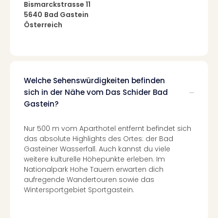
Of
Bismarckstrasse 11
Thro
5640
Bad Gastein
Stud
Österreich
Tour
Swar
Krist
Mini
Wun
Welche Sehenswürdigkeiten befinden
Ham
sich in der Nähe vom Das Schider Bad
War
Gastein?
Bros.
Stud
Nur 500 m vom Aparthotel entfernt befindet sich
Tour
das absolute Highlights des Ortes: der Bad
Lon
Gasteiner Wasserfall. Auch kannst du viele
–
weitere kulturelle Höhepunkte erleben. Im
The
Nationalpark Hohe Tauern erwarten dich
Mak
aufregende Wandertouren sowie das
of
Wintersportgebiet Sportgastein.
Harr
Pott
An