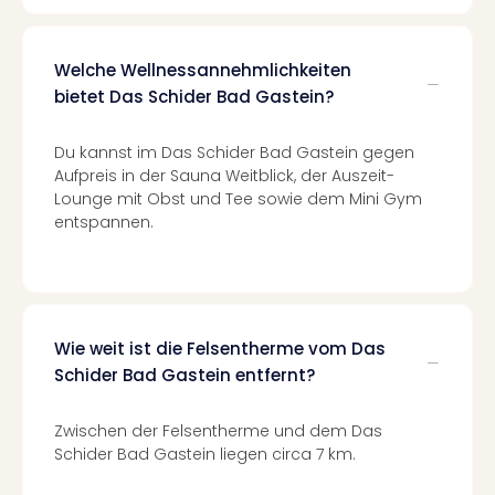
Con
Schl
Sch
Welche Wellnessannehmlichkeiten
Konz
bietet Das Schider Bad Gastein?
alle
Ang
Fest
Du kannst im Das Schider Bad Gastein gegen
Glüc
Aufpreis in der Sauna Weitblick, der Auszeit-
Insel
Lounge mit Obst und Tee sowie dem Mini Gym
Mer
entspannen.
Lun
Black
Festi
Nibiri
Festi
Wie weit ist die Felsentherme vom Das
Ikar
Schider Bad Gastein entfernt?
Festi
alle
Zwischen der Felsentherme und dem Das
Ang
Schider Bad Gastein liegen circa 7 km.
Loca
Konz