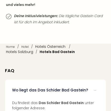
Mer
und vieles mehr!
Ben
Mus
Deine Inklusivleistungen:
Die tägliche Gastein Card
Stut
ist für dich im Angebot inkludiert.
Pors
Mus
Auto
Wolf
/
/
Hotels Österreich
/
BM
Home
Hotel
Hotels Salzburg
/
Hotels Bad Gastein
Mus
in
Mün
Barb
FAQ
Mus
Tec
Spey
Wo liegt das Das Schider Bad Gastein?
alle
Ang
Auss
Du findest das
Das Schider Bad Gastein
unter
Ga
folgender Adresse: