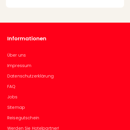
in
Köln
Konz
in
Düss
Well
Informationen
Well
Deu
Über uns
Allg
Baye
Impressum
Wal
Baye
Datenschutzerklärung
Bod
FAQ
Harz
Nor
Jobs
NRW
Ost
Sitemap
Sch
Reisegutschein
alle
Ang
Werden Sie Hotelpartner!