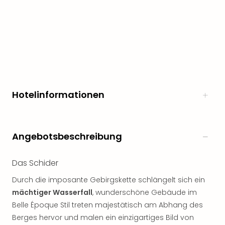
noc
meh
Frei
Frei
Eur
Frei
Deu
Frei
Hotelinformationen
Nied
Frei
Öste
Frei
Angebotsbeschreibung
Fran
Musi
Das Schider
&
Sho
Durch die imposante Gebirgskette schlängelt sich ein
Musi
mächtiger Wasserfall
, wunderschöne Gebäude im
Starl
Belle Époque Stil treten majestätisch am Abhang des
Expr
Berges hervor und malen ein einzigartiges Bild von
Moul