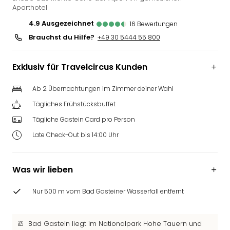
Aparthotel
Slag
Eftel
4.9
ausgezeichnet
16
Bewertungen
LEG
Brauchst du Hilfe?
+49 30 5444 55 800
Deu
Parc
Astér
Exklusiv für Travelcircus Kunden
Rast
Lan
Ab 2 Übernachtungen im Zimmer deiner Wahl
Baye
Tägliches Frühstücksbuffet
Park
Tägliche Gastein Card pro Person
Plop
Deu
Late Check-Out bis 14:00 Uhr
(eh
Holi
Park
Was wir lieben
Tivol
Kop
Nur 500 m vom Bad Gasteiner Wasserfall entfernt
Futu
Bela
Bad Gastein liegt im Nationalpark Hohe Tauern und
alle