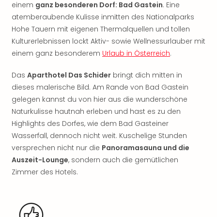
Rou
einem
ganz besonderen Dorf: Bad Gastein
. Eine
Das
atemberaubende Kulisse inmitten des Nationalparks
Musi
Hohe Tauern mit eigenen Thermalquellen und tollen
Köni
Kulturerlebnissen lockt Aktiv- sowie Wellnessurlauber mit
der
einem ganz besonderem
Urlaub in Österreich
.
Löw
Die
Das
Aparthotel Das Schider
bringt dich mitten in
Eisk
dieses malerische Bild. Am Rande von Bad Gastein
Tarz
gelegen kannst du von hier aus die wunderschöne
MJ
–
Naturkulisse hautnah erleben und hast es zu den
Das
Highlights des Dorfes, wie dem Bad Gasteiner
Mich
Wasserfall, dennoch nicht weit. Kuschelige Stunden
Jac
versprechen nicht nur die
Panoramasauna und die
Musi
Auszeit-Lounge
, sondern auch die gemütlichen
Der
Zimmer des Hotels.
Teuf
träg
Pra
Die