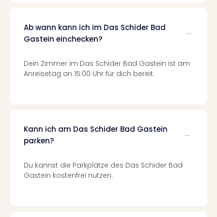
Even
at
Ab wann kann ich im Das Schider Bad
War
Gastein einchecken?
Bros.
Stud
Tour
Dein Zimmer im Das Schider Bad Gastein ist am
Lon
Anreisetag an 15:00 Uhr für dich bereit.
–
The
Mak
of
Harr
Kann ich am Das Schider Bad Gastein
Pott
parken?
Form
1
Du kannst die Parkplätze des Das Schider Bad
Die
Gastein kostenfrei nutzen.
Auss
Imme
Auss
alle