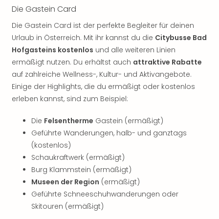
Fest
Die Gastein Card
Stör
Fest
Die Gastein Card ist der perfekte Begleiter für deinen
Mus
Urlaub in Österreich. Mit ihr kannst du die
Citybusse Bad
Fuld
Hofgasteins kostenlos
und alle weiteren Linien
Are
ermäßigt nutzen. Du erhältst auch
attraktive Rabatte
di
auf zahlreiche Wellness-, Kultur- und Aktivangebote.
Ver
alle
Einige der Highlights, die du ermäßigt oder kostenlos
Ang
erleben kannst, sind zum Beispiel:
Musi
Musi
Die
Felsentherme
Gastein (ermäßigt)
Ham
Geführte Wanderungen, halb- und ganztags
alle
(kostenlos)
Ang
Schaukraftwerk (ermäßigt)
Kultu
Burg Klammstein (ermäßigt)
&
Museen der Region
(ermäßigt)
Spor
Mus
Geführte Schneeschuhwanderungen oder
Tec
Skitouren (ermäßigt)
Sins