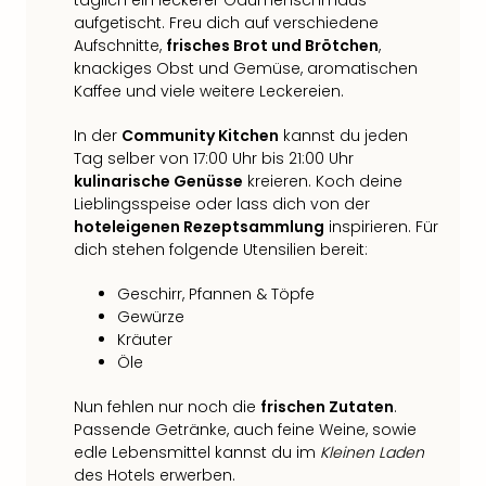
täglich ein leckerer Gaumenschmaus
Thea
aufgetischt. Freu dich auf verschiedene
ABB
Aufschnitte,
frisches Brot und Brötchen
,
Voy
knackiges Obst und Gemüse, aromatischen
in
Kaffee und viele weitere Leckereien.
Lon
Harr
In der
Community Kitchen
kannst du jeden
Tag selber von 17:00 Uhr bis 21:00 Uhr
Pott
kulinarische Genüsse
kreieren. Koch deine
Thea
Lieblingsspeise oder lass dich von der
Lon
hoteleigenen Rezeptsammlung
inspirieren. Für
GOP
dich stehen folgende Utensilien bereit:
Vari
Thea
Geschirr, Pfannen & Töpfe
Frie
Gewürze
Pala
Kräuter
Berli
Öle
Fest
Neu
Nun fehlen nur noch die
frischen Zutaten
.
Fest
Passende Getränke, auch feine Weine, sowie
Bad
edle Lebensmittel kannst du im
Kleinen Laden
Bad
des Hotels erwerben.