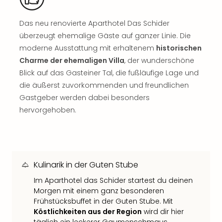
Sch
und
das
Das neu renovierte Aparthotel Das Schider
Biest
überzeugt ehemalige Gäste auf ganzer Linie. Die
Wie
moderne Ausstattung mit erhaltenem
historischen
Mari
Charme der ehemaligen Villa
, der wunderschöne
Ther
Blick auf das Gasteiner Tal, die fußläufige Lage und
Sta
die äußerst zuvorkommenden und freundlichen
Ente
Gastgeber werden dabei besonders
Das
Pha
hervorgehoben.
der
Ope
Köln
Tan
der
Kulinarik in der Guten Stube
Vam
Im Aparthotel das Schider startest du deinen
alle
Morgen mit einem ganz besonderen
Ang
Frühstücksbuffet in der Guten Stube. Mit
Sho
Köstlichkeiten aus der Region
wird dir hier
&