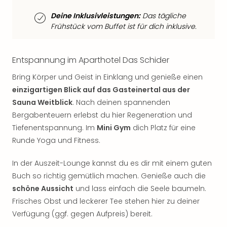
Qua
Com
Deine Inklusivleistungen:
Das tägliche
Club
Frühstück vom Buffet ist für dich inklusive.
Pret
Wo
alle
Entspannung im Aparthotel Das Schider
Ang
Bring Körper und Geist in Einklang und genieße einen
TV
einzigartigen Blick auf das Gasteinertal aus der
Sho
Sauna Weitblick
. Nach deinen spannenden
ZDF
Fern
Bergabenteuern erlebst du hier Regeneration und
in
Tiefenentspannung. Im
Mini Gym
dich Platz für eine
Main
Runde Yoga und Fitness.
Stef
Raa
In der Auszeit-Lounge kannst du es dir mit einem guten
Sho
Buch so richtig gemütlich machen. Genieße auch die
alle
schöne Aussicht
und lass einfach die Seele baumeln.
Ang
Frisches Obst und leckerer Tee stehen hier zu deiner
Fest
Verfügung (ggf. gegen Aufpreis) bereit.
Dom