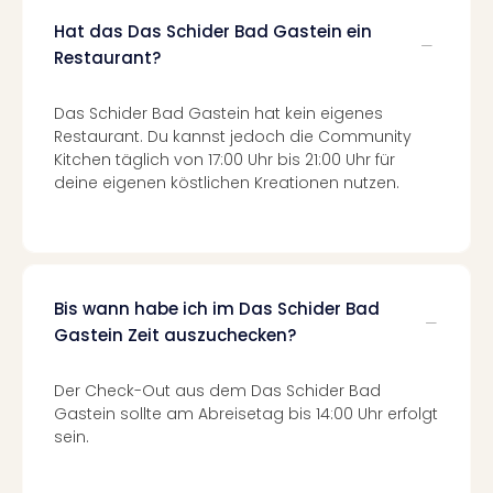
Ang
Hat das Das Schider Bad Gastein ein
Spor
Restaurant?
Skiu
in
Deu
Das Schider Bad Gastein hat kein eigenes
Skiu
Restaurant. Du kannst jedoch die Community
in
Kitchen täglich von 17:00 Uhr bis 21:00 Uhr für
Öste
deine eigenen köstlichen Kreationen nutzen.
Form
1
Reis
Konz
Konz
Bis wann habe ich im Das Schider Bad
Pitbu
Gastein Zeit auszuchecken?
Karo
G
Der Check-Out aus dem Das Schider Bad
Back
Gastein sollte am Abreisetag bis 14:00 Uhr erfolgt
Boy
sein.
Disn
in