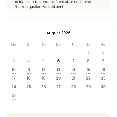
ist für seine besondere Architektur und seine
Ang
Thermalquellen weltbekannt.
Wass
Trop
Isla
The
Erdi
August 2026
Rula
Bad
Mo
Di
Mi
Do
Fr
Sa
So
Sch
1
2
aqu
The
3
4
5
6
7
8
9
---
---
---
Sins
10
11
12
13
14
15
16
alle
---
---
---
---
---
---
---
Ang
17
18
19
20
21
22
23
---
---
---
---
---
---
---
Zoo
24
25
26
27
28
29
30
&
---
---
---
---
---
---
---
Safa
31
---
Erle
Zoo
Han