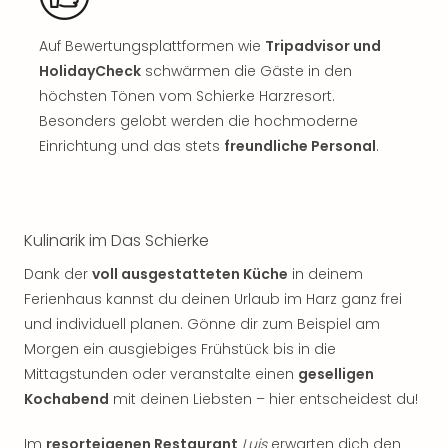
Sch
und
das
Auf Bewertungsplattformen wie
Tripadvisor und
Biest
HolidayCheck
schwärmen die Gäste in den
Wie
höchsten Tönen vom Schierke Harzresort.
Mari
Besonders gelobt werden die hochmoderne
Ther
Einrichtung und das stets
freundliche Personal
.
Sta
Ente
Das
Pha
Kulinarik im Das Schierke
der
Ope
Dank der
voll ausgestatteten Küche
in deinem
Köln
Ferienhaus kannst du deinen Urlaub im Harz ganz frei
Tan
und individuell planen. Gönne dir zum Beispiel am
der
Morgen ein ausgiebiges Frühstück bis in die
Vam
Mittagstunden oder veranstalte einen
geselligen
alle
Ang
Kochabend
mit deinen Liebsten – hier entscheidest du!
Sho
&
Im
resorteigenen Restaurant
Luis
erwarten dich den