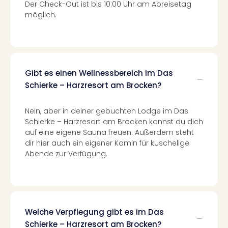
Der Check-Out ist bis 10:00 Uhr am Abreisetag
Even
möglich.
at
War
Bros.
Stud
Tour
Gibt es einen Wellnessbereich im Das
Lon
Schierke – Harzresort am Brocken?
–
The
Mak
Nein, aber in deiner gebuchten Lodge im Das
Schierke – Harzresort am Brocken kannst du dich
of
auf eine eigene Sauna freuen. Außerdem steht
Harr
dir hier auch ein eigener Kamin für kuschelige
Pott
Abende zur Verfügung.
Form
1
Die
Auss
Imme
Auss
Welche Verpflegung gibt es im Das
alle
Schierke – Harzresort am Brocken?