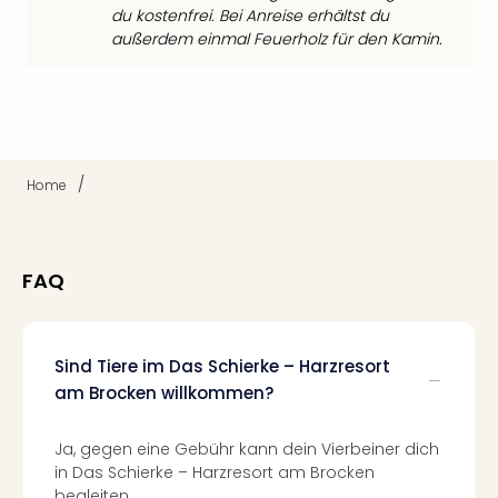
Fest
du kostenfrei. Bei Anreise erhältst du
Stör
außerdem einmal Feuerholz für den Kamin.
Fest
Mus
Fuld
Are
di
Ver
/
Home
alle
Ang
Musi
Musi
FAQ
Ham
alle
Ang
Sind Tiere im Das Schierke – Harzresort
Kultu
&
am Brocken willkommen?
Spor
Mus
Ja, gegen eine Gebühr kann dein Vierbeiner dich
Tec
in Das Schierke – Harzresort am Brocken
Sins
begleiten.