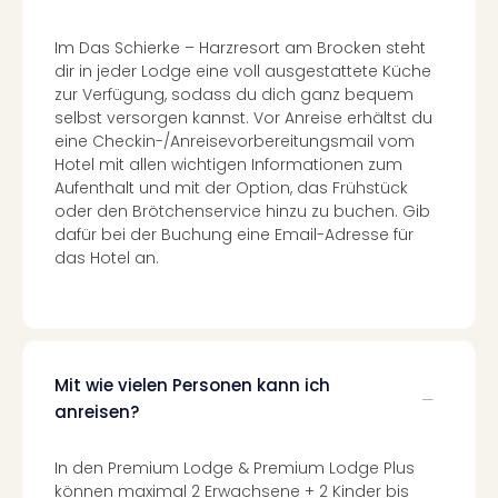
Ang
Spor
Im Das Schierke – Harzresort am Brocken steht
Skiu
dir in jeder Lodge eine voll ausgestattete Küche
in
zur Verfügung, sodass du dich ganz bequem
Deu
selbst versorgen kannst. Vor Anreise erhältst du
Skiu
eine Checkin-/Anreisevorbereitungsmail vom
in
Hotel mit allen wichtigen Informationen zum
Öste
Aufenthalt und mit der Option, das Frühstück
Form
oder den Brötchenservice hinzu zu buchen. Gib
1
dafür bei der Buchung eine Email-Adresse für
Reis
das Hotel an.
Konz
Konz
Pitbu
Karo
G
Mit wie vielen Personen kann ich
Back
anreisen?
Boy
Disn
In den Premium Lodge & Premium Lodge Plus
in
können maximal 2 Erwachsene + 2 Kinder bis