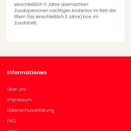
Con
einschließlich 17 Jahre übernachten.
Schl
Zusatzpersonen nächtigen kostenlos im Bett der
Sch
Eltern (bis einschließlich 3 Jahre) bzw. im
Konz
Zusatzbett.
alle
Ang
Fest
Glüc
Insel
Mer
Lun
Informationen
Black
Festi
Nibiri
Über uns
Festi
Ikar
Impressum
Festi
Datenschutzerklärung
alle
Ang
FAQ
Loca
Konz