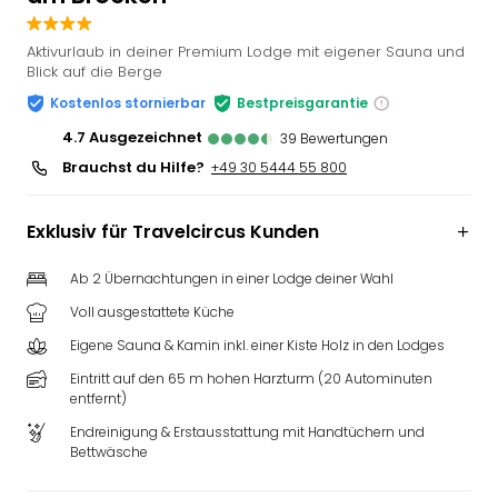
Slag
Eftel
Aktivurlaub in deiner Premium Lodge mit eigener Sauna und
LEG
Blick auf die Berge
Deu
Kostenlos stornierbar
Bestpreisgarantie
Parc
4.7
ausgezeichnet
39
Bewertungen
Astér
Brauchst du Hilfe?
Rast
+49 30 5444 55 800
Lan
Baye
Exklusiv für Travelcircus Kunden
Park
Plop
Ab 2 Übernachtungen in einer Lodge deiner Wahl
Deu
Voll ausgestattete Küche
(eh
Holi
Eigene Sauna & Kamin inkl. einer Kiste Holz in den Lodges
Park
Eintritt auf den 65 m hohen Harzturm (20 Autominuten
Tivol
entfernt)
Kop
Endreinigung & Erstausstattung mit Handtüchern und
Futu
Bettwäsche
Bela
alle