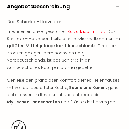
Rou
Angebotsbeschreibung
Das
Musi
Das Schierke – Harzresort
Köni
der
Erlebe einen unvergesslichen
Kurzurlaub im Harz
! Das
Löw
Schierke – Harzresort heißt dich herzlich willkommen im
Die
größten Mittelgebirge Norddeutschlands.
Direkt am
Eisk
Brocken gelegen, dem höchsten Berg
Tarz
MJ
Norddeutschlands, ist das Schierke in ein
–
wunderschönes Naturpanorama gebettet.
Das
Mich
Genieße den grandiosen Komfort deines Ferienhauses
Jac
mit voll ausgestatteter Küche,
Sauna und Kamin,
gehe
Musi
lecker essen im Restaurant und entdecke die
Der
idyllischen Landschaften
und Städte der Harzregion.
Teuf
träg
Pra
Die