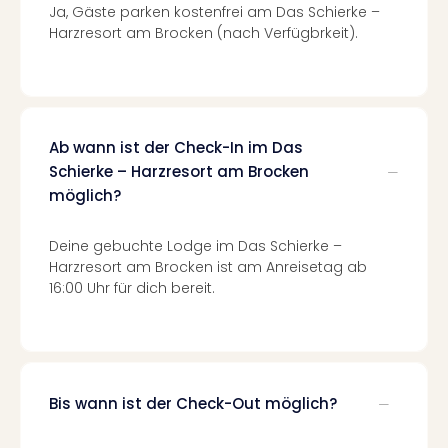
Of
Ja, Gäste parken kostenfrei am Das Schierke –
Thro
Harzresort am Brocken (nach Verfügbrkeit).
Stud
Tour
Swar
Krist
Mini
Ab wann ist der Check-In im Das
Wun
Schierke – Harzresort am Brocken
Ham
möglich?
War
Bros.
Deine gebuchte Lodge im Das Schierke –
Stud
Harzresort am Brocken ist am Anreisetag ab
Tour
16:00 Uhr für dich bereit.
Lon
–
The
Mak
of
Harr
Bis wann ist der Check-Out möglich?
Pott
An