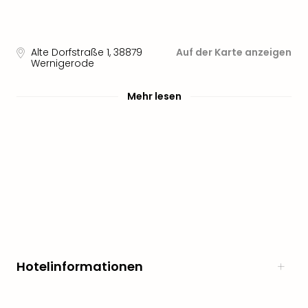
noc
meh
Frei
Alte Dorfstraße 1
,
38879
Auf der Karte anzeigen
Frei
Wernigerode
Eur
Frei
Mehr lesen
Deu
Frei
Nied
Frei
Öste
Frei
Fran
Musi
&
Sho
Musi
Hotelinformationen
Starl
Expr
Moul