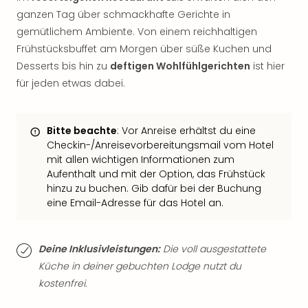
Thea
ganzen Tag über schmackhafte Gerichte in
ABB
gemütlichem Ambiente. Von einem reichhaltigen
Voy
Frühstücksbuffet am Morgen über süße Kuchen und
in
Desserts bis hin zu
deftigen Wohlfühlgerichten
ist hier
Lon
für jeden etwas dabei.
Harr
Pott
Thea
Bitte beachte
: Vor Anreise erhältst du eine
Lon
Checkin-/Anreisevorbereitungsmail vom Hotel
GOP
mit allen wichtigen Informationen zum
Vari
Aufenthalt und mit der Option, das Frühstück
Thea
hinzu zu buchen. Gib dafür bei der Buchung
Frie
eine Email-Adresse für das Hotel an.
Pala
Berli
Fest
Deine Inklusivleistungen:
Die voll ausgestattete
Neu
Küche in deiner gebuchten Lodge nutzt du
Fest
Bad
kostenfrei.
Bad