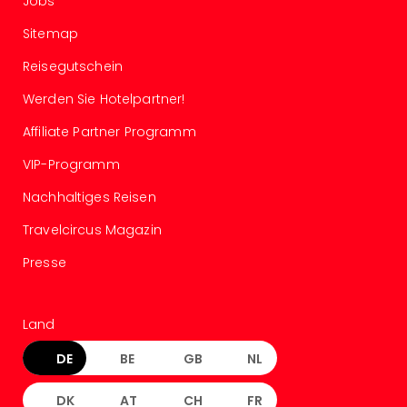
Jobs
in
Sitemap
Köln
Konz
Reisegutschein
in
Düss
Werden Sie Hotelpartner!
Well
Affiliate Partner Programm
Well
Deu
VIP-Programm
Allg
Baye
Nachhaltiges Reisen
Wal
Travelcircus Magazin
Baye
Bod
Presse
Harz
Nor
NRW
Land
Ost
Sch
DE
BE
GB
NL
alle
Ang
DK
AT
CH
FR