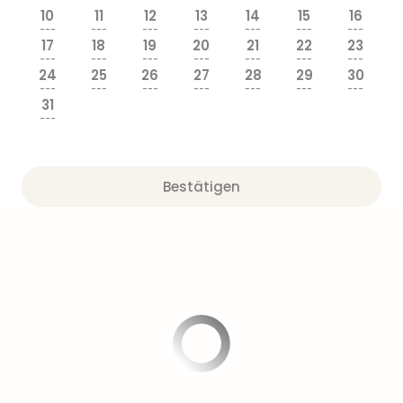
Sere
10
11
12
13
14
15
16
Park
---
---
---
---
---
---
---
Allw
17
18
19
20
21
22
23
---
---
---
---
---
---
---
Müns
24
25
26
27
28
29
30
Zoo
---
---
---
---
---
---
---
Leip
31
---
Safa
Beek
Ber
ZOO
Bestätigen
Erle
Gels
Welt
Wal
Nau
Aqu
Zool
Gar
Berli
alle
Ang