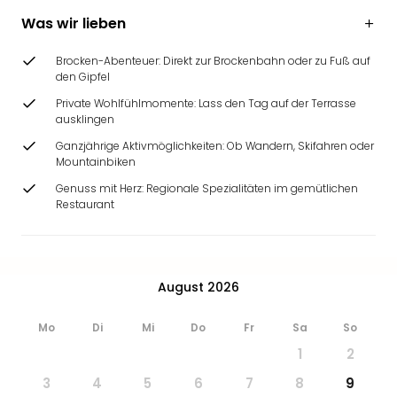
Ang
Was wir lieben
Wass
Trop
Brocken-Abenteuer: Direkt zur Brockenbahn oder zu Fuß auf
Isla
den Gipfel
The
Private Wohlfühlmomente: Lass den Tag auf der Terrasse
Erdi
ausklingen
Rula
Bad
Ganzjährige Aktivmöglichkeiten: Ob Wandern, Skifahren oder
Mountainbiken
Sch
aqu
Genuss mit Herz: Regionale Spezialitäten im gemütlichen
The
Restaurant
Sins
alle
Ang
Zoo
August 2026
&
Safa
Mo
Di
Mi
Do
Fr
Sa
So
Erle
1
2
Zoo
Han
3
4
5
6
7
8
9