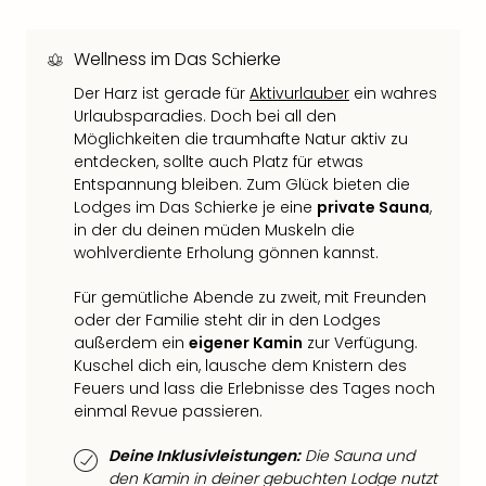
Qua
Com
Club
Wellness im Das Schierke
Pret
Der Harz ist gerade für
Aktivurlauber
ein wahres
Wo
Urlaubsparadies. Doch bei all den
alle
Möglichkeiten die traumhafte Natur aktiv zu
Ang
entdecken, sollte auch Platz für etwas
TV
Entspannung bleiben. Zum Glück bieten die
Sho
Lodges im Das Schierke je eine
private Sauna
,
ZDF
in der du deinen müden Muskeln die
Fern
wohlverdiente Erholung gönnen kannst.
in
Main
Für gemütliche Abende zu zweit, mit Freunden
Stef
oder der Familie steht dir in den Lodges
Raa
außerdem ein
eigener Kamin
zur Verfügung.
Kuschel dich ein, lausche dem Knistern des
Sho
Feuers und lass die Erlebnisse des Tages noch
alle
einmal Revue passieren.
Ang
Fest
Deine Inklusivleistungen:
Die Sauna und
Dom
den Kamin in deiner gebuchten Lodge nutzt