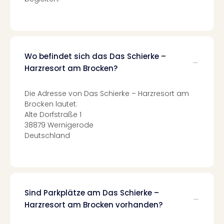
Mer
Ben
Mus
Stut
Pors
Wo befindet sich das Das Schierke –
Mus
Harzresort am Brocken?
Auto
Wolf
Die Adresse von Das Schierke – Harzresort am
BM
Brocken lautet:
Mus
Alte Dorfstraße 1
in
38879 Wernigerode
Mün
Deutschland
Barb
Mus
Tec
Spey
alle
Sind Parkplätze am Das Schierke –
Ang
Harzresort am Brocken vorhanden?
Auss
Ga