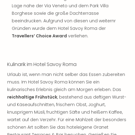
Sch
Lage nahe der Via Veneto und dem Park Villa
und
Borghese sowie die große Dachterrasse
das
Biest
beeindrucken. Aufgrund von diesen und weiternr
Wie
Gründen wurde dem Hotel Savoy Roma der
Mari
Travellers’ Choice Award
verliehen.
Ther
Sta
Ente
Das
Kulinarik im Hotel Savoy Roma
Pha
der
Urlaub ist, wenn man nicht selber das Essen zubereiten
Ope
muss. Im Hotel Savoy Roma können Sie ein
Köln
kulinarisches Erlebnis gleich am Morgen erleben. Das
Tan
reichhaltige Frühstück
, bestehend aus deftigen Wurst-
der
und Käseaufschnitten, frischem Obst, Joghurt,
Vam
knusprigem Müsli, fruchtigen Säfte und heißem Kaffee,
alle
Ang
wartet auf den Verzehr. Für eine Mahlzeit der besonders
Sho
schönen Art sollten Sie das hoteleigene Granet
&
Restaurant Terraces & Bar besuchen. Genießen Sie