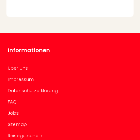
Of
Thro
Stud
Tour
Swar
Krist
Mini
Informationen
Wun
Ham
War
Über uns
Bros.
Stud
Impressum
Tour
Datenschutzerklärung
Lon
–
FAQ
The
Mak
Jobs
of
Sitemap
Harr
Pott
Reisegutschein
An