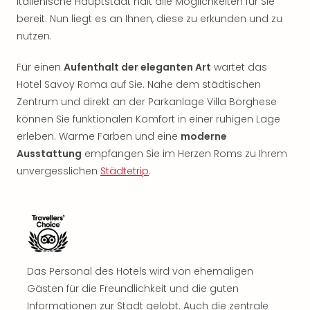
italienische Hauptstadt hält alle Möglichkeiten für Sie
Rou
bereit. Nun liegt es an Ihnen, diese zu erkunden und zu
Das
nutzen.
Musi
Köni
der
Für einen
Aufenthalt der eleganten Art
wartet das
Löw
Hotel Savoy Roma auf Sie. Nahe dem städtischen
Die
Zentrum und direkt an der Parkanlage Villa Borghese
Eisk
können Sie funktionalen Komfort in einer ruhigen Lage
Tarz
erleben. Warme Farben und eine
moderne
MJ
Ausstattung
empfangen Sie im Herzen Roms zu Ihrem
–
unvergesslichen
Städtetrip
.
Das
Mich
Jac
Musi
Der
Teuf
träg
Das Personal des Hotels wird von ehemaligen
Pra
Gästen für die Freundlichkeit und die guten
Die
Informationen zur Stadt gelobt. Auch die zentrale