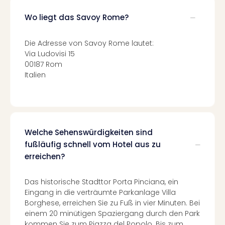
Fest
Stör
Wo liegt das Savoy Rome?
Fest
Mus
Die Adresse von Savoy Rome lautet:
Fuld
Via Ludovisi 15
Are
00187 Rom
di
Italien
Ver
alle
Ang
Musi
Musi
Ham
Welche Sehenswürdigkeiten sind
alle
fußläufig schnell vom Hotel aus zu
Ang
erreichen?
Kultu
&
Das historische Stadttor Porta Pinciana, ein
Spor
Eingang in die verträumte Parkanlage Villa
Mus
Borghese, erreichen Sie zu Fuß in vier Minuten. Bei
Tec
einem 20 minütigen Spaziergang durch den Park
Sins
kommen Sie zum Piazza del Popolo. Bis zum