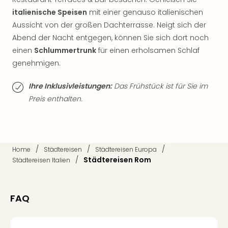
Thea
italienische Speisen
mit einer genauso italienischen
ABB
Aussicht von der großen Dachterrasse. Neigt sich der
Voy
Abend der Nacht entgegen, können Sie sich dort noch
in
einen
Schlummertrunk
für einen erholsamen Schlaf
Lon
genehmigen.
Harr
Pott
Thea
Ihre Inklusivleistungen:
Das Frühstück ist für Sie im
Lon
Preis enthalten.
GOP
Vari
Thea
Frie
/
/
/
Home
Städtereisen
Städtereisen Europa
Pala
/
Städtereisen Rom
Städtereisen Italien
Berli
Fest
Neu
FAQ
Fest
Bad
Bad