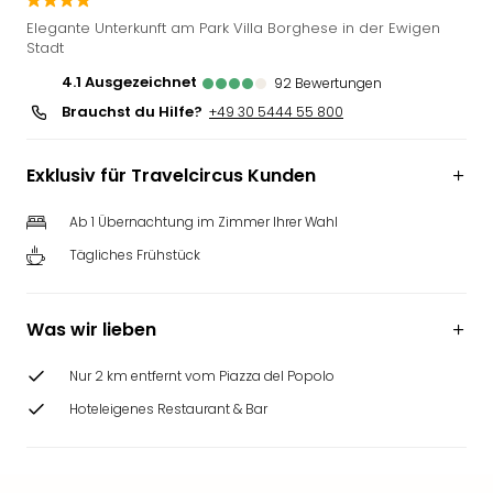
Slag
Elegante Unterkunft am Park Villa Borghese in der Ewigen
Eftel
Stadt
LEG
4.1
ausgezeichnet
92
Bewertungen
Deu
Brauchst du Hilfe?
+49 30 5444 55 800
Parc
Astér
Rast
Exklusiv für Travelcircus Kunden
Lan
Baye
Ab 1 Übernachtung im Zimmer Ihrer Wahl
Park
Tägliches Frühstück
Plop
Deu
(eh
Was wir lieben
Holi
Park
Nur 2 km entfernt vom Piazza del Popolo
Tivol
Kop
Hoteleigenes Restaurant & Bar
Futu
Bela
alle