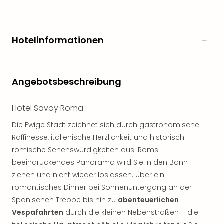
noc
meh
Frei
Hotelinformationen
Frei
Eur
Frei
Deu
Angebotsbeschreibung
Frei
Nied
Frei
Hotel Savoy Roma
Öste
Die Ewige Stadt zeichnet sich durch gastronomische
Frei
Raffinesse, italienische Herzlichkeit und historisch
Fran
römische Sehenswürdigkeiten aus. Roms
Musi
&
beeindruckendes Panorama wird Sie in den Bann
Sho
ziehen und nicht wieder loslassen. Über ein
Musi
romantisches Dinner bei Sonnenuntergang an der
Starl
Spanischen Treppe bis hin zu
abenteuerlichen
Expr
Vespafahrten
durch die kleinen Nebenstraßen – die
Moul