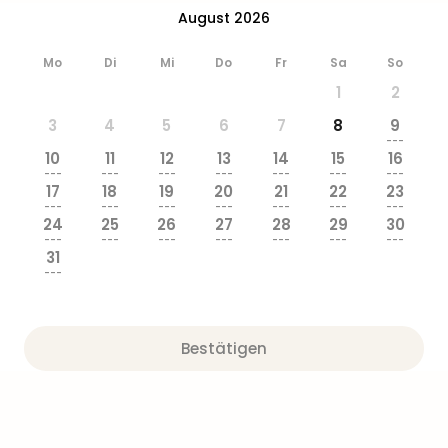
Ang
August 2026
Wass
Trop
Mo
Di
Mi
Do
Fr
Sa
So
Isla
1
2
The
Erdi
3
4
5
6
7
8
9
Rula
---
10
11
12
13
14
15
16
Bad
---
---
---
---
---
---
---
Sch
17
18
19
20
21
22
23
aqu
---
---
---
---
---
---
---
24
25
26
27
28
29
30
The
---
---
---
---
---
---
---
Sins
31
alle
---
Ang
Zoo
&
Bestätigen
Safa
Erle
Zoo
Han