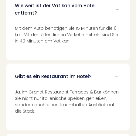
Qua
Wie weit ist der Vatikan vom Hotel
Com
entfernt?
Club
Pret
Mit dem Auto benötigen Sie 15 Minuten für die 6
Wo
km. Mit den öffentlichen Verkehrsmitteln sind Sie
alle
in 40 Minuten am Vatikan.
Ang
TV
Sho
ZDF
Fern
in
Gibt es ein Restaurant im Hotel?
Main
Stef
Ja, im Granet Restaurant Terraces & Bar können
Raa
Sie nicht nur italienische Speisen genießen,
Sho
sondern auch einen traumhaften Ausblick auf
alle
die Stadt.
Ang
Fest
Dom