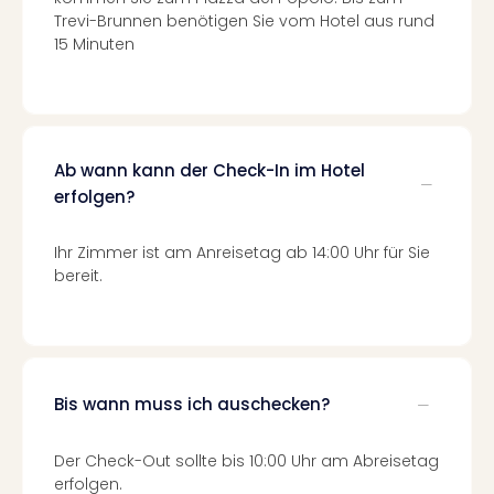
Mer
Trevi-Brunnen benötigen Sie vom Hotel aus rund
Ben
15 Minuten
Mus
Stut
Pors
Mus
Auto
Ab wann kann der Check-In im Hotel
Wolf
erfolgen?
BM
Mus
Ihr Zimmer ist am Anreisetag ab 14:00 Uhr für Sie
in
bereit.
Mün
Barb
Mus
Tec
Spey
alle
Bis wann muss ich auschecken?
Ang
Auss
Der Check-Out sollte bis 10:00 Uhr am Abreisetag
Ga
erfolgen.