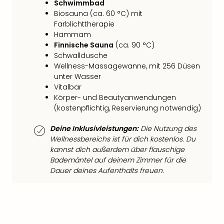
Fest
Schwimmbad
Stör
Biosauna (ca. 60 °C) mit
Fest
Farblichttherapie
Mus
Hammam
Fuld
Finnische Sauna
(ca. 90 °C)
Are
Schwalldusche
di
Wellness-Massagewanne, mit 256 Düsen
Ver
unter Wasser
Vitalbar
alle
Körper- und Beautyanwendungen
Ang
(kostenpflichtig, Reservierung notwendig)
Musi
Musi
Deine Inklusivleistungen:
Die Nutzung des
Ham
Wellnessbereichs ist für dich kostenlos. Du
alle
kannst dich außerdem über flauschige
Ang
Bademäntel auf deinem Zimmer für die
Kultu
Dauer deines Aufenthalts freuen.
&
Spor
Mus
Tec
Sins