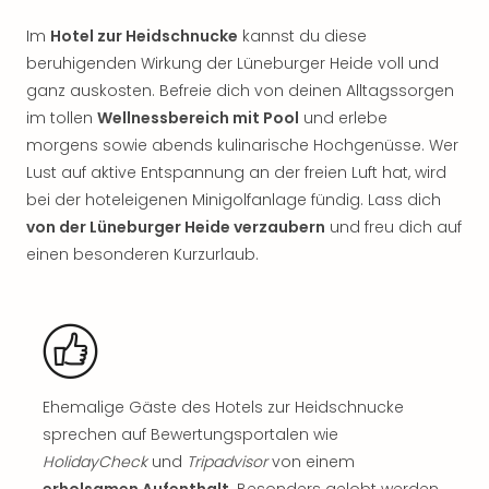
Rou
Das
Im
Hotel zur Heidschnucke
kannst du diese
Musi
beruhigenden Wirkung der Lüneburger Heide voll und
Köni
ganz auskosten. Befreie dich von deinen Alltagssorgen
der
im tollen
Wellnessbereich mit Pool
und erlebe
Löw
morgens sowie abends kulinarische Hochgenüsse. Wer
Die
Lust auf aktive Entspannung an der freien Luft hat, wird
Eisk
bei der hoteleigenen Minigolfanlage fündig. Lass dich
Tarz
MJ
von der Lüneburger Heide verzaubern
und freu dich auf
–
einen besonderen Kurzurlaub.
Das
Mich
Jac
Musi
Der
Teuf
Ehemalige Gäste des Hotels zur Heidschnucke
träg
sprechen auf Bewertungsportalen wie
Pra
HolidayCheck
und
Tripadvisor
von einem
Die