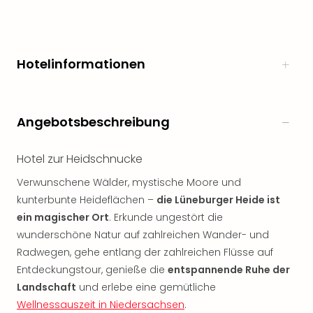
noc
meh
Frei
Frei
Hotelinformationen
Eur
Frei
Deu
Frei
Angebotsbeschreibung
Nied
Frei
Hotel zur Heidschnucke
Öste
Frei
Verwunschene Wälder, mystische Moore und
Fran
kunterbunte Heideflächen –
die Lüneburger Heide ist
Musi
ein magischer Ort
. Erkunde ungestört die
&
wunderschöne Natur auf zahlreichen Wander- und
Sho
Radwegen, gehe entlang der zahlreichen Flüsse auf
Musi
Entdeckungstour, genieße die
entspannende Ruhe der
Starl
Landschaft
und erlebe eine gemütliche
Expr
Moul
Wellnessauszeit in Niedersachsen
.