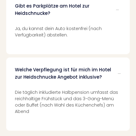
Ang
Gibt es Parkplätze am Hotel zur
Spor
Heidschnucke?
Skiu
in
Ja, du kannst dein Auto kostenfrei (nach
Deu
Verfügbarkeit) abstellen.
Skiu
in
Öste
Form
1
Welche Verpflegung ist für mich im Hotel
Reis
Konz
zur Heidschnucke Angebot inklusive?
Konz
Pitbu
Die täglich inkludierte Halbpension umfasst das
Karo
reichhaltige Frühstück und das 3-Gang-Menü
G
oder Buffet (nach Wahl des Küchenchefs) am
Back
Abend
Boy
Disn
in