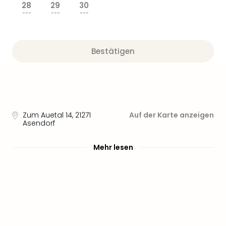
Sere
28
29
30
Park
---
---
---
Allw
Müns
Zoo
Bestätigen
Leip
Safa
Beek
Ber
ZOO
Erle
Zum Auetal 14
,
21271
Auf der Karte anzeigen
Asendorf
Gels
Welt
Wal
Mehr lesen
Nau
Aqu
Zool
Gar
Berli
alle
Ang