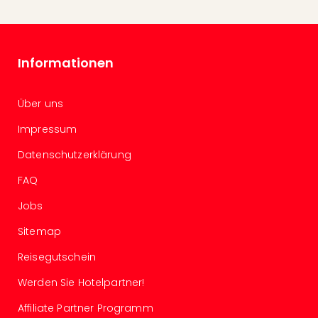
Con
Schl
Sch
Konz
Informationen
alle
Ang
Fest
Über uns
Glüc
Insel
Impressum
Mer
Datenschutzerklärung
Lun
Black
FAQ
Festi
Nibiri
Jobs
Festi
Sitemap
Ikar
Festi
Reisegutschein
alle
Werden Sie Hotelpartner!
Ang
Loca
Affiliate Partner Programm
Konz