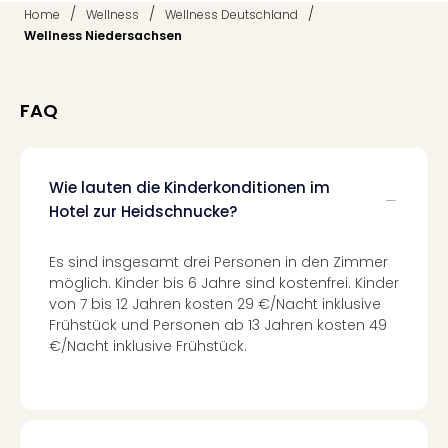
Mer
/
/
/
Home
Wellness
Wellness Deutschland
Ben
Wellness Niedersachsen
Mus
Stut
Pors
FAQ
Mus
Auto
Wolf
Wie lauten die Kinderkonditionen im
BM
Mus
Hotel zur Heidschnucke?
in
Mün
Es sind insgesamt drei Personen in den Zimmer
Barb
möglich. Kinder bis 6 Jahre sind kostenfrei. Kinder
Mus
von 7 bis 12 Jahren kosten 29 €/Nacht inklusive
Tec
Frühstück und Personen ab 13 Jahren kosten 49
Spey
€/Nacht inklusive Frühstück.
alle
Ang
Auss
Ga