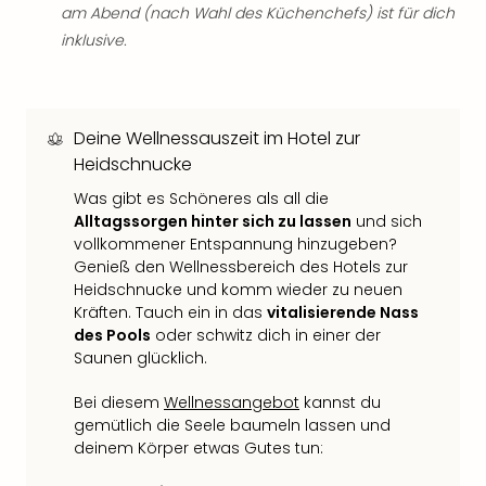
Qua
am Abend (nach Wahl des Küchenchefs) ist für dich
Com
inklusive.
Club
Pret
Wo
alle
Deine Wellnessauszeit im Hotel zur
Ang
Heidschnucke
TV
Sho
Was gibt es Schöneres als all die
Alltagssorgen hinter sich zu lassen
und sich
ZDF
vollkommener Entspannung hinzugeben?
Fern
Genieß den Wellnessbereich des Hotels zur
in
Heidschnucke und komm wieder zu neuen
Main
Kräften. Tauch ein in das
vitalisierende Nass
Stef
des Pools
oder schwitz dich in einer der
Raa
Saunen glücklich.
Sho
alle
Bei diesem
Wellnessangebot
kannst du
Ang
gemütlich die Seele baumeln lassen und
Fest
deinem Körper etwas Gutes tun:
Dom