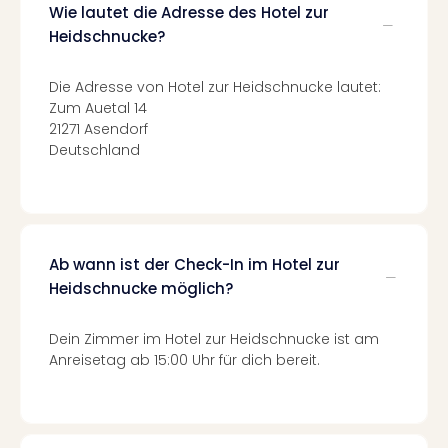
Of
Wie lautet die Adresse des Hotel zur
Thro
Heidschnucke?
Stud
Tour
Die Adresse von Hotel zur Heidschnucke lautet:
Swar
Zum Auetal 14
Krist
21271 Asendorf
Mini
Deutschland
Wun
Ham
War
Bros.
Stud
Ab wann ist der Check-In im Hotel zur
Tour
Heidschnucke möglich?
Lon
–
The
Dein Zimmer im Hotel zur Heidschnucke ist am
Mak
Anreisetag ab 15:00 Uhr für dich bereit.
of
Harr
Pott
An