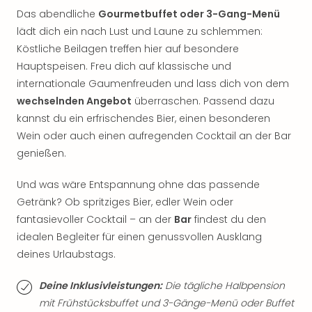
Thea
Das abendliche
Gourmetbuffet oder 3-Gang-Menü
ABB
lädt dich ein nach Lust und Laune zu schlemmen:
Voy
Köstliche Beilagen treffen hier auf besondere
in
Hauptspeisen. Freu dich auf klassische und
Lon
internationale Gaumenfreuden und lass dich von dem
Harr
wechselnden Angebot
überraschen. Passend dazu
Pott
Thea
kannst du ein erfrischendes Bier, einen besonderen
Lon
Wein oder auch einen aufregenden Cocktail an der Bar
GOP
genießen.
Vari
Thea
Und was wäre Entspannung ohne das passende
Frie
Getränk? Ob spritziges Bier, edler Wein oder
Pala
fantasievoller Cocktail – an der
Bar
findest du den
Berli
idealen Begleiter für einen genussvollen Ausklang
Fest
deines Urlaubstags.
Neu
Fest
Deine Inklusivleistungen:
Die tägliche Halbpension
Bad
Bad
mit Frühstücksbuffet und 3-Gänge-Menü oder Buffet