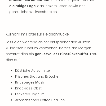
erholsamen Aufenthalt
. Besonders gelobt werden
Sch
und
die ruhige Lage
, das leckere Essen sowie der
das
gemütliche Wellnessbereich.
Biest
Wie
Mari
Ther
Kulinarik im Hotel zur Heidschnucke
Sta
Ente
Lass dich während deiner entspannenden Auszeit
Das
kulinarisch rundum verwöhnen! Bereits am Morgen
Pha
erwartet dich ein
genussvolles Frühstücksbuffet
. Freu
der
dich auf:
Ope
Köln
Köstliche Aufschnitte
Tan
Frisches Brot und Brötchen
der
Knuspriges Müsli
Vam
Knackiges Obst
alle
Ang
Leckeren Joghurt
Sho
Aromatischen Kaffee und Tee
&