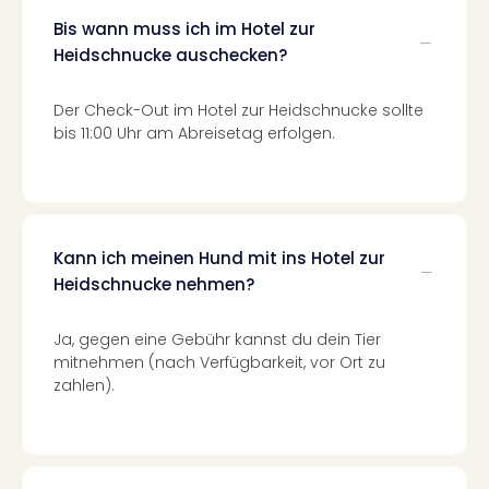
Even
Bis wann muss ich im Hotel zur
at
Heidschnucke auschecken?
War
Bros.
Der Check-Out im Hotel zur Heidschnucke sollte
Stud
bis 11:00 Uhr am Abreisetag erfolgen.
Tour
Lon
–
The
Mak
Kann ich meinen Hund mit ins Hotel zur
of
Heidschnucke nehmen?
Harr
Pott
Form
Ja, gegen eine Gebühr kannst du dein Tier
1
mitnehmen (nach Verfügbarkeit, vor Ort zu
Die
zahlen).
Auss
Imme
Auss
alle