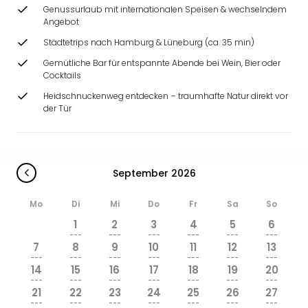
Ang
Genussurlaub mit internationalen Speisen & wechselndem
Wass
Angebot
Trop
Städtetrips nach Hamburg & Lüneburg (ca. 35 min)
Isla
Gemütliche Bar für entspannte Abende bei Wein, Bier oder
The
Cocktails
Erdi
Heidschnuckenweg entdecken – traumhafte Natur direkt vor
Rula
der Tür
Bad
Sch
aqu
The
September 2026
Sins
alle
Ang
Mo
Di
Mi
Do
Fr
Sa
So
Zoo
1
2
3
4
5
6
&
---
---
---
---
---
---
7
8
9
10
11
12
13
Safa
---
---
---
---
---
---
---
Erle
14
15
16
17
18
19
20
Zoo
---
---
---
---
---
---
---
21
22
23
24
25
26
27
Han
---
---
---
---
---
---
---