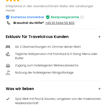
Slag
Entspanne in der wunderschönen Natur der Lüneburger
Eftel
Heide
LEG
Kostenlos stornierbar
Bestpreisgarantie
Deu
Brauchst du Hilfe?
+49 30 5444 55 800
Parc
Astér
Rast
Exklusiv für Travelcircus Kunden
Lan
Baye
Ab 2 Übernachtungen im Zimmer deiner Wahl
Park
Tägliche Halbpension mit Frühstück & 3-Gang-Menü oder
Plop
Buffet
Deu
Zugang zum hoteleigenen Wellnessbereichs
(eh
Holi
Nutzung der hoteleigenen Minigolfanlage
Park
Tivol
Was wir lieben
Kop
Futu
Bela
Spa-Welt mit Pool & Saunen, umgeben von der malerischen
Heidelandschaft
alle