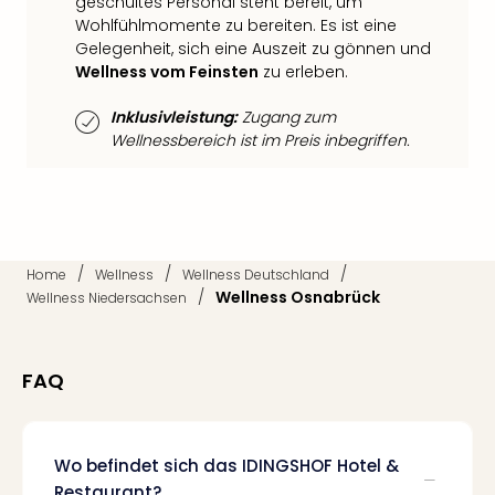
geschultes Personal steht bereit, um
Thea
Wohlfühlmomente zu bereiten. Es ist eine
ABB
Gelegenheit, sich eine Auszeit zu gönnen und
Voy
Wellness vom Feinsten
zu erleben.
in
Lon
Inklusivleistung:
Zugang zum
Harr
Wellnessbereich ist im Preis inbegriffen.
Pott
Thea
Lon
GOP
Vari
/
/
/
Home
Wellness
Wellness Deutschland
Thea
/
Wellness Osnabrück
Wellness Niedersachsen
Frie
Pala
Berli
FAQ
Fest
Neu
Fest
Bad
Wo befindet sich das IDINGSHOF Hotel &
Bad
Restaurant?