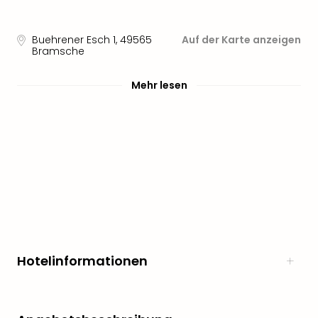
Sere
Park
Allw
Buehrener Esch 1
,
49565
Auf der Karte anzeigen
Müns
Bramsche
Zoo
Leip
Mehr lesen
Safa
Beek
Ber
ZOO
Erle
Gels
Welt
Wal
Nau
Aqu
Zool
Hotelinformationen
Gar
Berli
alle
Ang