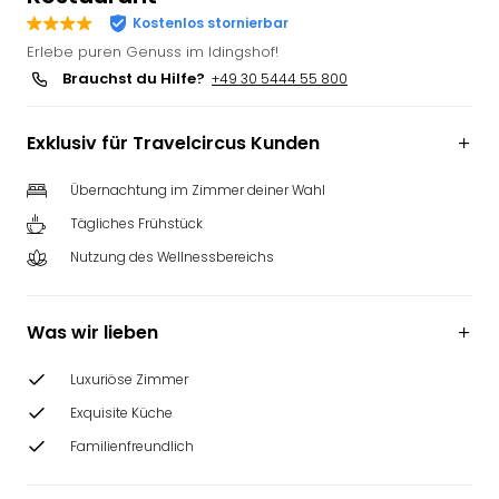
Slag
Kostenlos stornierbar
Eftel
Erlebe puren Genuss im Idingshof!
LEG
Brauchst du Hilfe?
+49 30 5444 55 800
Deu
Parc
Exklusiv für Travelcircus Kunden
Astér
Rast
Übernachtung im Zimmer deiner Wahl
Lan
Baye
Tägliches Frühstück
Park
Nutzung des Wellnessbereichs
Plop
Deu
(eh
Was wir lieben
Holi
Park
Luxuriöse Zimmer
Tivol
Kop
Exquisite Küche
Futu
Familienfreundlich
Bela
alle