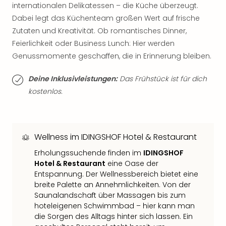
Sch
internationalen Delikatessen – die Küche überzeugt.
und
Dabei legt das Küchenteam großen Wert auf frische
das
Zutaten und Kreativität. Ob romantisches Dinner,
Biest
Feierlichkeit oder Business Lunch: Hier werden
Wie
Genussmomente geschaffen, die in Erinnerung bleiben.
Mari
Ther
Sta
Deine Inklusivleistungen:
Das Frühstück ist für dich
Ente
kostenlos.
Das
Pha
der
Ope
Wellness im IDINGSHOF Hotel & Restaurant
Köln
Erholungssuchende finden im
IDINGSHOF
Tan
Hotel & Restaurant
eine Oase der
der
Entspannung. Der Wellnessbereich bietet eine
Vam
breite Palette an Annehmlichkeiten. Von der
alle
Saunalandschaft über Massagen bis zum
Ang
hoteleigenen Schwimmbad – hier kann man
Sho
die Sorgen des Alltags hinter sich lassen. Ein
&