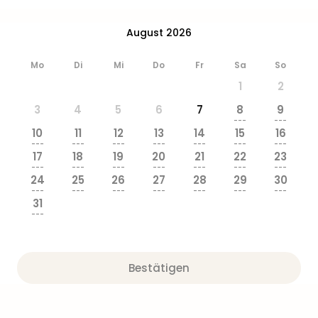
Ang
Wass
August 2026
Trop
Isla
Mo
Di
Mi
Do
Fr
Sa
So
The
1
2
Erdi
Rula
3
4
5
6
7
8
9
Bad
---
---
10
11
12
13
14
15
16
Sch
---
---
---
---
---
---
---
aqu
17
18
19
20
21
22
23
The
---
---
---
---
---
---
---
24
25
26
27
28
29
30
Sins
---
---
---
---
---
---
---
alle
31
Ang
---
Zoo
&
Safa
Bestätigen
Erle
Zoo
Han