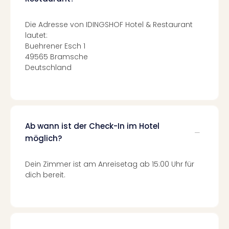
Qua
Com
Die Adresse von IDINGSHOF Hotel & Restaurant
Club
lautet:
Pret
Buehrener Esch 1
Wo
49565 Bramsche
alle
Deutschland
Ang
TV
Sho
ZDF
Fern
Ab wann ist der Check-In im Hotel
in
möglich?
Main
Stef
Raa
Dein Zimmer ist am Anreisetag ab 15:00 Uhr für
Sho
dich bereit.
alle
Ang
Fest
Dom