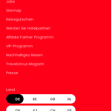
Jobs
Mer
Ben
Sitemap
Mus
Reisegutschein
Stut
Pors
Werden Sie Hotelpartner!
Mus
Auto
Affiliate Partner Programm
Wolf
VIP-Programm
BM
Mus
Nachhaltiges Reisen
in
Mün
Travelcircus Magazin
Barb
Presse
Mus
Tec
Spey
Land
alle
Ang
DE
BE
GB
NL
Auss
Ga
DK
AT
CH
FR