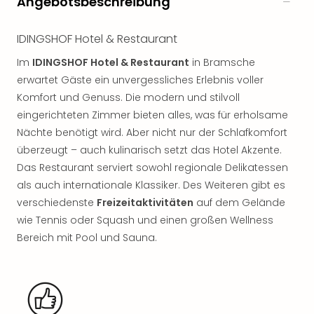
Angebotsbeschreibung
noc
meh
IDINGSHOF Hotel & Restaurant
Frei
Frei
Im
IDINGSHOF Hotel & Restaurant
in Bramsche
Eur
erwartet Gäste ein unvergessliches Erlebnis voller
Frei
Komfort und Genuss. Die modern und stilvoll
Deu
eingerichteten Zimmer bieten alles, was für erholsame
Frei
Nächte benötigt wird. Aber nicht nur der Schlafkomfort
Nied
überzeugt – auch kulinarisch setzt das Hotel Akzente.
Frei
Öste
Das Restaurant serviert sowohl regionale Delikatessen
Frei
als auch internationale Klassiker. Des Weiteren gibt es
Fran
verschiedenste
Freizeitaktivitäten
auf dem Gelände
Musi
wie Tennis oder Squash und einen großen Wellness
&
Bereich mit Pool und Sauna.
Sho
Musi
Starl
Expr
Moul