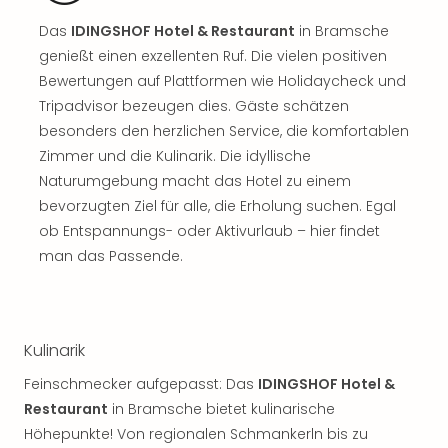
Rou
Das
IDINGSHOF Hotel & Restaurant
in Bramsche
Das
Musi
genießt einen exzellenten Ruf. Die vielen positiven
Köni
Bewertungen auf Plattformen wie Holidaycheck und
der
Tripadvisor bezeugen dies. Gäste schätzen
Löw
besonders den herzlichen Service, die komfortablen
Die
Zimmer und die Kulinarik. Die idyllische
Eisk
Naturumgebung macht das Hotel zu einem
Tarz
bevorzugten Ziel für alle, die Erholung suchen. Egal
MJ
–
ob Entspannungs- oder Aktivurlaub – hier findet
Das
man das Passende.
Mich
Jac
Musi
Der
Kulinarik
Teuf
träg
Feinschmecker aufgepasst: Das
IDINGSHOF Hotel &
Pra
Restaurant
in Bramsche bietet kulinarische
Die
Höhepunkte! Von regionalen Schmankerln bis zu