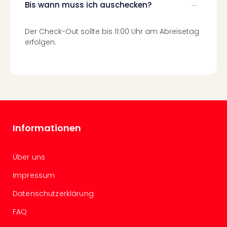
Fest
Bis wann muss ich auschecken?
Stör
Fest
Der Check-Out sollte bis 11:00 Uhr am Abreisetag
Mus
erfolgen.
Fuld
Are
di
Ver
alle
Ang
Musi
Musi
Informationen
Ham
alle
Ang
Über uns
Kultu
Impressum
&
Spor
Datenschutzerklärung
Mus
Tec
FAQ
Sins