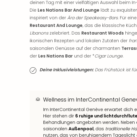
deinen Tag mit einer vielfältigen Auswahl beim In
Die
Les Nations Bar And Lounge
lädt zu exquisite
inspiriert von der
Ära der Speakeasy-Bars
. Für ein
Restaurant And Lounge
, das die klassische Kü
Libanons
zelebriert. Das
Restaurant Woods
hinge
ikonischen Rezepten und lokalen Zutaten der
fra
saisonalen Genüsse auf der charmanten
Terras
der
Les Nations Bar
und der *
Cigar Lounge
.
Deine Inklusivleistungen:
Das Frühstück ist für
Wellness im InterContinental Genev
Im InterContinental Genève erwartet dich e
Hier stehen dir
6 ruhige und lichtdurchflu
Behandlungen angeboten werden. Neben
saisonalen
Außenpool
, das
traditionelle
nutzen, das von beruhigendem Tageslicht d