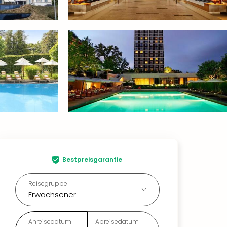
Bestpreisgarantie
Reisegruppe
Erwachsener
Anreisedatum
Abreisedatum