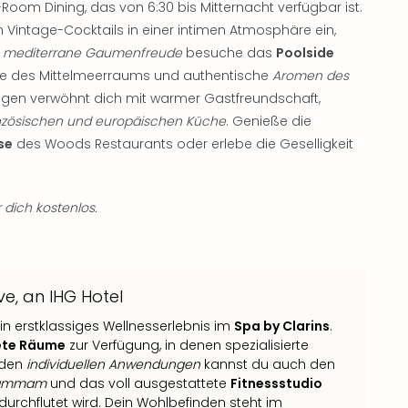
-Room Dining, das von 6:30 bis Mitternacht verfügbar ist.
n Vintage-Cocktails in einer intimen Atmosphäre ein,
e
mediterrane Gaumenfreude
besuche das
Poolside
che des Mittelmeerraums und authentische
Aromen des
gen verwöhnt dich mit warmer Gastfreundschaft,
nzösischen und europäischen Küche
. Genieße die
se
des Woods Restaurants oder erlebe die Geselligkeit
 dich kostenlos.
e, an IHG Hotel
in erstklassiges Wellnesserlebnis im
Spa by Clarins
.
tete Räume
zur Verfügung, in denen spezialisierte
 den
individuellen Anwendungen
kannst du auch den
 Hammam
und das voll ausgestattete
Fitnessstudio
urchflutet wird. Dein Wohlbefinden steht im