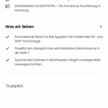
Ang
Eintrittstickets für KLEOPATRA – Die immersive Ausstellung in
Wass
Hamburg
Trop
Isla
The
Was wir lieben
Erdi
Rula
Faszinierende Reise ins Alte Ägypten mit modernster VR- und
Bad
360°-Technologie
Sch
Projektionen, Hologramme und interaktive Erlebnisräume in
aqu
der Halle 7
The
Spannende Einblicke in Machtspiele, Intrigen und legendäre
Sins
Liebesgeschichten
alle
Ang
Zoo
&
Trustpilot
Safa
Erle
Zoo
Han