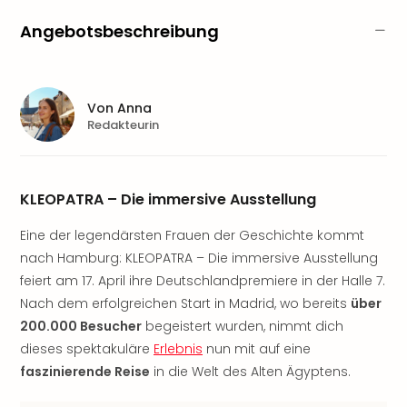
Sere
Park
Angebotsbeschreibung
Allw
Müns
Zoo
Leip
Von
Anna
Safa
Redakteurin
Beek
Ber
ZOO
KLEOPATRA – Die immersive Ausstellung
Erle
Gels
Eine der legendärsten Frauen der Geschichte kommt
Welt
nach Hamburg: KLEOPATRA – Die immersive Ausstellung
Wal
feiert am 17. April ihre Deutschlandpremiere in der Halle 7.
Nau
Aqu
Nach dem erfolgreichen Start in Madrid, wo bereits
über
Zool
200.000 Besucher
begeistert wurden, nimmt dich
Gar
dieses spektakuläre
Erlebnis
nun mit auf eine
Berli
faszinierende Reise
in die Welt des Alten Ägyptens.
alle
Ang