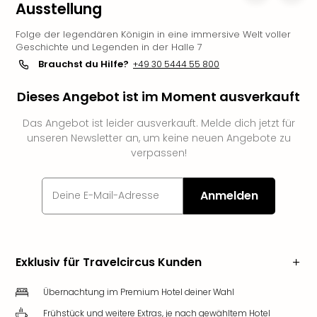
Ausstellung
Slag
Eftel
Folge der legendären Königin in eine immersive Welt voller
LEG
Geschichte und Legenden in der Halle 7
Deu
Brauchst du Hilfe?
+49 30 5444 55 800
Parc
Astér
Dieses Angebot ist im Moment ausverkauft
Rast
Lan
Das Angebot ist leider ausverkauft. Melde dich jetzt für
unseren Newsletter an, um keine neuen Angebote zu
Baye
verpassen!
Park
Plop
Deu
Anmelden
(eh
Holi
Park
Tivol
Exklusiv für Travelcircus Kunden
Kop
Futu
Übernachtung im Premium Hotel deiner Wahl
Bela
alle
Frühstück und weitere Extras, je nach gewähltem Hotel