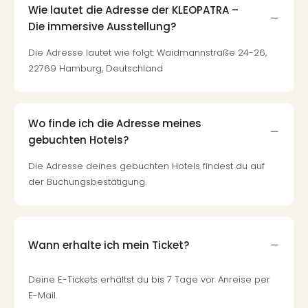
Fest
Wie lautet die Adresse der KLEOPATRA –
Stör
Die immersive Ausstellung?
Fest
Mus
Die Adresse lautet wie folgt: Waidmannstraße 24-26,
Fuld
22769 Hamburg, Deutschland
Are
di
Ver
alle
Wo finde ich die Adresse meines
Ang
gebuchten Hotels?
Musi
Musi
Die Adresse deines gebuchten Hotels findest du auf
Ham
der Buchungsbestätigung.
alle
Ang
Kultu
&
Wann erhalte ich mein Ticket?
Spor
Mus
Deine E-Tickets erhältst du bis 7 Tage vor Anreise per
Tec
E-Mail.
Sins