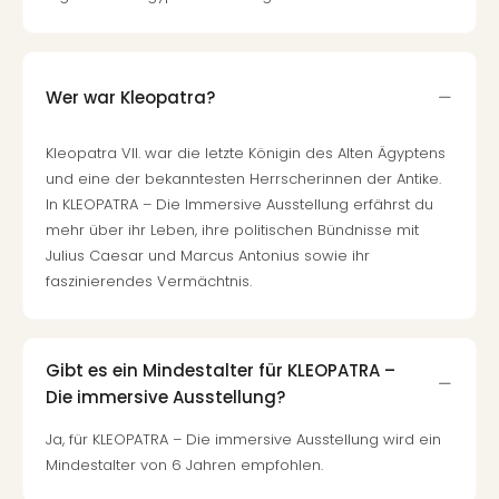
Ang
Spor
Skiu
in
Wer war Kleopatra?
Deu
Skiu
Kleopatra VII. war die letzte Königin des Alten Ägyptens
in
und eine der bekanntesten Herrscherinnen der Antike.
Öste
In KLEOPATRA – Die Immersive Ausstellung erfährst du
Form
mehr über ihr Leben, ihre politischen Bündnisse mit
1
Julius Caesar und Marcus Antonius sowie ihr
Reis
faszinierendes Vermächtnis.
Konz
Konz
Pitbu
Karo
Gibt es ein Mindestalter für KLEOPATRA –
G
Die immersive Ausstellung?
Back
Boy
Ja, für KLEOPATRA – Die immersive Ausstellung wird ein
Disn
Mindestalter von 6 Jahren empfohlen.
in