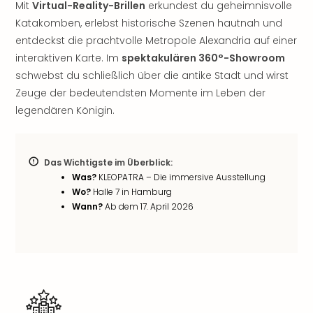
Mit
Virtual-Reality-Brillen
erkundest du geheimnisvolle
Rou
Das
Katakomben, erlebst historische Szenen hautnah und
Musi
entdeckst die prachtvolle Metropole Alexandria auf einer
Köni
interaktiven Karte. Im
spektakulären 360°-Showroom
der
schwebst du schließlich über die antike Stadt und wirst
Löw
Zeuge der bedeutendsten Momente im Leben der
Die
legendären Königin.
Eisk
Tarz
MJ
–
Das Wichtigste im Überblick:
Das
Was?
KLEOPATRA – Die immersive Ausstellung
Mich
Wo?
Halle 7 in Hamburg
Jac
Wann?
Ab dem 17. April 2026
Musi
Der
Teuf
träg
Pra
Die