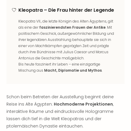
noc
Kleopatra – Die Frau hinter der Legende
meh
Frei
Kleopatra VII., die letzte Königin des Alten Ägyptens, gilt
Frei
als eine der
faszinierendsten Frauen der Antike
. Mit
Eur
politischem Geschick, außergewöhnlicher Bildung und
Frei
ihrer legendären Ausstrahlung behauptete sie sich in
Deu
einer von Machtkämpfen geprägten Zeit und prägte
Frei
durch ihre Bündnisse mit Julius Caesar und Marcus
Nied
Antonius die Geschichte maßgeblich.
Frei
Bis heute fasziniert ihr Leben – eine einzigartige
Öste
Mischung aus
Macht, Diplomatie und Mythos
.
Frei
Fran
Musi
&
Schon beim Betreten der Ausstellung beginnt deine
Sho
Reise ins Alte Ägypten:
Hochmoderne Projektionen
,
Musi
interaktive Räume und eindrucksvolle Hologramme
Starl
lassen dich tief in die Welt Kleopatras und der
Expr
ptolemäischen Dynastie eintauchen.
Moul