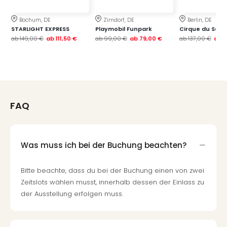
Qua
Com
Bochum, DE
Zirndorf, DE
Berlin, DE
Club
STARLIGHT EXPRESS
Playmobil Funpark
Cirque du Soleil
Pret
ab
149,00 €
ab
111,50 €
ab
99,00 €
ab
79,00 €
ab
137,00 €
ab
1
Wo
alle
Ang
TV
Sho
ZDF
FAQ
Fern
in
Main
Was muss ich bei der Buchung beachten?
Stef
Raa
Bitte beachte, dass du bei der Buchung einen von zwei
Sho
alle
Zeitslots wählen musst, innerhalb dessen der Einlass zu
Ang
der Ausstellung erfolgen muss.
Fest
Dom