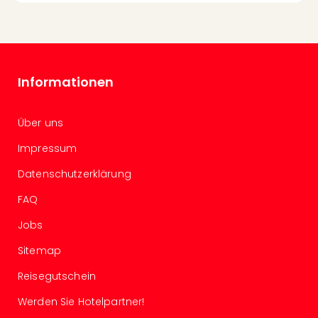
Con
Schl
Sch
Konz
alle
Informationen
Ang
Fest
Glüc
Über uns
Insel
Mer
Impressum
Lun
Datenschutzerklärung
Black
Festi
FAQ
Nibiri
Festi
Jobs
Ikar
Sitemap
Festi
alle
Reisegutschein
Ang
Loca
Werden Sie Hotelpartner!
Konz