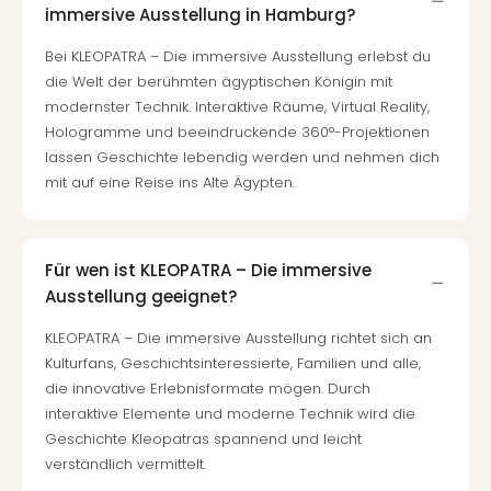
Of
immersive Ausstellung in Hamburg?
Thro
Stud
Bei KLEOPATRA – Die immersive Ausstellung erlebst du
Tour
die Welt der berühmten ägyptischen Königin mit
Swar
modernster Technik. Interaktive Räume, Virtual Reality,
Krist
Hologramme und beeindruckende 360°-Projektionen
Mini
lassen Geschichte lebendig werden und nehmen dich
Wun
mit auf eine Reise ins Alte Ägypten.
Ham
War
Bros.
Für wen ist KLEOPATRA – Die immersive
Stud
Tour
Ausstellung geeignet?
Lon
KLEOPATRA – Die immersive Ausstellung richtet sich an
–
Kulturfans, Geschichtsinteressierte, Familien und alle,
The
die innovative Erlebnisformate mögen. Durch
Mak
interaktive Elemente und moderne Technik wird die
of
Geschichte Kleopatras spannend und leicht
Harr
Pott
verständlich vermittelt.
An