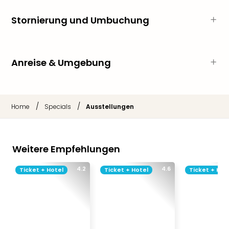
Thea
Stornierung und Umbuchung
ABB
Voy
in
Lon
Anreise & Umgebung
Harr
Pott
Thea
Lon
/
/
Home
Specials
Ausstellungen
GOP
Vari
Thea
Frie
Weitere Empfehlungen
Pala
Berli
4.2
4.6
Ticket + Hotel
Ticket + Hotel
Ticket + Hot
Fest
Neu
Fest
Bad
Bad