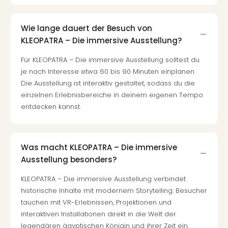
Even
at
Wie lange dauert der Besuch von
War
KLEOPATRA – Die immersive Ausstellung?
Bros.
Stud
Für KLEOPATRA – Die immersive Ausstellung solltest du
Tour
je nach Interesse etwa 60 bis 90 Minuten einplanen.
Lon
Die Ausstellung ist interaktiv gestaltet, sodass du die
–
einzelnen Erlebnisbereiche in deinem eigenen Tempo
The
entdecken kannst.
Mak
of
Harr
Pott
Was macht KLEOPATRA – Die immersive
Form
Ausstellung besonders?
1
Die
KLEOPATRA – Die immersive Ausstellung verbindet
Auss
historische Inhalte mit modernem Storytelling. Besucher
Imme
tauchen mit VR-Erlebnissen, Projektionen und
Auss
interaktiven Installationen direkt in die Welt der
alle
legendären ägyptischen Königin und ihrer Zeit ein.