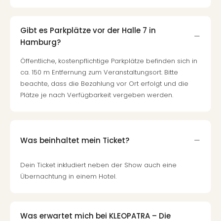
Mer
Ben
Mus
Gibt es Parkplätze vor der Halle 7 in
Stut
Hamburg?
Pors
Mus
Öffentliche, kostenpflichtige Parkplätze befinden sich in
Auto
ca. 150 m Entfernung zum Veranstaltungsort. Bitte
Wolf
beachte, dass die Bezahlung vor Ort erfolgt und die
BM
Plätze je nach Verfügbarkeit vergeben werden.
Mus
in
Mün
Barb
Was beinhaltet mein Ticket?
Mus
Tec
Dein Ticket inkludiert neben der Show auch eine
Spey
Übernachtung in einem Hotel.
alle
Ang
Auss
Ga
Was erwartet mich bei KLEOPATRA – Die