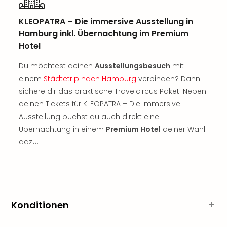
Sch
und
KLEOPATRA – Die immersive Ausstellung in
das
Hamburg inkl. Übernachtung im Premium
Biest
Hotel
Wie
Mari
Du möchtest deinen
Ausstellungsbesuch
mit
Ther
einem
Städtetrip nach Hamburg
verbinden? Dann
Sta
Ente
sichere dir das praktische Travelcircus Paket: Neben
Das
deinen Tickets für KLEOPATRA – Die immersive
Pha
Ausstellung buchst du auch direkt eine
der
Übernachtung in einem
Premium Hotel
deiner Wahl
Ope
dazu.
Köln
Tan
der
Vam
alle
Ang
Konditionen
Sho
&