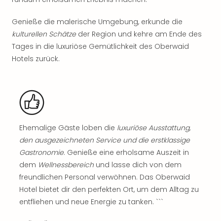
Rou
Das
Genieße die malerische Umgebung, erkunde die
Musi
kulturellen Schätze
der Region und kehre am Ende des
Köni
Tages in die luxuriöse Gemütlichkeit des Oberwaid
der
Löw
Hotels zurück.
Die
Eisk
Tarz
MJ
–
Das
Ehemalige Gäste loben die
luxuriöse Ausstattung,
Mich
den ausgezeichneten Service und die erstklassige
Jac
Gastronomie
. Genieße eine erholsame Auszeit in
Musi
dem
Wellnessbereich
und lasse dich von dem
Der
freundlichen Personal verwöhnen. Das Oberwaid
Teuf
träg
Hotel bietet dir den perfekten Ort, um dem Alltag zu
Pra
entfliehen und neue Energie zu tanken. ```
Die