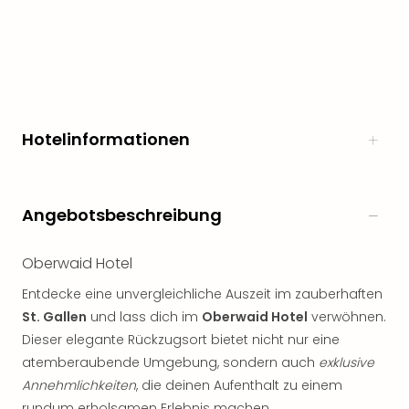
noc
meh
Frei
Frei
Eur
Frei
Deu
Hotelinformationen
Frei
Nied
Frei
Angebotsbeschreibung
Öste
Frei
Fran
Oberwaid Hotel
Musi
Entdecke eine unvergleichliche Auszeit im zauberhaften
&
Sho
St. Gallen
und lass dich im
Oberwaid Hotel
verwöhnen.
Musi
Dieser elegante Rückzugsort bietet nicht nur eine
Starl
atemberaubende Umgebung, sondern auch
exklusive
Expr
Annehmlichkeiten
, die deinen Aufenthalt zu einem
Moul
rundum erholsamen Erlebnis machen.