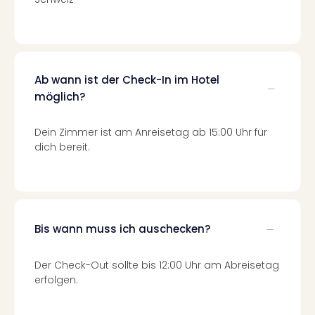
Fest
Stör
Fest
Mus
Fuld
Are
Ab wann ist der Check-In im Hotel
di
möglich?
Ver
alle
Dein Zimmer ist am Anreisetag ab 15:00 Uhr für
Ang
dich bereit.
Musi
Musi
Ham
alle
Ang
Bis wann muss ich auschecken?
Kultu
&
Spor
Der Check-Out sollte bis 12:00 Uhr am Abreisetag
Mus
erfolgen.
Tec
Sins