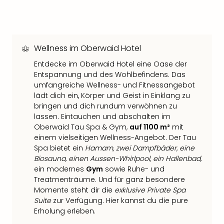
Thea
ABB
Voy
in
Wellness im Oberwaid Hotel
Lon
Harr
Entdecke im Oberwaid Hotel eine Oase der
Pott
Entspannung und des Wohlbefindens. Das
Thea
umfangreiche Wellness- und Fitnessangebot
Lon
lädt dich ein, Körper und Geist in Einklang zu
bringen und dich rundum verwöhnen zu
GOP
lassen. Eintauchen und abschalten im
Vari
Oberwaid Tau Spa & Gym,
auf 1100 m²
mit
Thea
einem vielseitigen Wellness-Angebot. Der Tau
Frie
Spa bietet ein
Hamam, zwei Dampfbäder, eine
Pala
Biosauna, einen Aussen-Whirlpool, ein Hallenbad
,
Berli
ein modernes
Gym
sowie Ruhe- und
Fest
Treatmenträume. Und für ganz besondere
Neu
Momente steht dir die
exklusive Private Spa
Fest
Suite
zur Verfügung. Hier kannst du die pure
Bad
Erholung erleben.
Bad