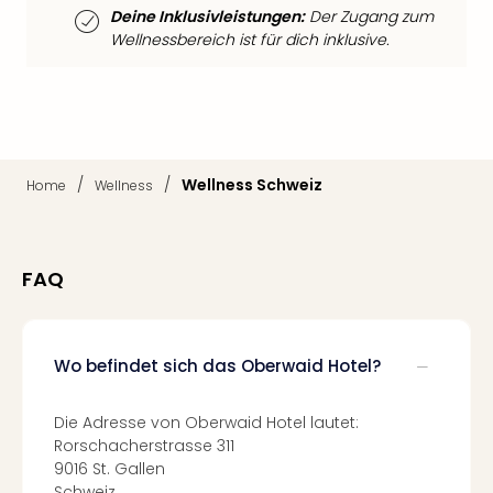
Qua
Deine Inklusivleistungen:
Der Zugang zum
Com
Wellnessbereich ist für dich inklusive.
Club
Pret
Wo
alle
Ang
TV
/
/
Wellness Schweiz
Home
Wellness
Sho
ZDF
Fern
in
FAQ
Main
Stef
Raa
Wo befindet sich das Oberwaid Hotel?
Sho
alle
Ang
Die Adresse von Oberwaid Hotel lautet:
Fest
Rorschacherstrasse 311
Dom
9016 St. Gallen
Schweiz