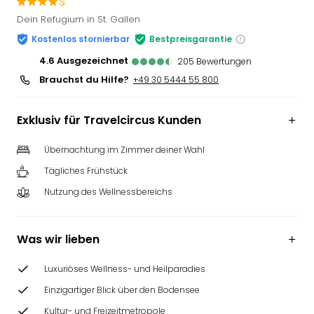
s
Slag
Dein Refugium in St. Gallen
Eftel
Kostenlos stornierbar
Bestpreisgarantie
LEG
Deu
4.6
ausgezeichnet
205
Bewertungen
Parc
Brauchst du Hilfe?
+49 30 5444 55 800
Astér
Rast
Exklusiv für Travelcircus Kunden
Lan
Baye
Übernachtung im Zimmer deiner Wahl
Park
Plop
Tägliches Frühstück
Deu
Nutzung des Wellnessbereichs
(eh
Holi
Park
Was wir lieben
Tivol
Kop
Luxuriöses Wellness- und Heilparadies
Futu
Bela
Einzigartiger Blick über den Bodensee
alle
Kultur- und Freizeitmetropole