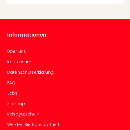
Mer
Ben
Mus
Stut
Pors
Informationen
Mus
Auto
Wolf
Über uns
BM
Mus
Impressum
in
Datenschutzerklärung
Mün
Barb
FAQ
Mus
Tec
Jobs
Spey
Sitemap
alle
Ang
Reisegutschein
Auss
Werden Sie Hotelpartner!
Ga