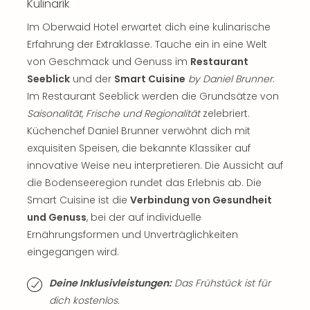
Sch
Kulinarik
und
Im Oberwaid Hotel erwartet dich eine kulinarische
das
Erfahrung der Extraklasse. Tauche ein in eine Welt
Biest
Wie
von Geschmack und Genuss im
Restaurant
Mari
Seeblick
und der
Smart Cuisine
by Daniel Brunner
.
Ther
Im Restaurant Seeblick werden die Grundsätze von
Sta
Saisonalität, Frische und Regionalität
zelebriert.
Ente
Küchenchef Daniel Brunner verwöhnt dich mit
Das
exquisiten Speisen, die bekannte Klassiker auf
Pha
innovative Weise neu interpretieren. Die Aussicht auf
der
die Bodenseeregion rundet das Erlebnis ab. Die
Ope
Köln
Smart Cuisine ist die
Verbindung von Gesundheit
Tan
und Genuss
, bei der auf individuelle
der
Ernährungsformen und Unverträglichkeiten
Vam
eingegangen wird.
alle
Ang
Deine Inklusivleistungen:
Das Frühstück ist für
Sho
dich kostenlos.
&