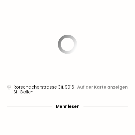
Sere
Park
Allw
Müns
Zoo
Leip
Safa
Beek
Ber
ZOO
Erle
Gels
Welt
Wal
Rorschacherstrasse 311
,
9016
Auf der Karte anzeigen
St. Gallen
Nau
Aqu
Mehr lesen
Zool
Gar
Berli
alle
Ang