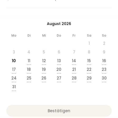
Ang
Wass
Trop
Isla
August 2026
The
Erdi
Mo
Di
Mi
Do
Fr
Sa
So
Rula
1
2
Bad
Sch
3
4
5
6
7
8
9
aqu
10
11
12
13
14
15
16
The
---
---
---
---
---
---
Sins
17
18
19
20
21
22
23
alle
---
---
---
---
---
---
---
24
25
26
27
28
29
30
Ang
---
---
---
---
---
---
---
Zoo
31
&
---
Safa
Erle
Zoo
Bestätigen
Han