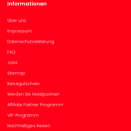
Informationen
Thea
ABB
Voy
Über uns
in
Lon
Impressum
Harr
Datenschutzerklärung
Pott
Thea
FAQ
Lon
GOP
Jobs
Vari
Sitemap
Thea
Frie
Reisegutschein
Pala
Werden Sie Hotelpartner!
Berli
Fest
Affiliate Partner Programm
Neu
Fest
VIP-Programm
Bad
Nachhaltiges Reisen
Bad