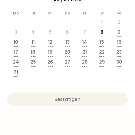
Ang
Wass
Mo
Di
Mi
Do
Fr
Sa
So
Trop
1
2
Isla
The
3
4
5
6
7
8
9
Erdi
---
10
11
12
13
14
15
16
Rula
---
---
---
---
---
---
---
Bad
17
18
19
20
21
22
23
Sch
---
---
---
---
---
---
---
24
25
26
27
28
29
30
aqu
---
---
---
---
---
---
---
The
31
Sins
---
alle
Ang
Zoo
Bestätigen
&
Safa
Erle
Zoo
Han