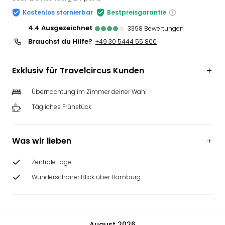
Slag
Kostenlos stornierbar
Bestpreisgarantie
Eftel
4.4
ausgezeichnet
3398
Bewertungen
LEG
Brauchst du Hilfe?
+49 30 5444 55 800
Deu
Parc
Astér
Exklusiv für Travelcircus Kunden
Rast
Lan
Übernachtung im Zimmer deiner Wahl
Baye
Tägliches Frühstück
Park
Plop
Deu
Was wir lieben
(eh
Holi
Zentrale Lage
Park
Tivol
Wunderschöner Blick über Hamburg
Kop
Futu
Bela
alle
August 2026