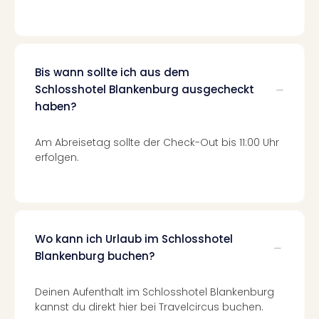
Mer
Ben
Mus
Stut
Pors
Bis wann sollte ich aus dem
Mus
Schlosshotel Blankenburg ausgecheckt
Auto
haben?
Wolf
BM
Am Abreisetag sollte der Check-Out bis 11:00 Uhr
Mus
erfolgen.
in
Mün
Barb
Mus
Tec
Wo kann ich Urlaub im Schlosshotel
Spey
Blankenburg buchen?
alle
Ang
Auss
Deinen Aufenthalt im Schlosshotel Blankenburg
Ga
kannst du direkt hier bei Travelcircus buchen.