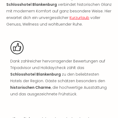
Rou
Schlosshotel Blankenburg
verbindet historischen Glanz
Das
mit modernem Komfort auf ganz besondere Weise. Hier
Musi
erwartet dich ein unvergesslicher
Kurzurlaub
voller
Köni
Genuss, Wellness und wohltuender Ruhe.
der
Löw
Die
Eisk
Tarz
MJ
–
Dank zahlreicher hervorragender Bewertungen auf
Das
Tripadvisor und Holidaycheck zählt das
Mich
Schlosshotel Blankenburg
zu den beliebtesten
Jac
Hotels der Region. Gäste schätzen besonders den
Musi
historischen Charme
, die hochwertige Ausstattung
Der
und das ausgezeichnete Frühstück.
Teuf
träg
Pra
Die