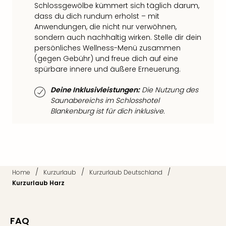
Qua
Schlossgewölbe kümmert sich täglich darum,
Com
dass du dich rundum erholst – mit
Club
Anwendungen, die nicht nur verwöhnen,
Pret
sondern auch nachhaltig wirken. Stelle dir dein
Wo
persönliches Wellness-Menü zusammen
(gegen Gebühr) und freue dich auf eine
alle
spürbare innere und äußere Erneuerung.
Ang
TV
Deine Inklusivleistungen:
Die Nutzung des
Sho
Saunabereichs im Schlosshotel
ZDF
Blankenburg ist für dich inklusive.
Fern
in
Main
Stef
Raa
Sho
/
/
/
Home
Kurzurlaub
Kurzurlaub Deutschland
alle
Kurzurlaub Harz
Ang
Fest
Dom
FAQ