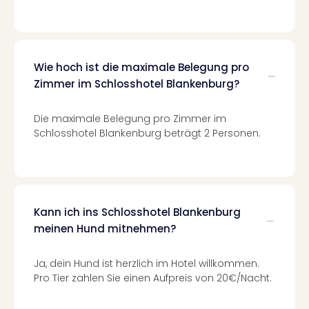
Of
Thro
Stud
Tour
Swar
Wie hoch ist die maximale Belegung pro
Krist
Zimmer im Schlosshotel Blankenburg?
Mini
Wun
Die maximale Belegung pro Zimmer im
Ham
Schlosshotel Blankenburg beträgt 2 Personen.
War
Bros.
Stud
Tour
Lon
Kann ich ins Schlosshotel Blankenburg
–
meinen Hund mitnehmen?
The
Mak
of
Ja, dein Hund ist herzlich im Hotel willkommen.
Harr
Pro Tier zahlen Sie einen Aufpreis von 20€/Nacht.
Pott
An