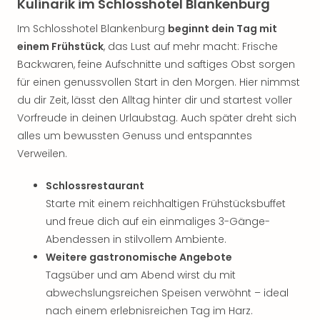
Sch
Kulinarik im Schlosshotel Blankenburg
und
Im Schlosshotel Blankenburg
beginnt dein Tag mit
das
einem Frühstück
, das Lust auf mehr macht: Frische
Biest
Wie
Backwaren, feine Aufschnitte und saftiges Obst sorgen
Mari
für einen genussvollen Start in den Morgen. Hier nimmst
Ther
du dir Zeit, lässt den Alltag hinter dir und startest voller
Sta
Vorfreude in deinen Urlaubstag. Auch später dreht sich
Ente
alles um bewussten Genuss und entspanntes
Das
Verweilen.
Pha
der
Schlossrestaurant
Ope
Starte mit einem reichhaltigen Frühstücksbuffet
Köln
Tan
und freue dich auf ein einmaliges 3-Gänge-
der
Abendessen in stilvollem Ambiente.
Vam
Weitere gastronomische Angebote
alle
Tagsüber und am Abend wirst du mit
Ang
abwechslungsreichen Speisen verwöhnt – ideal
Sho
nach einem erlebnisreichen Tag im Harz.
&