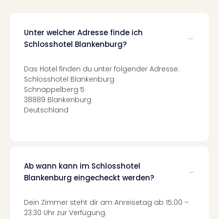
Fest
Stör
Fest
Mus
Unter welcher Adresse finde ich
Fuld
Schlosshotel Blankenburg?
Are
di
Das Hotel finden du unter folgender Adresse:
Ver
Schlosshotel Blankenburg
alle
Schnappelberg 5
Ang
38889 Blankenburg
Musi
Deutschland
Musi
Ham
alle
Ang
Kultu
Ab wann kann im Schlosshotel
&
Blankenburg eingecheckt werden?
Spor
Mus
Dein Zimmer steht dir am Anreisetag ab 15:00 –
Tec
23:30 Uhr zur Verfügung.
Sins