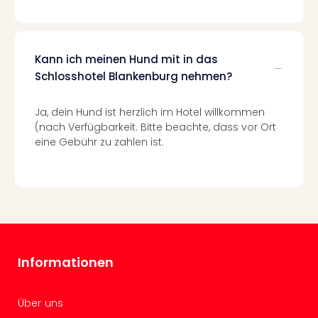
Ang
Spor
Skiu
in
Kann ich meinen Hund mit in das
Deu
Schlosshotel Blankenburg nehmen?
Skiu
in
Ja, dein Hund ist herzlich im Hotel willkommen
Öste
(nach Verfügbarkeit. Bitte beachte, dass vor Ort
Form
eine Gebühr zu zahlen ist.
1
Reis
Konz
Konz
Pitbu
Karo
G
Back
Informationen
Boy
Disn
Über uns
in