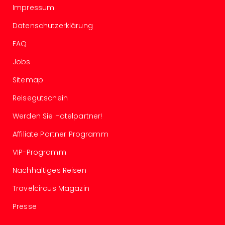
Con
Impressum
Schl
Sch
Datenschutzerklärung
Konz
FAQ
alle
Ang
Jobs
Fest
Glüc
Sitemap
Insel
Reisegutschein
Mer
Lun
Werden Sie Hotelpartner!
Black
Festi
Affiliate Partner Programm
Nibiri
VIP-Programm
Festi
Ikar
Nachhaltiges Reisen
Festi
Travelcircus Magazin
alle
Ang
Presse
Loca
Konz