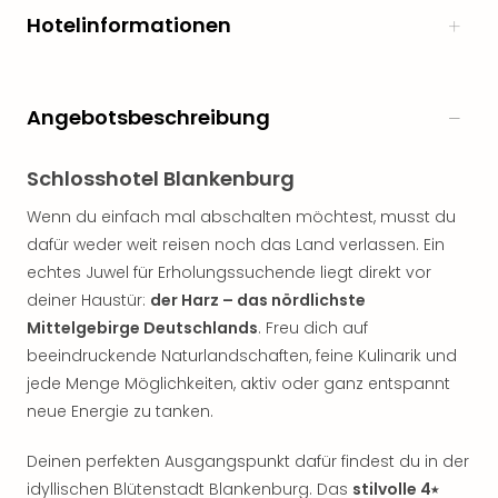
noc
Hotelinformationen
meh
Frei
Frei
Angebotsbeschreibung
Eur
Frei
Deu
Schlosshotel Blankenburg
Frei
Nied
Wenn du einfach mal abschalten möchtest, musst du
Frei
dafür weder weit reisen noch das Land verlassen. Ein
Öste
echtes Juwel für Erholungssuchende liegt direkt vor
Frei
deiner Haustür:
der Harz – das nördlichste
Fran
Mittelgebirge Deutschlands
. Freu dich auf
Musi
beeindruckende Naturlandschaften, feine Kulinarik und
&
jede Menge Möglichkeiten, aktiv oder ganz entspannt
Sho
Musi
neue Energie zu tanken.
Starl
Expr
Deinen perfekten Ausgangspunkt dafür findest du in der
Moul
idyllischen Blütenstadt Blankenburg. Das
stilvolle 4⭑