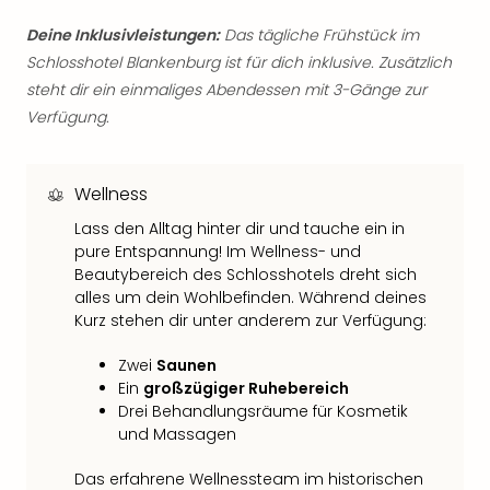
Thea
Deine Inklusivleistungen:
Das tägliche Frühstück im
ABB
Schlosshotel Blankenburg ist für dich inklusive. Zusätzlich
Voy
in
steht dir ein einmaliges Abendessen mit 3-Gänge zur
Lon
Verfügung.
Harr
Pott
Thea
Wellness
Lon
Lass den Alltag hinter dir und tauche ein in
GOP
pure Entspannung! Im Wellness- und
Vari
Beautybereich des Schlosshotels dreht sich
Thea
alles um dein Wohlbefinden. Während deines
Frie
Kurz stehen dir unter anderem zur Verfügung:
Pala
Berli
Zwei
Saunen
Fest
Ein
großzügiger Ruhebereich
Neu
Drei Behandlungsräume für Kosmetik
Fest
und Massagen
Bad
Bad
Das erfahrene Wellnessteam im historischen