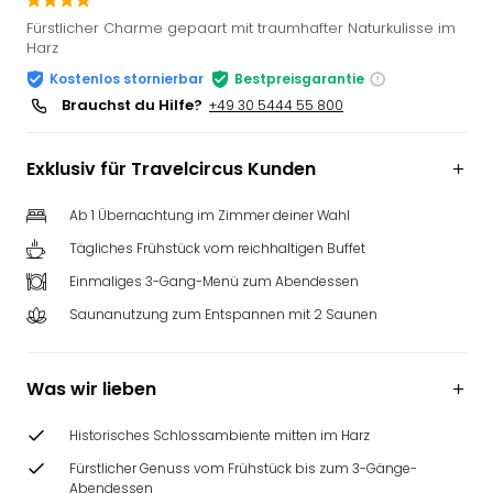
Slag
Fürstlicher Charme gepaart mit traumhafter Naturkulisse im
Eftel
Harz
LEG
Kostenlos stornierbar
Bestpreisgarantie
Deu
Brauchst du Hilfe?
+49 30 5444 55 800
Parc
Astér
Rast
Exklusiv für Travelcircus Kunden
Lan
Baye
Ab 1 Übernachtung im Zimmer deiner Wahl
Park
Tägliches Frühstück vom reichhaltigen Buffet
Plop
Einmaliges 3-Gang-Menü zum Abendessen
Deu
(eh
Saunanutzung zum Entspannen mit 2 Saunen
Holi
Park
Tivol
Was wir lieben
Kop
Futu
Historisches Schlossambiente mitten im Harz
Bela
Fürstlicher Genuss vom Frühstück bis zum 3-Gänge-
alle
Abendessen