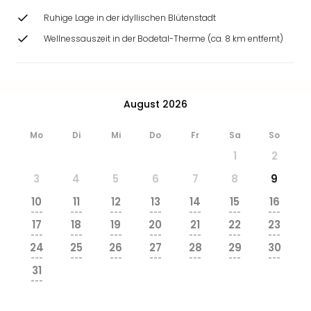
Ang
Ruhige Lage in der idyllischen Blütenstadt
Wass
Trop
Wellnessauszeit in der Bodetal-Therme (ca. 8 km entfernt)
Isla
The
Erdi
Rula
August 2026
Bad
Sch
Mo
Di
Mi
Do
Fr
Sa
So
aqu
1
2
The
Sins
3
4
5
6
7
8
9
alle
10
11
12
13
14
15
16
Ang
---
---
---
---
---
---
---
Zoo
17
18
19
20
21
22
23
&
---
---
---
---
---
---
---
24
25
26
27
28
29
30
Safa
---
---
---
---
---
---
---
Erle
31
Zoo
---
Han