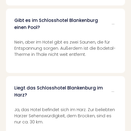
Even
at
War
Gibt es im Schlosshotel Blankenburg
Bros.
einen Pool?
Stud
Tour
Nein, aber im Hotel gibt es zwei Saunen, die für
Lon
Entspannung sorgen. Außerdem ist die Bodetal-
–
Therme in Thale nicht weit entfernt.
The
Mak
of
Harr
Pott
Liegt das Schlosshotel Blankenburg im
Form
Harz?
1
Die
Auss
Ja, das Hotel befindet sich im Harz. Zur beliebten
Imme
Harzer Sehenswürdigkeit, dem Brocken, sind es
Auss
nur ca. 30 km.
alle