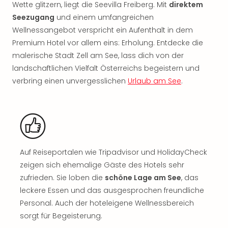
Sch
Wette glitzern, liegt die Seevilla Freiberg. Mit
direktem
und
Seezugang
und einem umfangreichen
das
Wellnessangebot verspricht ein Aufenthalt in dem
Biest
Premium Hotel vor allem eins: Erholung. Entdecke die
Wie
malerische Stadt Zell am See, lass dich von der
Mari
Ther
landschaftlichen Vielfalt Österreichs begeistern und
Sta
verbring einen unvergesslichen
Urlaub am See
.
Ente
Das
Pha
der
Ope
Köln
Auf Reiseportalen wie Tripadvisor und HolidayCheck
Tan
zeigen sich ehemalige Gäste des Hotels sehr
der
zufrieden. Sie loben die
schöne Lage am See
, das
Vam
leckere Essen und das ausgesprochen freundliche
alle
Ang
Personal. Auch der hoteleigene Wellnessbereich
Sho
sorgt für Begeisterung.
&