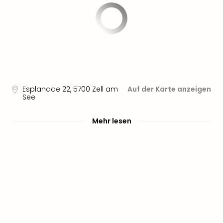
noc
meh
Frei
Frei
Eur
Frei
Deu
Frei
Esplanade 22
,
5700
Zell am
Auf der Karte anzeigen
Nied
See
Frei
Öste
Mehr lesen
Frei
Fran
Musi
&
Sho
Musi
Starl
Expr
Moul