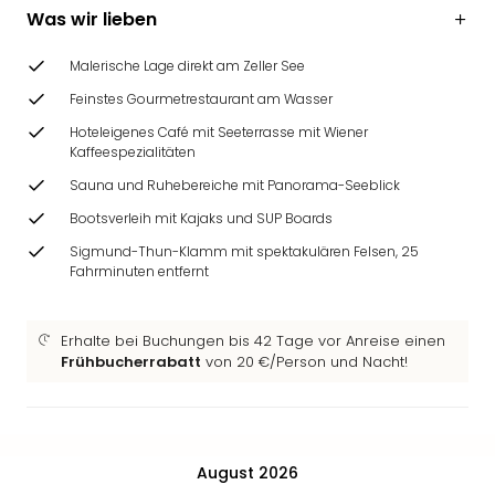
Ang
Was wir lieben
Wass
Trop
Malerische Lage direkt am Zeller See
Isla
Feinstes Gourmetrestaurant am Wasser
The
Erdi
Hoteleigenes Café mit Seeterrasse mit Wiener
Kaffeespezialitäten
Rula
Bad
Sauna und Ruhebereiche mit Panorama-Seeblick
Sch
Bootsverleih mit Kajaks und SUP Boards
aqu
Sigmund-Thun-Klamm mit spektakulären Felsen, 25
The
Fahrminuten entfernt
Sins
alle
Ang
Erhalte bei Buchungen bis 42 Tage vor Anreise einen
Zoo
Frühbucherrabatt
von 20 €/Person und Nacht!
&
Safa
Erle
Zoo
August 2026
Han