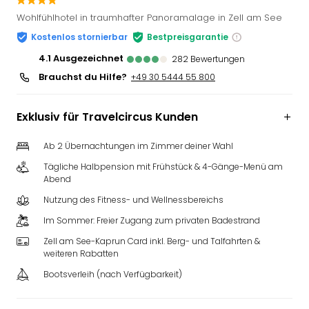
Slag
Wohlfühlhotel in traumhafter Panoramalage in Zell am See
Eftel
Kostenlos stornierbar
Bestpreisgarantie
LEG
Deu
4.1
ausgezeichnet
282
Bewertungen
Parc
Brauchst du Hilfe?
+49 30 5444 55 800
Astér
Rast
Exklusiv für Travelcircus Kunden
Lan
Baye
Ab 2 Übernachtungen im Zimmer deiner Wahl
Park
Plop
Tägliche Halbpension mit Frühstück & 4-Gänge-Menü am
Deu
Abend
(eh
Nutzung des Fitness- und Wellnessbereichs
Holi
Im Sommer: Freier Zugang zum privaten Badestrand
Park
Tivol
Zell am See-Kaprun Card inkl. Berg- und Talfahrten &
weiteren Rabatten
Kop
Futu
Bootsverleih (nach Verfügbarkeit)
Bela
alle