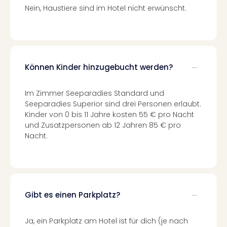
Ang
Nein, Haustiere sind im Hotel nicht erwünscht.
Spor
Skiu
in
Deu
Skiu
Können Kinder hinzugebucht werden?
in
Öste
Im Zimmer Seeparadies Standard und
Form
Seeparadies Superior sind drei Personen erlaubt.
1
Kinder von 0 bis 11 Jahre kosten 55 € pro Nacht
Reis
und Zusatzpersonen ab 12 Jahren 85 € pro
Konz
Nacht.
Konz
Pitbu
Karo
G
Back
Gibt es einen Parkplatz?
Boy
Disn
in
Ja, ein Parkplatz am Hotel ist für dich (je nach