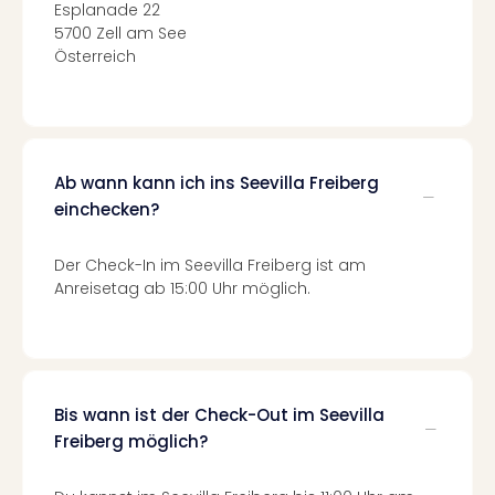
Of
Esplanade 22
Thro
5700 Zell am See
Stud
Österreich
Tour
Swar
Krist
Mini
Wun
Ab wann kann ich ins Seevilla Freiberg
Ham
einchecken?
War
Bros.
Der Check-In im Seevilla Freiberg ist am
Stud
Anreisetag ab 15:00 Uhr möglich.
Tour
Lon
–
The
Mak
Bis wann ist der Check-Out im Seevilla
of
Freiberg möglich?
Harr
Pott
An