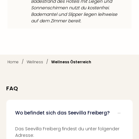
Badestrand des Hotels mit Liegen und
Mer
Sonnenschirmen nutzt du kostenfrei.
Ben
Bademantel und Slipper liegen leihweise
Mus
auf dem Zimmer bereit.
Stut
Pors
Mus
Auto
Wolf
BM
/
/
Home
Wellness
Wellness Österreich
Mus
in
Mün
Barb
FAQ
Mus
Tec
Spey
Wo befindet sich das Seevilla Freiberg?
alle
Ang
Auss
Das Seevilla Freiberg findest du unter folgender
Ga
Adresse: