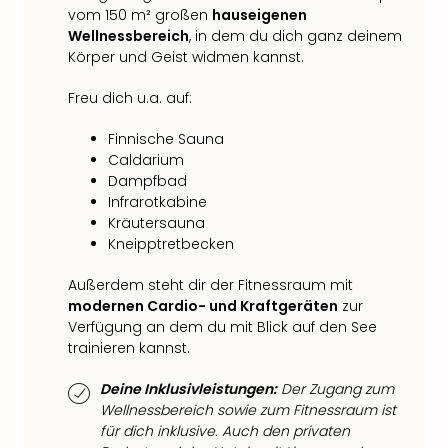
Fest
vom 150 m² großen
hauseigenen
Stör
Wellnessbereich
, in dem du dich ganz deinem
Fest
Körper und Geist widmen kannst.
Mus
Fuld
Freu dich u.a. auf:
Are
di
Finnische Sauna
Ver
Caldarium
alle
Dampfbad
Ang
Infrarotkabine
Musi
Kräutersauna
Musi
Kneipptretbecken
Ham
alle
Außerdem steht dir der Fitnessraum mit
modernen Cardio- und Kraftgeräten
zur
Ang
Verfügung an dem du mit Blick auf den See
Kultu
trainieren kannst.
&
Spor
Deine Inklusivleistungen:
Der Zugang zum
Mus
Wellnessbereich sowie zum Fitnessraum ist
Tec
für dich inklusive. Auch den privaten
Sins