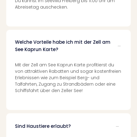
Du kannst im Seevilla Freiberg bis 11:00 Uhr am
Even
Abreisetag auschecken.
at
War
Bros.
Stud
Tour
Welche Vorteile habe ich mit der Zell am
Lon
See Kaprun Karte?
–
The
Mit der Zell am See Kaprun Karte profitierst du
Mak
von attraktiven Rabatten und sogar kostenfreien
of
Erlebnissen wie zum Beispiel Berg- und
Harr
Talfahrten, Zugang zu Strandbädern oder eine
Pott
Schiffsfahrt über den Zeller See!
Form
1
Die
Auss
Imme
Sind Haustiere erlaubt?
Auss
alle