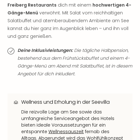
Qua
Freiberg Restaurants
dich mit einem
hochwertigen 4-
Com
Gänge-Menü
verwöhnt. Mit Salat vom reichhaltigen
Club
Salatbuffet und atemberaubendem Ambiente am See
Pret
kannst du hier ganz im Augenblick leben – und ihn voll
Wo
und ganz genießen.
alle
Ang
TV
Deine Inklusivleistungen:
Die tägliche Halbpension,
Sho
bestehend aus dem Frühstücksbuffet und einem 4-
ZDF
Gänge-Menü am Abend mit Salatbuffet, ist in diesem
Fern
Angebot für dich inkludiert.
in
Main
Stef
Raa
Wellness und Erholung in der Seevilla
Sho
Die reizvolle Lage am See sowie das
alle
umfangreiche Serviceangebot des Hotels
Ang
bieten ideale Voraussetzungen für ein
Fest
entspannte
Wellnessauszeit
fernab des
Dom
Alltags. Abgerundet wird das Wohlfühlkonzept