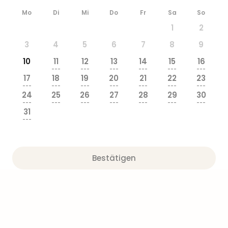
Sere
Park
Mo
Di
Mi
Do
Fr
Sa
So
Allw
1
2
Müns
3
4
5
6
7
8
9
Zoo
Leip
10
11
12
13
14
15
16
Safa
---
---
---
---
---
---
17
18
19
20
21
22
23
Beek
---
---
---
---
---
---
---
Ber
24
25
26
27
28
29
30
ZOO
---
---
---
---
---
---
---
31
Erle
---
Gels
Welt
Wal
Bestätigen
Nau
Aqu
Zool
Gar
Berli
alle
Ang