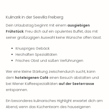
Thea
ABB
Voy
Kulinarik in der Seevilla Freiberg
in
Lon
Dein Urlaubstag beginnt mit einem
ausgiebigen
Harr
Frühstück
. Freu dich auf ein opulentes Buffet, das mit
Pott
seiner großzügigen Auswahl keine Wünsche offen lässt:
Thea
Lon
Knuspriges Gebäck
GOP
Herzhaften Spezialitäten
Vari
Frisches Obst und süßen Verführungen
Thea
Frie
Wer eine kleine Stärkung zwischendurch sucht, kann
Pala
dem
hoteleigenen Café
einen Besuch abstatten und
Berli
bei Wiener Kaffeespezialitäten
auf der Seeterrasse
Fest
Neu
entspannen.
Fest
Bad
Ein besonderes kulinarisches Highlight erwartet dich am
Bad
Abend, wenn das Küchenteam des hauseigenen