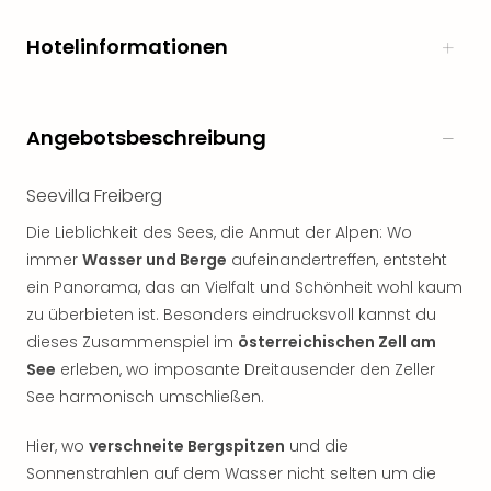
Rou
Das
Hotelinformationen
Musi
Köni
der
Löw
Angebotsbeschreibung
Die
Eisk
Seevilla Freiberg
Tarz
MJ
Die Lieblichkeit des Sees, die Anmut der Alpen: Wo
–
immer
Wasser und Berge
aufeinandertreffen, entsteht
Das
ein Panorama, das an Vielfalt und Schönheit wohl kaum
Mich
zu überbieten ist. Besonders eindrucksvoll kannst du
Jac
dieses Zusammenspiel im
österreichischen Zell am
Musi
See
erleben, wo imposante Dreitausender den Zeller
Der
Teuf
See harmonisch umschließen.
träg
Pra
Hier, wo
verschneite Bergspitzen
und die
Die
Sonnenstrahlen auf dem Wasser nicht selten um die