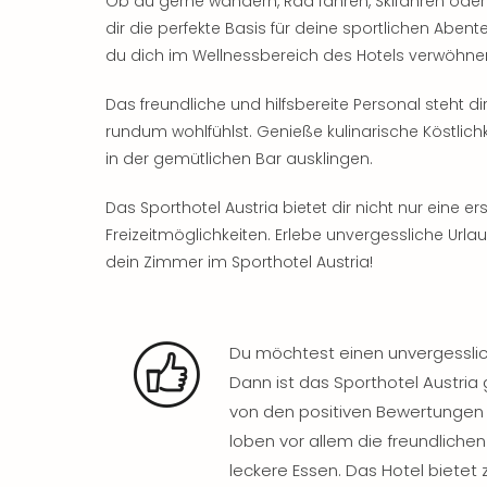
Ob du gerne wandern, Rad fahren, Skifahren oder 
dir die perfekte Basis für deine sportlichen Abe
du dich im Wellnessbereich des Hotels verwöhne
Das freundliche und hilfsbereite Personal steht di
rundum wohlfühlst. Genieße kulinarische Köstlic
in der gemütlichen Bar ausklingen.
Das Sporthotel Austria bietet dir nicht nur eine e
Freizeitmöglichkeiten. Erlebe unvergessliche Url
dein Zimmer im Sporthotel Austria!
Du möchtest einen unvergesslich
Dann ist das Sporthotel Austria 
von den positiven Bewertungen d
loben vor allem die freundliche
leckere Essen. Das Hotel bietet