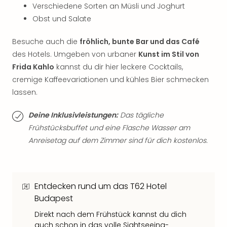
Verschiedene Sorten an Müsli und Joghurt
Thea
ABB
Obst und Salate
Voy
in
Besuche auch die
fröhlich, bunte Bar und das Café
Lon
des Hotels. Umgeben von urbaner
Kunst im Stil von
Harr
Frida Kahlo
kannst du dir hier leckere Cocktails,
Pott
cremige Kaffeevariationen und kühles Bier schmecken
Thea
lassen.
Lon
GOP
Deine Inklusivleistungen:
Das tägliche
Vari
Frühstücksbuffet und eine Flasche Wasser am
Thea
Anreisetag auf dem Zimmer sind für dich kostenlos.
Frie
Pala
Berli
Fest
Entdecken rund um das T62 Hotel
Neu
Fest
Budapest
Bad
Direkt nach dem Frühstück kannst du dich
Bad
auch schon in das volle
Sightseeing-