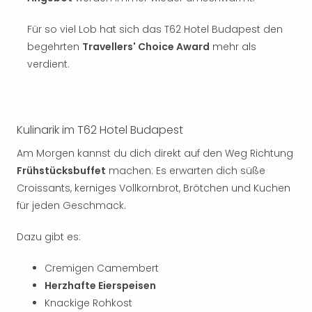
Sch
und
Für so viel Lob hat sich das T62 Hotel Budapest den
das
Biest
begehrten
Travellers' Choice Award
mehr als
Wie
verdient.
Mari
Ther
Sta
Ente
Kulinarik im T62 Hotel Budapest
Das
Am Morgen kannst du dich direkt auf den Weg Richtung
Pha
der
Frühstücksbuffet
machen: Es erwarten dich süße
Ope
Croissants, kerniges Vollkornbrot, Brötchen und Kuchen
Köln
für jeden Geschmack.
Tan
der
Dazu gibt es:
Vam
alle
Cremigen Camembert
Ang
Herzhafte Eierspeisen
Sho
Knackige Rohkost
&