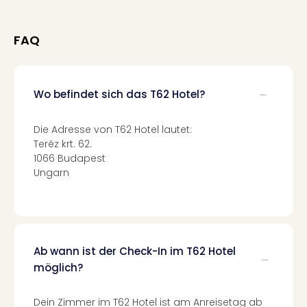
Fest
Stör
Fest
FAQ
Mus
Fuld
Are
di
Wo befindet sich das T62 Hotel?
Ver
alle
Die Adresse von T62 Hotel lautet:
Ang
Teréz krt. 62.
Musi
1066 Budapest
Musi
Ungarn
Ham
alle
Ang
Kultu
&
Ab wann ist der Check-In im T62 Hotel
Spor
möglich?
Mus
Tec
Sins
Dein Zimmer im T62 Hotel ist am Anreisetag ab