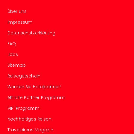
Even
Über uns
at
War
Impressum
Bros.
Stud
Datenschutzerklärung
Tour
FAQ
Lon
–
Jobs
The
Mak
Sitemap
of
Reisegutschein
Harr
Pott
Werden Sie Hotelpartner!
Form
Affiliate Partner Programm
1
Die
VIP-Programm
Auss
Imme
Nachhaltiges Reisen
Auss
Travelcircus Magazin
alle