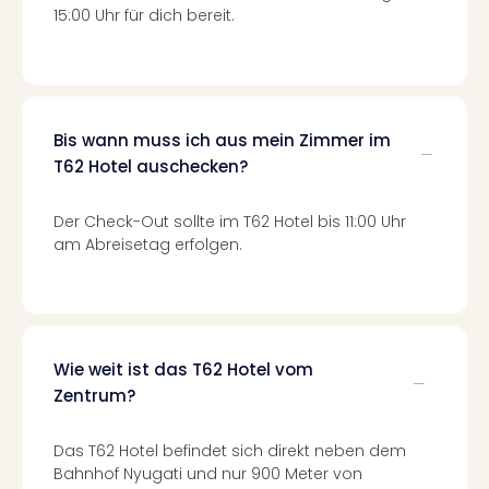
Mer
15:00 Uhr für dich bereit.
Ben
Mus
Stut
Pors
Mus
Bis wann muss ich aus mein Zimmer im
Auto
T62 Hotel auschecken?
Wolf
BM
Der Check-Out sollte im T62 Hotel bis 11:00 Uhr
Mus
am Abreisetag erfolgen.
in
Mün
Barb
Mus
Tec
Wie weit ist das T62 Hotel vom
Spey
Zentrum?
alle
Ang
Auss
Das T62 Hotel befindet sich direkt neben dem
Ga
Bahnhof Nyugati und nur 900 Meter von