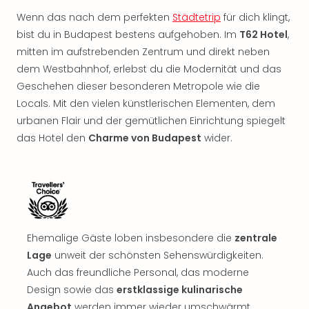
Rou
Wenn das nach dem perfekten
Städtetrip
für dich klingt,
Das
bist du in Budapest bestens aufgehoben. Im
T62 Hotel
,
Musi
Köni
mitten im aufstrebenden Zentrum und direkt neben
der
dem Westbahnhof, erlebst du die Modernität und das
Löw
Geschehen dieser besonderen Metropole wie die
Die
Locals. Mit den vielen künstlerischen Elementen, dem
Eisk
urbanen Flair und der gemütlichen Einrichtung spiegelt
Tarz
das Hotel den
Charme von Budapest
wider.
MJ
–
Das
Mich
Jac
Musi
Der
Ehemalige Gäste loben insbesondere die
zentrale
Teuf
Lage
unweit der schönsten Sehenswürdigkeiten.
träg
Auch das freundliche Personal, das moderne
Pra
Design sowie das
erstklassige kulinarische
Die
Angebot
werden immer wieder umschwärmt.