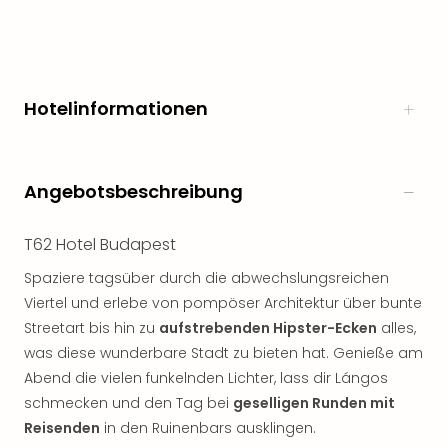
noc
meh
Frei
Frei
Eur
Hotelinformationen
Frei
Deu
Frei
Angebotsbeschreibung
Nied
Frei
Öste
T62 Hotel Budapest
Frei
Spaziere tagsüber durch die abwechslungsreichen
Fran
Musi
Viertel und erlebe von pompöser Architektur über bunte
&
Streetart bis hin zu
aufstrebenden Hipster-Ecken
alles,
Sho
was diese wunderbare Stadt zu bieten hat. Genieße am
Musi
Abend die vielen funkelnden Lichter, lass dir Lángos
Starl
schmecken und den Tag bei
geselligen Runden mit
Expr
Reisenden
in den Ruinenbars ausklingen.
Moul