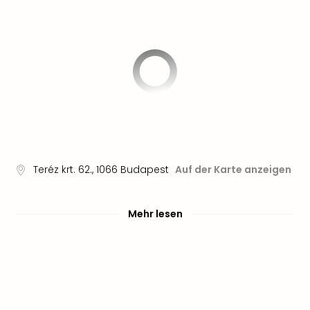
Sere
Park
Allw
Müns
Zoo
Leip
Safa
Beek
Ber
ZOO
Erle
Gels
Teréz krt. 62.
,
1066
Budapest
Auf der Karte anzeigen
Welt
Wal
Mehr lesen
Nau
Aqu
Zool
Gar
Berli
alle
Ang