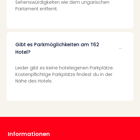
Of
Sehenswürdigkeiten wie dem ungarischen
Thro
Parlament entfernt.
Stud
Tour
Swar
Krist
Mini
Gibt es Parkmöglichkeiten am T62
Wun
Hotel?
Ham
War
Leider gibt es keine hoteleigenen Parkplätze.
Bros.
Kostenpflichtige Parkplätze findest du in der
Stud
Nähe des Hotels.
Tour
Lon
–
The
Mak
of
Harr
Pott
Informationen
An