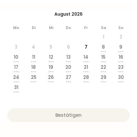
Ang
Wass
August 2026
Trop
Isla
Mo
Di
Mi
Do
Fr
Sa
So
The
1
2
Erdi
Rula
3
4
5
6
7
8
9
Bad
---
---
10
11
12
13
14
15
16
Sch
---
---
---
---
---
---
---
aqu
17
18
19
20
21
22
23
The
---
---
---
---
---
---
---
24
25
26
27
28
29
30
Sins
---
---
---
---
---
---
---
alle
31
Ang
---
Zoo
&
Safa
Bestätigen
Erle
Zoo
Han