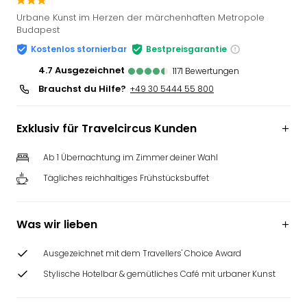
Slag
Urbane Kunst im Herzen der märchenhaften Metropole
Eftel
Budapest
LEG
Kostenlos stornierbar
Bestpreisgarantie
Deu
4.7
ausgezeichnet
1171
Bewertungen
Parc
Astér
Brauchst du Hilfe?
+49 30 5444 55 800
Rast
Lan
Exklusiv für Travelcircus Kunden
Baye
Park
Ab 1 Übernachtung im Zimmer deiner Wahl
Plop
Deu
Tägliches reichhaltiges Frühstücksbuffet
(eh
Holi
Was wir lieben
Park
Tivol
Kop
Ausgezeichnet mit dem Travellers' Choice Award
Futu
Stylische Hotelbar & gemütliches Café mit urbaner Kunst
Bela
alle