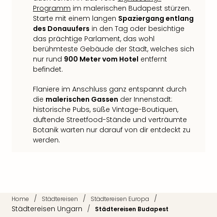
Qua
Programm
im malerischen Budapest stürzen.
Com
Starte mit einem langen
Spaziergang entlang
Club
des Donauufers
in den Tag oder besichtige
Pret
das prächtige Parlament, das wohl
Wo
berühmteste Gebäude der Stadt, welches sich
alle
nur rund
900 Meter vom Hotel
entfernt
Ang
befindet.
TV
Sho
Flaniere im Anschluss ganz entspannt durch
ZDF
die
malerischen Gassen
der Innenstadt:
historische Pubs, süße Vintage-Boutiquen,
Fern
duftende Streetfood-Stände und verträumte
in
Botanik warten nur darauf von dir entdeckt zu
Main
werden.
Stef
Raa
Sho
alle
Ang
Fest
/
/
/
Home
Städtereisen
Städtereisen Europa
Dom
Städtereisen Ungarn
/
Städtereisen Budapest