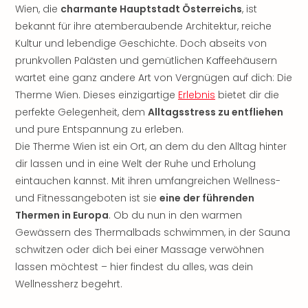
Sere
Wien, die
charmante Hauptstadt Österreichs
, ist
Park
bekannt für ihre atemberaubende Architektur, reiche
Allw
Kultur und lebendige Geschichte. Doch abseits von
Müns
prunkvollen Palästen und gemütlichen Kaffeehäusern
Zoo
wartet eine ganz andere Art von Vergnügen auf dich: Die
Leip
Safa
Therme Wien. Dieses einzigartige
Erlebnis
bietet dir die
Beek
perfekte Gelegenheit, dem
Alltagsstress zu entfliehen
Ber
und pure Entspannung zu erleben.
ZOO
Die Therme Wien ist ein Ort, an dem du den Alltag hinter
Erle
dir lassen und in eine Welt der Ruhe und Erholung
Gels
eintauchen kannst. Mit ihren umfangreichen Wellness-
Welt
und Fitnessangeboten ist sie
eine der führenden
Wal
Nau
Thermen in Europa
. Ob du nun in den warmen
Aqu
Gewässern des Thermalbads schwimmen, in der Sauna
Zool
schwitzen oder dich bei einer Massage verwöhnen
Gar
lassen möchtest – hier findest du alles, was dein
Berli
Wellnessherz begehrt.
alle
Ang