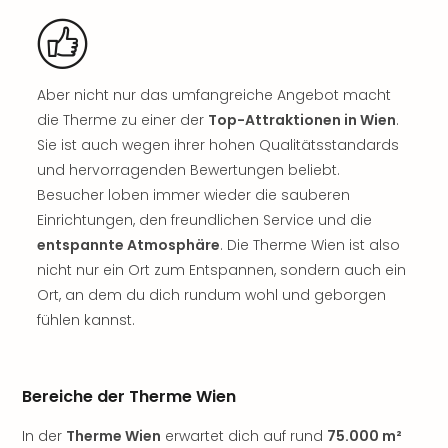
noc
meh
Frei
Frei
Aber nicht nur das umfangreiche Angebot macht
Eur
die Therme zu einer der
Top-Attraktionen in Wien
.
Frei
Sie ist auch wegen ihrer hohen Qualitätsstandards
Deu
und hervorragenden Bewertungen beliebt.
Frei
Nied
Besucher loben immer wieder die sauberen
Frei
Einrichtungen, den freundlichen Service und die
Öste
entspannte Atmosphäre
. Die Therme Wien ist also
Frei
nicht nur ein Ort zum Entspannen, sondern auch ein
Fran
Ort, an dem du dich rundum wohl und geborgen
Musi
fühlen kannst.
&
Sho
Musi
Starl
Bereiche der Therme Wien
Expr
Moul
In der
Therme Wien
erwartet dich auf rund
75.000 m²