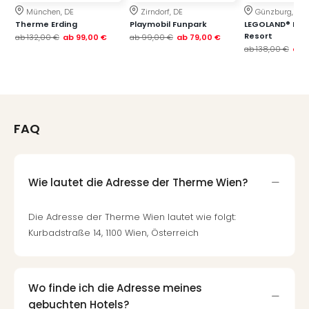
Qua
München, DE
Zirndorf, DE
Günzburg, DE
Com
Therme Erding
Playmobil Funpark
LEGOLAND® Deu
Club
Resort
ab
132,00 €
ab
99,00 €
ab
99,00 €
ab
79,00 €
ab
138,00 €
Pret
ab
Wo
alle
Ang
TV
Sho
FAQ
ZDF
Fern
in
Wie lautet die Adresse der Therme Wien?
Main
Stef
Die Adresse der Therme Wien lautet wie folgt:
Raa
Sho
Kurbadstraße 14, 1100 Wien, Österreich
alle
Ang
Fest
Wo finde ich die Adresse meines
Dom
gebuchten Hotels?