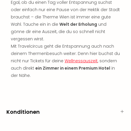
Sch
Egal, ob du einen Tag voller Entspannung suchst
und
oder einfach nur eine Pause von der Hektik der Stadt
das
brauchst – die Therme Wien ist immer eine gute
Biest
Wahl. Tauche ein in die
Welt der Erholung
und
Wie
gönne dir eine Auszeit, die du so schnell nicht
Mari
vergessen wirst.
Ther
Sta
Mit Travelcircus geht die Entspannung auch nach
Ente
deinem Thermenbesuch weiter: Denn hier buchst du
Das
nicht nur Tickets für deine
Wellnessauszeit
, sondern
Pha
auch direkt
ein Zimmer in einem Premium Hotel
in
der
der Nähe.
Ope
Köln
Tan
der
Vam
alle
Konditionen
Ang
Sho
&