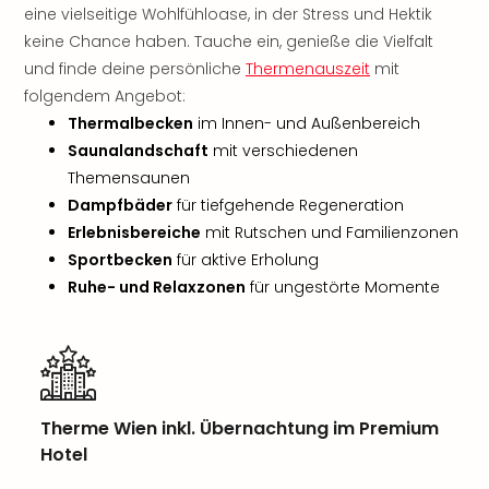
Rou
eine vielseitige Wohlfühloase, in der Stress und Hektik
Das
keine Chance haben. Tauche ein, genieße die Vielfalt
Musi
und finde deine persönliche
Thermenauszeit
mit
Köni
folgendem Angebot:
der
Thermalbecken
im Innen- und Außenbereich
Löw
Saunalandschaft
mit verschiedenen
Die
Themensaunen
Eisk
Tarz
Dampfbäder
für tiefgehende Regeneration
MJ
Erlebnisbereiche
mit Rutschen und Familienzonen
–
Sportbecken
für aktive Erholung
Das
Ruhe- und Relaxzonen
für ungestörte Momente
Mich
Jac
Musi
Der
Teuf
träg
Therme Wien inkl. Übernachtung im Premium
Pra
Hotel
Die