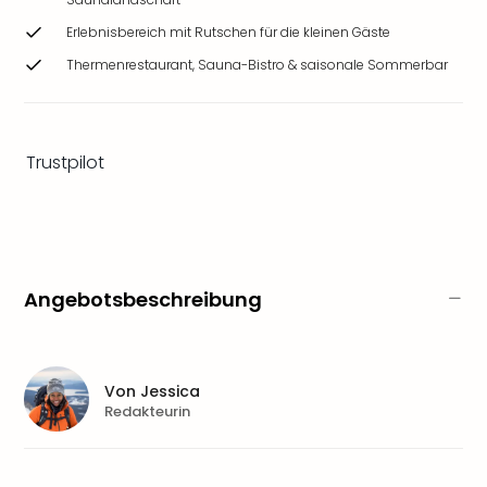
Ang
Erlebnisbereich mit Rutschen für die kleinen Gäste
Wass
Trop
Thermenrestaurant, Sauna-Bistro & saisonale Sommerbar
Isla
The
Erdi
Rula
Trustpilot
Bad
Sch
aqu
The
Sins
Angebotsbeschreibung
alle
Ang
Zoo
&
Von
Jessica
Safa
Redakteurin
Erle
Zoo
Han