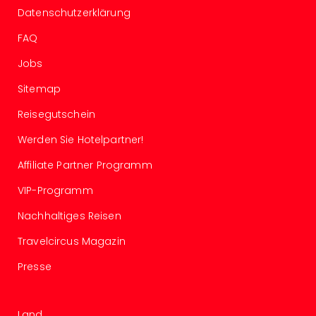
Datenschutzerklärung
Even
at
FAQ
War
Bros.
Jobs
Stud
Sitemap
Tour
Lon
Reisegutschein
–
The
Werden Sie Hotelpartner!
Mak
Affiliate Partner Programm
of
Harr
VIP-Programm
Pott
Form
Nachhaltiges Reisen
1
Travelcircus Magazin
Die
Auss
Presse
Imme
Auss
alle
Land