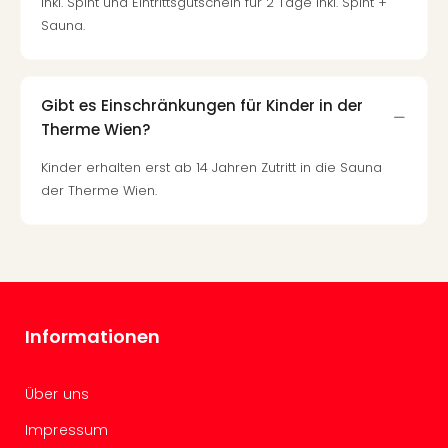
inkl. Spint und Eintrittsgutschein für 2 Tage inkl. Spint +
Of
Sauna.
Thro
Stud
Tour
Swar
Gibt es Einschränkungen für Kinder in der
Krist
Therme Wien?
Mini
Wun
Kinder erhalten erst ab 14 Jahren Zutritt in die Sauna
Ham
der Therme Wien.
War
Bros.
Stud
Tour
Lon
–
Informationen
The
Mak
of
Über uns
Harr
Pott
Impressum
An