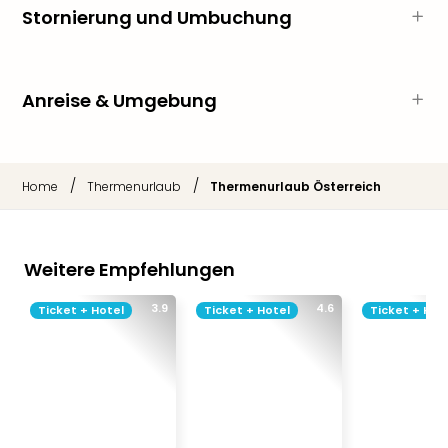
Stornierung und Umbuchung
Thea
ABB
Voy
in
Anreise & Umgebung
Lon
Harr
Pott
Thea
/
/
Home
Thermenurlaub
Thermenurlaub Österreich
Lon
GOP
Vari
Thea
Weitere Empfehlungen
Frie
Pala
3.9
4.6
Ticket + Hotel
Ticket + Hotel
Ticket + Hot
Berli
Fest
Neu
Fest
Bad
Bad