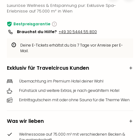
Luxuriöse Wellness & Entspannung pur: Exklusive Spa-
Slag
Erlebnisse auf 75.000 m² in Wien
Eftel
LEG
Bestpreisgarantie
Deu
Brauchst du Hilfe?
+49 30 5444 55 800
Parc
Astér
Deine E-Tickets erhältst du bis 7 Tage vor Anreise per E-
Rast
Mail.
Lan
Baye
Exklusiv für Travelcircus Kunden
Park
Plop
Übernachtung im Premium Hotel deiner Wahl
Deu
(eh
Frühstück und weitere Extras, je nach gewähltem Hotel
Holi
Eintrittsgutschein mit oder ohne Sauna für die Therme Wien
Park
Tivol
Kop
Was wir lieben
Futu
Bela
Wellnessoase auf 75.000 m² mit verschiedenen Becken &
alle
Saunalandschaft