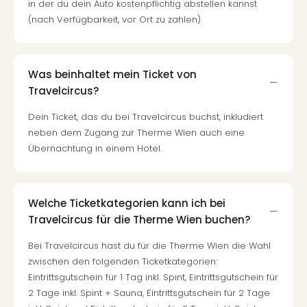
in der du dein Auto kostenpflichtig abstellen kannst
Mer
(nach Verfügbarkeit, vor Ort zu zahlen).
Ben
Mus
Stut
Pors
Was beinhaltet mein Ticket von
Mus
Travelcircus?
Auto
Wolf
Dein Ticket, das du bei Travelcircus buchst, inkludiert
BM
neben dem Zugang zur Therme Wien auch eine
Mus
Übernachtung in einem Hotel.
in
Mün
Barb
Welche Ticketkategorien kann ich bei
Mus
Travelcircus für die Therme Wien buchen?
Tec
Spey
Bei Travelcircus hast du für die Therme Wien die Wahl
alle
zwischen den folgenden Ticketkategorien:
Ang
Eintrittsgutschein für 1 Tag inkl. Spint, Eintrittsgutschein für
Auss
2 Tage inkl. Spint + Sauna, Eintrittsgutschein für 2 Tage
Ga