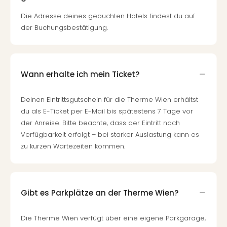
Fest
Stör
Die Adresse deines gebuchten Hotels findest du auf
Fest
der Buchungsbestätigung.
Mus
Fuld
Are
di
Wann erhalte ich mein Ticket?
Ver
alle
Deinen Eintrittsgutschein für die Therme Wien erhältst
Ang
Musi
du als E-Ticket per E-Mail bis spätestens 7 Tage vor
Musi
der Anreise. Bitte beachte, dass der Eintritt nach
Ham
Verfügbarkeit erfolgt – bei starker Auslastung kann es
alle
zu kurzen Wartezeiten kommen.
Ang
Kultu
&
Spor
Gibt es Parkplätze an der Therme Wien?
Mus
Tec
Die Therme Wien verfügt über eine eigene Parkgarage,
Sins