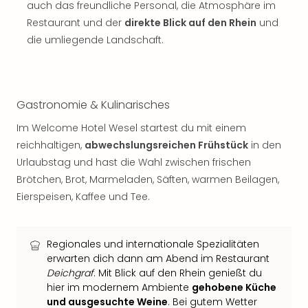
auch das freundliche Personal, die Atmosphäre im
Thea
Restaurant und der
direkte Blick auf den Rhein
und
ABB
die umliegende Landschaft.
Voy
in
Lon
Harr
Pott
Gastronomie & Kulinarisches
Thea
Im Welcome Hotel Wesel startest du mit einem
Lon
reichhaltigen,
abwechslungsreichen Frühstück
in den
GOP
Vari
Urlaubstag und hast die Wahl zwischen frischen
Thea
Brötchen, Brot, Marmeladen, Säften, warmen Beilagen,
Frie
Eierspeisen, Kaffee und Tee.
Pala
Berli
Fest
Regionales und internationale Spezialitäten
Neu
erwarten dich dann am Abend im Restaurant
Fest
Deichgraf
. Mit Blick auf den Rhein genießt du
Bad
hier im modernem Ambiente
gehobene Küche
Bad
und ausgesuchte Weine
. Bei gutem Wetter