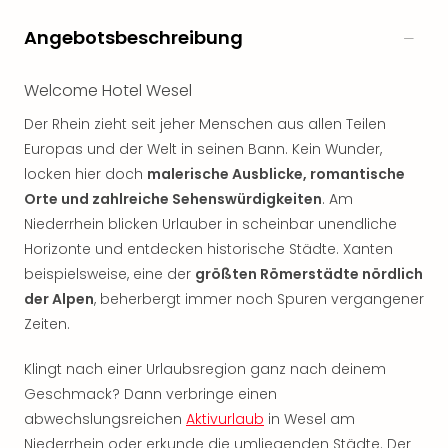
Rou
Das
Angebotsbeschreibung
Musi
Köni
Welcome Hotel Wesel
der
Löw
Der Rhein zieht seit jeher Menschen aus allen Teilen
Die
Europas und der Welt in seinen Bann. Kein Wunder,
Eisk
locken hier doch
malerische Ausblicke, romantische
Tarz
Orte und zahlreiche Sehenswürdigkeiten
. Am
MJ
Niederrhein blicken Urlauber in scheinbar unendliche
–
Horizonte und entdecken historische Städte. Xanten
Das
Mich
beispielsweise, eine der
größten Römerstädte nördlich
Jac
der Alpen
, beherbergt immer noch Spuren vergangener
Musi
Zeiten.
Der
Teuf
Klingt nach einer Urlaubsregion ganz nach deinem
träg
Geschmack? Dann verbringe einen
Pra
abwechslungsreichen
Aktivurlaub
in Wesel am
Die
Niederrhein oder erkunde die umliegenden Städte. Der