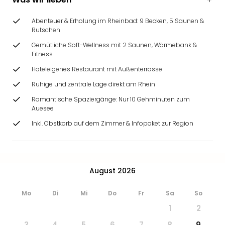
Ang
Wass
Abenteuer & Erholung im Rheinbad: 9 Becken, 5 Saunen &
Trop
Rutschen
Isla
Gemütliche Soft-Wellness mit 2 Saunen, Wärmebank &
The
Fitness
Erdi
Hoteleigenes Restaurant mit Außenterrasse
Rula
Bad
Ruhige und zentrale Lage direkt am Rhein
Sch
Romantische Spaziergänge: Nur 10 Gehminuten zum
aqu
Auesee
The
Inkl. Obstkorb auf dem Zimmer & Infopaket zur Region
Sins
alle
Ang
Zoo
August 2026
&
Safa
Erle
Mo
Di
Mi
Do
Fr
Sa
So
Zoo
1
2
Han
3
4
5
6
7
8
9