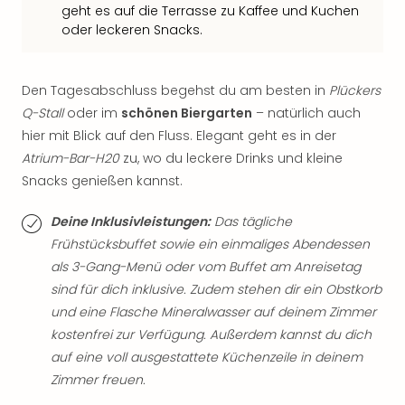
Qua
geht es auf die Terrasse zu Kaffee und Kuchen
Com
oder leckeren Snacks.
Club
Pret
Wo
Den Tagesabschluss begehst du am besten in
Plückers
alle
Q-Stall
oder im
schönen Biergarten
– natürlich auch
Ang
hier mit Blick auf den Fluss. Elegant geht es in der
TV
Atrium-Bar-H20
zu, wo du leckere Drinks und kleine
Sho
Snacks genießen kannst.
ZDF
Fern
Deine Inklusivleistungen:
Das tägliche
in
Frühstücksbuffet sowie ein einmaliges Abendessen
Main
Stef
als 3-Gang-Menü oder vom Buffet am Anreisetag
Raa
sind für dich inklusive. Zudem stehen dir ein Obstkorb
Sho
und eine Flasche Mineralwasser auf deinem Zimmer
alle
kostenfrei zur Verfügung. Außerdem kannst du dich
Ang
auf eine voll ausgestattete Küchenzeile in deinem
Fest
Zimmer freuen.
Dom