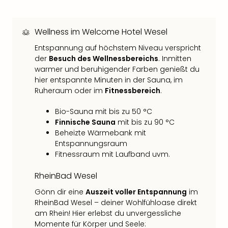
Fest
Stör
Fest
Wellness im Welcome Hotel Wesel
Mus
Fuld
Entspannung auf höchstem Niveau verspricht
Are
der
Besuch des Wellnessbereichs
. Inmitten
di
warmer und beruhigender Farben genießt du
Ver
hier entspannte Minuten in der Sauna, im
alle
Ruheraum oder im
Fitnessbereich
.
Ang
Musi
Bio-Sauna mit bis zu 50 °C
Finnische Sauna
mit bis zu 90 °C
Musi
Beheizte Wärmebank mit
Ham
Entspannungsraum
alle
Fitnessraum mit Laufband uvm.
Ang
Kultu
RheinBad Wesel
&
Spor
Gönn dir eine
Auszeit voller Entspannung
im
Mus
RheinBad Wesel – deiner Wohlfühloase direkt
Tec
am Rhein! Hier erlebst du unvergessliche
Sins
Momente für Körper und Seele: