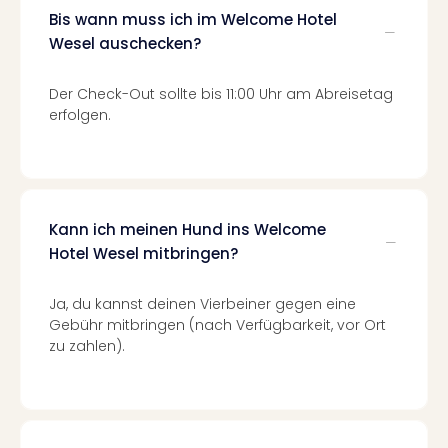
Ang
Bis wann muss ich im Welcome Hotel
Spor
Wesel auschecken?
Skiu
in
Der Check-Out sollte bis 11:00 Uhr am Abreisetag
Deu
erfolgen.
Skiu
in
Öste
Form
1
Kann ich meinen Hund ins Welcome
Reis
Konz
Hotel Wesel mitbringen?
Konz
Pitbu
Ja, du kannst deinen Vierbeiner gegen eine
Karo
Gebühr mitbringen (nach Verfügbarkeit, vor Ort
G
zu zahlen).
Back
Boy
Disn
in