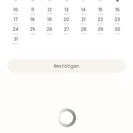
Sere
Park
10
11
12
13
14
15
16
Allw
---
---
---
---
---
---
---
17
18
19
20
21
22
23
Müns
---
---
---
---
---
---
---
Zoo
24
25
26
27
28
29
30
Leip
---
---
---
---
---
---
---
31
Safa
---
Beek
Ber
ZOO
Bestätigen
Erle
Gels
Welt
Wal
Nau
Aqu
Zool
Gar
Berli
alle
Ang