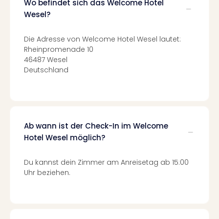
Wo befindet sich das Welcome Hotel
Even
Wesel?
at
War
Die Adresse von Welcome Hotel Wesel lautet:
Bros.
Rheinpromenade 10
Stud
46487 Wesel
Tour
Deutschland
Lon
–
The
Mak
of
Ab wann ist der Check-In im Welcome
Harr
Hotel Wesel möglich?
Pott
Form
1
Du kannst dein Zimmer am Anreisetag ab 15:00
Die
Uhr beziehen.
Auss
Imme
Auss
alle