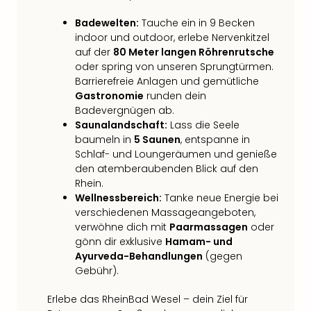
Mer
Badewelten:
Tauche ein in 9 Becken
Ben
indoor und outdoor, erlebe Nervenkitzel
Mus
auf der
80 Meter langen Röhrenrutsche
Stut
oder spring von unseren Sprungtürmen.
Pors
Barrierefreie Anlagen und gemütliche
Mus
Gastronomie
runden dein
Auto
Badevergnügen ab.
Wolf
Saunalandschaft:
Lass die Seele
BM
baumeln in
5 Saunen
, entspanne in
Mus
Schlaf- und Loungeräumen und genieße
in
den atemberaubenden Blick auf den
Mün
Rhein.
Barb
Wellnessbereich:
Tanke neue Energie bei
Mus
verschiedenen Massageangeboten,
Tec
verwöhne dich mit
Paarmassagen
oder
Spey
gönn dir exklusive
Hamam- und
alle
Ayurveda-Behandlungen
(gegen
Ang
Gebühr).
Auss
Ga
Erlebe das RheinBad Wesel – dein Ziel für