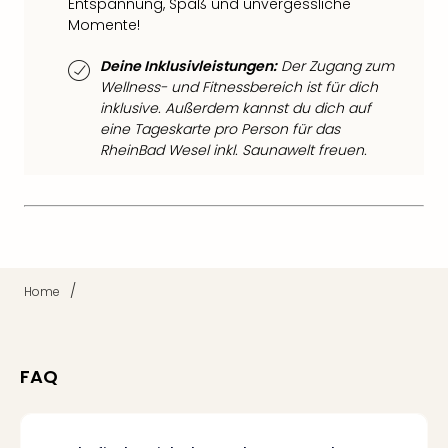
Entspannung, Spaß und unvergessliche
Of
Momente!
Thro
Stud
Deine Inklusivleistungen:
Der Zugang zum
Tour
Wellness- und Fitnessbereich ist für dich
Swar
inklusive. Außerdem kannst du dich auf
Krist
eine Tageskarte pro Person für das
Mini
RheinBad Wesel inkl. Saunawelt freuen.
Wun
Ham
War
Bros.
Stud
Tour
/
Lon
Home
–
The
Mak
FAQ
of
Harr
Pott
An