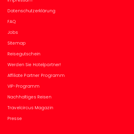
Impressum
Well
Eur
Datenschutzerklärung
Deu
FAQ
Itali
Nied
Jobs
Öste
Pole
Sitemap
Südt
Reisegutschein
Mar
Karl
Werden Sie Hotelpartner!
alle
Ang
Affiliate Partner Programm
The
VIP-Programm
The
Erdi
Nachhaltiges Reisen
Trop
Travelcircus Magazin
Isla
The
Presse
Bad
Wöri