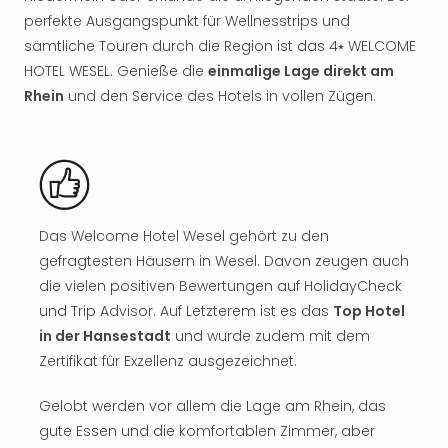
Sch
perfekte Ausgangspunkt für Wellnesstrips und
und
das
sämtliche Touren durch die Region ist das 4⭑ WELCOME
Biest
HOTEL WESEL. Genieße die
einmalige Lage direkt am
Wie
Rhein
und den Service des Hotels in vollen Zügen.
Mari
Ther
Sta
Ente
Das
Pha
Das Welcome Hotel Wesel gehört zu den
der
gefragtesten Häusern in Wesel. Davon zeugen auch
Ope
die vielen positiven Bewertungen auf HolidayCheck
Köln
Tan
und Trip Advisor. Auf Letzterem ist es das
Top Hotel
der
in der Hansestadt
und wurde zudem mit dem
Vam
Zertifikat für Exzellenz ausgezeichnet.
alle
Ang
Gelobt werden vor allem die Lage am Rhein, das
Sho
gute Essen und die komfortablen Zimmer, aber
&