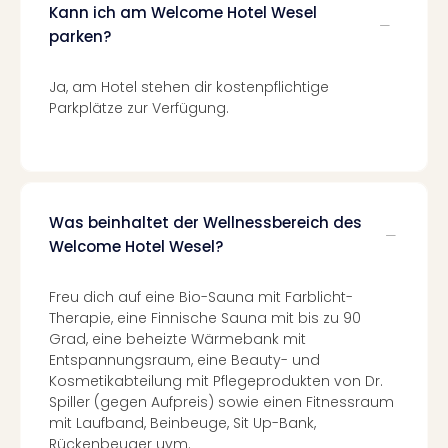
Con
Kann ich am Welcome Hotel Wesel
Schl
parken?
Sch
Konz
Ja, am Hotel stehen dir kostenpflichtige
alle
Parkplätze zur Verfügung.
Ang
Fest
Glüc
Insel
Mer
Was beinhaltet der Wellnessbereich des
Lun
Black
Welcome Hotel Wesel?
Festi
Nibiri
Freu dich auf eine Bio-Sauna mit Farblicht-
Festi
Therapie, eine Finnische Sauna mit bis zu 90
Ikar
Grad, eine beheizte Wärmebank mit
Festi
Entspannungsraum, eine Beauty- und
alle
Kosmetikabteilung mit Pflegeprodukten von Dr.
Ang
Spiller (gegen Aufpreis) sowie einen Fitnessraum
Loca
mit Laufband, Beinbeuge, Sit Up-Bank,
Konz
Rückenbeuger uvm.