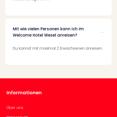
in
Köln
Konz
in
Düss
Mit wie vielen Personen kann ich im
Well
Welcome Hotel Wesel anreisen?
Well
Deu
Du kannst mit maximal 2 Erwachsenen anreisen.
Allg
Baye
Wal
Baye
Bod
Harz
Nor
NRW
Informationen
Ost
Sch
Über uns
alle
Ang