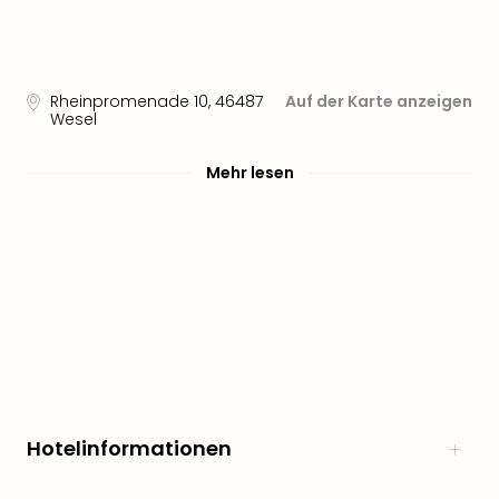
noc
meh
Frei
Frei
Rheinpromenade 10
,
46487
Auf der Karte anzeigen
Eur
Wesel
Frei
Deu
Mehr lesen
Frei
Nied
Frei
Öste
Frei
Fran
Musi
&
Sho
Musi
Starl
Hotelinformationen
Expr
Moul