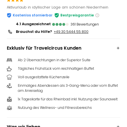
Slag
Aktivurlaub in idyllischer Lage am schönen Niederrhein
Eftel
Kostenlos stornierbar
Bestpreisgarantie
LEG
Deu
4.1
ausgezeichnet
361
Bewertungen
Parc
Brauchst du Hilfe?
+49 30 5444 55 800
Astér
Rast
Exklusiv für Travelcircus Kunden
Lan
Baye
Ab 2 Übernachtungen in der Superior Suite
Park
Plop
Tägliches Frühstück vom reichhaltigen Buffet
Deu
Voll ausgestattete Küchenzeile
(eh
Einmaliges Abendessen als 3-Gang-Menü oder vom Buffet
Holi
am Anreisetag
Park
Tivol
1x Tageskarte für das Rheinbad inkl. Nutzung der Saunawelt
Kop
Nutzung des Wellness- und Fitnessbereichs
Futu
Bela
alle
Was wir lieben