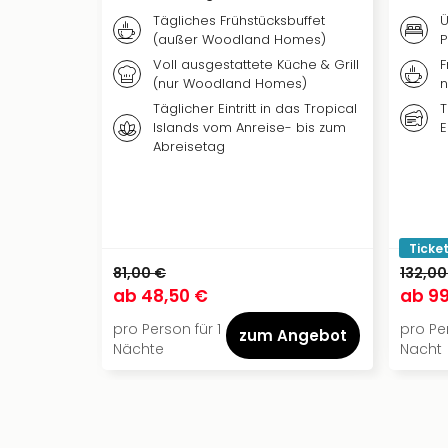
Tägliches Frühstücksbuffet
Ü
(außer Woodland Homes)
P
Voll ausgestattete Küche & Grill
F
(nur Woodland Homes)
n
Täglicher Eintritt in das Tropical
T
Islands vom Anreise- bis zum
E
Abreisetag
Ticket
81,00 €
132,00
ab
48,50 €
ab
99
pro Person für 1
pro Per
zum Angebot
Nächte
Nacht