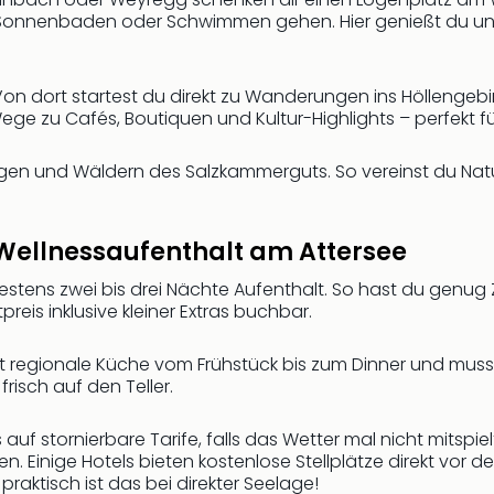
m Sonnenbaden oder Schwimmen gehen. Hier genießt du un
 Von dort startest du direkt zu Wanderungen ins Höllengebi
Wege zu Cafés, Boutiquen und Kultur-Highlights – perfekt fü
gen und Wäldern des Salzkammerguts. So vereinst du Nature
 Wellnessaufenthalt am Attersee
estens zwei bis drei Nächte Aufenthalt. So hast du genu
reis inklusive kleiner Extras buchbar.
ßt regionale Küche vom Frühstück bis zum Dinner und muss
isch auf den Teller.
us auf stornierbare Tarife, falls das Wetter mal nicht mitspi
en. Einige Hotels bieten kostenlose Stellplätze direkt vor 
aktisch ist das bei direkter Seelage!