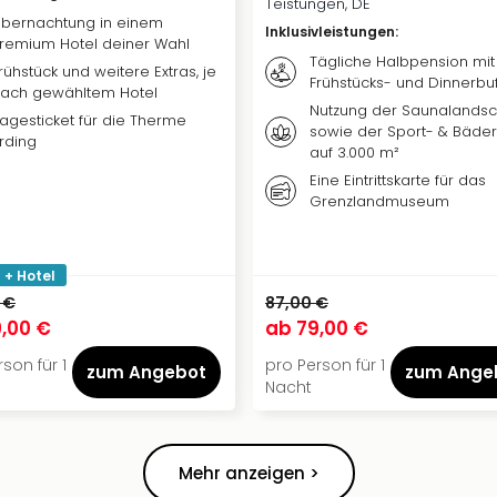
Teistungen, DE
bernachtung in einem
Inklusivleistungen
:
remium Hotel deiner Wahl
Tägliche Halbpension mit
rühstück und weitere Extras, je
Frühstücks- und Dinnerbuf
ach gewähltem Hotel
Nutzung der Saunalandsc
agesticket für die Therme
sowie der Sport- & Bäder
rding
auf 3.000 m²
Eine Eintrittskarte für das
Grenzlandmuseum
 + Hotel
 €
87,00 €
,00 €
ab
79,00 €
son für 1
pro Person für 1
zum Angebot
zum Ange
Nacht
Mehr anzeigen >