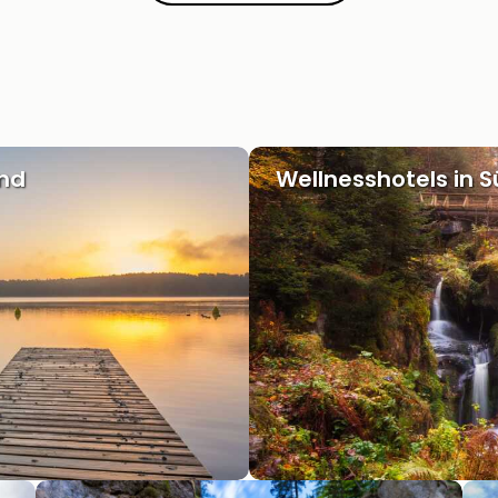
and
Wellnesshotels in 