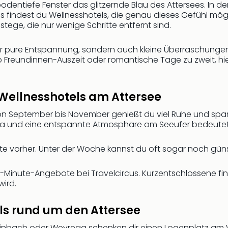
odentiefe Fenster das glitzernde Blau des Attersees. In der 
cus findest du Wellnesshotels, die genau dieses Gefühl mö
tege, die nur wenige Schritte entfernt sind.
 nur pure Entspannung, sondern auch kleine Überraschunge
 Freundinnen-Auszeit oder romantische Tage zu zweit, hi
Wellnesshotels am Attersee
on September bis November genießt du viel Ruhe und sparst
 Spa und eine entspannte Atmosphäre am Seeufer bedeutet
te vorher. Unter der Woche kannst du oft sogar noch gün
 Last-Minute-Angebote bei Travelcircus. Kurzentschlossen
ird.
ls rund um den Attersee
Steinbach oder Weyregg schenken dir einen Logenplatz a