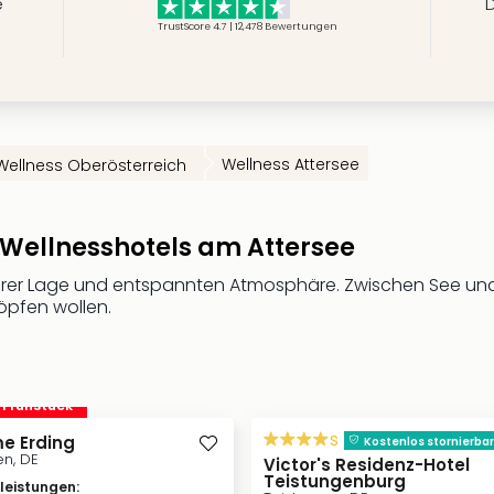
e
D
TrustScore 4.7 | 12,478
Bewertungen
Wellness Attersee
Wellness Oberösterreich
 Wellnesshotels am Attersee
hrer Lage und entspannten Atmosphäre. Zwischen See und B
höpfen wollen.
. Frühstück
s
e Erding
Kostenlos stornierbar
n, DE
Victor's Residenz-Hotel
Teistungenburg
vleistungen
: