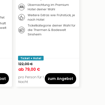
Inklusivleis
Übernachtung im Premium
Hotel deiner Wahl
Täglic
region
Weitere Extras wie Frühstück, je
fet
nach Hotel
Zugan
haft
Gestüt
Ticketkategorie deiner Wahl für
welt
Streic
die Thermen & Badewelt
Sinsheim
Zugan
SPA mi
Ticket + Hotel
122,00 €
84,00 €
ab
79,00 €
ab
49,50
pro Person für 1
pro Person f
bot
zum Angebot
Nacht
Nacht