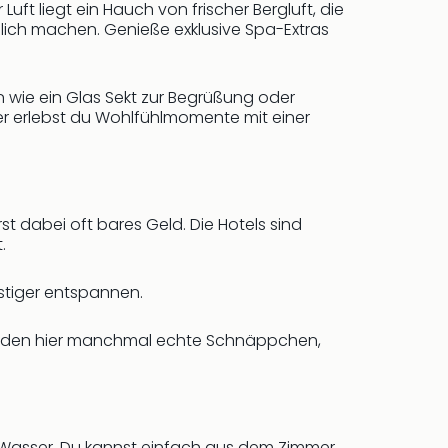
Luft liegt ein Hauch von frischer Bergluft, die
glich machen. Genieße exklusive Spa-Extras
n wie ein Glas Sekt zur Begrüßung oder
er erlebst du Wohlfühlmomente mit einer
 dabei oft bares Geld. Die Hotels sind
.
stiger entspannen.
e finden hier manchmal echte Schnäppchen,
m Wasser. Du kannst einfach aus dem Zimmer