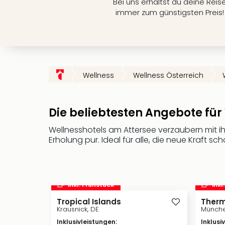
Bei uns erhältst du deine Reis
immer zum günstigsten Preis!
Wellness
Wellness Österreich
Die beliebtesten Angebote für
Wellnesshotels am Attersee verzaubern mit i
Erholung pur. Ideal für alle, die neue Kraft sc
inkl. Frühstück
inkl
Tropical Islands
Therm
Krausnick, DE
Münche
Inklusivleistungen
:
Inklusi