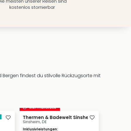
ie meisten unserer Reisen sind
kostenlos stornierbar
ergen findest du stilvolle Rückzugsorte mit
inkl. Frühstück
inkl. Frü
s
Thermen & Badewelt Sinsheim
Sinsheim, DE
Hotel Fre
Oberorke, D
Inklusivleistungen
: