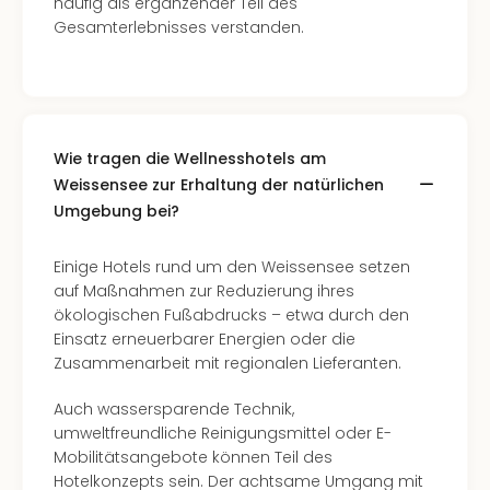
häufig als ergänzender Teil des
Even
Gesamterlebnisses verstanden.
at
War
Bros.
Stud
Tour
Wie tragen die Wellnesshotels am
Lon
Weissensee zur Erhaltung der natürlichen
–
Umgebung bei?
The
Mak
of
Einige Hotels rund um den Weissensee setzen
Harr
auf Maßnahmen zur Reduzierung ihres
Pott
ökologischen Fußabdrucks – etwa durch den
Form
Einsatz erneuerbarer Energien oder die
1
Zusammenarbeit mit regionalen Lieferanten.
Die
Auss
Auch wassersparende Technik,
Imme
umweltfreundliche Reinigungsmittel oder E-
Auss
Mobilitätsangebote können Teil des
alle
Hotelkonzepts sein. Der achtsame Umgang mit