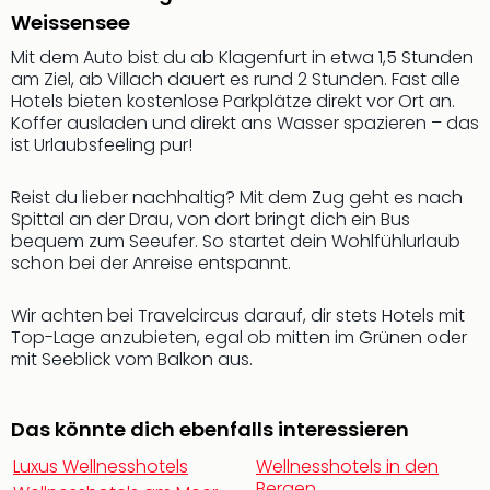
Sch
Weissensee
und
das
Mit dem Auto bist du ab Klagenfurt in etwa 1,5 Stunden
Biest
am Ziel, ab Villach dauert es rund 2 Stunden. Fast alle
Wie
Hotels bieten kostenlose Parkplätze direkt vor Ort an.
Mari
Koffer ausladen und direkt ans Wasser spazieren – das
ist Urlaubsfeeling pur!
Ther
Sta
Ente
Reist du lieber nachhaltig? Mit dem Zug geht es nach
Das
Spittal an der Drau, von dort bringt dich ein Bus
bequem zum Seeufer. So startet dein Wohlfühlurlaub
Pha
schon bei der Anreise entspannt.
der
Ope
Köln
Wir achten bei Travelcircus darauf, dir stets Hotels mit
Top-Lage anzubieten, egal ob mitten im Grünen oder
Tan
mit Seeblick vom Balkon aus.
der
Vam
alle
Das könnte dich ebenfalls interessieren
Ang
Sho
Luxus Wellnesshotels
Wellnesshotels in den
&
Bergen