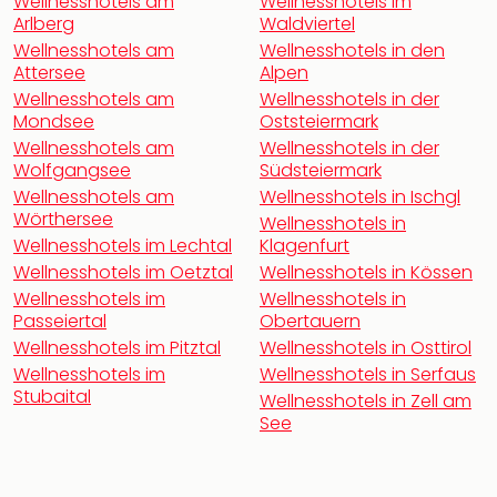
Wellnesshotels am
Wellnesshotels im
noc
Arlberg
Waldviertel
meh
Wellnesshotels am
Wellnesshotels in den
Frei
Attersee
Alpen
Frei
Wellnesshotels am
Wellnesshotels in der
Eur
Mondsee
Oststeiermark
Frei
Wellnesshotels am
Wellnesshotels in der
Deu
Wolfgangsee
Südsteiermark
Frei
Wellnesshotels am
Wellnesshotels in Ischgl
Nied
Wörthersee
Wellnesshotels in
Frei
Wellnesshotels im Lechtal
Klagenfurt
Öste
Wellnesshotels im Oetztal
Wellnesshotels in Kössen
Frei
Wellnesshotels im
Wellnesshotels in
Fran
Passeiertal
Obertauern
Musi
Wellnesshotels im Pitztal
Wellnesshotels in Osttirol
&
Wellnesshotels im
Wellnesshotels in Serfaus
Sho
Stubaital
Wellnesshotels in Zell am
Musi
See
Starl
Expr
Moul