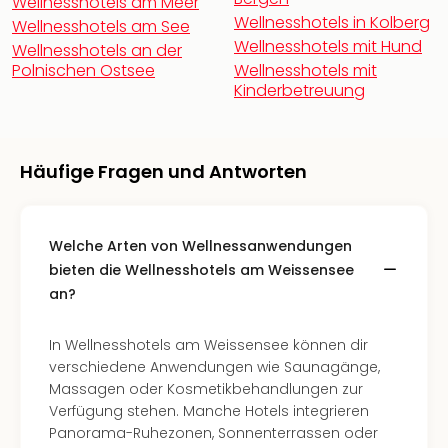
Wellnesshotels am Meer
Thea
Wellnesshotels in Kolberg
Wellnesshotels am See
ABB
Wellnesshotels mit Hund
Wellnesshotels an der
Voy
Polnischen Ostsee
Wellnesshotels mit
in
Kinderbetreuung
Lon
Harr
Pott
Thea
Häufige Fragen und Antworten
Lon
GOP
Vari
Welche Arten von Wellnessanwendungen
Thea
bieten die Wellnesshotels am Weissensee
Frie
an?
Pala
Berli
Fest
In Wellnesshotels am Weissensee können dir
Neu
verschiedene Anwendungen wie Saunagänge,
Fest
Massagen oder Kosmetikbehandlungen zur
Bad
Verfügung stehen. Manche Hotels integrieren
Bad
Panorama-Ruhezonen, Sonnenterrassen oder