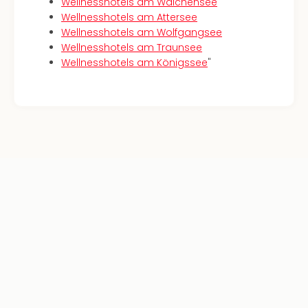
Con
Wellnesshotels am Walchensee
Schl
Wellnesshotels am Attersee
Sch
Wellnesshotels am Wolfgangsee
Konz
Wellnesshotels am Traunsee
alle
Wellnesshotels am Königssee
"
Ang
Fest
Glüc
Insel
Mer
Lun
Black
Festi
Nibiri
Festi
Ikar
Festi
alle
Ang
Loca
Konz