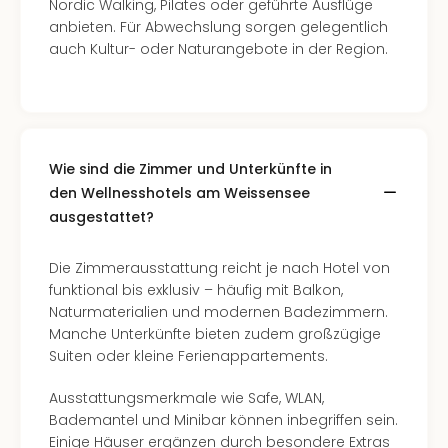
Nordic Walking, Pilates oder geführte Ausflüge
Mer
anbieten. Für Abwechslung sorgen gelegentlich
Ben
auch Kultur- oder Naturangebote in der Region.
Mus
Stut
Pors
Mus
Auto
Wolf
Wie sind die Zimmer und Unterkünfte in
BM
den Wellnesshotels am Weissensee
Mus
ausgestattet?
in
Mün
Die Zimmerausstattung reicht je nach Hotel von
Barb
funktional bis exklusiv – häufig mit Balkon,
Mus
Naturmaterialien und modernen Badezimmern.
Tec
Manche Unterkünfte bieten zudem großzügige
Spey
Suiten oder kleine Ferienappartements.
alle
Ang
Ausstattungsmerkmale wie Safe, WLAN,
Auss
Bademantel und Minibar können inbegriffen sein.
Ga
Einige Häuser ergänzen durch besondere Extras