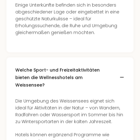
Fest
Einige Unterkünfte befinden sich in besonders
Stör
abgeschiedener Lage oder eingebettet in eine
Fest
geschützte Naturkulisse – ideal für
Mus
Erholungssuchende, die Ruhe und Umgebung
Fuld
gleichermaßen genießen möchten.
Are
di
Ver
alle
Ang
Musi
Welche Sport- und Freizeitaktivitäten
Musi
bieten die Wellnesshotels am
Ham
Weissensee?
alle
Ang
Die Umgebung des Weissensees eignet sich
Kultu
ideal für Aktivitäten in der Natur – von Wandern,
&
Radfahren oder Wassersport im Sommer bis hin
Spor
zu Wintersportarten in der kalten Jahreszeit.
Mus
Tec
Hotels können ergänzend Programme wie
Sins