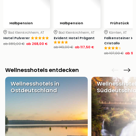
Ang
Wass
Trop
Isla
Halbpension
Halbpension
Frühstück
The
Bad Kleinkirchheim, AT
Bad Kleinkirchheim, AT
Kärnten, AT
Erdi
Hotel Pulverer
Evident Hotel Prägant
Falkensteiner Ho
Rula
Cristallo
ab
389,00 €
ab
268,00 €
ab
149,00 €
ab
117,50 €
s
Bad
ab
107,00 €
ab
96
Sch
aqu
Wellnesshotels entdecken
The
Sins
Wellnesshotels in
Wellnesshotel
alle
Ostdeutschland
Süddeutschl
Ang
Zoo
&
Safa
Erle
Zoo
Han