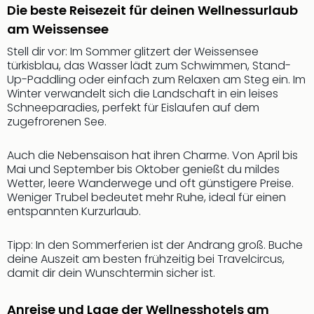
Rou
Die beste Reisezeit für deinen Wellnessurlaub
Das
am Weissensee
Musi
Stell dir vor: Im Sommer glitzert der Weissensee
Köni
türkisblau, das Wasser lädt zum Schwimmen, Stand-
der
Up-Paddling oder einfach zum Relaxen am Steg ein. Im
Löw
Winter verwandelt sich die Landschaft in ein leises
Die
Schneeparadies, perfekt für Eislaufen auf dem
Eisk
zugefrorenen See.
Tarz
MJ
Auch die Nebensaison hat ihren Charme. Von April bis
–
Mai und September bis Oktober genießt du mildes
Das
Wetter, leere Wanderwege und oft günstigere Preise.
Mich
Weniger Trubel bedeutet mehr Ruhe, ideal für einen
Jac
entspannten Kurzurlaub.
Musi
Der
Tipp: In den Sommerferien ist der Andrang groß. Buche
Teuf
deine Auszeit am besten frühzeitig bei Travelcircus,
träg
damit dir dein Wunschtermin sicher ist.
Pra
Die
Anreise und Lage der Wellnesshotels am