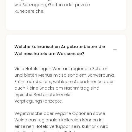
Of
wie Seezugang, Garten oder private
Thro
Ruhebereiche.
Stud
Tour
Swar
Krist
Mini
Welche kulinarischen Angebote bieten die
Wun
Ham
Wellnesshotels am Weissensee?
War
Bros.
Viele Hotels legen Wert auf regionale Zutaten
Stud
und bieten Menüs mit saisonalem Schwerpunkt.
Tour
Frühstücksbuffets, wählbare Abendmenüs oder
Lon
auch kleine Snacks am Nachmittag sind
–
typische Bestandteile vieler
The
Verpflegungskonzepte.
Mak
of
Vegetarische oder vegane Optionen sowie
Harr
Weine aus regionalen Kellereien können in
Pott
einzelnen Hotels verfügbar sein. Kulinarik wird
An