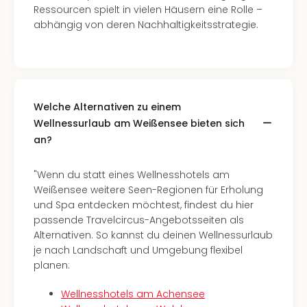
Ang
Ressourcen spielt in vielen Häusern eine Rolle –
Spor
abhängig von deren Nachhaltigkeitsstrategie.
Skiu
in
Deu
Skiu
in
Welche Alternativen zu einem
Öste
Wellnessurlaub am Weißensee bieten sich
Form
an?
1
Reis
Konz
"Wenn du statt eines Wellnesshotels am
Konz
Weißensee weitere Seen-Regionen für Erholung
Pitbu
und Spa entdecken möchtest, findest du hier
Karo
passende Travelcircus-Angebotsseiten als
G
Alternativen. So kannst du deinen Wellnessurlaub
Back
je nach Landschaft und Umgebung flexibel
Boy
planen:
Disn
in
Wellnesshotels am Achensee