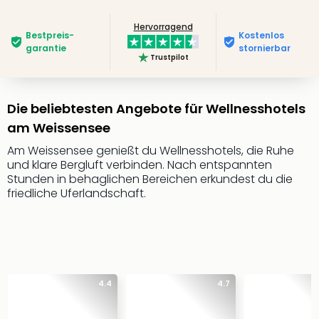
Slag
Hervorragend
Eftel
Bestpreis­
Kostenlos
LEG
garantie
stornierbar
Trustpilot
Deu
Parc
Astér
Die beliebtesten Angebote für Wellnesshotels
Rast
Lan
am Weissensee
Baye
Am Weissensee genießt du Wellnesshotels, die Ruhe
Park
und klare Bergluft verbinden. Nach entspannten
Plop
Stunden in behaglichen Bereichen erkundest du die
Deu
friedliche Uferlandschaft.
(eh
Holi
Park
Tivol
Kop
Futu
4.4
4.7
Bela
alle