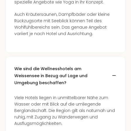
Qua
spezielle Angebote wie Yoga in ihr Konzept.
Com
Auch Kräutersaunen, Dampfbäder oder kleine
Club
Rückzugsorte mit Seeblick können Teil des
Pret
Wohlfühlbereichs sein. Das genaue Angebot
Wo
variiert je nach Hotel und Ausrichtung.
alle
Ang
TV
Sho
ZDF
Fern
Wie sind die Wellnesshotels am
in
Weissensee in Bezug auf Lage und
Main
Umgebung beschaffen?
Stef
Raa
Viele Hotels liegen in unmittelbarer Nähe zum
Sho
Wasser oder mit Blick auf die umliegende
alle
Berglandschaft. Die Region gilt als naturnah und
Ang
ruhig, mit Zugang zu Wanderwegen und
Fest
Ausflugsmöglichkeiten.
Dom